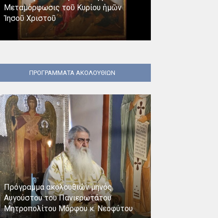
Μεταμόρφωσις τοῦ Κυρίου ἡμῶν
Ἀκούσωμεν τοῦ 
Ἰησοῦ Χριστοῦ
Κυριακὴ Θ΄ Ματ
ΠΡΟΓΡΑΜΜΑΤΑ ΑΚΟΛΟΥΘΙΩΝ
Πρόγραμμα ακο
Πρόγραμμα ακολουθιών μηνός
Αυγούστου Παν
Αυγούστου του Πανιερωτάτου
Πρωτοσυγκέλλο
Μητροπολίτου Μόρφου κ. Νεοφύτου
Φωτίου Ιωακεί