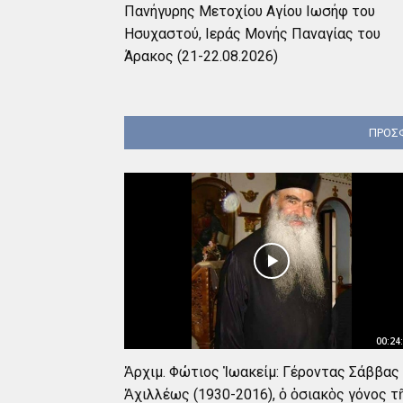
Πανήγυρης Μετοχίου Αγίου Ιωσήφ του
Ησυχαστού, Ιεράς Μονής Παναγίας του
Άρακος (21-22.08.2026)
ΠΡΟΣΦ
00:24
Ἀρχιμ. Φώτιος Ἰωακείμ: Γέροντας Σάββας
Ἀχιλλέως (1930-2016), ὁ ὁσιακὸς γόνος τ