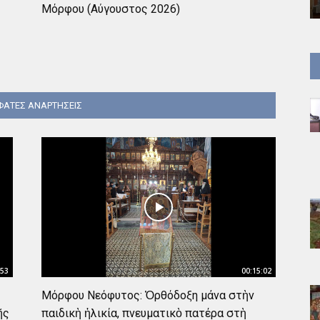
Μόρφου (Αύγουστος 2026)
ΑΤΕΣ ΑΝΑΡΤΗΣΕΙΣ
:53
00:15:02
Μόρφου Νεόφυτος: Ὀρθόδοξη μάνα στὴν
ῆς
παιδικὴ ἡλικία, πνευματικὸ πατέρα στὴ