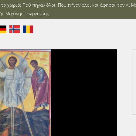
ό το χωριό; Πού πήγαν όλοι; Πού πήγαν όλοι και άφησαν τον Άι Μ
τής Μιχάλης Γεωργιάδης