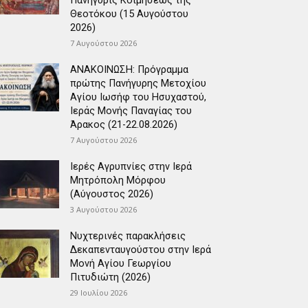
Πανήγυρις Κοιμήσεως της
Θεοτόκου (15 Αυγούστου
2026)
7 Αυγούστου 2026
ΑΝΑΚΟΙΝΩΣΗ: Πρόγραμμα
πρώτης Πανήγυρης Μετοχίου
Αγίου Ιωσήφ του Ησυχαστού,
Ιεράς Μονής Παναγίας του
Άρακος (21-22.08.2026)
7 Αυγούστου 2026
Ιερές Αγρυπνίες στην Ιερά
Μητρόπολη Μόρφου
(Αύγουστος 2026)
3 Αυγούστου 2026
Νυχτερινές παρακλήσεις
Δεκαπενταυγούστου στην Ιερά
Μονή Αγίου Γεωργίου
Πιτυδιώτη (2026)
29 Ιουλίου 2026