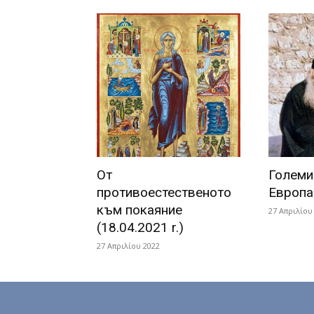
От
Големи
противоестественото
Европа
към покаяние
27 Απριλίου
(18.04.2021 r.)
27 Απριλίου 2022