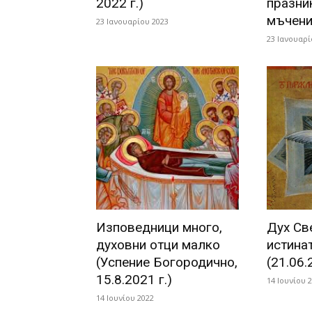
2022 г.)
празник
мъчени
23 Ιανουαρίου 2023
23 Ιανουαρί
Изповедници много,
Дух Св
духовни отци малко
истинат
(Успение Богородично,
(21.06.
15.8.2021 г.)
14 Ιουνίου 
14 Ιουνίου 2022