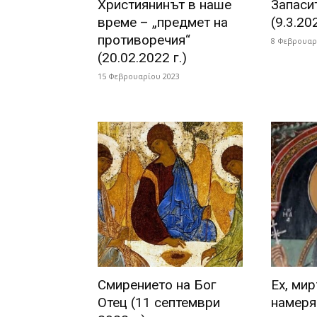
Християнинът в наше
Запаси
време – „предмет на
(9.3.202
противоречия“
8 Φεβρουαρ
(20.02.2022 г.)
15 Φεβρουαρίου 2023
Смирението на Бог
Eх, ми
Отец (11 септември
намеря?