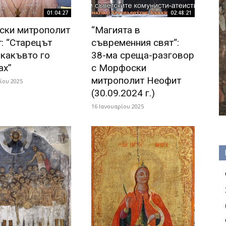
01:04:27
02:48:21
ки митрополит
“Магията в
: “Старецът
съвременния свят“:
 какъвто го
38-ма среща-разговор
ах”
с Морфоски
митрополит Неофит
ίου 2025
(30.09.2024 г.)
16 Ιανουαρίου 2025