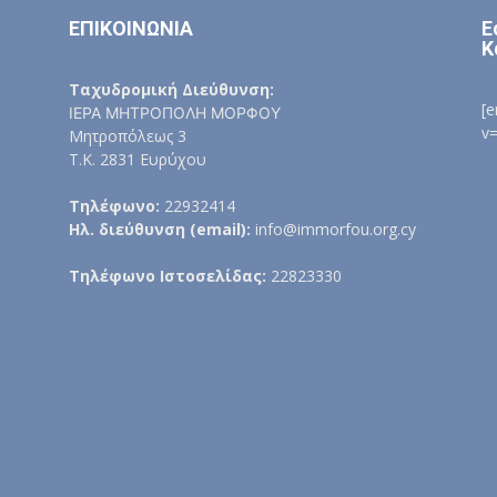
ΕΠΙΚΟΙΝΩΝΙΑ
Ε
Κ
Ταχυδρομική Διεύθυνση:
[
ΙΕΡΑ ΜΗΤΡΟΠΟΛΗ ΜΟΡΦΟΥ
v
Μητροπόλεως 3
Τ.Κ. 2831 Ευρύχου
Τηλέφωνο:
22932414
Ηλ. διεύθυνση (email):
info@immorfou.org.cy
Τηλέφωνο Ιστοσελίδας:
22823330