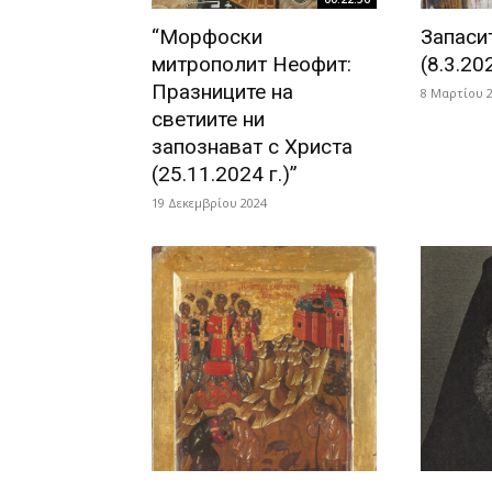
“Морфоски
Запаси
митрополит Неофит:
(8.3.202
Празниците на
8 Μαρτίου 
светиите ни
запознават с Христа
(25.11.2024 г.)”
19 Δεκεμβρίου 2024