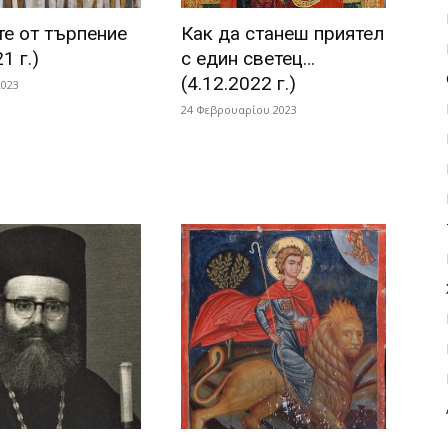
те от търпение
Как да станеш приятел
1 г.)
с един светец…
(4.12.2022 г.)
2023
24 Φεβρουαρίου 2023