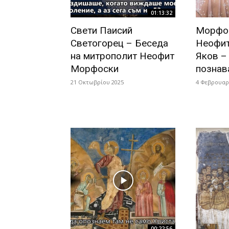
01:13:32
Свети Паисий
Морфос
Светогорец – Беседа
Неофит
на митрополит Неофит
Яков –
Морфоски
познав
21 Οκτωβρίου 2025
4 Φεβρουαρ
00:22:56