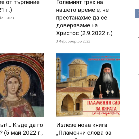
те от търпение
Големият грях на
1 г.)
нашето време е, че
престанахме да се
ίου 2023
доверяваме на
Христос (2.9.2022 г.)
3 Φεβρουαρίου 2023
рът!… Къде да го
Излезе нова книга:
 (5 май 2022 г.,
„Пламенни слова за