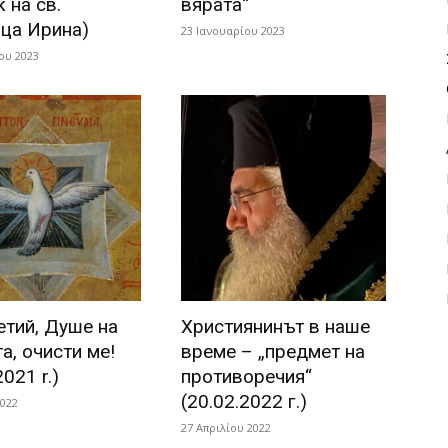
 на св.
вярата“
ца Ирина)
23 Ιανουαρίου 2023
ου 2023
етий, Душе на
Християнинът в наше
а, очисти ме!
време – „предмет на
2021 r.)
противоречия“
(20.02.2022 г.)
2022
27 Απριλίου 2022