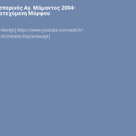
σπερινός Αγ. Μάμαντος 2004-
ατεχόμενη Μόρφου
embedyt] https://www.youtube.com/watch?
=4335WdXIUNs[/embedyt]