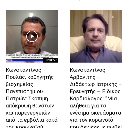
00:01:57
Κωνσταντίνος
Κωνσταντίνος
Πουλάς, καθηγητής
Αρβανίτης –
βιοχημείας
Διδάκτωρ Ιατρικής –
Πανεπιστημίου
Ερευνητής – Ειδικός
Πατρών: Σκόπιμη
Καρδιολογος: “Μία
απόκρυψη θανάτων
αλήθεια για τα
και παρενεργειών
ενέσιμα σκευάσματα
από τα εμβόλια κατά
για τον κορωνοϊό
του κορωνοϊού
που δεν έχει ειπωθεί