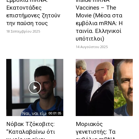
Εκατοντάδες
Vaccines – The
επιστήμονες ζητούν
Movie (Μέσα στα
την παύση τους
εμβόλια mRNA: Η
ταινία. Ελληνικοί
18 Σεπτεμβρίου 2025
υπότιτλοι)
14 Αυγούστου 2025
00:01:05
Νόβακ Τζόκοβιτς:
Μοριακός
“Καταλαβαίνω ότι
γενετιστής: Τα