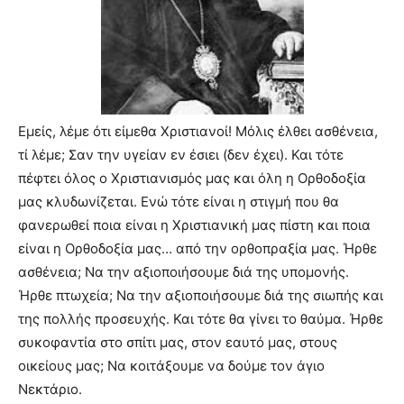
Εμείς, λέμε ότι είμεθα Χριστιανοί! Μόλις έλθει ασθένεια,
τί λέμε; Σαν την υγείαν εν έσιει (δεν έχει). Και τότε
πέφτει όλος ο Χριστιανισμός μας και όλη η Ορθοδοξία
μας κλυδωνίζεται. Ενώ τότε είναι η στιγμή που θα
φανερωθεί ποια είναι η Χριστιανική μας πίστη και ποια
είναι η Ορθοδοξία μας… από την ορθοπραξία μας. Ήρθε
ασθένεια; Να την αξιοποιήσουμε διά της υπομονής.
Ήρθε πτωχεία; Να την αξιοποιήσουμε διά της σιωπής και
της πολλής προσευχής. Και τότε θα γίνει το θαύμα. Ήρθε
συκοφαντία στο σπίτι μας, στον εαυτό μας, στους
οικείους μας; Να κοιτάξουμε να δούμε τον άγιο
Νεκτάριο.