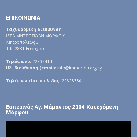
ΕΠΙΚΟΙΝΩΝΙΑ
Ταχυδρομική Διεύθυνση:
ΙΕΡΑ ΜΗΤΡΟΠΟΛΗ ΜΟΡΦΟΥ
Μητροπόλεως 3
Τ.Κ. 2831 Ευρύχου
Τηλέφωνο:
22932414
Ηλ. διεύθυνση (email):
info@immorfou.org.cy
Τηλέφωνο Ιστοσελίδας:
22823330
Εσπερινός Αγ. Μάμαντος 2004-Κατεχόμενη
Μόρφου