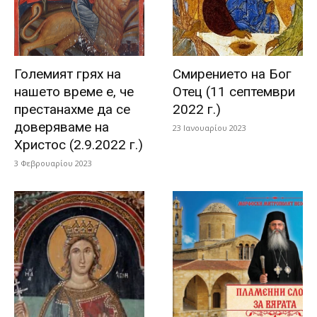
Големият грях на
Смирението на Бог
нашето време е, че
Отец (11 септември
престанахме да се
2022 г.)
доверяваме на
23 Ιανουαρίου 2023
Христос (2.9.2022 г.)
3 Φεβρουαρίου 2023