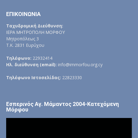
ΕΠΙΚΟΙΝΩΝΙΑ
Ταχυδρομική Διεύθυνση:
ΙΕΡΑ ΜΗΤΡΟΠΟΛΗ ΜΟΡΦΟΥ
Μητροπόλεως 3
Τ.Κ. 2831 Ευρύχου
Τηλέφωνο:
22932414
Ηλ. διεύθυνση (email):
info@immorfou.org.cy
Τηλέφωνο Ιστοσελίδας:
22823330
Εσπερινός Αγ. Μάμαντος 2004-Κατεχόμενη
Μόρφου