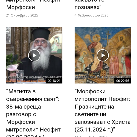
Морфоски
познавах”
21 Οκτωβρίου 2025
4 Φεβρουαρίου 2025
02:48:21
00:22:56
“Магията в
“Морфоски
съвременния свят“:
митрополит Неофит:
38-ма среща-
Празниците на
разговор с
светиите ни
Морфоски
запознават с Христа
митрополит Неофит
(25.11.2024 г.)”