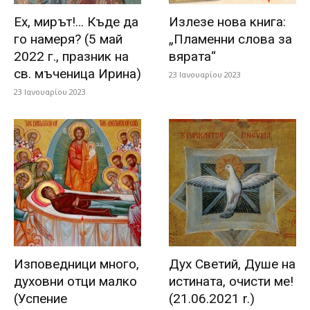
Eх, мирът!… Къде да
Излезе нова книга:
го намеря? (5 май
„Пламенни слова за
2022 г., празник на
вярата“
св. мъченица Ирина)
23 Ιανουαρίου 2023
23 Ιανουαρίου 2023
Изповедници много,
Дух Светий, Душе на
духовни отци малко
истината, очисти ме!
(Успение
(21.06.2021 r.)