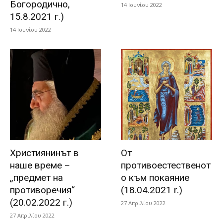
Богородично,
14 Ιουνίου 2022
15.8.2021 г.)
14 Ιουνίου 2022
Християнинът в
От
наше време –
противоестественот
„предмет на
о към покаяние
противоречия“
(18.04.2021 r.)
(20.02.2022 г.)
27 Απριλίου 2022
27 Απριλίου 2022