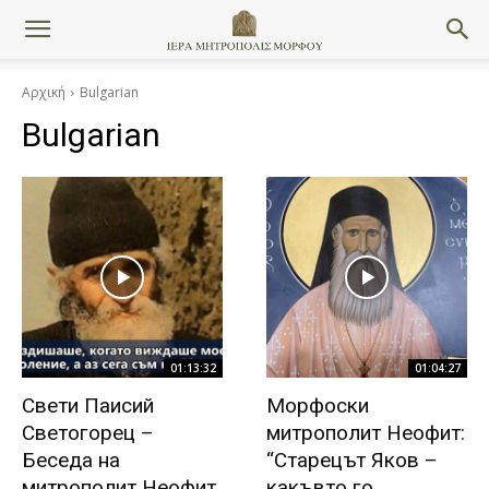
Αρχική
Bulgarian
Bulgarian
01:13:32
01:04:27
Свети Паисий
Морфоски
Светогорец –
митрополит Неофит:
Беседа на
“Старецът Яков –
митрополит Неофит
какъвто го