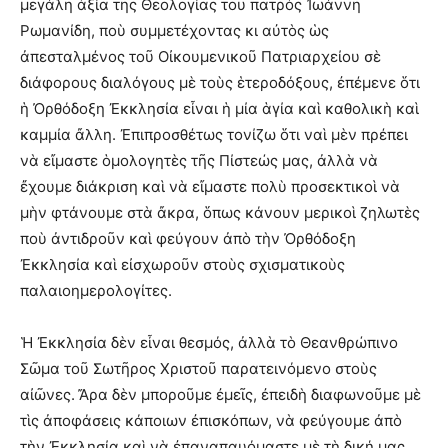
μεγάλη ἀξία τῆς Θεολογίας τοῦ πατρὸς Ἰωάννη
Ρωμανίδη, ποὺ συμμετέχοντας κι αὐτὸς ὡς
ἀπεσταλμένος τοῦ Οἰκουμενικοῦ Πατριαρχείου σὲ
διάφορους διαλόγους μὲ τοὺς ἑτεροδόξους, ἐπέμενε ὅτι
ἡ Ὀρθόδοξη Ἐκκλησία εἶναι ἡ μία ἁγία καὶ καθολικὴ καὶ
καμμία ἄλλη. Ἐπιπροσθέτως τονίζω ὅτι ναὶ μὲν πρέπει
νὰ εἴμαστε ὁμολογητὲς τῆς Πίστεώς μας, ἀλλὰ νὰ
ἔχουμε διάκριση καὶ νὰ εἴμαστε πολὺ προσεκτικοὶ νὰ
μὴν φτάνουμε στὰ ἄκρα, ὅπως κάνουν μερικοὶ ζηλωτὲς
ποὺ ἀντιδροῦν καὶ φεύγουν ἀπὸ τὴν Ὀρθόδοξη
Ἐκκλησία καὶ εἰσχωροῦν στοὺς σχισματικοὺς
παλαιοημερολογίτες.
Ἡ Ἐκκλησία δὲν εἶναι θεσμός, ἀλλὰ τὸ Θεανθρώπινο
Σῶμα τοῦ Σωτῆρος Χριστοῦ παρατεινόμενο στοὺς
αἰῶνες. Ἄρα δὲν μποροῦμε ἐμεῖς, ἐπειδὴ διαφωνοῦμε μὲ
τὶς ἀποφάσεις κάποιων ἐπισκόπων, νὰ φεύγουμε ἀπὸ
τὴν Ἐκκλησία καὶ νὰ ἐπαναπαυόμαστε μὲ τὴ δική μας