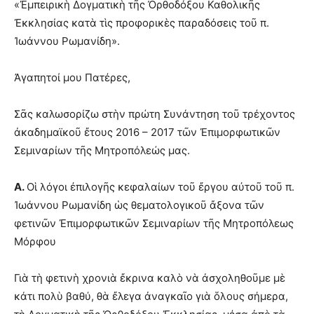
«Ἐμπειρικὴ Δογματικὴ τῆς Ὀρθοδόξου Καθολικῆς
Ἐκκλησίας κατὰ τὶς προφορικὲς παραδόσεις τοῦ π.
Ἰωάννου Ρωμανίδη».
Ἀγαπητοί μου Πατέρες,
Σᾶς καλωσορίζω στὴν πρώτη Συνάντηση τοῦ τρέχοντος
ἀκαδημαϊκοῦ ἔτους 2016 – 2017 τῶν Ἐπιμορφωτικῶν
Σεμιναρίων τῆς Μητροπόλεώς μας.
Α.
Οἱ λόγοι ἐπιλογῆς κεφαλαίων τοῦ ἔργου αὐτοῦ τοῦ π.
Ἰωάννου Ρωμανίδη ὡς θεματολογικοῦ ἄξονα τῶν
φετινῶν Ἐπιμορφωτικῶν Σεμιναρίων τῆς Μητροπόλεως
Μόρφου
Γιὰ τὴ φετινὴ χρονιὰ ἔκρινα καλὸ νὰ ἀσχοληθοῦμε μὲ
κάτι πολὺ βαθύ, θὰ ἔλεγα ἀναγκαῖο γιὰ ὅλους σήμερα,