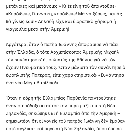
μετάνοιες καὶ μετάνοιες;» Κι ἐκείνη τοῦ ἀπαντοῦσε·
«Κορόιδευε, Γιαννάκη, κορόιδευε! Μὰ νὰ ξέρεις, παπᾶς
θὰ γίνεις ἐσύ!» Δηλαδὴ εἶχε καὶ διορατικὸ χάρισμα ἡ
γιαγιούλα μέσα στὴν Ἀμερική!
Ἀργότερα, ὅταν ὁ πατὴρ Ἰωάννης ἀποφάσισε νὰ πάει
στὴν Ἑλλάδα, ὁ τότε Ἀρχιεπίσκοπος Ἀμερικῆς Μιχαὴλ
τὸν συνέστησε σ’ ἐφοπλιστὲς τῆς Ἀθήνας γιὰ νὰ τὸν
ἔχουν Πνευματικό τους. Ὅταν μάλιστα τὸν συνάντησε ὁ
ἐφοπλιστὴς Πατέρας, εἶπε χαρακτηριστικά· «Συνάντησα
ἕνα νέο Μέγα Βασίλειο!»
Ὅταν ἡ κόρη τῆς Εὐλαμπίας Παρθενία παντρεύτηκε
ἕναν ἑτερόδοξο κι αὐτὸς τὴν πῆρε μαζί του στὴ Νέα
Ζηλανδία, σηκώθηκε κι ἡ Εὐλαμπία ἀπὸ τὴν Ἀμερικὴ –
σημειωτέον ὅτι οἱ γονεῖς τοῦ πατρὸς Ἰωάννη δὲν ἔμαθαν
ποτὲ ἀγγλικὰ- καὶ πῆγε στὴ Νέα Ζηλανδία, ὅπου ἔπεισε