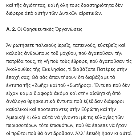
καὶ τῆς ἁγιότητας, καὶ ἡ ὅλη τους δραστηριότητα δὲν
διέφερε ἀπὸ αὐτὴν τῶν Δυτικῶν αἱρετικῶν.
Α.
2.
Οἱ Θρησκευτικὲς Ὀργανώσεις
Ἂν ρωτήσετε παλαιοὺς ἱερεῖς, ταπεινούς, εὐσεβεῖς καὶ
καλοὺς ἀνθρώπους τοῦ μόχθου, ποὺ ἀγαποῦσαν τὴν
πατρίδα τους, τὴ γῆ ποὺ τοὺς ἔθρεφε, ποὺ ἀγαποῦσαν τὶς
Ἀκολουθίες τῆς Ἐκκλησίας, τί διαβάζατε Πατέρες στὴν
ἐποχή σας; Θὰ σᾶς ἀπαντήσουν ὅτι διαβάζαμε τὰ
ἔντυπα τῆς «Ζωῆς» καὶ τοῦ «Σωτῆρος». Ἔντυπα ποὺ δὲν
εἶχαν καμία διαφορὰ ἀκόμα καὶ στὴν αἰσθητικὴ ἀπὸ
ἀνάλογα θρησκευτικὰ ἔντυπα ποὺ ἐξέδιδαν διάφοροι
καθολικοὶ καὶ προτεστάντες στὴν Εὐρώπη καὶ τὴν
Ἀμερική! Κι ὅλα αὐτὰ νὰ γίνονται μὲ τὶς εὐλογίες τῶν
περισσοτέρων τότε ἐπισκόπων, ποὺ θὰ ἔπρεπε νὰ ἦταν
οἱ πρῶτοι ποὺ θὰ ἀντιδροῦσαν. Ἀλλ᾽ ἐπειδὴ ἦσαν κι αὐτοὶ