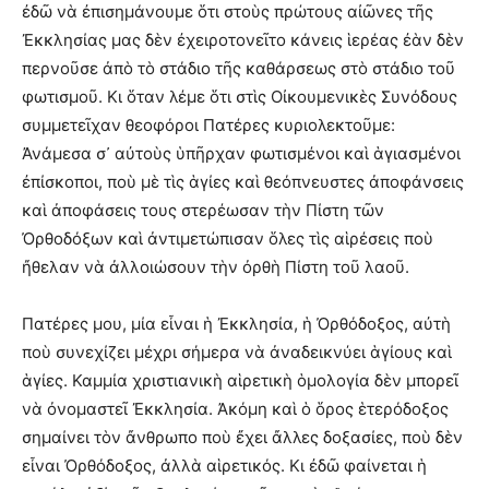
ἐδῶ νὰ ἐπισημάνουμε ὅτι στοὺς πρώτους αἰῶνες τῆς
Ἐκκλησίας μας δὲν ἐχειροτονεῖτο κάνεις ἱερέας ἐὰν δὲν
περνοῦσε ἀπὸ τὸ στάδιο τῆς καθάρσεως στὸ στάδιο τοῦ
φωτισμοῦ. Κι ὅταν λέμε ὅτι στὶς Οἰκουμενικὲς Συνόδους
συμμετεῖχαν θεοφόροι Πατέρες κυριολεκτοῦμε:
Ἀνάμεσα σ᾽ αὐτοὺς ὑπῆρχαν φωτισμένοι καὶ ἁγιασμένοι
ἐπίσκοποι, ποὺ μὲ τὶς ἁγίες καὶ θεόπνευστες ἀποφάνσεις
καὶ ἀποφάσεις τους στερέωσαν τὴν Πίστη τῶν
Ὀρθοδόξων καὶ ἀντιμετώπισαν ὅλες τὶς αἱρέσεις ποὺ
ἤθελαν νὰ ἀλλοιώσουν τὴν ὀρθὴ Πίστη τοῦ λαοῦ.
Πατέρες μου, μία εἶναι ἡ Ἐκκλησία, ἡ Ὀρθόδοξος, αὐτὴ
ποὺ συνεχίζει μέχρι σήμερα νὰ ἀναδεικνύει ἁγίους καὶ
ἁγίες. Καμμία χριστιανικὴ αἱρετικὴ ὁμολογία δὲν μπορεῖ
νὰ ὀνομαστεῖ Ἐκκλησία. Ἀκόμη καὶ ὁ ὅρος ἑτερόδοξος
σημαίνει τὸν ἄνθρωπο ποὺ ἔχει ἄλλες δοξασίες, ποὺ δὲν
εἶναι Ὀρθόδοξος, ἀλλὰ αἱρετικός. Κι ἐδῶ φαίνεται ἡ