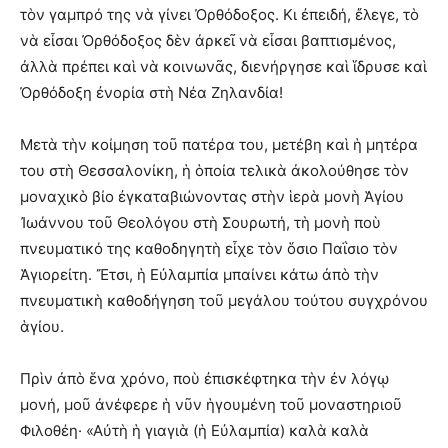
τὸν γαμπρό της νὰ γίνει Ὀρθόδοξος. Κι ἐπειδή, ἔλεγε, τὸ
νὰ εἶσαι Ὀρθόδοξος δὲν ἀρκεῖ νὰ εἶσαι βαπτισμένος,
ἀλλὰ πρέπει καὶ νὰ κοινωνᾶς, διενήργησε καὶ ἵδρυσε καὶ
Ὀρθόδοξη ἐνορία στὴ Νέα Ζηλανδία!
Μετὰ τὴν κοίμηση τοῦ πατέρα του, μετέβη καὶ ἡ μητέρα
του στὴ Θεσσαλονίκη, ἡ ὁποία τελικὰ ἀκολούθησε τὸν
μοναχικὸ βίο ἐγκαταβιώνοντας στὴν ἱερὰ μονὴ Ἁγίου
Ἰωάννου τοῦ Θεολόγου στὴ Σουρωτή, τὴ μονὴ ποὺ
πνευματικό της καθοδηγητὴ εἶχε τὸν ὅσιο Παΐσιο τὸν
Ἁγιορείτη. Ἔτσι, ἡ Εὐλαμπία μπαίνει κάτω ἀπὸ τὴν
πνευματικὴ καθοδήγηση τοῦ μεγάλου τούτου συγχρόνου
ἁγίου.
Πρὶν ἀπὸ ἕνα χρόνο, ποὺ ἐπισκέφτηκα τὴν ἐν λόγῳ
μονή, μοῦ ἀνέφερε ἡ νῦν ἡγουμένη τοῦ μοναστηριοῦ
Φιλοθέη· «Αὐτὴ ἡ γιαγιὰ (ἡ Εὐλαμπία) καλὰ καλὰ