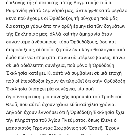
ἐπιλογῆς τῆς ἐμπειρικῆς αὐτῆς Δογματικῆς τοῦ π.
Ρωμανίδη γιὰ τὸ Σεμινάριό μας, ἀντιλήφθηκα τὸ μεγάλο
κενὸ ποὺ ἔχουμε οἱ Ὀρθόδοξοι, τὴ σύγχυση ποὺ μᾶς
διακατέχει γύρω ἀπὸ τὴν ὀρθὴ ἑρμηνεία τῶν δογμάτων
τῆς Ἐκκλησίας μας, ἀλλὰ καὶ τὴν ἀμηχανία ὅταν
συναντᾶμε ἀνθρώπους, τόσο Ὀρθοδόξους, ὅσο καὶ
ἑτεροδόξους, οἱ ὁποῖοι ζητοῦν ἕνα λόγο θεολογικὸ ἀπὸ
ἐμᾶς ποὺ νὰ στηρίζεται πάνω σὲ στέρεες βάσεις, πάνω
σὲ μιὰ ἀδιάλειπτη συνέχεια, ποὺ μόνο ἡ Ὀρθόδοξη
Ἐκκλησία κατέχει. Κι αὐτὸ νὰ συμβαίνει σὲ μιὰ ἐποχὴ
ποὺ οἱ ἑτερόδοξοι ἔχουν ἀντιληφθεῖ ὅτι στὴν Ὀρθόδοξη
Ἐκκλησία ὑπάρχει μία συνέχεια, μία ροὴ
ἁγιοπνευματική, μιὰ συνεχὴς παρουσία τοῦ Τριαδικοῦ
Θεοῦ, ποὺ αὐτοὶ ἔχουν χάσει ἐδῶ καὶ χίλια χρόνια.
Δηλαδὴ ἔχουν ἐννοήσει ὅτι ἡ Ὀρθόδοξη Ἐκκλησία ἔχει
τὴν πληρότητα τοῦ Ἁγίου Πνεύματος, ὅπως ἔλεγε ὁ
μακαριστὸς Γέροντας Σωφρόνιος τοῦ Ἔσσεξ. Ἔχουν