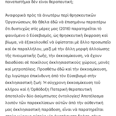
πανεπιστήμια δὲν εἶναι θεραπευτική;
Ἀναφορικὰ πρὸς τὰ ἀνωτέρω περὶ θρησκευτικῶν
Ὀργανώσεων, θὰ ἤθελα ἐδῶ νὰ ἐπισημάνω περαιτέρω
ὅτι δυστυχῶς στὶς μέρες μας (2016) παρατηρεῖται τὸ
φαινόμενο ὁ Εὐσεβισμός, ὡς θρησκευτικὴ ἔκφραση καὶ
βίωμα, νὰ ἐξακολουθεῖ νὰ ὑφίσταται μὲ ἄλλο προσωπεῖο
καὶ ἐκ παραλλήλου, μαζὶ μὲ τὴν ἄλλη μορφὴ ἀλλοίωσης
τῆς πνευματικῆς ζωῆς, τὴν ἐκκοσμίκευση, νὰ ἔχουν
διεισδύσει σὲ ποικίλους ἐκκλησιαστικοὺς χώρους, μονὲς
καὶ μητροπόλεις. Προσθέτω ἐδῶ καὶ τὴν ἐκκοσμίκευση,
ὄχι λιγώτερο ἐπικίνδυνη ἀπὸ τὸν Εὐσεβισμὸ στὴν
ἐκκλησιαστικὴ ζωή: Ἡ σύγχρονη ἐκκοσμίκευση τοῦ
κλήρου καὶ ἡ Ὀρθόδοξη Πατερικὴ θεραπευτικὴ
ἀποτελοῦν δύο ἀσύμπτωτες ὀντολογίες! Ἀποτέλεσμα
λοιπὸν τῶν παρεκκλίσεων αὐτῶν ἀπὸ τὴν αὐθεντική
μας ἐκκλησιαστικὴ παράδοση, εἶναι νὰ παρατηρεῖται