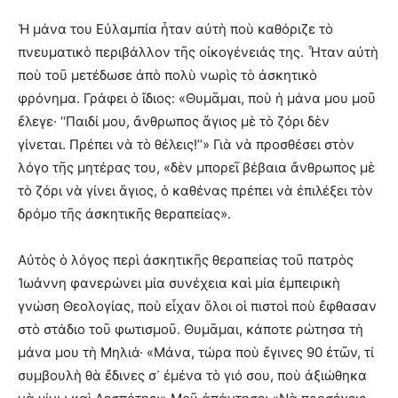
Ἡ μάνα του Εὐλαμπία ἦταν αὐτὴ ποὺ καθόριζε τὸ
πνευματικὸ περιβάλλον τῆς οἰκογένειάς της. Ἦταν αὐτὴ
ποὺ τοῦ μετέδωσε ἀπὸ πολὺ νωρὶς τὸ ἀσκητικὸ
φρόνημα. Γράφει ὁ ἴδιος: «Θυμᾶμαι, ποὺ ἡ μάνα μου μοῦ
ἔλεγε· ‘‘Παιδί μου, ἄνθρωπος ἅγιος μὲ τὸ ζόρι δὲν
γίνεται. Πρέπει νὰ τὸ θέλεις!’’» Γιὰ νὰ προσθέσει στὸν
λόγο τῆς μητέρας του, «δὲν μπορεῖ βέβαια ἄνθρωπος μὲ
τὸ ζόρι νὰ γίνει ἅγιος, ὁ καθένας πρέπει νὰ ἐπιλέξει τὸν
δρόμο τῆς ἀσκητικῆς θεραπείας».
Αὐτὸς ὁ λόγος περὶ ἀσκητικῆς θεραπείας τοῦ πατρὸς
Ἰωάννη φανερώνει μία συνέχεια καὶ μία ἐμπειρικὴ
γνώση Θεολογίας, ποὺ εἶχαν ὅλοι οἱ πιστοὶ ποὺ ἔφθασαν
στὸ στάδιο τοῦ φωτισμοῦ. Θυμᾶμαι, κάποτε ρώτησα τὴ
μάνα μου τὴ Μηλιά· «Μάνα, τώρα ποὺ ἔγινες 90 ἐτῶν, τί
συμβουλὴ θὰ ἔδινες σ᾽ ἐμένα τὸ γιό σου, ποὺ ἀξιώθηκα