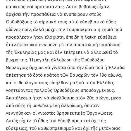
παπικοὺς καὶ προτεστάντες. Αὐτοὶ βεβαίως εἶχαν
ἀρχίσει τὴν προσπάθεια νὰ ἐνσπείρουν στοὺς
Ὀρθοδόξους τὸ αἱρετικό τους αὐτὸ εὐσεβιστικὸ ἦθος
αἰῶνες πρίν, ἀλλὰ μέχρι τὴν Τουρκοκρατία ἡ ζημιὰ ποὺ
προκάλεσαν ἦταν ἐλάχιστη, ἐπειδὴ ἡ λαϊκὴ εὐσέβεια
ἦταν ἐμπειρικὰ ἑνωμένη μὲ τὴν ἀποστολικὴ παράδοση
τῆς Ἐκκλησίας μας καὶ δὲν ἐπέτρεπε νὰ ἀλλοιωθεῖ τὸ
βίωμα της. Ἡ μεγάλη ἀλλοίωση τῆς Ὀρθοδόξου
Θεολογίας ἄρχισε νὰ γίνεται ἀπὸ τὴν ὥρα ποὺ ἡ Ἑλλάδα
ἀπέκτησε τὸ δοτὸ κράτος τῶν Βαυαρῶν τὸν 19ο αἰώνα,
καὶ οἱ θεολόγοι τους εἰσῆλθαν μαζικὰ στὴν Ἑλλάδα,
γοητεύοντας πολλοὺς Ὀρθοδόξους σπουδαγμένους.
Ἀποτέλεσμα ἦταν νὰ εἰσέλθουμε στὸν 20ὸ αἰώνα, μέσα
ἀπὸ αὐτὴ τὴ μεθοδευμένη ἀλλοίωση, ὁπόταν
γεννήθηκαν οἱ γνωστὲς θρησκευτικὲς Ὀργανώσεις.
Αὐτὲς εἶχαν τὸ ἦθος τοῦ Εὐσεβισμοῦ καὶ ὄχι τῆς
εὐσέβειας, τοῦ καθωσπρεπισμοῦ καὶ ὄχι τῆς μετάνοιας