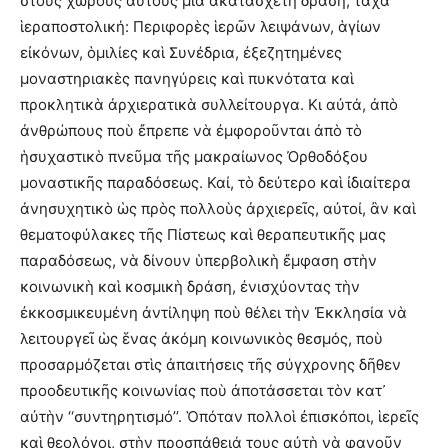
στοὺς χώρους αὐτοὺς μία ἀκατάσχετη δράση, τάχα
ἱεραποστολική: Περιφορὲς ἱερῶν λειψάνων, ἁγίων
εἰκόνων, ὁμιλίες καὶ Συνέδρια, ἐξεζητημένες
μοναστηριακὲς πανηγύρεις καὶ πυκνότατα καὶ
προκλητικὰ ἀρχιερατικὰ συλλείτουργα. Κι αὐτά, ἀπὸ
ἀνθρώπους ποὺ ἔπρεπε νὰ ἐμφοροῦνται ἀπὸ τὸ
ἡσυχαστικὸ πνεῦμα τῆς μακραίωνος Ὀρθοδόξου
μοναστικῆς παραδόσεως. Καί, τὸ δεύτερο καὶ ἰδιαίτερα
ἀνησυχητικὸ ὡς πρὸς πολλοὺς ἀρχιερεῖς, αὐτοί, ἂν καὶ
θεματοφύλακες τῆς Πίστεως καὶ θεραπευτικῆς μας
παραδόσεως, νὰ δίνουν ὑπερβολικὴ ἔμφαση στὴν
κοινωνικὴ καὶ κοσμικὴ δράση, ἐνισχύοντας τὴν
ἐκκοσμικευμένη ἀντίληψη ποὺ θέλει τὴν Ἐκκλησία νὰ
λειτουργεῖ ὡς ἕνας ἀκόμη κοινωνικὸς θεσμός, ποὺ
προσαρμόζεται στὶς ἀπαιτήσεις τῆς σύγχρονης δῆθεν
προοδευτικῆς κοινωνίας ποὺ ἀποτάσσεται τὸν κατ᾽
αὐτὴν ‘‘συντηρητισμό’’. Ὁπόταν πολλοὶ ἐπισκόποι, ἱερεῖς
καὶ θεολόγοι, στὴν προσπάθειά τους αὐτὴ νὰ φανοῦν