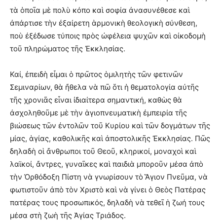
τὰ ὁποῖα μὲ πολὺ κόπο καὶ σοφία ἀνασυνέθεσε καὶ
ἀπάρτισε τὴν ἐξαίρετη ἁρμονικὴ θεολογικὴ σύνθεση,
ποὺ ἐξέδωσε τύποις πρὸς ὠφέλεια ψυχῶν καὶ οἰκοδομὴ
τοῦ πληρώματος τῆς Ἐκκλησίας.
Καί, ἐπειδὴ εἶμαι ὁ πρῶτος ὁμιλητὴς τῶν φετινῶν
Σεμιναρίων, θὰ ἤθελα νὰ πῶ ὅτι ἡ θεματολογία αὐτῆς
τῆς χρονιᾶς εἶναι ἰδιαίτερα σημαντική, καθὼς θὰ
ἀσχοληθοῦμε μὲ τὴν ἁγιοπνευματικὴ ἐμπειρία τῆς
βιώσεως τῶν ἐντολῶν τοῦ Κυρίου καὶ τῶν δογμάτων τῆς
μίας, ἁγίας, καθολικῆς καὶ ἀποστολικῆς Ἐκκλησίας. Πῶς
δηλαδὴ οἱ ἄνθρωποι τοῦ Θεοῦ, κληρικοί, μοναχοὶ καὶ
λαϊκοί, ἄντρες, γυναῖκες καὶ παιδιὰ μποροῦν μέσα ἀπὸ
τὴν Ὀρθόδοξη Πίστη νὰ γνωρίσουν τὸ Ἅγιον Πνεῦμα, νὰ
φωτιστοῦν ἀπὸ τὸν Χριστὸ καὶ νὰ γίνει ὁ Θεὸς Πατέρας
πατέρας τους προσωπικός, δηλαδὴ νὰ τεθεῖ ἡ ζωή τους
μέσα στὴ ζωὴ τῆς Ἁγίας Τριάδος.