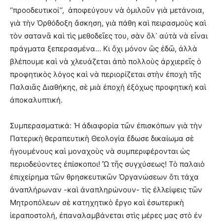
‘‘προοδευτικοί’’, ἀποφεύγουν νὰ ὁμιλοῦν γιὰ μετάνοια,
γιὰ τὴν Ὀρθόδοξη ἄσκηση, γιὰ πάθη καὶ πειρασμοὺς καὶ
τὸν σατανᾶ καὶ τὶς μεθοδεῖες του, σὰν ὅλ᾽ αὐτὰ νὰ εἶναι
πράγματα ξεπερασμένα… Κι ὄχι μόνον ὣς ἐδῶ, ἀλλὰ
βλέπουμε καὶ νὰ χλευάζεται ἀπὸ πολλοὺς ἀρχιερεῖς ὁ
προφητικὸς λόγος καὶ νὰ περιορίζεται στὴν ἐποχὴ τῆς
Παλαιᾶς Διαθήκης, σὲ μιὰ ἐποχὴ ἐξόχως προφητικὴ καὶ
ἀποκαλυπτική.
Συμπερασματικά: Ἡ ἀδιαφορία τῶν ἐπισκόπων γιὰ τὴν
Πατερικὴ θεραπευτικὴ Θεολογία ἔδωσε δικαίωμα σὲ
ἡγουμένους καὶ μοναχοὺς νὰ συμπεριφέρονται ὡς
περιοδεύοντες ἐπίσκοποι! Ὤ τῆς συγχύσεως! Τὸ παλαιὸ
ἐπιχείρημα τῶν θρησκευτικῶν Ὀργανώσεων ὅτι τάχα
ἀναπλήρωναν -καὶ ἀναπληρώνουν- τὶς ἐλλείψεις τῶν
Μητροπόλεων σὲ κατηχητικὸ ἔργο καὶ ἐσωτερικὴ
ἱεραποστολή, ἐπαναλαμβάνεται στὶς μέρες μας στὸ ἐν