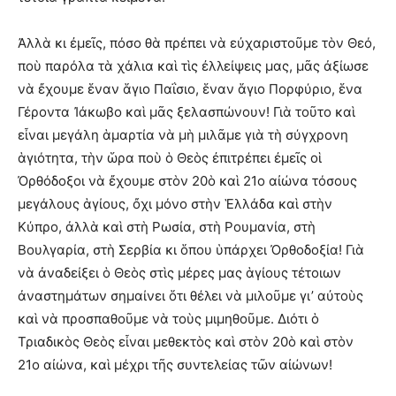
Ἀλλὰ κι ἐμεῖς, πόσο θὰ πρέπει νὰ εὐχαριστοῦμε τὸν Θεό,
ποὺ παρόλα τὰ χάλια καὶ τὶς ἐλλείψεις μας, μᾶς ἀξίωσε
νὰ ἔχουμε ἕναν ἅγιο Παΐσιο, ἕναν ἅγιο Πορφύριο, ἕνα
Γέροντα Ἰάκωβο καὶ μᾶς ξελασπώνουν! Γιὰ τοῦτο καὶ
εἶναι μεγάλη ἁμαρτία νὰ μὴ μιλᾶμε γιὰ τὴ σύγχρονη
ἁγιότητα, τὴν ὥρα ποὺ ὁ Θεὸς ἐπιτρέπει ἐμεῖς οἱ
Ὀρθόδοξοι νὰ ἔχουμε στὸν 20ὸ καὶ 21ο αἰώνα τόσους
μεγάλους ἁγίους, ὄχι μόνο στὴν Ἑλλάδα καὶ στὴν
Κύπρο, ἀλλὰ καὶ στὴ Ρωσία, στὴ Ρουμανία, στὴ
Βουλγαρία, στὴ Σερβία κι ὅπου ὑπάρχει Ὀρθοδοξία! Γιὰ
νὰ ἀναδείξει ὁ Θεὸς στὶς μέρες μας ἁγίους τέτοιων
ἀναστημάτων σημαίνει ὅτι θέλει νὰ μιλοῦμε γι’ αὐτοὺς
καὶ νὰ προσπαθοῦμε νὰ τοὺς μιμηθοῦμε. Διότι ὁ
Τριαδικὸς Θεὸς εἶναι μεθεκτὸς καὶ στὸν 20ὸ καὶ στὸν
21ο αἰώνα, καὶ μέχρι τῆς συντελείας τῶν αἰώνων!