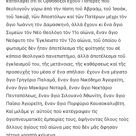
καταλάβει ὅτι οἱ Ὀρθόδοξοι ἔχουν Πατέρες ποὺ
θεολογοῦν γύρω ἀπὸ τὴν πίστη τοῦ Ἀβραάμ, τοῦ Ἰσαάκ,
τοῦ Ἰακώβ, τῶν Ἀποστόλων καὶ τῶν Πατέρων μέχρι τὸν
ἅγιο Ἰωάννη τὸν Δαμασκηνό, ἀλλὰ ἔχουν κι ἕνα ἅγιο
Συμεὼν τὸν Νέο Θεολόγο τὸν 11ο αἰώνα, ἕναν ἅγιο
Νεόφυτο τὸν Ἔγκλειστο τὸν 12ο αἰώνα, τοῦ ὁποίου ὁ
φωτισμὸς δὲν ἦταν ἀποτέλεσμα τῆς φοίτησής του σὲ
κάποιο θεολογικὸ πανεπιστήμιο, ἀλλὰ ἀποτέλεσμα τοῦ
ἐγκλεισμοῦ του, τῆς μετάνοιας, τῆς καθάρσεως καὶ τῆς
προσευχῆς του μέσα σ’ ἕνα σπήλαιο· ἔχουν ἕνα μέγιστο
ἅγιο Γρηγόριο Παλαμᾶ, ἕναν ἅγιο Νικόδημο Ἁγιορείτη,
ἕναν ἅγιο Μακάριο Νοταρᾶ, ἕναν ἅγιο Νεκτάριο
Πενταπόλεως, ἕναν ἅγιο Σιλουανὸ Ἀθωνίτη, ἕναν ἅγιο
Παΐσιο Ἁγιορείτη, ἕναν ἅγιο Πορφύριο Καυσοκαλυβίτη.
Καὶ μιλᾶμε γι᾽ αὐτοὺς ποὺ κατέγραψαν τὶς
ἁγιοπνευματικὲς ἐμπειρίες τους, ἀφήνοντας ὅλους τοὺς
ἄλλους ἁγίους τοῦ αἰώνα μας ποὺ δὲν μᾶς ἄφησαν
τέτοια γραπτὰ κείμενα.