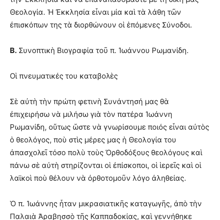
Θεολογία. Ἡ Ἐκκλησία εἶναι μία καὶ τὰ λάθη τῶν
ἐπισκόπων της τὰ διορθώνουν οἱ ἑπόμενες Σύνοδοι.
Β.
Συνοπτικὴ Βιογραφία τοῦ π. Ἰωάννου Ρωμανίδη.
Οἱ πνευματικές του καταβολὲς
Σὲ αὐτὴ τὴν πρώτη φετινὴ Συνάντησή μας θὰ
ἐπιχειρήσω νὰ μιλήσω γιὰ τὸν πατέρα Ἰωάννη
Ρωμανίδη, οὕτως ὥστε νὰ γνωρίσουμε ποιός εἶναι αὐτὸς
ὁ θεολόγος, ποὺ στὶς μέρες μας ἡ Θεολογία του
ἀπασχολεῖ τόσο πολὺ τοὺς Ὀρθοδόξους θεολόγους καὶ
πάνω σὲ αὐτὴ στηρίζονται οἱ ἐπίσκοποι, οἱ ἱερεῖς καὶ οἱ
λαϊκοὶ ποὺ θέλουν νὰ ὀρθοτομοῦν λόγο ἀληθείας.
Ὁ π. Ἰωάννης ἦταν μικρασιατικῆς καταγωγῆς, ἀπὸ τὴν
Παλαιὰ Ἀραβησσὸ τῆς Καππαδοκίας, καὶ γεννήθηκε