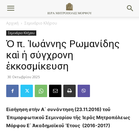
Αρχική
Σεμινάριο Κλήρου
Σεμινάριο Κλήρου
Ὁ π. Ἰωάννης Ρωμανίδης
καὶ ἡ σύγχρονη
ἐκκοσμίκευση
30 Οκτωβρίου 2025
Εἰσήγηση στὴν Α΄ συνάντηση (23.11.2016) τοῦ
Ἐπιμορφωτικοῦ Σεμιναρίου τῆς Ἱερᾶς Μητροπόλεως
Μόρφου Ε΄ Ἀκαδημαϊκοῦ Ἔτους (2016-2017)