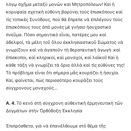
λόγῳ σχῆμα μεταξὺ μονῶν καὶ Μητροπόλεων! Καὶ ἡ
κορυφαία σχετικὴ εὐθύνη βαρύνει τοὺς ἐπισκόπους καὶ
τὶς τοπικὲς Συνόδους, ποὺ θὰ ἔπρεπε νὰ ἐπιλέγουν τοὺς
ἐπισκόπους τους ἀπὸ μονὲς μὲ γνήσιο ἡσυχαστικὸ
πνεῦμα. Πόσο σημαντικὸ εἶναι, πατέρες μου καὶ
ἀδελφοί, τὰ μέλη τοῦ ὅλου ἐκκλησιαστικοῦ Σώματος νὰ
γνωρίζουν καὶ νὰ ἀγαποῦν τὴ θεραπευτικὴ ἀγωγή· καὶ
ἐπίσκοποι, καὶ κληρικοί, καὶ μοναχοί, καὶ λαϊκοί! Καὶ ἡ
κάθε τάξη νὰ γνωρίζει τὰ ὅρια ἀλλὰ καὶ τὶς εὐθύνες της!
Τὸ πρόβλημα εἶναι ὅτι σήμερα μᾶς κουράζει ἡ ἡσυχία.
Καί, φαίνεται, πὼς περισσότερο κουράζει τοὺς
σύγχρονους μοναχούς…
Α.
4.
Τὸ κενὸ στὴ σύγχρονη αὐθεντικὴ ἑρμηνευτικὴ τῶν
Δογμάτων στὴν Ὀρθόδοξη Ἐκκλησία
Ἐπιπρόσθετα, γιὰ νὰ ἐπανέλθουμε στὸ θέμα τῆς