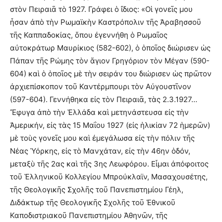
στὸν Πειραιᾶ τὸ 1927. Γράφει ὁ ἴδιος: «Οἱ γονεῖς μου
ἦσαν ἀπὸ τὴν Ρωμαϊκὴν Καστρόπολιν τῆς Ἀραβησσοῦ
τῆς Καππαδοκίας, ὅπου ἐγεννήθη ὁ Ρωμαῖος
αὐτοκράτωρ Μαυρίκιος (582-602), ὁ ὁποῖος διώρισεν ὡς
Πάπαν τῆς Ρώμης τὸν ἅγιον Γρηγόριον τὸν Μέγαν (590-
604) καὶ ὁ ὁποῖος μὲ τὴν σειράν του διώρισεν ὡς πρῶτον
ἀρχιεπίσκοπον τοῦ Καντέρμπουρι τὸν Αὐγουστῖνον
(597-604). Γεννήθηκα εἰς τὸν Πειραιᾶ, τὰς 2.3.1927…
Ἔφυγα ἀπὸ τὴν Ἑλλάδα καὶ μετηνάστευσα εἰς τὴν
Ἀμερικήν, εἰς τὰς 15 Μαΐου 1927 (εἰς ἡλικίαν 72 ἡμερῶν)
μὲ τοὺς γονεῖς μου καὶ ἐμεγάλωσα εἰς τὴν πόλιν τῆς
Νέας Ὑόρκης, εἰς τὸ Μανχάταν, εἰς τὴν 46ην ὁδόν,
μεταξὺ τῆς 2ας καὶ τῆς 3ης Λεωφόρου. Εἶμαι ἀπόφοιτος
τοῦ Ἑλληνικοῦ Κολλεγίου Μπρούκλαϊν, Μασαχουσέτης,
τῆς Θεολογικῆς Σχολῆς τοῦ Πανεπιστημίου Γέηλ,
Διδάκτωρ τῆς Θεολογικῆς Σχολῆς τοῦ Ἐθνικοῦ
Καποδιστριακοῦ Πανεπιστημίου Ἀθηνῶν, τῆς