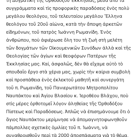
τὴ Δογματικὴ τῆς Ὀρθοδόξου Ἐκκλησίας, μέσα ἀπὸ τὰ
συγγράμματα καὶ τὶς προφορικὲς παραδόσεις ἑνὸς πολὺ
μεγάλου θεολόγου, τοῦ τελευταίου μεγάλου Ἕλληνα
θεολόγου τοῦ 20οῦ αἰώνα, κατὰ τὴν ἄποψη ἀρκετῶν
εἰδημόνων, τοῦ πατρὸς Ἰωάννη Ρωμανίδη. Ἑνὸς
ἀνθρώπου, ποὺ ἀφιέρωσε ὅλη του τὴ ζωὴ στὴ μελέτη
τῶν δογμάτων τῶν Οἰκουμενικῶν Συνόδων ἀλλὰ καὶ τῆς
Θεολογίας τῶν ἁγίων καὶ θεοφόρων Πατέρων τῆς
Ἐκκλησίας μας. Καί, ἀσφαλῶς, δὲν θὰ εἴχαμε αὐτὸ τὸ
σπουδαῖο ἔργο στὰ χέρια μας, χωρὶς τὴν καίρια συμβολὴ
καὶ προσπάθεια ἑνὸς ἐκλεκτοῦ μαθητῆ καὶ συνεργάτη
τοῦ π. Ρωμανίδη, τοῦ Πανιερωτάτου Μητροπολίτου
Ναυπάκτου καὶ Ἁγίου Βλασίου κ. Ἱεροθέου Βλάχου, ποὺ
στὶς μέρες ὀρθοτομεῖ λόγον ἀληθείας τῆς Ὀρθοδόξου
Πίστεως καὶ Παραδόσεως. Ἁπλῶς νὰ ἐπισημάνουμε ὅτι ὁ
ἅγιος Ναυπάκτου μερίμνησε νὰ ἀπομαγνητοφωνηθοῦν
πάμπολλες σχετικὲς ὁμιλίες τοῦ π. Ἰωάννη, νὰ
συναθροισθοῦν περὶ τὰ 2000 ἀποσπάσματα γιὰ τὸ θέμα,