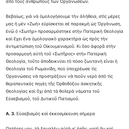
ἀπὸ τοὺς ἀνθρώπους τῶν Ὀργανώσεων.
Βεβαίως, γιὰ νὰ ὁμολογήσουμε τὴν ἀλήθεια, στὶς μέρες
μας ἡ μὲν «Ζωὴ» εὑρίσκεται σὲ παρακμὴ ὡς Ὀργάνωση,
ἐνῶ ὁ «Σωτὴρ» προσαρμόστηκε στὴν Πατερικὴ Θεολογία
καὶ ἔχει ἕνα ὁμολογιακὸ χαρακτήρα ὡς πρὸς τὴν
ἀντιμετώπιση τοῦ Οἰκουμενισμοῦ. Κι ὅσο ἀφορᾶ στὴν
προσαρμογὴ αὐτὴ τοῦ «Σωτῆρος» στὴν Πατερικὴ
Θεολογία, τοῦτο ἀποδεικνύει τὸ πόσο ζωντανὴ εἶναι ἡ
Θεολογία τοῦ Ρωμανίδη, ποὺ ὑποχρέωσε τὶς
Ὀργανώσεις νὰ προστρέξουν νὰ πιοῦν νερὸ ἀπὸ τὶς
θεραπευτικὲς πηγὲς τῆς Ὀρθοδόξου ἀσκητικῆς
Θεολογίας καὶ ὄχι ἀπὸ τὰ θολερὰ νάματα τοῦ
Εὐσεβισμοῦ, τοῦ Δυτικοῦ Πιετισμοῦ.
Α.
3.
Εὐσεβισμὸς καὶ ἐκκοσμίκευση σήμερα
Πατέρες μου, τὰ ξαναλέω αὐτὰ σ᾽ ἐσᾶς, γιατὶ ἂν καὶ