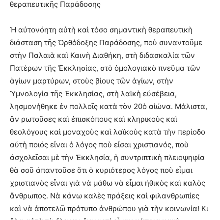
θεραπευτικῆς Παράδοσης
Ἡ αὐτονόητη αὐτὴ καὶ τόσο σημαντικὴ θεραπευτικὴ
διάσταση τῆς Ὀρθόδοξης Παράδοσης, ποὺ συναντοῦμε
στὴν Παλαιὰ καὶ Καινὴ Διαθήκη, στὴ διδασκαλία τῶν
Πατέρων τῆς Ἐκκλησίας, στὸ ὁμολογιακὸ πνεῦμα τῶν
ἁγίων μαρτύρων, στοὺς βίους τῶν ἁγίων, στὴν
Ὑμνολογία τῆς Ἐκκλησίας, στὴ λαϊκὴ εὐσέβεια,
λησμονήθηκε ἐν πολλοῖς κατὰ τὸν 20ὸ αἰώνα. Μάλιστα,
ἂν ρωτοῦσες καὶ ἐπισκόπους καὶ κληρικοὺς καὶ
θεολόγους καὶ μοναχοὺς καὶ λαϊκοὺς κατὰ τὴν περίοδο
αὐτὴ ποιός εἶναι ὁ λόγος ποὺ εἶσαι χριστιανός, ποὺ
ἀσχολεῖσαι μὲ τὴν Ἐκκλησία, ἡ συντριπτικὴ πλειοψηφία
θὰ σοῦ ἀπαντοῦσε ὅτι ὁ κυριότερος λόγος ποὺ εἶμαι
χριστιανὸς εἶναι γιὰ νὰ μάθω νὰ εἶμαι ἠθικὸς καὶ καλὸς
ἄνθρωπος. Νὰ κάνω καλὲς πράξεις καὶ φιλανθρωπίες
καὶ νὰ ἀποτελῶ πρότυπο ἀνθρώπου γιὰ τὴν κοινωνία! Κι