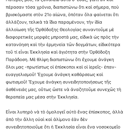
πέρασαν τόσα χρόνια, διαπιστώνω ὅτι καὶ σήμερα, ποὺ
βρισκόμαστε στὸν 21ο αἰώνα, ὁπόταν ὅλα φαίνεται ὅτι
ἀλλάζουν, τελικὰ τὰ ἴδια παραμένουν, τὴν ἰδία
ἀλλοίωση τῆς Ὀρθόδοξης Θεολογίας συναντοῦμε μὲ
διαφορετικὲς μορφὲς μπροστά μας, εἰδικὰ ὡς πρὸς τὴν
κατανόηση καὶ τὴν ἑρμηνεία τῶν δογμάτων, εἰδικότερα
τοῦ τί εἶναι Ἐκκλησία καὶ ἁγιότητα στὴν Ὀρθόδοξη
Παράδοση. Μὲ θλίψη διαπιστώνω ὅτι ἔχουμε ἀνάγκη
ὅλοι μας -πρωτίστως οἱ ἐπίσκοποι καὶ οἱ ἱερεῖς- ἐπαν-
ευαγγελισμοῦ! Ἔχουμε ἀνάγκη καθάρσεως καὶ
φωτισμοῦ! Ἔχουμε ἀνάγκη συνειδητοποιήσεως τῆς
ἀσθένειάς μας, οὕτως ὥστε νὰ ἀναζητοῦμε συνεχῶς τὴ
θεραπεία μας μέσα στὴν Ἐκκλησία.
Εἶναι λυπηρὸ νὰ τὸ ὁμολογεῖ αὐτὸ ἕνας ἐπίσκοπος, ἀλλὰ
ἀπὸ τὴν ἄλλη οὐαὶ καὶ ἀλίμονο ἐὰν δὲν
συνειδητοποιοῦμε ὅτι ἡ Ἐκκλησία εἶναι ἕνα νοσοκομεῖο