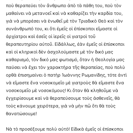
ποὺ θεραπεύει τὸν ἄνθρωπο ἀπὸ τὰ πάθη του, ποὺ τὸν
μαθαίνει νὰ μετανοεῖ καὶ νὰ καθαρίζει τὴν καρδία του,
γιὰ νὰ μπορέσει νὰ ἑνωθεῖ μὲ τὸν Τριαδικὸ Θεὸ καὶ τὸν
συνάνθρωπό του, κι ὅτι ἐμεῖς οἱ ἐπίσκοποι εἴμαστε οἱ
ἀρχίατροι καὶ ἐσεῖς οἱ ἱερεῖς οἱ γιατροὶ τοῦ
θεραπευτηρίου αὐτοῦ. Εἰδάλλως, ἐὰν ἐμεῖς οἱ ἐπίσκοποι
καὶ οἱ κληρικοὶ δὲν ἀσχολούμαστε μὲ τὸν δικό μας
καθαρισμό, τὸν δικό μας φωτισμό, ὅταν ἡ Θεολογία μας
παύσει νὰ ἔχει τὸν χαρακτήρα τῆς θεραπείας, ποὺ πολὺ
ορθὰ ἐπισημαίνει ὁ πατὴρ Ἰωάννης Ρωμανίδης, τότε ἀντὶ
νὰ εἴμαστε ἕνα νοσοκομεῖο μὲ γιατροὺς θὰ εἴμαστε ἕνα
νοσοκομεῖο μὲ νοσοκόμους! Κι ὅταν θὰ κληθοῦμε νὰ
ἐγχειρίσουμε καὶ νὰ θεραπεύσουμε τοὺς ἀσθενεῖς, θὰ
τοὺς κάνουμε χειρότερα, γιὰ νὰ μὴν πῶ ὅτι θὰ τοὺς
θανατώσουμε!
Νὰ τὸ προσέξουμε πολὺ αὐτό! Εἰδικὰ ἐμεῖς οἱ ἐπίσκοποι