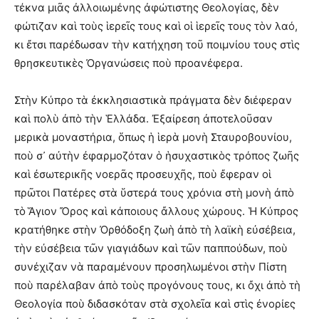
τέκνα μιᾶς ἀλλοιωμένης ἀφώτιστης Θεολογίας, δὲν
φώτιζαν καὶ τοὺς ἱερεῖς τους καὶ οἱ ἱερεῖς τους τὸν λαό,
κι ἔτσι παρέδωσαν τὴν κατήχηση τοῦ ποιμνίου τους στὶς
θρησκευτικὲς Ὀργανώσεις ποὺ προανέφερα.
Στὴν Κύπρο τὰ ἐκκλησιαστικὰ πράγματα δὲν διέφεραν
καὶ πολὺ ἀπὸ τὴν Ἑλλάδα. Ἐξαίρεση ἀποτελοῦσαν
μερικὰ μοναστήρια, ὅπως ἡ ἱερὰ μονὴ Σταυροβουνίου,
ποὺ σ᾽ αὐτὴν ἐφαρμοζόταν ὁ ἡσυχαστικὸς τρόπος ζωῆς
καὶ ἐσωτερικῆς νοερᾶς προσευχῆς, ποὺ ἔφεραν οἱ
πρῶτοι Πατέρες στὰ ὕστερά τους χρόνια στὴ μονὴ ἀπὸ
τὸ Ἅγιον Ὄρος καὶ κάποιους ἄλλους χώρους. Ἡ Κύπρος
κρατήθηκε στὴν Ὀρθόδοξη ζωὴ ἀπὸ τὴ λαϊκὴ εὐσέβεια,
τὴν εὐσέβεια τῶν γιαγιάδων καὶ τῶν παππούδων, ποὺ
συνέχιζαν νὰ παραμένουν προσηλωμένοι στὴν Πίστη
ποὺ παρέλαβαν ἀπὸ τοὺς προγόνους τους, κι ὄχι ἀπὸ τὴ
Θεολογία ποὺ διδασκόταν στὰ σχολεῖα καὶ στὶς ἐνορίες