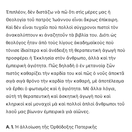
Ἐπιπλέον, δὲν διστάζω νὰ πῶ ὅτι στὶς μέρες μας ἡ
Θεολογία τοῦ πατρὸς Ἰωάννου εἶναι ἄκρως ἐπίκαιρη.
Καὶ δὲν εἶναι τυχαῖο ποὺ πολλοὶ σύγχρονοι πιστοὶ τὸν
ἀνακαλύπτουν κι ἀναζητοῦν τὰ βιβλία του. Διότι ὡς
θεολόγος ἦταν ἀπὸ τοὺς λίγους ἀκαδημαϊκοὺς ποὺ
τόνισε ἰδιαίτερα καὶ ἀνέδειξη τὴ θεραπευτικὴ ἀγωγὴ ποὺ
προσφέρει ἡ Ἐκκλησία στὸν ἄνθρωπο, ἀλλὰ καὶ τὴν
ἐμπειρικὴ ἁγιότητα. Πῶς δηλαδὴ ὁ ἐν μετανοίᾳ ζῶν
πιστὸς καθαρίζει τὴν καρδία του καὶ πῶς ὁ νοῦς ἀποκτᾶ
σιγὰ σιγὰ θρόνο τὴν καρδία τὴν καθαρή, μὲ ἀποτέλεσμα
νὰ ἔρθει ὁ φωτισμὸς καὶ ἡ ἁγιότητα. Μὲ ἄλλα λόγια,
αὐτὴ τὴ θεραπευτικὴ καὶ ἀσκητικὴ ἀγωγὴ ποὺ καὶ
κληρικοὶ καὶ μοναχοὶ μὰ καὶ πολλοὶ ἁπλοὶ ἄνθρωποι τοῦ
λαοῦ μας βίωναν ἐμπειρικὰ γιὰ αἰῶνες.
Α. 1.
Ἡ ἀλλοίωση τῆς Ὀρθόδοξης Πατερικῆς