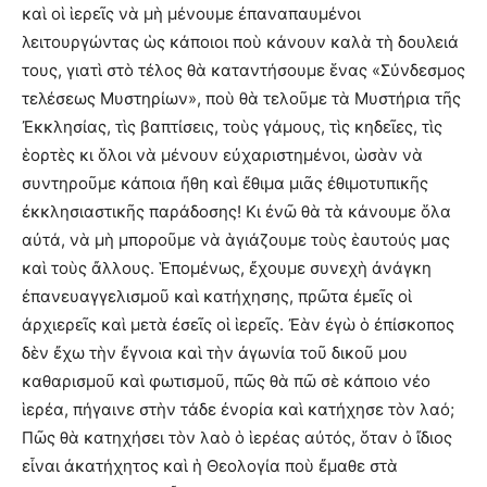
καὶ οἱ ἱερεῖς νὰ μὴ μένουμε ἐπαναπαυμένοι
λειτουργώντας ὡς κάποιοι ποὺ κάνουν καλὰ τὴ δουλειά
τους, γιατὶ στὸ τέλος θὰ καταντήσουμε ἕνας «Σύνδεσμος
τελέσεως Μυστηρίων», ποὺ θὰ τελοῦμε τὰ Μυστήρια τῆς
Ἐκκλησίας, τὶς βαπτίσεις, τοὺς γάμους, τὶς κηδεῖες, τὶς
ἑορτὲς κι ὅλοι νὰ μένουν εὐχαριστημένοι, ὡσὰν νὰ
συντηροῦμε κάποια ἤθη καὶ ἔθιμα μιᾶς ἐθιμοτυπικῆς
ἐκκλησιαστικῆς παράδοσης! Κι ἐνῶ θὰ τὰ κάνουμε ὅλα
αὐτά, νὰ μὴ μποροῦμε νὰ ἁγιάζουμε τοὺς ἑαυτούς μας
καὶ τοὺς ἄλλους. Ἑπομένως, ἔχουμε συνεχὴ ἀνάγκη
ἐπανευαγγελισμοῦ καὶ κατήχησης, πρῶτα ἐμεῖς οἱ
ἀρχιερεῖς καὶ μετὰ ἐσεῖς οἱ ἱερεῖς. Ἐὰν ἐγὼ ὁ ἐπίσκοπος
δὲν ἔχω τὴν ἔγνοια καὶ τὴν ἀγωνία τοῦ δικοῦ μου
καθαρισμοῦ καὶ φωτισμοῦ, πῶς θὰ πῶ σὲ κάποιο νέο
ἱερέα, πήγαινε στὴν τάδε ἐνορία καὶ κατήχησε τὸν λαό;
Πῶς θὰ κατηχήσει τὸν λαὸ ὁ ἱερέας αὐτός, ὅταν ὁ ἴδιος
εἶναι ἀκατήχητος καὶ ἡ Θεολογία ποὺ ἔμαθε στὰ