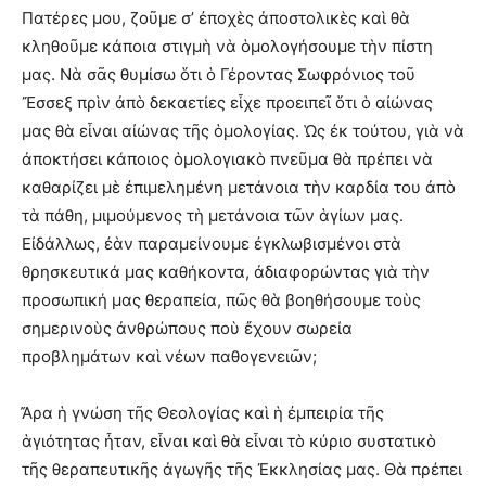
Πατέρες μου, ζοῦμε σ’ ἐποχὲς ἀποστολικὲς καὶ θὰ
κληθοῦμε κάποια στιγμὴ νὰ ὁμολογήσουμε τὴν πίστη
μας. Νὰ σᾶς θυμίσω ὅτι ὁ Γέροντας Σωφρόνιος τοῦ
Ἔσσεξ πρὶν ἀπὸ δεκαετίες εἶχε προειπεῖ ὅτι ὁ αἰώνας
μας θὰ εἶναι αἰώνας τῆς ὁμολογίας. Ὡς ἐκ τούτου, γιὰ νὰ
ἀποκτήσει κάποιος ὁμολογιακὸ πνεῦμα θὰ πρέπει νὰ
καθαρίζει μὲ ἐπιμελημένη μετάνοια τὴν καρδία του ἀπὸ
τὰ πάθη, μιμούμενος τὴ μετάνοια τῶν ἁγίων μας.
Εἰδάλλως, ἐὰν παραμείνουμε ἐγκλωβισμένοι στὰ
θρησκευτικά μας καθήκοντα, ἀδιαφορώντας γιὰ τὴν
προσωπική μας θεραπεία, πῶς θὰ βοηθήσουμε τοὺς
σημερινοὺς ἀνθρώπους ποὺ ἔχουν σωρεία
προβλημάτων καὶ νέων παθογενειῶν;
Ἄρα ἡ γνώση τῆς Θεολογίας καὶ ἡ ἐμπειρία τῆς
ἁγιότητας ἦταν, εἶναι καὶ θὰ εἶναι τὸ κύριο συστατικὸ
τῆς θεραπευτικῆς ἀγωγῆς τῆς Ἐκκλησίας μας. Θὰ πρέπει