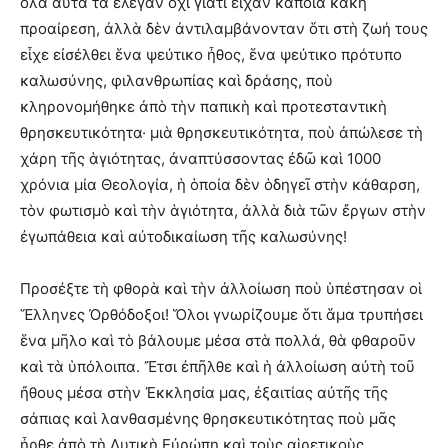
ὅλα αὐτὰ τὰ ἔλεγαν ὄχι γιατί εἶχαν κάποια κακὴ
προαίρεση, ἀλλὰ δὲν ἀντιλαμβάνονταν ὅτι στὴ ζωή τους
εἶχε εἰσέλθει ἕνα ψεύτικο ἦθος, ἕνα ψεύτικο πρότυπο
καλωσύνης, φιλανθρωπίας καὶ δράσης, ποὺ
κληρονομήθηκε ἀπὸ τὴν παπικὴ καὶ προτεσταντικὴ
θρησκευτικότητα· μιὰ θρησκευτικότητα, ποὺ ἀπώλεσε τὴ
χάρη τῆς ἁγιότητας, ἀναπτύσσοντας ἐδῶ καὶ 1000
χρόνια μία Θεολογία, ἡ ὁποία δὲν ὁδηγεῖ στὴν κάθαρση,
τὸν φωτισμὸ καὶ τὴν ἁγιότητα, ἀλλὰ διὰ τῶν ἔργων στὴν
ἐγωπάθεια καὶ αὐτοδικαίωση τῆς καλωσύνης!
Προσέξτε τὴ φθορὰ καὶ τὴν ἀλλοίωση ποὺ ὑπέστησαν οἱ
Ἕλληνες Ὀρθόδοξοι! Ὅλοι γνωρίζουμε ὅτι ἅμα τρυπήσει
ἕνα μῆλο καὶ τὸ βάλουμε μέσα στὰ πολλά, θὰ φθαροῦν
καὶ τὰ ὑπόλοιπα. Ἔτσι ἐπῆλθε καὶ ἡ ἀλλοίωση αὐτὴ τοῦ
ἤθους μέσα στὴν Ἐκκλησία μας, ἐξαιτίας αὐτῆς τῆς
σάπιας καὶ λανθασμένης θρησκευτικότητας ποὺ μᾶς
ἦρθε ἀπὸ τὴ Δυτικὴ Εὐρώπη καὶ τοὺς αἱρετικοὺς