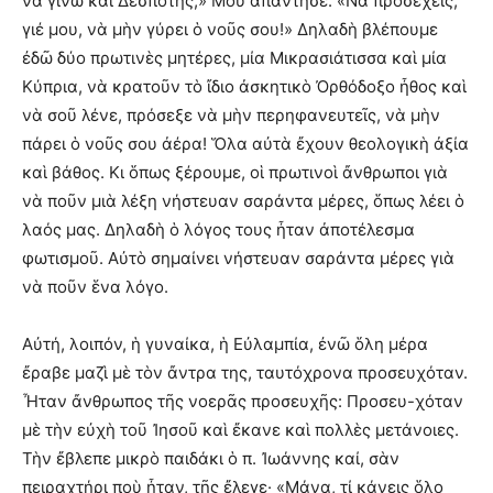
νὰ γίνω καὶ Δεσπότης;» Μοῦ ἀπάντησε: «Νὰ προσέχεις,
γιέ μου, νὰ μὴν γύρει ὁ νοῦς σου!» Δηλαδὴ βλέπουμε
ἐδῶ δύο πρωτινὲς μητέρες, μία Μικρασιάτισσα καὶ μία
Κύπρια, νὰ κρατοῦν τὸ ἴδιο ἀσκητικὸ Ὀρθόδοξο ἦθος καὶ
νὰ σοῦ λένε, πρόσεξε νὰ μὴν περηφανευτεῖς, νὰ μὴν
πάρει ὁ νοῦς σου ἀέρα! Ὅλα αὐτὰ ἔχουν θεολογικὴ ἀξία
καὶ βάθος. Κι ὅπως ξέρουμε, οἱ πρωτινοὶ ἄνθρωποι γιὰ
νὰ ποῦν μιὰ λέξη νήστευαν σαράντα μέρες, ὅπως λέει ὁ
λαός μας. Δηλαδὴ ὁ λόγος τους ἦταν ἀποτέλεσμα
φωτισμοῦ. Αὐτὸ σημαίνει νήστευαν σαράντα μέρες γιὰ
νὰ ποῦν ἕνα λόγο.
Αὐτή, λοιπόν, ἡ γυναίκα, ἡ Εὐλαμπία, ἐνῶ ὅλη μέρα
ἔραβε μαζὶ μὲ τὸν ἄντρα της, ταυτόχρονα προσευχόταν.
Ἦταν ἄνθρωπος τῆς νοερᾶς προσευχῆς: Προσευ-χόταν
μὲ τὴν εὐχὴ τοῦ Ἰησοῦ καὶ ἔκανε καὶ πολλὲς μετάνοιες.
Τὴν ἔβλεπε μικρὸ παιδάκι ὁ π. Ἰωάννης καί, σὰν
πειραχτήρι ποὺ ἦταν, τῆς ἔλεγε· «Μάνα, τί κάνεις ὅλο