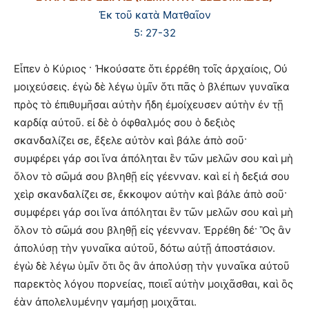
Ἐκ τοῦ κατὰ Ματθαῖον
5: 27-32
Εἶπεν ὁ Κύριος · Ἠκούσατε ὅτι ἐρρέθη τοῖς ἀρχαίοις, Οὐ
μοιχεύσεις. ἐγὼ δὲ λέγω ὑμῖν ὅτι πᾶς ὁ βλέπων γυναῖκα
πρὸς τὸ ἐπιθυμῆσαι αὐτὴν ἤδη ἐμοίχευσεν αὐτὴν ἐν τῇ
καρδίᾳ αὐτοῦ. εἰ δὲ ὁ ὀφθαλμός σου ὁ δεξιὸς
σκανδαλίζει σε, ἔξελε αὐτὸν καὶ βάλε ἀπὸ σοῦ·
συμφέρει γάρ σοι ἵνα ἀπόληται ἓν τῶν μελῶν σου καὶ μὴ
ὅλον τὸ σῶμά σου βληθῇ εἰς γέενναν. καὶ εἰ ἡ δεξιά σου
χεὶρ σκανδαλίζει σε, ἔκκοψον αὐτὴν καὶ βάλε ἀπὸ σοῦ·
συμφέρει γάρ σοι ἵνα ἀπόληται ἓν τῶν μελῶν σου καὶ μὴ
ὅλον τὸ σῶμά σου βληθῇ εἰς γέενναν. Ἐρρέθη δέ· Ὃς ἂν
ἀπολύσῃ τὴν γυναῖκα αὐτοῦ, δότω αὐτῇ ἀποστάσιον.
ἐγὼ δὲ λέγω ὑμῖν ὅτι ὃς ἂν ἀπολύσῃ τὴν γυναῖκα αὐτοῦ
παρεκτὸς λόγου πορνείας, ποιεῖ αὐτὴν μοιχᾶσθαι, καὶ ὃς
ἐὰν ἀπολελυμένην γαμήσῃ μοιχᾶται.