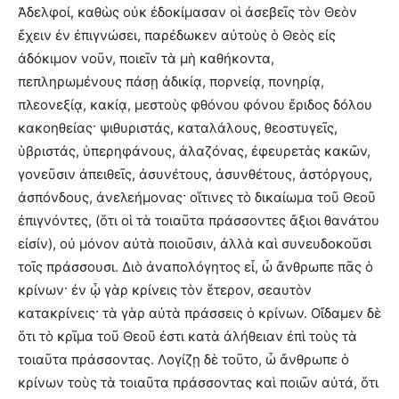
Ἀδελφοί, καθὼς οὐκ ἐδοκίμασαν οἱ ἀσεβεῖς τὸν Θεὸν
ἔχειν ἐν ἐπιγνώσει, παρέδωκεν αὐτοὺς ὁ Θεὸς εἰς
ἀδόκιμον νοῦν, ποιεῖν τὰ μὴ καθήκοντα,
πεπληρωμένους πάσῃ ἀδικίᾳ, πορνείᾳ, πονηρίᾳ,
πλεονεξίᾳ, κακίᾳ, μεστοὺς φθόνου φόνου ἔριδος δόλου
κακοηθείας· ψιθυριστάς, καταλάλους, θεοστυγεῖς,
ὑβριστάς, ὑπερηφάνους, ἀλαζόνας, ἐφευρετὰς κακῶν,
γονεῦσιν ἀπειθεῖς, ἀσυνέτους, ἀσυνθέτους, ἀστόργους,
ἀσπόνδους, ἀνελεήμονας· οἵτινες τὸ δικαίωμα τοῦ Θεοῦ
ἐπιγνόντες, (ὅτι οἱ τὰ τοιαῦτα πράσσοντες ἄξιοι θανάτου
εἰσίν), οὐ μόνον αὐτὰ ποιοῦσιν, ἀλλὰ καὶ συνευδοκοῦσι
τοῖς πράσσουσι. Διὸ ἀναπολόγητος εἶ, ὦ ἄνθρωπε πᾶς ὁ
κρίνων· ἐν ᾧ γὰρ κρίνεις τὸν ἕτερον, σεαυτὸν
κατακρίνεις· τὰ γὰρ αὐτὰ πράσσεις ὁ κρίνων. Οἴδαμεν δὲ
ὅτι τὸ κρῖμα τοῦ Θεοῦ ἐστι κατὰ ἀλήθειαν ἐπὶ τοὺς τὰ
τοιαῦτα πράσσοντας. Λογίζῃ δὲ τοῦτο, ὦ ἄνθρωπε ὁ
κρίνων τοὺς τὰ τοιαῦτα πράσσοντας καὶ ποιῶν αὐτά, ὅτι