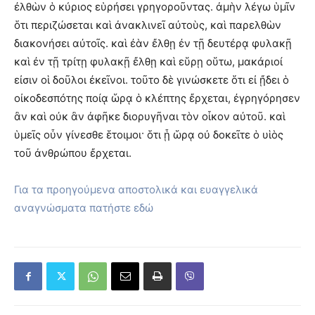
ἐλθὼν ὁ κύριος εὑρήσει γρηγοροῦντας. ἀμὴν λέγω ὑμῖν
ὅτι περιζώσεται καὶ ἀνακλινεῖ αὐτοὺς, καὶ παρελθὼν
διακονήσει αὐτοῖς. καὶ ἐὰν ἔλθῃ ἐν τῇ δευτέρᾳ φυλακῇ
καὶ ἐν τῇ τρίτῃ φυλακῇ ἔλθῃ καὶ εὕρῃ οὕτω, μακάριοί
εἰσιν οἱ δοῦλοι ἐκεῖνοι. τοῦτο δὲ γινώσκετε ὅτι εἰ ᾔδει ὁ
οἰκοδεσπότης ποίᾳ ὥρᾳ ὁ κλέπτης ἔρχεται, ἐγρηγόρησεν
ἂν καὶ οὐκ ἂν ἀφῆκε διορυγῆναι τὸν οἶκον αὐτοῦ. καὶ
ὑμεῖς οὖν γίνεσθε ἕτοιμοι· ὅτι ᾗ ὥρᾳ οὐ δοκεῖτε ὁ υἱὸς
τοῦ ἀνθρώπου ἔρχεται.
Για τα προηγούμενα αποστολικά και ευαγγελικά
αναγνώσματα πατήστε εδώ