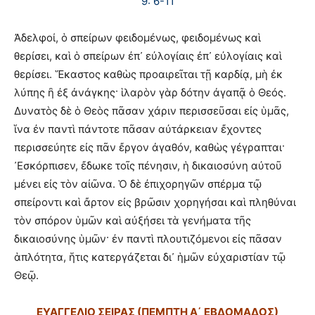
9: 6-11
Ἀδελφοί, ὁ σπείρων φειδομένως, φειδομένως καὶ
θερίσει, καὶ ὁ σπείρων ἐπ᾽ εὐλογίαις ἐπ᾽ εὐλογίαις καὶ
θερίσει. Ἕκαστος καθὼς προαιρεῖται τῇ καρδίᾳ, μὴ ἐκ
λύπης ἢ ἐξ ἀνάγκης· ἱλαρὸν γὰρ δότην ἀγαπᾷ ὁ Θεός.
Δυνατὸς δὲ ὁ Θεὸς πᾶσαν χάριν περισσεῦσαι εἰς ὑμᾶς,
ἵνα ἐν παντὶ πάντοτε πᾶσαν αὐτάρκειαν ἔχοντες
περισσεύητε εἰς πᾶν ἔργον ἀγαθόν, καθὼς γέγραπται·
᾽Εσκόρπισεν, ἔδωκε τοῖς πένησιν, ἡ δικαιοσύνη αὐτοῦ
μένει εἰς τὸν αἰῶνα. Ὁ δὲ ἐπιχορηγῶν σπέρμα τῷ
σπείροντι καὶ ἄρτον εἰς βρῶσιν χορηγήσαι καὶ πληθύναι
τὸν σπόρον ὑμῶν καὶ αὐξήσει τὰ γενήματα τῆς
δικαιοσύνης ὑμῶν· ἐν παντὶ πλουτιζόμενοι εἰς πᾶσαν
ἁπλότητα, ἥτις κατεργάζεται δι᾽ ἡμῶν εὐχαριστίαν τῷ
Θεῷ.
ΕΥΑΓΓΕΛΙΟ ΣΕΙΡΑΣ (ΠΕΜΠΤΗ Α΄ ΕΒΔΟΜΑΔΟΣ)