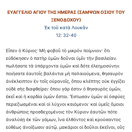
ΕΥΑΓΓΕΛΙΟ ΑΓΙΟΥ ΤΗΣ ΗΜΕΡΑΣ (ΣΑΜΨΩΝ ΟΣΙΟΥ ΤΟΥ
ΞΕΝΟΔΟΧΟΥ)
Ἐκ τοῦ κατὰ Λουκᾶν
12: 32-40
Εἶπεν ὁ Κύριος· Μὴ φοβοῦ τὸ μικρὸν ποίμνιον· ὅτι
εὐδόκησεν ὁ πατὴρ ὑμῶν δοῦναι ὑμῖν τὴν βασιλείαν.
πωλήσατε τὰ ὑπάρχοντα ὑμῶν καὶ δότε ἐλεημοσύνην.
ποιήσατε ἑαυτοῖς βαλάντια μὴ παλαιούμενα, θησαυρὸν
ἀνέκλειπτον ἐν τοῖς οὐρανοῖς, ὅπου κλέπτης οὐκ ἐγγίζει
οὐδὲ σὴς διαφθείρει· ὅπου γάρ ἐστιν ὁ θησαυρὸς ὑμῶν,
ἐκεῖ καὶ ἡ καρδία ὑμῶν ἔσται. Ἔστωσαν ὑμῶν αἱ ὀσφύες
περιεζωσμέναι καὶ οἱ λύχνοι καιόμενοι· καὶ ὑμεῖς ὅμοιοι
ἀνθρώποις προσδεχομένοις τὸν Κύριον ἑαυτῶν πότε
ἀναλύσῃ ἐκ τῶν γάμων, ἵνα ἐλθόντος καὶ κρούσαντος
εὐθέως ἀνοίξωσιν αὐτῷ. μακάριοι οἱ δοῦλοι ἐκεῖνοι, οὓς