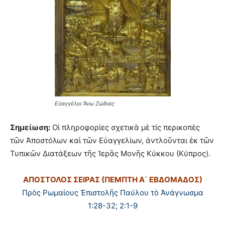
Εὐαγγέλιο Ἄνω Ζώδιας
Σημείωση:
Οἱ πληροφορίες σχετικὰ μὲ τίς περικοπὲς
τῶν Ἀποστόλων καὶ τῶν Εὐαγγελίων, ἀντλοῦνται ἐκ τῶν
Τυπικῶν Διατάξεων τῆς Ἱερᾶς Μονῆς Κύκκου (Κύπρος).
ΑΠΟΣΤΟΛΟΣ ΣΕΙΡΑΣ (ΠΕΜΠΤΗ Α΄ ΕΒΔΟΜΑΔΟΣ)
Πρὸς Ρωμαίους Ἐπιστολῆς Παύλου τὸ Ἀνάγνωσμα
1:28-32; 2:1-9