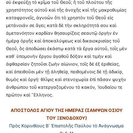
σὺ ἐκφεύξῃ τὸ κρῖμα τοῦ Θεοῦ; ἢ τοῦ πλούτου τῆς
χρηστότητος αὐτοῦ καὶ τῆς ἀνοχῆς καὶ τῆς μακροθυμίας
καταφρονεῖς, ἀγνοῶν ὅτι τὸ χρηστὸν τοῦ Θεοῦ εἰς
μετάνοιάν σε ἄγει; κατὰ δὲ τὴν σκληρότητά σου καὶ
ἀμετανόητον καρδίαν θησαυρίζεις σεαυτῷ ὀργὴν ἐν
ἡμέρᾳ ὀργῆς καὶ ἀποκαλύψεως καὶ δικαιοκρισίας τοῦ
Θεοῦ, ὃς ἀποδώσει ἑκάστῳ κατὰ τὰ ἔργα αὐτοῦ, τοῖς μὲν
καθ᾿ ὑπομονὴν ἔργου ἀγαθοῦ δόξαν καὶ τιμὴν καὶ
ἀφθαρσίαν ζητοῦσι ζωὴν αἰώνιον, τοῖς δὲ ἐξ ἐριθείας,
καὶ ἀπειθοῦσι μὲν τῇ ἀληθείᾳ, πειθομένοις δὲ τῇ ἀδικίᾳ,
θυμὸς καὶ ὀργή· θλῖψις καὶ στενοχωρία ἐπὶ πᾶσαν ψυχὴν
ἀνθρώπου τοῦ κατεργαζομένου τὸ κακόν, ᾿Ιουδαίου τε
πρῶτον καὶ ῞Ελληνος.
ΑΠΟΣΤΟΛΟΣ ΑΓΙΟΥ ΤΗΣ ΗΜΕΡΑΣ (ΣΑΜΨΩΝ ΟΣΙΟΥ
ΤΟΥ ΞΕΝΟΔΟΧΟΥ)
Πρὸς Κορινθίους Β΄ Ἐπιστολῆς Παύλου τὸ Ἀνάγνωσμα