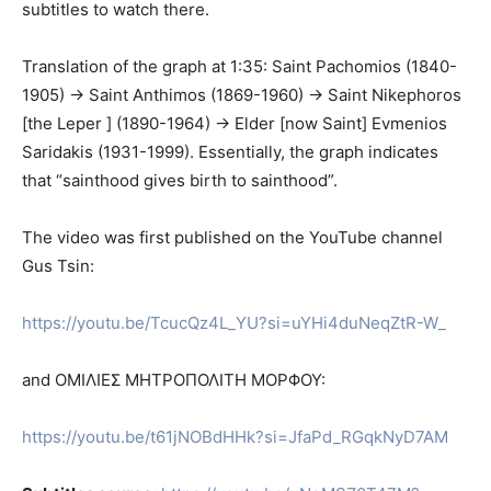
subtitles to watch there.
Translation of the graph at 1:35: Saint Pachomios (1840-
1905) → Saint Anthimos (1869-1960) → Saint Nikephoros
[the Leper ] (1890-1964) → Elder [now Saint] Evmenios
Saridakis (1931-1999). Essentially, the graph indicates
that “sainthood gives birth to sainthood”.
The video was first published on the YouTube channel
Gus Tsin:
https://youtu.be/TcucQz4L_YU?si=uYHi4duNeqZtR-W_
and ΟΜΙΛΙΕΣ ΜΗΤΡΟΠΟΛΙΤΗ ΜΟΡΦΟΥ:
https://youtu.be/t61jNOBdHHk?si=JfaPd_RGqkNyD7AM