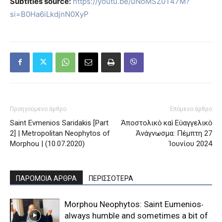
Subtitles source:
https://youtu.be/uNoMSZ0T47M?
si=B0Ha6iLkdjnN0XyP
Προηγούμενο άρθρο
Επόμενο άρθρο
Saint Evmenios Saridakis [Part
Ἀποστολικὸ καὶ Εὐαγγελικὸ
2] | Metropolitan Neophytos of
Ἀνάγνωσμα: Πέμπτη 27
Morphou | (10.07.2020)
Ἰουνίου 2024
ΠΑΡΟΜΟΙΑ ΑΡΘΡΑ
ΠΕΡΙΣΣΟΤΕΡΑ
Morphou Neophytos: Saint Eumenios‧
always humble and sometimes a bit of