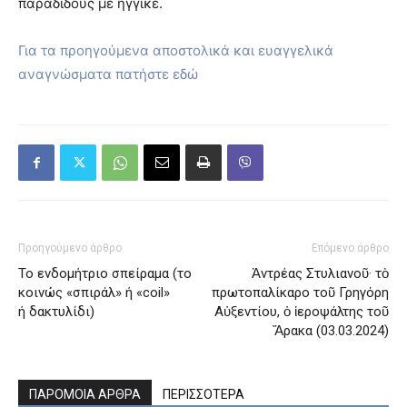
παραδιδούς με ἤγγικε.
Για τα προηγούμενα αποστολικά και ευαγγελικά
αναγνώσματα πατήστε εδώ
Προηγούμενο άρθρο
Επόμενο άρθρο
Το ενδομήτριο σπείραμα (το
Ἀντρέας Στυλιανοῦ· τὸ
κοινώς «σπιράλ» ή «coil»
πρωτοπαλίκαρο τοῦ Γρηγόρη
ή δακτυλίδι)
Αὐξεντίου, ὁ ἱεροψάλτης τοῦ
Ἄρακα (03.03.2024)
ΠΑΡΟΜΟΙΑ ΑΡΘΡΑ
ΠΕΡΙΣΣΟΤΕΡΑ