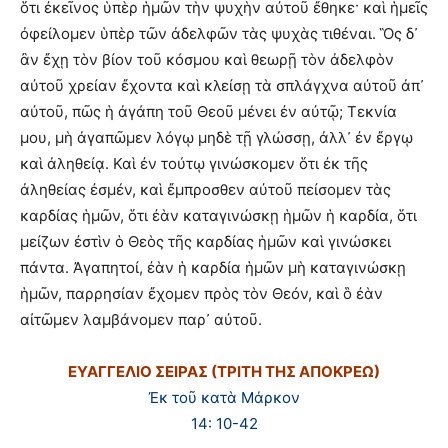
ὅτι ἐκεῖνος ὑπὲρ ἡμῶν τὴν ψυχὴν αὐτοῦ ἔθηκε· καὶ ἡμεῖς
ὀφείλομεν ὑπὲρ τῶν ἀδελφῶν τὰς ψυχὰς τιθέναι. Ὃς δ᾽
ἂν ἔχῃ τὸν βίον τοῦ κόσμου καὶ θεωρῇ τὸν ἀδελφὸν
αὐτοῦ χρείαν ἔχοντα καὶ κλείσῃ τὰ σπλάγχνα αὐτοῦ ἀπ᾽
αὐτοῦ, πῶς ἡ ἀγάπη τοῦ Θεοῦ μένει ἐν αὐτῷ; Τεκνία
μου, μὴ ἀγαπῶμεν λόγῳ μηδὲ τῇ γλώσσῃ, ἀλλ᾽ ἐν ἔργῳ
καὶ ἀληθείᾳ. Καὶ ἐν τούτῳ γινώσκομεν ὅτι ἐκ τῆς
ἀληθείας ἐσμέν, καὶ ἔμπροσθεν αὐτοῦ πείσομεν τὰς
καρδίας ἡμῶν, ὅτι ἐὰν καταγινώσκῃ ἡμῶν ἡ καρδία, ὅτι
μείζων ἐστὶν ὁ Θεὸς τῆς καρδίας ἡμῶν καὶ γινώσκει
πάντα. Ἀγαπητοί, ἐὰν ἡ καρδία ἡμῶν μὴ καταγινώσκῃ
ἡμῶν, παρρησίαν ἔχομεν πρὸς τὸν Θεόν, καὶ ὃ ἐὰν
αἰτῶμεν λαμβάνομεν παρ᾽ αὐτοῦ.
ΕΥΑΓΓΕΛΙΟ ΣΕΙΡΑΣ (ΤΡΙΤΗ ΤΗΣ ΑΠΟΚΡΕΩ)
Ἐκ τοῦ κατὰ Μάρκον
14: 10-42