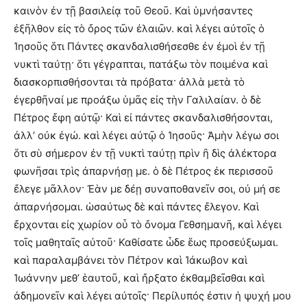
καινὸν ἐν τῇ βασιλείᾳ τοῦ Θεοῦ. Καὶ ὑμνήσαντες
ἐξῆλθον εἰς τὸ ὄρος τῶν ἐλαιῶν. καὶ λέγει αὐτοῖς ὁ
Ἰησοῦς ὅτι Πάντες σκανδαλισθήσεσθε ἐν ἐμοὶ ἐν τῇ
νυκτὶ ταύτῃ· ὅτι γέγραπται, πατάξω τὸν ποιμένα καὶ
διασκορπισθήσονται τὰ πρόβατα· ἀλλὰ μετὰ τὸ
ἐγερθῆναί με προάξω ὑμᾶς εἰς τὴν Γαλιλαίαν. ὁ δὲ
Πέτρος ἔφη αὐτῷ· Καὶ εἰ πάντες σκανδαλισθήσονται,
ἀλλ’ οὐκ ἐγώ. καὶ λέγει αὐτῷ ὁ Ἰησοῦς· Ἀμὴν λέγω σοι
ὅτι σὺ σήμερον ἐν τῇ νυκτὶ ταύτῃ πρὶν ἢ δὶς ἀλέκτορα
φωνῆσαι τρὶς ἀπαρνήσῃ με. ὁ δὲ Πέτρος ἐκ περισσοῦ
ἔλεγε μᾶλλον· Ἐὰν με δέῃ συναποθανεῖν σοι, οὐ μή σε
ἀπαρνήσομαι. ὡσαύτως δὲ καὶ πάντες ἔλεγον. Καὶ
ἔρχονται εἰς χωρίον οὗ τὸ ὄνομα Γεθσημανῆ, καὶ λέγει
τοῖς μαθηταῖς αὐτοῦ· Καθίσατε ὧδε ἕως προσεύξωμαι.
καὶ παραλαμβάνει τὸν Πέτρον καὶ Ἰάκωβον καὶ
Ἰωάννην μεθ’ ἑαυτοῦ, καὶ ἤρξατο ἐκθαμβεῖσθαι καὶ
ἀδημονεῖν καὶ λέγει αὐτοῖς· Περίλυπός ἐστιν ἡ ψυχή μου