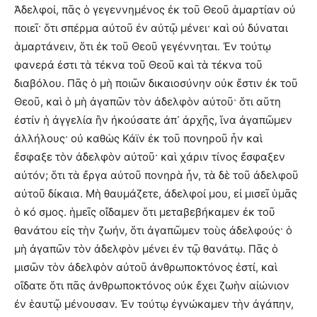
Ἀδελφοί, πᾶς ὁ γεγεννημένος ἐκ τοῦ Θεοῦ ἁμαρτίαν οὐ
ποιεῖ· ὅτι σπέρμα αὐτοῦ ἐν αὐτῷ μένει· καὶ οὐ δύναται
ἁμαρτάνειν, ὅτι ἐκ τοῦ Θεοῦ γεγέννηται. Ἐν τούτῳ
φανερά ἐστι τὰ τέκνα τοῦ Θεοῦ καὶ τὰ τέκνα τοῦ
διαβόλου. Πᾶς ὁ μὴ ποιῶν δικαιοσύνην οὐκ ἔστιν ἐκ τοῦ
Θεοῦ, καὶ ὁ μὴ ἀγαπῶν τὸν ἀδελφὸν αὐτοῦ· ὅτι αὕτη
ἐστίν ἡ ἀγγελία ἣν ἠκούσατε ἀπ᾽ ἀρχῆς, ἵνα ἀγαπῶμεν
ἀλλήλους· οὐ καθὼς Κάϊν ἐκ τοῦ πονηροῦ ἦν καὶ
ἔσφαξε τὸν ἀδελφὸν αὐτοῦ· καὶ χάριν τίνος ἔσφαξεν
αὐτόν; ὅτι τὰ ἔργα αὐτοῦ πονηρὰ ἦν, τὰ δὲ τοῦ ἀδελφοῦ
αὐτοῦ δίκαια. Μὴ θαυμάζετε, ἀδελφοί μου, εἰ μισεῖ ὑμᾶς
ὁ κό σμος. ἡμεῖς οἴδαμεν ὅτι μεταβεβήκαμεν ἐκ τοῦ
θανάτου εἰς τὴν ζωήν, ὅτι ἀγαπῶμεν τοὺς ἀδελφούς· ὁ
μὴ ἀγαπῶν τὸν ἀδελφὸν μένει ἐν τῷ θανάτῳ. Πᾶς ὁ
μισῶν τὸν ἀδελφὸν αὐτοῦ ἀνθρωποκτόνος ἐστί, καὶ
οἴδατε ὅτι πᾶς ἀνθρωποκτόνος οὐκ ἔχει ζωὴν αἰώνιον
ἐν ἑαυτῷ μένουσαν. Ἐν τούτῳ ἐγνώκαμεν τὴν ἀγάπην,