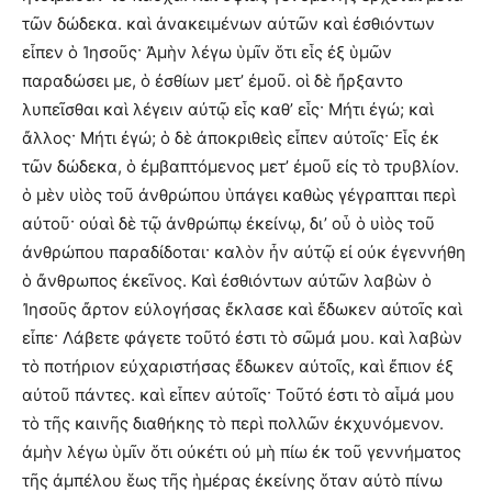
τῶν δώδεκα. καὶ ἀνακειμένων αὐτῶν καὶ ἐσθιόντων
εἶπεν ὁ Ἰησοῦς· Ἀμὴν λέγω ὑμῖν ὅτι εἷς ἐξ ὑμῶν
παραδώσει με, ὁ ἐσθίων μετ’ ἐμοῦ. οἱ δὲ ἤρξαντο
λυπεῖσθαι καὶ λέγειν αὐτῷ εἷς καθ’ εἷς· Μήτι ἐγώ; καὶ
ἄλλος· Μήτι ἐγώ; ὁ δὲ ἀποκριθεὶς εἶπεν αὐτοῖς· Εἷς ἐκ
τῶν δώδεκα, ὁ ἐμβαπτόμενος μετ’ ἐμοῦ εἰς τὸ τρυβλίον.
ὁ μὲν υἱὸς τοῦ ἀνθρώπου ὑπάγει καθὼς γέγραπται περὶ
αὐτοῦ· οὐαὶ δὲ τῷ ἀνθρώπῳ ἐκείνῳ, δι’ οὗ ὁ υἱὸς τοῦ
ἀνθρώπου παραδίδοται· καλὸν ἦν αὐτῷ εἰ οὐκ ἐγεννήθη
ὁ ἄνθρωπος ἐκεῖνος. Καὶ ἐσθιόντων αὐτῶν λαβὼν ὁ
Ἰησοῦς ἄρτον εὐλογήσας ἔκλασε καὶ ἔδωκεν αὐτοῖς καὶ
εἶπε· Λάβετε φάγετε τοῦτό ἐστι τὸ σῶμά μου. καὶ λαβὼν
τὸ ποτήριον εὐχαριστήσας ἔδωκεν αὐτοῖς, καὶ ἔπιον ἐξ
αὐτοῦ πάντες. καὶ εἶπεν αὐτοῖς· Τοῦτό ἐστι τὸ αἷμά μου
τὸ τῆς καινῆς διαθήκης τὸ περὶ πολλῶν ἐκχυνόμενον.
ἀμὴν λέγω ὑμῖν ὅτι οὐκέτι οὐ μὴ πίω ἐκ τοῦ γεννήματος
τῆς ἀμπέλου ἕως τῆς ἡμέρας ἐκείνης ὅταν αὐτὸ πίνω