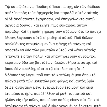
Τῷ καιρῷ ἐκείνῳ, Ἰούδας ὁ Ἰσκαριὼτης, εἷς τῶν δώδεκα,
ἀπῆλθε πρὸς τοὺς ἀρχιερεῖς ἵνα παραδῷ αὐτὸν αὐτοῖς.
οἱ δὲ ἀκούσαντες ἐχάρησαν, καὶ ἐπηγγείλαντο αὐτῷ
ἀργύρια δοῦναι· καὶ ἐζήτει πῶς εὐκαίρως αὐτὸν
παραδῷ. Καὶ τῇ πρώτῃ ἡμέρᾳ τῶν ἀζύμων, ὅτε τὸ πάσχα
ἔθυον, λέγουσιν αὐτῷ οἱ μαθηταὶ αὐτοῦ· Ποῦ θέλεις
ἀπελθόντες ἑτοιμάσωμεν ἵνα φάγῃς τὸ πάσχα; καὶ
ἀποστέλλει δύο τῶν μαθητῶν αὐτοῦ καὶ λέγει αὐτοῖς·
Ὑπάγετε εἰς τὴν πόλιν, καὶ ἀπαντήσει ὑμῖν ἄνθρωπος
κεράμιον ὕδατος βαστάζων· ἀκολουθήσατε αὐτῷ, καὶ
ὅπου ἐὰν εἰσέλθῃ, εἴπατε τῷ οἰκοδεσπότῃ ὅτι ὁ
διδάσκαλος λέγει· ποῦ ἐστι τὸ κατάλυμά μου ὅπου τὸ
πάσχα μετὰ τῶν μαθητῶν μου φάγω; καὶ αὐτὸς ὑμῖν
δείξει ἀνώγαιον μέγα ἐστρωμένον ἕτοιμον· καὶ ἐκεῖ
ἑτοιμάσατε ἡμῖν. καὶ ἐξῆλθον οἱ μαθηταὶ αὐτοῦ καὶ
ἦλθον εἰς τὴν πόλιν, καὶ εὗρον καθὼς εἶπεν αὐτοῖς, καὶ
ἡτοίμασαν τὸ πάσχα. Καὶ ὀψίας γενομένης ἔρχεται μετὰ