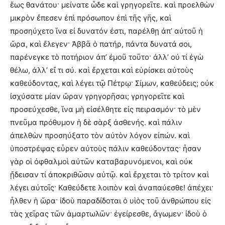
ἕως θανάτου· μείνατε ὧδε καὶ γρηγορεῖτε. καὶ προελθὼν
μικρὸν ἔπεσεν ἐπὶ πρόσωπον ἐπὶ τῆς γῆς, καὶ
προσηύχετο ἵνα εἰ δυνατόν ἐστι, παρέλθῃ ἀπ’ αὐτοῦ ἡ
ὥρα, καὶ ἔλεγεν· Ἀββᾶ ὁ πατήρ, πάντα δυνατά σοι,
παρένεγκε τὸ ποτήριον ἀπ’ ἐμοῦ τοῦτο· ἀλλ’ οὐ τί ἐγὼ
θέλω, ἀλλ’ εἴ τι σύ. καὶ ἔρχεται καὶ εὑρίσκει αὐτοὺς
καθεύδοντας, καὶ λέγει τῷ Πέτρῳ· Σίμων, καθεύδεις; οὐκ
ἰσχύσατε μίαν ὥραν γρηγορῆσαι; γρηγορεῖτε καὶ
προσεύχεσθε, ἵνα μὴ εἰσέλθητε εἰς πειρασμόν· τὸ μὲν
πνεῦμα πρόθυμον ἡ δὲ σὰρξ ἀσθενής. καὶ πάλιν
ἀπελθὼν προσηύξατο τὸν αὐτὸν λόγον εἰπών. καὶ
ὑποστρέψας εὗρεν αὐτοὺς πάλιν καθεύδοντας· ἦσαν
γὰρ οἱ ὀφθαλμοὶ αὐτῶν καταβαρυνόμενοι, καὶ οὐκ
ᾔδεισαν τί ἀποκριθῶσιν αὐτῷ. καὶ ἔρχεται τὸ τρίτον καὶ
λέγει αὐτοῖς· Καθεύδετε λοιπὸν καὶ ἀναπαύεσθε! ἀπέχει·
ἦλθεν ἡ ὥρα· ἰδοὺ παραδίδοται ὁ υἱὸς τοῦ ἀνθρώπου εἰς
τὰς χεῖρας τῶν ἁμαρτωλῶν· ἐγείρεσθε, ἄγωμεν· ἰδοὺ ὁ