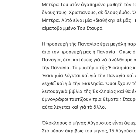
Μητέρα Του στὸν ἀγαπημένο μαθητὴ τὸν Ἰωά
ὅλους τους Χριστιανούς, σὲ ὅλους ἐμᾶς. Ὁ 
Μητέρα. Αὐτὸ εἶναι μία «διαθήκη» σὲ μᾶς 
αἱματοβαμμένο Του Σταυρό.
Η προσευχὴ τῆς Παναγίας ἔχει μεγάλη παρρ
ἀπὸ τὴν προσευχή μας ἡ Παναγία. Όπως ὁ 
Παναγία, ἔτσι καὶ ἐμεῖς γιὰ νὰ ἀνέλθουμ
τὴν Παναγία. Τὸ μυστήριο τῆς Ἐκκλησίας κρ
Ἐκκλησία λέγεται καὶ γιὰ τὴν Παναγία καὶ 
λεχθεῖ καὶ γιὰ τὴν Ἐκκλησία. Ὅσοι ἔχουν 
λειτουργικὰ βιβλία τῆς Ἐκκλησίας καὶ θὰ 
ὑμνογράφοι ταυτίζουν τρία θέματα : Σταυρὸ
αὐτὰ λέγεται καὶ γιὰ τὸ ἄλλο.
Ὁλόκληρος ὁ μήνας Αὔγουστος εἶναι ἀφιερ
Στὸ μέσον ἀκριβῶς τοῦ μηνὸς, 15 Αὐγούστ