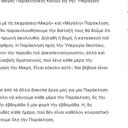
ὶ Μέγας Παρακλητικὸς Κανὼν εἰς τὴν Ὑπεραγίαν
ι μὲ τὶς ἐκφράσεις«Μικρὴ» καὶ «Μεγάλη» Παράκληση.
η. Ἂν παρακολουθήσουμε τὴν διάταξή τους θὰ δοῦμε ὅτι
ν πρωινὴ ἀκολουθία. Δηλαδὴ ἡ δομή, ἡ κατασκευὴ τοῦ
Ὄρθρος. Η Παράκληση πρὸς τὴν Ὑπεραγία Θεοτόκο,
μόνον τὴν περίοδο τοῦ Δεκαπενταύγουστου, ἀλλὰ καὶ
σεβεῖς Χριστιανούς, ποὺ λένε κάθε μέρα τὴν
ση τὴν Μικρή. Εἶναι εὔκολο αὐτὸ ; Καὶ βέβαια εἶναι
αὶ ἀπὸ τὰ ἄλλα ἄσκοπα ἔργα μας για μία Παράκληση
ὔκολο νὰ κάνουμε κάθε μέρα τὴν Παράκληση, ἂς τὴν
ὴν ἑβδομάδα ἢ μία φορὰ τὴν ἑβδομάδα. Η, ἂς
δὲς κάθε ἡμέρα, ποὺ δὲν εἶναι καθόλου κουραστικὸ
νουμε ὅλη τὴν Παράκληση.