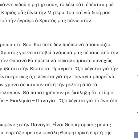
ννη «ἰδοὺ ἡ μήτηρ σου», τὸ λέει κὰτ΄ ἐπέκταση σὲ
Κύριός μᾶς δίνει τὴν Μητέρα Του καὶ γιὰ δική μας
, ποὺ τὴν ἔγραψε ὁ Χριστός μας πάνω στὸν
ησία στὸ Θεό. Καὶ ποτὲ δὲν πρέπει νὰ ἀπουσιάζει
Χριστὸς γιὰ νὰ κατεβεῖ ἀνάμεσά μας πέρασε ἀπὸ τὴν
ε στὸν Οὐρανὸ θὰ πρέπει νὰ ἐπικαλούμαστε συνεχῶς
ύβεται στὴν Θεοτόκο. Πράγματι! Ὅ,τι λέγεται γιὰ τὴν
ἀντιστρόφως ὅ,τι λέγεται γιὰ τὴν Παναγία μπορεῖ νὰ
τὸν χρόνο ἂς κάνουν αὐτὴ τὴν μελέτη ἀπὸ τὰ
ἐκπλαγοῦν. Θὰ παρατηρήσουν μὲ ἔκπληξη ὅτι οἱ ἱεροὶ
ς – Ἐκκλησία – Παναγία . Ὅ,τι λέγεται γιὰ τὸ ἕνα ἀπὸ
ωμένος στὴν Παναγία. Εἶναι Θεομητορικὸς μήνας .
ου, ἑορτάζουμε τὴν μεγάλη Θεομητορικὴ ἑορτὴ τῆς