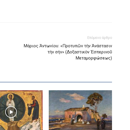
Επόμενο άρθρο
Μάριος Ἀντωνίου: «Προτυπῶν τὴν Ἀνάστασιν
τὴν σήν» (Δοξαστικὸν Ἑσπερινοῦ
Μεταμορφώσεως)