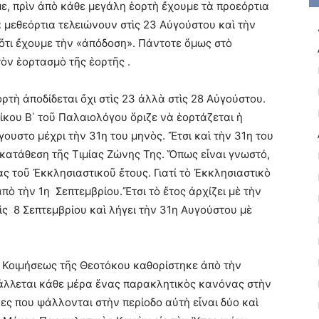
, πρὶν ἀπὸ κάθε μεγάλη ἑορτὴ ἔχουμε τὰ προεόρτια
ὰ μεθεόρτια τελειώνουν στὶς 23 Αὐγούστου καὶ τὴν
 ὅτι ἔχουμε τὴν «ἀπόδοση». Πάντοτε ὅμως στὸ
ὸν ἑορτασμὸ τῆς ἑορτῆς .
ρτὴ ἀποδίδεται ὄχι στὶς 23 ἀλλὰ στὶς 28 Αὐγούστου.
κου Β΄ τοῦ Παλαιολόγου ὅριζε νὰ ἑορτάζεται ἡ
υστο μέχρι τὴν 31η του μηνὸς. Ἔτσι καὶ τὴν 31η του
κατάθεση τῆς Τιμίας Ζώνης Της. Ὅπως εἶναι γνωστό,
ας τοῦ Ἐκκλησιαστικοῦ ἔτους. Γιατί τὸ Ἐκκλησιαστικὸ
πὸ τὴν 1η Σεπτεμβρίου.Ἔτσι τὸ ἔτος ἀρχίζει μὲ τὴν
ς 8 Σεπτεμβρίου καὶ λήγει τὴν 31η Αυγούστου μὲ
ς Κοιμήσεως τῆς Θεοτόκου καθορίστηκε ἀπὸ τὴν
 ψάλλεται κάθε μέρα ἕνας παρακλητικὸς κανόνας στὴν
ς που ψάλλονται στὴν περίοδο αὐτὴ εἶναι δύο καὶ