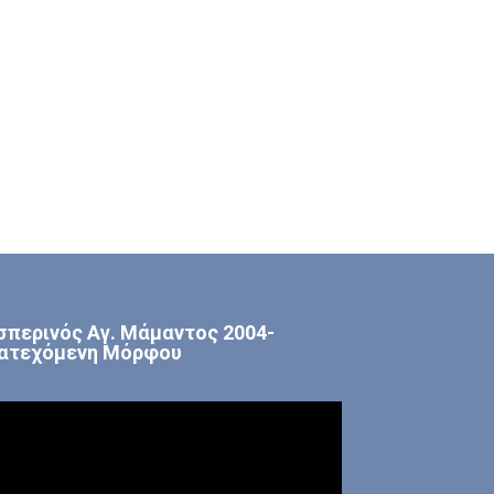
σπερινός Αγ. Μάμαντος 2004-
ατεχόμενη Μόρφου