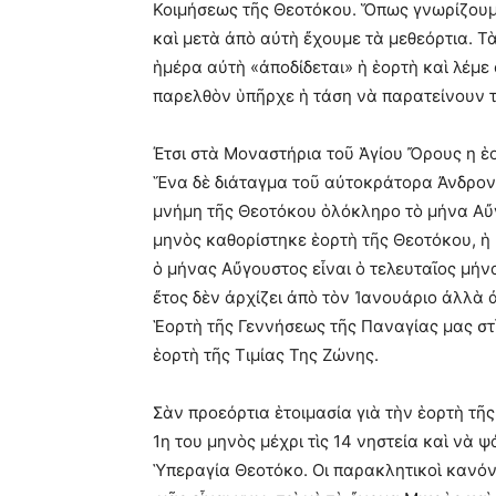
Κοιμήσεως τῆς Θεοτόκου. Ὅπως γνωρίζουμε
καὶ μετὰ ἀπὸ αὐτὴ ἔχουμε τὰ μεθεόρτια. Τ
ἡμέρα αὐτὴ «ἀποδίδεται» ἡ ἑορτὴ καὶ λέμε
παρελθὸν ὑπῆρχε ἡ τάση νὰ παρατείνουν τ
Έτσι στὰ Μοναστήρια τοῦ Ἁγίου Ὄρους η ἑο
Ἕνα δὲ διάταγμα τοῦ αὐτοκράτορα Ἀνδρονί
μνήμη τῆς Θεοτόκου ὁλόκληρο τὸ μήνα Αὔγο
μηνὸς καθορίστηκε ἑορτὴ τῆς Θεοτόκου, ἡ 
ὁ μήνας Αὔγουστος εἶναι ὁ τελευταῖος μήν
ἔτος δὲν ἀρχίζει ἀπὸ τὸν Ἰανουάριο ἀλλὰ ἀ
Ἑορτὴ τῆς Γεννήσεως τῆς Παναγίας μας στὶ
ἑορτὴ τῆς Τιμίας Της Ζώνης.
Σὰν προεόρτια ἑτοιμασία γιὰ τὴν ἑορτὴ τῆ
1η του μηνὸς μέχρι τὶς 14 νηστεία καὶ νὰ
Ὑπεραγία Θεοτόκο. Οι παρακλητικοὶ κανόνε