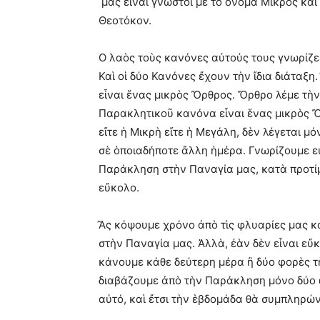
μᾶς εἶναι γνωστοὶ μὲ τὸ ὄνομα Μικρὸς κα
Θεοτόκον.
Ο λαὸς τοὺς κανόνες αὐτούς τους γνωρίζε
Καὶ οἱ δύο Κανόνες ἔχουν τὴν ἴδια διάταξ
εἶναι ἕνας μικρὸς Ὄρθρος. Ὄρθρο λέμε τὴ
Παρακλητικοῦ κανόνα εἶναι ἕνας μικρὸς 
εἴτε ἡ Μικρὴ εἴτε ἡ Μεγάλη, δὲν λέγεται 
σὲ ὁποιαδήποτε ἄλλη ἡμέρα. Γνωρίζουμε εὐ
Παράκληση στὴν Παναγία μας, κατὰ προτίμη
εὔκολο.
Ἂς κόψουμε χρόνο ἀπὸ τὶς φλυαρίες μας κ
στὴν Παναγία μας. Ἀλλὰ, ἐὰν δὲν εἶναι ε
κάνουμε κάθε δεύτερη μέρα ἢ δύο φορὲς τ
διαβάζουμε ἀπὸ τὴν Παράκληση μόνο δύο ὠ
αὐτό, καὶ ἔτσι τὴν ἑβδομάδα θὰ συμπληρώ