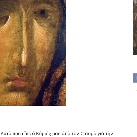
Αὐτὸ ποὺ εἶπε ὁ Κύριός μας ἀπὸ τὸν Σταυρὸ γιὰ τὴν