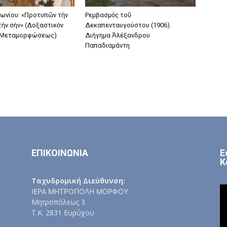
ωνίου: «Προτυπῶν τὴν
Ρεμβασμὸς τοῦ
τὴν σήν» (Δοξαστικὸν
Δεκαπενταυγούστου (1906).
 Μεταμορφώσεως)
Διήγημα Ἀλέξανδρου
Παπαδιαμάντη
ΕΠΙΚΟΙΝΩΝΙΑ
Ε
Κ
Ταχυδρομική Διεύθυνση:
ΙΕΡΑ ΜΗΤΡΟΠΟΛΗ ΜΟΡΦΟΥ
Μητροπόλεως 3
Τ.Κ. 2831 Ευρύχου