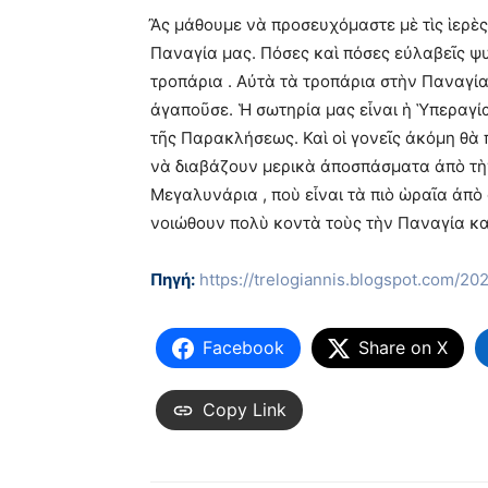
Ἂς μάθουμε νὰ προσευχόμαστε μὲ τὶς ἱερὲ
Παναγία μας. Πόσες καὶ πόσες εὐλαβεῖς ψυ
τροπάρια . Αὐτὰ τὰ τροπάρια στὴν Παναγία
ἀγαποῦσε. Ἡ σωτηρία μας εἶναι ἡ Ὑπεραγί
τῆς Παρακλήσεως. Καὶ οἱ γονεῖς ἀκόμη θὰ 
νὰ διαβάζουν μερικὰ ἀποσπάσματα ἀπὸ τὴ
Μεγαλυνάρια , ποὺ εἶναι τὰ πιὸ ὡραῖα ἀπὸ
νοιώθουν πολὺ κοντὰ τοὺς τὴν Παναγία κα
Πηγή:
https://trelogiannis.blogspot.com/2
Facebook
Share on X
Copy Link