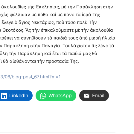
ς ἀκολουθίες τῆς Ἐκκλησίας, μὲ τὴν Παράκληση στὴν
χὲς ψέλλισαν μὲ πόθο καὶ μὲ πόνο τὰ ἱερά Της
 ἔλεγε ὁ ἅγιος Νεκτάριος, ποὺ τόσο πολὺ Τὴν
α Θεοτόκος. Ἂς τὴν ἐπικαλούμαστε μὲ τὴν ἀκολουθία
πρέπει νὰ συνηθίσουν τὰ παιδιά τους ἀπὸ μικρὴ ἡλικία
ν Παράκληση στὴν Παναγία. Τουλάχιστον ἂς λένε τὰ
 ὅλη τὴν Παράκληση καὶ ἔτσι τὰ παιδιά μας θὰ
ὶ θὰ αἰσθάνονται τὴν προστασία Της.
023/08/blog-post_67.html?m=1
LinkedIn
WhatsApp
Email