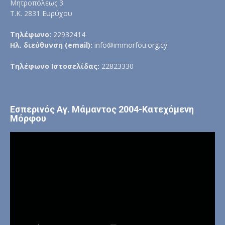
Μητροπόλεως 3
Τ.Κ. 2831 Ευρύχου
Τηλέφωνο:
22932414
Ηλ. διεύθυνση (email):
info@immorfou.org.cy
Τηλέφωνο Ιστοσελίδας:
22823330
Εσπερινός Αγ. Μάμαντος 2004-Κατεχόμενη
Μόρφου