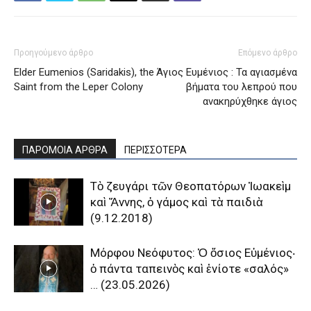
Προηγούμενο άρθρο
Επόμενο άρθρο
Elder Eumenios (Saridakis), the
Άγιος Ευμένιος : Τα αγιασμένα
Saint from the Leper Colony
βήματα του λεπρού που
ανακηρύχθηκε άγιος
ΠΑΡΟΜΟΙΑ ΑΡΘΡΑ
ΠΕΡΙΣΣΟΤΕΡΑ
Τὸ ζευγάρι τῶν Θεοπατόρων Ἰωακεὶμ
καὶ Ἄννης, ὁ γάμος καὶ τὰ παιδιὰ
(9.12.2018)
Μόρφου Νεόφυτος: Ὁ ὅσιος Εὐμένιος‧
ὁ πάντα ταπεινὸς καὶ ἐνίοτε «σαλός»
… (23.05.2026)