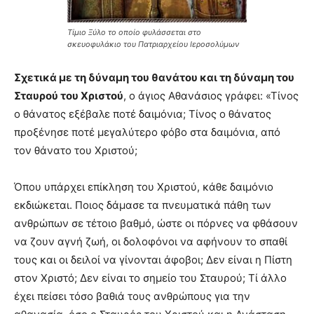
Τίμιο Ξύλο το οποίο φυλάσσεται στο
σκευοφυλάκιο του Πατριαρχείου Ιεροσολύμων
Σ
χετικά με τη δύναμη του θανάτου και τη δύναμη του
Σταυρού του Χριστού
, ο άγιος Αθανάσιος γράφει: «Τίνος
ο θάνατος εξέβαλε ποτέ δαιμόνια; Τίνος ο θάνατος
προξένησε ποτέ μεγαλύτερο φόβο στα δαιμόνια, από
τον θάνατο του Χριστού;
Όπου υπάρχει επίκληση του Χριστού, κάθε δαιμόνιο
εκδιώκεται. Ποιος δάμασε τα πνευματικά πάθη των
ανθρώπων σε τέτοιο βαθμό, ώστε οι πόρνες να φθάσουν
να ζουν αγνή ζωή, οι δολοφόνοι να αφήνουν το σπαθί
τους και οι δειλοί να γίνονται άφοβοι; Δεν είναι η Πίστη
στον Χριστό; Δεν είναι το σημείο του Σταυρού; Τί άλλο
έχει πείσει τόσο βαθιά τους ανθρώπους για την