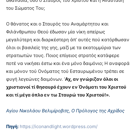
αθανασία, όσο ο Σταυρός του Χριστού και η Ανάσταση
του Σώματος Του;
Ο θάνατος και ο Σταυρός του Αναμάρτητου και
Φιλάνθρωπου Θεού έδωσαν μία νίκη απείρως
μεγαλύτερη και διαρκέστερη άπ’ αυτές πού κατόρθωσαν
όλοι οι βασιλείς της γης, μαζί με τα εκατομμύρια των
στρατιωτών τους. Ποιος επίγειος στρατός κατάφερε
ποτέ να νικήσει έστω και ένα μόνο δαιμόνιο; Η αναφορά
και μόνον τού Ονόματος τού Εσταυρωμένου τρέπει σε
φυγή λεγεώνες δαιμόνων. ’
Αχ, αν γνώριζαν όλοι οι
χριστιανοί τί θησαυρό έχουν εν Όνόματι του Χριστού
και τί μέγα όπλο εν τω Σταυρώ του Χριστού!».
Αγίου Νικολάου Βελιμίροβιτς, Ο Πρόλογος της Αχρίδος
Πηγή:
https://iconandlight.wordpress.com/