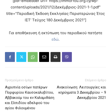
[pdf-embedder url=”https://immorfou.org.cy/wp-
content/uploads/2021/12/Δεκέμβριος-2021-1-1.pdf”
title=”Περιοδική Έκδοση Εκκλησίας Περιστερώνας Έτος
ΙΣΤ‘ Τεύχος 180 Δεκέμβριος 2021″]
Για αποθήκευση ή εκτύπωση του περιοδικού πατήστε
εδώ
.
Προηγούμενο άρθρο
Επόμενο άρθρο
Αγρυπνία οσίων πατέρων
Ανακοίνωση: Λειτουργίες και
Πορφυρίου Καυσοκαλυβίτου,
κηρύγματα 3 Δεκεμβρίου – 9
Αββακούμ του εν Καλαμιθάση
Δεκεμβρίου 2021
και Ελπιδίου αδελφού του
αγίου Φιλουμένου