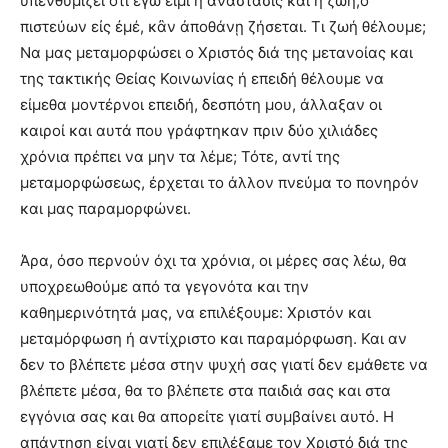
υπενθυμίζει ότι ἐγὼ εἰμι ἡ ἀνάστασις καὶ ἡ ζωή,ο
πιστεύων εἰς ἐμέ, κἂν ἀποθάνῃ ζήσεται. Τι ζωή θέλουμε;
Να μας μεταμορφώσει ο Χριστός διά της μετανοίας και
της τακτικής Θείας Κοινωνίας ή επειδή θέλουμε να
είμεθα μοντέρνοι επειδή, δεσπότη μου, άλλαξαν οι
καιροί και αυτά που γράφτηκαν πριν δύο χιλιάδες
χρόνια πρέπει να μην τα λέμε; Τότε, αντί της
μεταμορφώσεως, έρχεται το άλλον πνεύμα το πονηρόν
και μας παραμορφώνει.
Άρα, όσο περνούν όχι τα χρόνια, οι μέρες σας λέω, θα
υποχρεωθούμε από τα γεγονότα και την
καθημερινότητά μας, να επιλέξουμε: Χριστόν και
μεταμόρφωση ή αντίχριστο και παραμόρφωση. Και αν
δεν το βλέπετε μέσα στην ψυχή σας γιατί δεν εμάθετε να
βλέπετε μέσα, θα το βλέπετε στα παιδιά σας και στα
εγγόνια σας και θα απορείτε γιατί συμβαίνει αυτό. Η
απάντηση είναι γιατί δεν επιλέξαμε τον Χριστό διά της