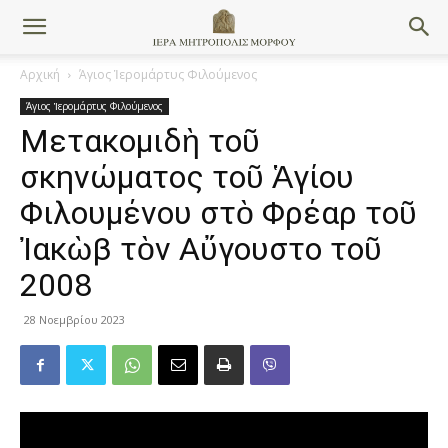
Αρχική
Άγιος Ἱερομάρτυς Φιλούμενος
Άγιος Ἱερομάρτυς Φιλούμενος
Μετακομιδὴ τοῦ
σκηνώματος τοῦ Ἁγίου
Φιλουμένου στὸ Φρέαρ τοῦ
Ἰακὼβ τὸν Αὔγουστο τοῦ
2008
28 Νοεμβρίου 2023