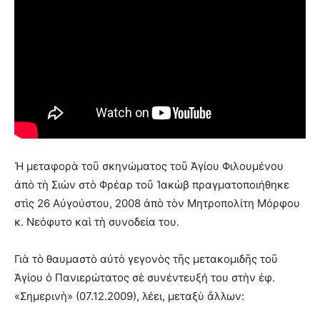
Ἡ μεταφορὰ τοῦ σκηνώματος τοῦ Ἁγίου Φιλουμένου
ἀπὸ τὴ Σιὼν στὸ Φρέαρ τοῦ Ἰακὼβ πραγματοποιήθηκε
στὶς 26 Αὐγούστου, 2008 ἀπὸ τὸν Μητροπολίτη Μόρφου
κ. Νεόφυτο καὶ τὴ συνοδεία του.
Γιὰ τὸ θαυμαστὸ αὐτὸ γεγονὸς τῆς μετακομιδῆς τοῦ
Ἁγίου ὁ Πανιερώτατος σὲ συνέντευξή του στὴν ἐφ.
«Σημερινὴ» (07.12.2009), λέει, μεταξὺ ἄλλων: