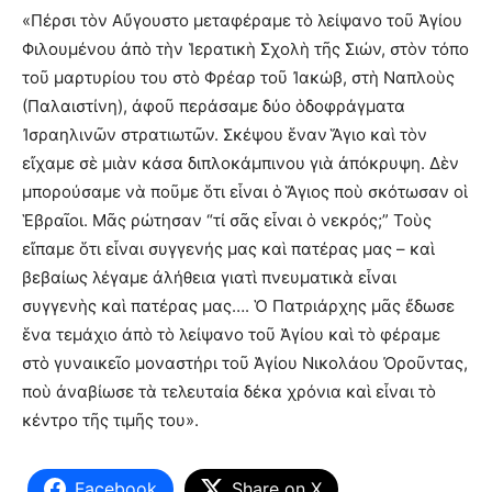
«Πέρσι τὸν Αὔγουστο μεταφέραμε τὸ λείψανο τοῦ Ἁγίου
Φιλουμένου ἀπὸ τὴν Ἱερατικὴ Σχολὴ τῆς Σιών, στὸν τόπο
τοῦ μαρτυρίου του στὸ Φρέαρ τοῦ Ἰακώβ, στὴ Ναπλοὺς
(Παλαιστίνη), ἀφοῦ περάσαμε δύο ὁδοφράγματα
Ἰσραηλινῶν στρατιωτῶν. Σκέψου ἕναν Ἅγιο καὶ τὸν
εἴχαμε σὲ μιὰν κάσα διπλοκάμπινου γιὰ ἀπόκρυψη. Δὲν
μπορούσαμε νὰ ποῦμε ὅτι εἶναι ὁ Ἅγιος ποὺ σκότωσαν οἱ
Ἑβραῖοι. Μᾶς ρώτησαν “τί σᾶς εἶναι ὁ νεκρός;” Τοὺς
εἴπαμε ὅτι εἶναι συγγενής μας καὶ πατέρας μας – καὶ
βεβαίως λέγαμε ἀλήθεια γιατὶ πνευματικὰ εἶναι
συγγενὴς καὶ πατέρας μας…. Ὁ Πατριάρχης μᾶς ἔδωσε
ἕνα τεμάχιο ἀπὸ τὸ λείψανο τοῦ Ἁγίου καὶ τὸ φέραμε
στὸ γυναικεῖο μοναστήρι τοῦ Ἁγίου Νικολάου Ὀροῦντας,
ποὺ ἀναβίωσε τὰ τελευταία δέκα χρόνια καὶ εἶναι τὸ
κέντρο τῆς τιμῆς του».
Facebook
Share on X