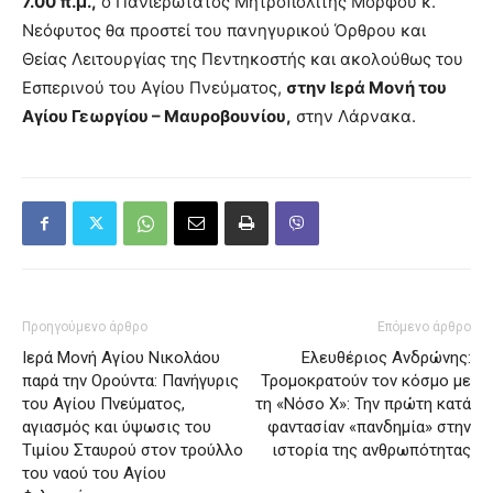
7.00 π.μ.,
ο Πανιερώτατος Μητροπολίτης Μόρφου κ.
Νεόφυτος θα προστεί του πανηγυρικού Όρθρου και
Θείας Λειτουργίας της Πεντηκοστής και ακολούθως του
Εσπερινού του Αγίου Πνεύματος,
στην Ιερά Μονή του
Αγίου Γεωργίου – Μαυροβουνίου,
στην Λάρνακα.
Προηγούμενο άρθρο
Επόμενο άρθρο
Ιερά Μονή Αγίου Νικολάου
Ελευθέριος Ανδρώνης:
παρά την Ορούντα: Πανήγυρις
Τρομοκρατούν τον κόσμο με
του Αγίου Πνεύματος,
τη «Νόσο Χ»: Την πρώτη κατά
αγιασμός και ύψωσις του
φαντασίαν «πανδημία» στην
Τιμίου Σταυρού στον τρούλλο
ιστορία της ανθρωπότητας
του ναού του Αγίου