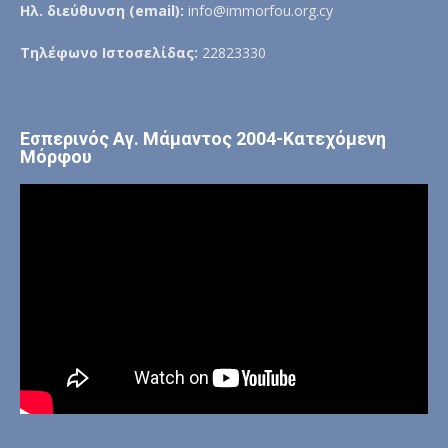
Ηλ. διεύθυνση (email):
info@immorfou.org.cy
Τηλέφωνο Ιστοσελίδας:
22823330
Εσπερινός Αγ. Μάμαντος 2004-Κατεχόμενη
Μόρφου