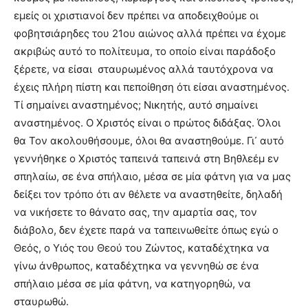
εμείς οι χριστιανοί δεν πρέπει να αποδειχθούμε οι
φοβητσιάρηδες του 21ου αιώνος αλλά πρέπει να έχομε
ακριβώς αυτό το πολίτευμα, το οποίο είναι παράδοξο
ξέρετε, να είσαι
σταυρωμένος αλλά ταυτόχρονα να
έχεις πλήρη πίστη και πεποίθηση ότι είσαι αναστημένος.
Τί σημαίνει αναστημένος; Νικητής, αυτό σημαίνει
αναστημένος. Ο Χριστός είναι ο πρώτος διδάξας. Όλοι
θα Τον ακολουθήσουμε, όλοι θα αναστηθούμε. Γι᾿ αυτό
γεννήθηκε ο Χριστός ταπεινά ταπεινά στη Βηθλεέμ εν
σπηλαίω, σε ένα σπήλαιο, μέσα σε μία φάτνη για να μας
δείξει τον τρόπο ότι αν θέλετε να αναστηθείτε, δηλαδή
να νικήσετε το θάνατο σας, την αμαρτία σας, τον
διάβολο, δεν έχετε παρά να ταπεινωθείτε όπως εγώ ο
Θεός, ο Υιός του Θεού του Ζώντος, καταδέχτηκα να
γίνω άνθρωπος, καταδέχτηκα να γεννηθώ σε ένα
σπήλαιο μέσα σε μία φάτνη, να κατηγορηθώ, να
σταυρωθώ.