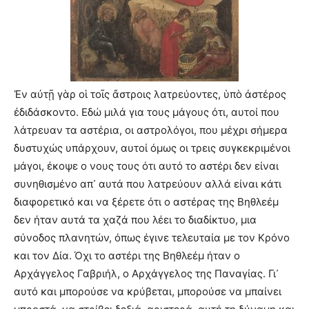
Ἐν αὐτῇ γὰρ οἱ τοῖς ἄστροις λατρεύοντες, ὑπὸ ἀστέρος
ἐδιδάσκοντο. Εδώ μιλά για τους μάγους ότι, αυτοί που
λάτρευαν τα αστέρια, οι αστρολόγοι, που μέχρι σήμερα
δυστυχώς υπάρχουν, αυτοί όμως οι τρεις συγκεκριμένοι
μάγοι, έκοψε ο νους τους ότι αυτό το αστέρι δεν είναι
συνηθισμένο απ᾿ αυτά που λατρεύουν αλλά είναι κάτι
διαφορετικό και να ξέρετε ότι ο αστέρας της Βηθλεέμ
δεν ήταν αυτά τα χαζά που λέει το διαδίκτυο, μια
σύνοδος πλανητών, όπως έγινε τελευταία με τον Κρόνο
και τον Δία. Όχι το αστέρι της Βηθλεέμ ήταν ο
Αρχάγγελος Γαβριήλ, ο Αρχάγγελος της Παναγίας. Γι᾿
αυτό και μπορούσε να κρύβεται, μπορούσε να μπαίνει