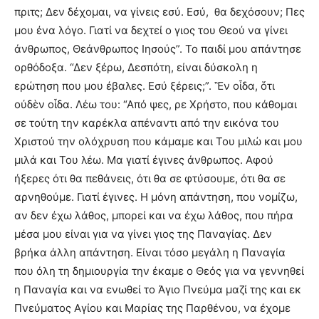
πριτς; Δεν δέχομαι, να γίνεις εσύ. Εσύ,
θα δεχόσουν; Πες
μου ένα λόγο. Γιατί να δεχτεί ο γιος του Θεού να γίνει
άνθρωπος, Θεάνθρωπος Ιησούς”. Το παιδί μου απάντησε
ορθόδοξα. “Δεν ξέρω, Δεσπότη, είναι δύσκολη η
ερώτηση που μου έβαλες. Εσύ ξέρεις;”. Ἓν οἶδα, ὅτι
οὐδὲν οἶδα. Λέω του: “Από ψες, ρε Χρήστο, που κάθομαι
σε τούτη την καρέκλα απέναντι από την εικόνα του
Χριστού την ολόχρυση που κάμαμε και Του μιλώ και μου
μιλά και Του λέω. Μα γιατί έγινες άνθρωπος. Αφού
ήξερες ότι θα πεθάνεις, ότι θα σε φτύσουμε, ότι θα σε
αρνηθούμε. Γιατί έγινες. Η μόνη απάντηση, που νομίζω,
αν δεν έχω λάθος, μπορεί και να έχω λάθος, που πήρα
μέσα μου είναι για να γίνει γιος της Παναγίας. Δεν
βρήκα άλλη απάντηση. Είναι τόσο μεγάλη η Παναγία
που όλη τη δημιουργία την έκαμε ο Θεός για να γεννηθεί
η Παναγία και να ενωθεί το Άγιο Πνεύμα μαζί της και εκ
Πνεύματος Αγίου και Μαρίας της Παρθένου, να έχομε