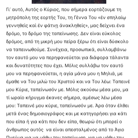
Γι᾿ αυτό, Αυτός ο Κύριος, που σήμερα εορτάζουμε τη
μητρόπολη της εορτής Του, τη Γέννα Του «ἐν σπηλαίῳ
γεννηθεὶς καὶ ἐν φάτνῃ ἀνακληθείς», μας δείχνει ένα
δρόμο, το δρόμο της ταπείνωσης. Δεν είναι εύκολος
δρόμος, από τη μικρή μου πείρα ξέρω ότι είναι δύσκολο
να ταπεινωθούμε. Συνέχεια, προσωπικά, συλλαμβάνω
τον εαυτό μου να περηφανεύεται για διάφορα τάλαντα
και δυνατότητες που έχει. Μόλις συλλάβω τον εαυτό
μου να περηφανεύεται, η αγία μάνα μου η Μηλιά, με
έμαθε να Του μιλώ του Χριστού και να Του λέω: Ταπεινέ
μου Κύριε, ταπείνωσόν με. Μόλις ακούσω μέσα μου, μα
τί ωραίο κήρυγμα έκανες σήμερα, αμέσως λέω μέσα
μου: Ταπεινέ μου κύριε, ταπείνωσόν με. Άρα όταν έλθει
μετά ένας δημοσιογράφος και με κατηγορήσει για κάτι
που είπα ή για κάτι που δεν είπα, θεωρώ ότι μπορεί ο
άνθρωπος αυτός
να είναι απεσταλμένος από το Άγιο
Πνεύμα για να μάθω την ταπείνωση, για να μάθω την