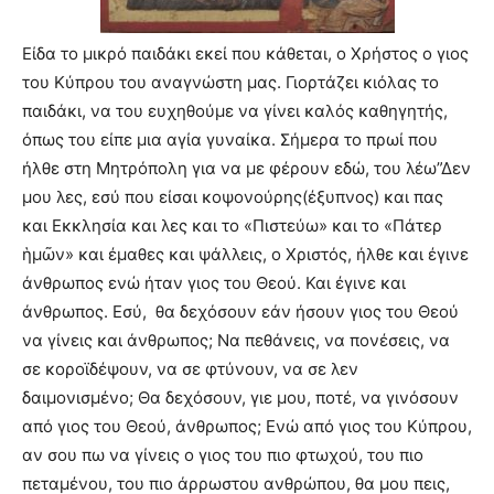
Είδα το μικρό παιδάκι εκεί που κάθεται, ο Χρήστος ο γιος
του Κύπρου του αναγνώστη μας. Γιορτάζει κιόλας το
παιδάκι, να του ευχηθούμε να γίνει καλός καθηγητής,
όπως του είπε μια αγία γυναίκα. Σήμερα το πρωί που
ήλθε στη Μητρόπολη για να με φέρουν εδώ, του λέω”Δεν
μου λες, εσύ που είσαι κοψονούρης(έξυπνος) και πας
και Εκκλησία και λες και το «Πιστεύω» και το «Πάτερ
ἡμῶν» και έμαθες και ψάλλεις, ο Χριστός, ήλθε και έγινε
άνθρωπος ενώ ήταν γιος του Θεού. Και έγινε και
άνθρωπος. Εσύ,
θα δεχόσουν εάν ήσουν γιος του Θεού
να γίνεις και άνθρωπος; Να πεθάνεις, να πονέσεις, να
σε κοροϊδέψουν, να σε φτύνουν, να σε λεν
δαιμονισμένο; Θα δεχόσουν, γιε μου, ποτέ, να γινόσουν
από γιος του Θεού, άνθρωπος; Ενώ από γιος του Κύπρου,
αν σου πω να γίνεις ο γιος του πιο φτωχού, του πιο
πεταμένου, του πιο άρρωστου ανθρώπου, θα μου πεις,