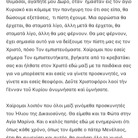
Θυμάσαι, αγαπητέ μου Δώρο, όταν
ήμασταν εις τον άγιο
Κυριακό και κάμαμε την πανήγυρη του ότι σας είπα, θα
δώσουμε εξετάσεις,
τι πίστη έχουμε. Μια αρρώστια θα
έρχεται, θα σταματά λίγο, άλλη μετά θα έρχεται, θα
σταματά λίγο, άλλη θα μας φέρνουν. Θα μας φέρνουν,
έχει σημασία αυτό για να δείξουμε την πίστη μας εις τον
Χριστό, πόσο Τον εμπιστευόμαστε. Χαίρομαι που εσείς
σήμερα Τον εμπιστευτήκατε, βγήκατε από το κρεβατάκι
σας και ήλθατε στον Χριστό εδώ μαζί με τα παιδάκια σας
για να μπορέσετε και εσείς να γίνετε προσκυνητές, να
γίνετε και εσείς θεοφόροι. Δεῦτε Χριστοφόροι λαοί τὴν
Γένναν τοῦ Κυρίου ἀνυμνήσατε καὶ ὑμνήσατε.
Χαίρομαι λοιπόν που όλοι μαζί γινόμεθα προσκυνητές
του Ήλιου της Δικαιοσύνης. Θα είμεθα και τα Φώτα στην
Αγία Μαρίνα. Και ο καλός παπάς εδώ με ενημερώνει ότι
όπως κάθε χρόνο, όπως τον έμαθε ο πάτερ Μενέλαος,
έτσι θα συνεχίσει και αυτός, θα αγιάσει όλο το χωριό