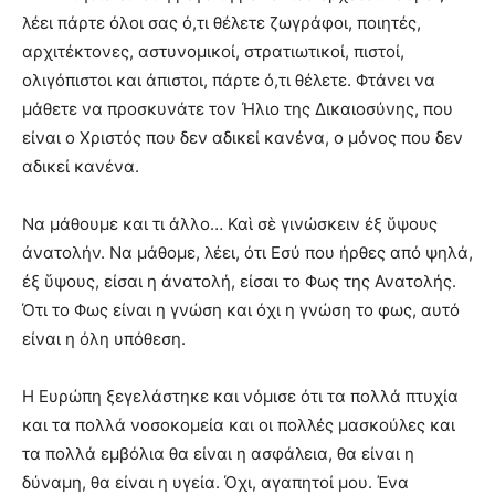
λέει πάρτε όλοι σας ό,τι θέλετε ζωγράφοι, ποιητές,
αρχιτέκτονες, αστυνομικοί, στρατιωτικοί, πιστοί,
ολιγόπιστοι και άπιστοι, πάρτε ό,τι θέλετε. Φτάνει να
μάθετε να προσκυνάτε τον Ήλιο της Δικαιοσύνης, που
είναι ο Χριστός που δεν αδικεί κανένα, ο μόνος που δεν
αδικεί κανένα.
Να μάθουμε και τι άλλο… Καὶ σὲ γινώσκειν ἐξ ὕψους
ἀνατολήν. Να μάθομε, λέει, ότι Εσύ που ήρθες από ψηλά,
ἐξ ὕψους, είσαι η ἀνατολή, είσαι το Φως της Ανατολής.
Ότι το Φως είναι η γνώση και όχι η γνώση το φως, αυτό
είναι η όλη υπόθεση.
Η Ευρώπη ξεγελάστηκε και νόμισε ότι τα πολλά πτυχία
και τα πολλά νοσοκομεία και οι πολλές μασκούλες και
τα πολλά εμβόλια θα είναι η ασφάλεια, θα είναι η
δύναμη, θα είναι η υγεία. Όχι, αγαπητοί μου. Ένα