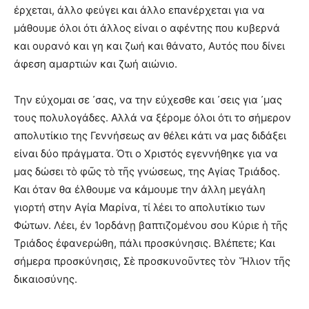
έρχεται, άλλο φεύγει και άλλο επανέρχεται για να
μάθουμε όλοι ότι άλλος είναι ο αφέντης που κυβερνά
και ουρανό και γη και ζωή και θάνατο, Αυτός που δίνει
άφεση αμαρτιών και ζωή αιώνιο.
Την εύχομαι σε ᾿σας, να την εύχεσθε και ᾿σεις για ᾿μας
τους πολυλογάδες. Αλλά να ξέρομε όλοι ότι το σήμερον
απολυτίκιο της Γεννήσεως αν θέλει κάτι να μας διδάξει
είναι δύο πράγματα. Ότι ο Χριστός εγεννήθηκε για να
μας δώσει τὸ φῶς τὸ τῆς γνώσεως, της Αγίας Τριάδος.
Και όταν θα έλθουμε να κάμουμε την άλλη μεγάλη
γιορτή στην Αγία Μαρίνα, τί λέει το απολυτίκιο των
Φώτων. Λέει, ἐν Ἰορδάνῃ βαπτιζομένου σου Κύριε ἡ τῆς
Τριάδος ἐφανερώθη, πάλι προσκύνησις. Βλέπετε; Και
σήμερα προσκύνησις, Σὲ προσκυνοῦντες τὸν Ἥλιον τῆς
δικαιοσύνης.