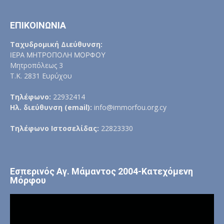
ΕΠΙΚΟΙΝΩΝΙΑ
Ταχυδρομική Διεύθυνση:
ΙΕΡΑ ΜΗΤΡΟΠΟΛΗ ΜΟΡΦΟΥ
Μητροπόλεως 3
Τ.Κ. 2831 Ευρύχου
Τηλέφωνο:
22932414
Ηλ. διεύθυνση (email):
info@immorfou.org.cy
Τηλέφωνο Ιστοσελίδας:
22823330
Εσπερινός Αγ. Μάμαντος 2004-Κατεχόμενη
Μόρφου