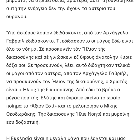
μπροστά, να στρίβει δεξιά, αριστερά, αυτή τη δύναμη και
αυτή την ενέργεια δεν την έχουν τα αστέρια του
ουρανού.
Ὑπὸ ἀστέρος λοιπόν ἐδιδάσκοντο, από τον Αρχάγγελο
Γαβριήλ εδιδάσκοντο. Τί εδιδάσκοντο οι μάγοι; Εδώ είναι
όλο το νόημα, Σὲ προσκυνεῖν τὸν Ἥλιον τῆς
δικαιοσύνης καὶ σὲ γινώσκειν ἐξ ὕψους ἀνατολήν Κύριε
δόξα σοι. Σε προσκυνούν, λέει, αυτό διδάχτηκαν τελικά
οι μάγοι από τον αστέρα, από τον Αρχάγγελο Γαβριήλ,
να προσκυνούν τον Ήλιον της δικαιοσύνης, ο Χριστός
είναι ο Ήλιος της δικαιοσύνης. Από εδώ το βρήκε ο
μέγας ποιητής
Ελύτης και έγραψε εκείνο το ωραίο
ποίημα το «Άξιον Εστί» και το μελοποίησε ο Μίκης
Θεοδωράκης. Της δικαιοσύνης Ήλιε Νοητέ και μυρσίνη
εσύ δοξαστική.
Η Εκκλησία είναι η μεγάλη μάνα που έρχεται και μας