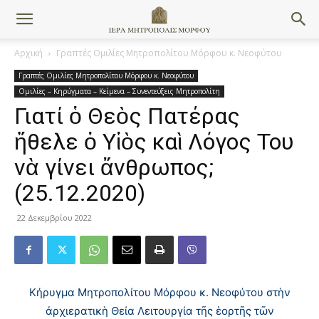
Αρχική
Γραπτές Ομιλίες Μητροπολίτου Μόρφου κ. Νεοφύτου
Γραπτές Ομιλίες Μητροπολίτου Μόρφου κ. Νεοφύτου
Ομιλίες – Κηρύγματα – Κείμενα – Συνεντεύξεις Μητροπολίτη
Γιατί ὁ Θεὸς Πατέρας
ἤθελε ὁ Υἱὸς καὶ Λόγος Του
νὰ γίνει ἄνθρωπος;
(25.12.2020)
22 Δεκεμβρίου 2022
Κήρυγμα Μητροπολίτου Μόρφου κ. Νεοφύτου στὴν
ἀρχιερατικὴ Θεία Λειτουργία τῆς ἑορτῆς τῶν