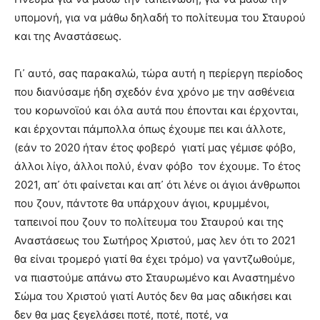
υπομονή, για να μάθω δηλαδή το πολίτευμα του Σταυρού
και της Αναστάσεως.
Γι᾿ αυτό, σας παρακαλώ, τώρα αυτή η περίεργη περίοδος
που διανύσαμε ήδη σχεδόν ένα χρόνο με την ασθένεια
του κορωνοϊού και όλα αυτά που έπονται και έρχονται,
και έρχονται πάμπολλα όπως έχουμε πει και άλλοτε,
(εάν το 2020 ήταν έτος φοβερό
γιατί μας γέμισε φόβο,
άλλοι λίγο, άλλοι πολύ, έναν φόβο
τον έχουμε. Το έτος
2021, απ᾿ ότι φαίνεται και απ᾿ ότι λένε οι άγιοι άνθρωποι
που ζουν, πάντοτε θα υπάρχουν άγιοι, κρυμμένοι,
ταπεινοί που ζουν το πολίτευμα του Σταυρού και της
Αναστάσεως του Σωτήρος Χριστού, μας λεν ότι το 2021
θα είναι τρομερό γιατί θα έχει τρόμο) να γαντζωθούμε,
να πιαστούμε απάνω στο Σταυρωμένο και Αναστημένο
Σώμα του Χριστού γιατί Αυτός δεν θα μας αδικήσει και
δεν θα μας ξεγελάσει ποτέ, ποτέ, ποτέ, να