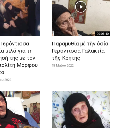
00:05:40
 Γερόντισσα
Παραμυθία μὲ τὴν ὁσία
α μιλά για τη
Γερόντισσα Γαλακτία
ησή της με τον
τῆς Κρήτης
πολίτη Μόρφου
18 Μαΐου 2022
το
ου 2022