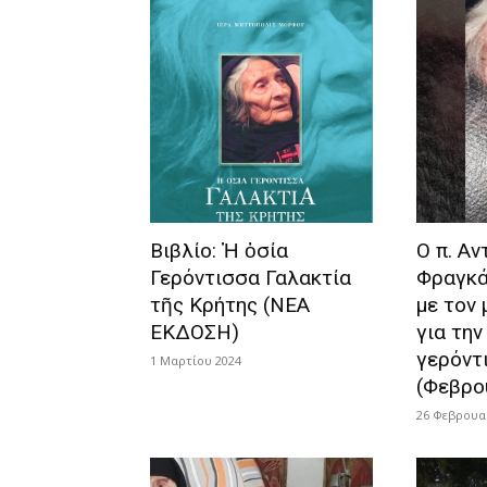
Βιβλίο: Ἡ ὁσία
Ο π. Αν
Γερόντισσα Γαλακτία
Φραγκά
τῆς Κρήτης (ΝΕΑ
με τον
ΕΚΔΟΣΗ)
για την
γερόντ
1 Μαρτίου 2024
(Φεβρο
26 Φεβρουα