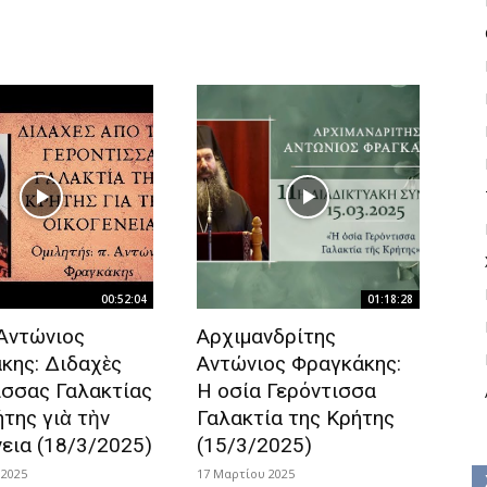
00:52:04
01:18:28
 Ἀντώνιος
Αρχιμανδρίτης
κης: Διδαχὲς
Αντώνιος Φραγκάκης:
ισσας Γαλακτίας
Η οσία Γερόντισσα
της γιὰ τὴν
Γαλακτία της Κρήτης
νεια (18/3/2025)
(15/3/2025)
 2025
17 Μαρτίου 2025