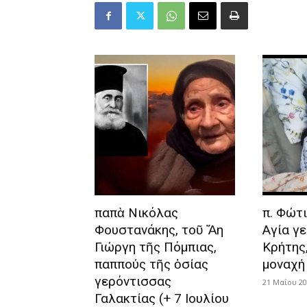
παπὰ Νικόλας
π. Φώτι
Φουστανάκης, τοῦ Ἅη
Αγία γ
Γιώργη τῆς Πόμπιας,
Κρήτης
παππούς τῆς ὁσίας
μοναχή
γερόντισσας
21 Μαΐου 2
Γαλακτίας (+ 7 Ιουλίου