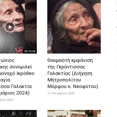
00:10:04
τώνιος
Θαυμαστή εμφάνιση
κης συνομιλεί
της Γερόντισσας
 μοναχό Ιερόθεο
Γαλακτίας (Διήγηση
 αγία
Μητροπολίτου
ισσα Γαλακτία
Μόρφου κ. Νεοφύτου)
υάριος 2024)
12 Οκτωβρίου 2023
ρίου 2024