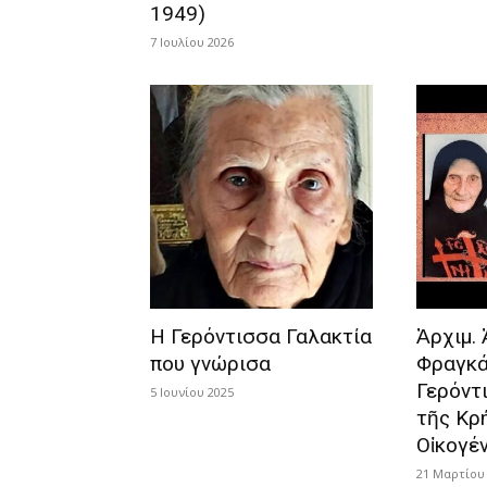
1949)
7 Ιουλίου 2026
Η Γερόντισσα Γαλακτία
Ἀρχιμ.
που γνώρισα
Φραγκά
Γερόντ
5 Ιουνίου 2025
τῆς Κρή
Οἰκογέ
21 Μαρτίου