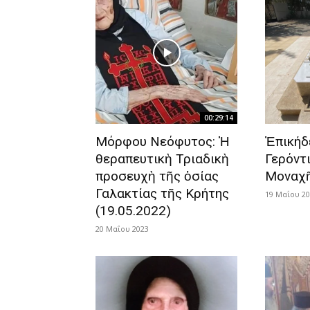
00:29:14
Μόρφου Νεόφυτος: Ἡ
Ἐπικήδ
θεραπευτικὴ Τριαδικὴ
Γερόντ
προσευχὴ τῆς ὁσίας
Μοναχῆ
Γαλακτίας τῆς Κρήτης
19 Μαΐου 2
(19.05.2022)
20 Μαΐου 2023