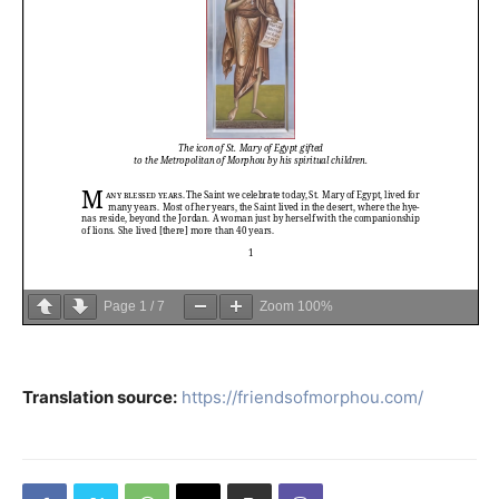
Page
1
/
7
Zoom
100%
Translation source:
https://friendsofmorphou.com/