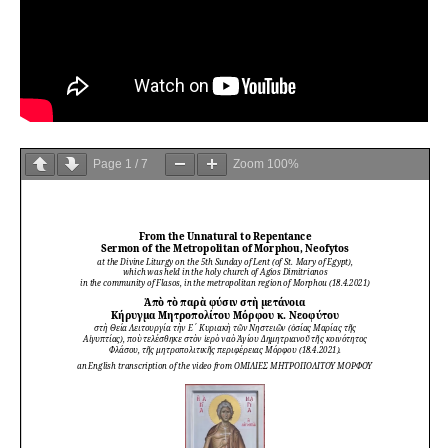
Page
1
/
7
Zoom
100%