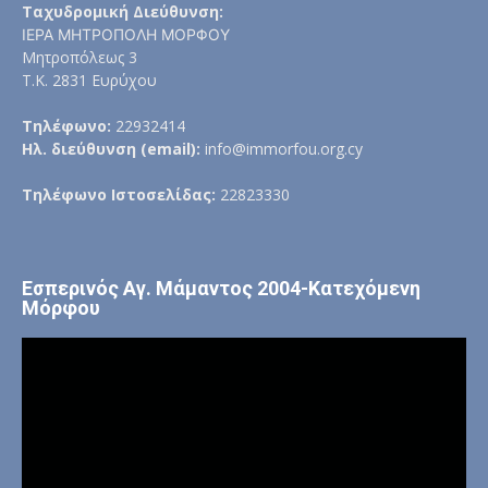
Ταχυδρομική Διεύθυνση:
ΙΕΡΑ ΜΗΤΡΟΠΟΛΗ ΜΟΡΦΟΥ
Μητροπόλεως 3
Τ.Κ. 2831 Ευρύχου
Τηλέφωνο:
22932414
Ηλ. διεύθυνση (email):
info@immorfou.org.cy
Τηλέφωνο Ιστοσελίδας:
22823330
Εσπερινός Αγ. Μάμαντος 2004-Κατεχόμενη
Μόρφου