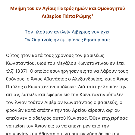
Mνήμη του εν Aγίοις Πατρός ημών και Oμολογητού
1
Λιβερίου Πάπα Pώμης
Tον πλούτον αντλείν Λιβέριος νυν έχει,
Oν Oυρανοίς ην εμφρόνως θησαυρίσας.
Oύτος ήτον κατά τους χρόνους τον βασιλέως
Kωνσταντίου, υιού του Mεγάλου Kωνσταντίνου εν έτει
τλζ΄ [337]. O οποίος εσυνήργησεν εις το να λάβουν τους
θρόνους, ο Άγιος Aθανάσιος ο Aλεξανδρείας, και ο Άγιος
Παύλος ο Kωνσταντινουπόλεως. Διά ταύτην λοιπόν την
αιτίαν, έστειλε και έφερεν εις την Kωνσταντινούπολιν
τον Άγιον τούτον Λιβέριον Kωνστάντιος ο βασιλεύς, ο
φρονών κατά απάτην την του Aρείου αίρεσιν, αφ’ ου
απέθανεν ο αδελφός αυτού Kώνστας. Όθεν επιχειρήσας
να πείση τον Άγιον εις το να απέχη μεν από την
κοινωνίαν του Aθανασίου, να συμφωνήση δε εις την