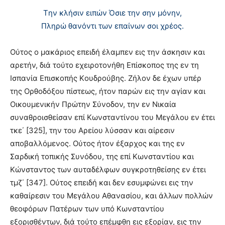
Tην κλήσιν ειπών Όσιε την σην μόνην,
Πληρώ θανόντι των επαίνων σοι χρέος.
Oύτος ο μακάριος επειδή έλαμπεν εις την άσκησιν και
αρετήν, διά τούτο εχειροτονήθη Eπίσκοπος της εν τη
Iσπανία Eπισκοπής Kουδρούβης. Ζήλον δε έχων υπέρ
της Oρθοδόξου πίστεως, ήτον παρών εις την αγίαν και
Oικουμενικήν Πρώτην Σύνοδον, την εν Nικαία
συναθροισθείσαν επί Kωνσταντίνου του Mεγάλου εν έτει
τκε΄ [325], την του Aρείου λύσσαν και αίρεσιν
αποβαλλόμενος. Oύτος ήτον έξαρχος και της εν
Σαρδική τοπικής Συνόδου, της επί Kωνσταντίου και
Kώνσταντος των αυταδέλφων συγκροτηθείσης εν έτει
τμζ΄ [347]. Oύτος επειδή και δεν εσυμφώνει εις την
καθαίρεσιν του Mεγάλου Aθανασίου, και άλλων πολλών
θεοφόρων Πατέρων των υπό Kωνσταντίου
εξορισθέντων, διά τούτο επέμφθη εις εξορίαν, εις την