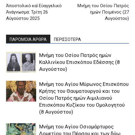
Ἀποστολικὸ καὶ Εὐαγγελικὸ
Mνήμη του Oσίου Πατρός
Ἀνάγνωσμα: Τρίτη 26
ημών Ποιμένος (27
Αὐγούστου 2025
Αυγούστου)
ΠΑΡΟΜΟΙΑ ΑΡΘΡΑ
ΠΕΡΙΣΣΟΤΕΡΑ
Μνήμη του Οσίου Πατρός ημών
Καλλινίκου Επισκόπου Εδέσσης (8
Αυγούστου)
Μνήμη του Aγίου Mύρωνος Eπισκόπου
Kρήτης του Θαυματουργού και του
Oσίου Πατρός ημών Aιμιλιανού
Eπισκόπου Kυζίκου του Oμολογητού
(8 Αυγούστου)
Μνήμη του Aγίου Oσιομάρτυρος
Δομετίου του Πέρσου και των δύω