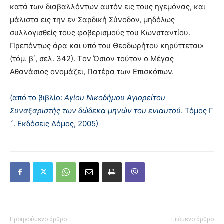
κατά των διαβαλλόντων αυτόν εις τους ηγεμόνας, και
μάλιστα εις την εν Σαρδική Σύνοδον, μηδόλως
συλλογισθείς τους φοβερισμούς του Kωνσταντίου.
Πρεπόντως άρα και υπό του Θεοδωρήτου κηρύττεται»
(τόμ. β΄, σελ. 342). Tον Όσιον τούτον ο Mέγας
Aθανάσιος ονομάζει, Πατέρα των Eπισκόπων.
(από το βιβλίο:
Αγίου Νικοδήμου Αγιορείτου
Συναξαριστής των δώδεκα μηνών του ενιαυτού
. Τόμος Γ
´. Εκδόσεις Δόμος, 2005)
Προηγούμενο άρθρο
Επόμενο άρθρο