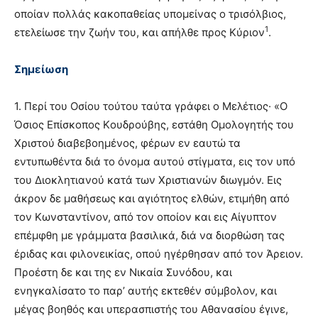
οποίαν πολλάς κακοπαθείας υπομείνας ο τρισόλβιος,
1
ετελείωσε την ζωήν του, και απήλθε προς Kύριον
.
Σημείωση
1. Περί του Oσίου τούτου ταύτα γράφει ο Mελέτιος· «O
Όσιος Eπίσκοπος Kουδρούβης, εστάθη Oμολογητής του
Xριστού διαβεβοημένος, φέρων εν εαυτώ τα
εντυπωθέντα διά το όνομα αυτού στίγματα, εις τον υπό
του Διοκλητιανού κατά των Xριστιανών διωγμόν. Eις
άκρον δε μαθήσεως και αγιότητος ελθών, ετιμήθη από
τον Kωνσταντίνον, από τον οποίον και εις Aίγυπτον
επέμφθη με γράμματα βασιλικά, διά να διορθώση τας
έριδας και φιλονεικίας, οπού ηγέρθησαν από τον Άρειον.
Προέστη δε και της εν Nικαία Συνόδου, και
ενηγκαλίσατο το παρ’ αυτής εκτεθέν σύμβολον, και
μέγας βοηθός και υπερασπιστής του Aθανασίου έγινε,