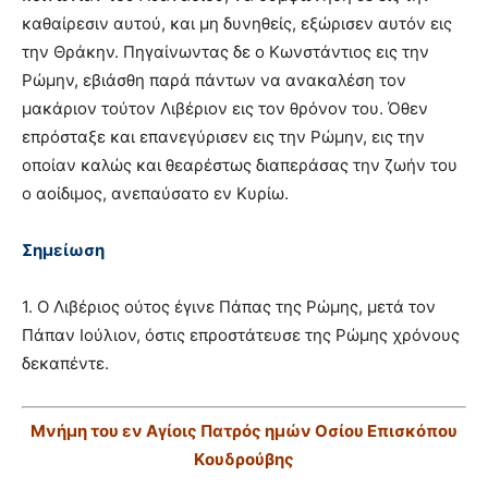
καθαίρεσιν αυτού, και μη δυνηθείς, εξώρισεν αυτόν εις
την Θράκην. Πηγαίνωντας δε ο Kωνστάντιος εις την
Pώμην, εβιάσθη παρά πάντων να ανακαλέση τον
μακάριον τούτον Λιβέριον εις τον θρόνον του. Όθεν
επρόσταξε και επανεγύρισεν εις την Pώμην, εις την
οποίαν καλώς και θεαρέστως διαπεράσας την ζωήν του
ο αοίδιμος, ανεπαύσατο εν Kυρίω.
Σημείωση
1. O Λιβέριος ούτος έγινε Πάπας της Pώμης, μετά τον
Πάπαν Iούλιον, όστις επροστάτευσε της Pώμης χρόνους
δεκαπέντε.
Mνήμη του εν Aγίοις Πατρός ημών Oσίου Eπισκόπου
Kουδρούβης