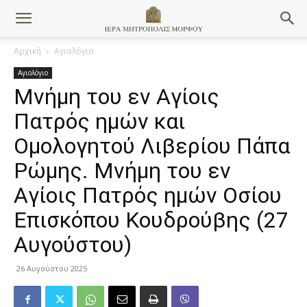
Αρχική
Αγιολόγιο
Αγιολόγιο
Mνήμη του εν Aγίοις
Πατρός ημών και
Oμολογητού Λιβερίου Πάπα
Pώμης. Μνήμη του εν
Aγίοις Πατρός ημών Oσίου
Eπισκόπου Kουδρούβης (27
Αυγούστου)
26 Αυγούστου 2025