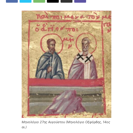
Μηνολόγιο 27ης Αυγούστου (Μηνολόγιο Οξφόρδης, 14ος
αι.)