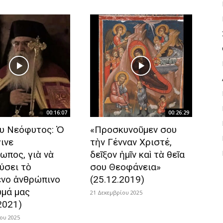
00:16:07
00:26:29
 Νεόφυτος: Ὁ
«Προσκυνοῦμεν σου
ινε
τὴν Γένναν Χριστέ,
ωπος, γιὰ νὰ
δεῖξον ἡμῖν καὶ τὰ θεῖα
ύσει τὸ
σου Θεοφάνεια»
νο ἀνθρώπινο
(25.12.2019)
ωμά μας
21 Δεκεμβρίου 2025
2021)
ου 2025