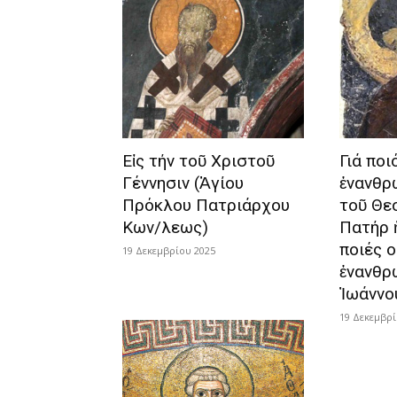
Εἰς τήν τοῦ Χριστοῦ
Γιά ποι
Γέννησιν (Ἁγίου
ἐνανθρ
Πρόκλου Πατριάρχου
τοῦ Θεο
Κων/λεως)
Πατήρ 
ποιές ο
19 Δεκεμβρίου 2025
ἐνανθρ
Ἰωάννο
19 Δεκεμβρί