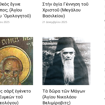
 Θεὸς ἔγινε
Στὴν ἁγία Γέννηση τοῦ
πος; (Ἁγίου
Χριστοῦ (Μεγάλου
υ ῾Ομολογητοῦ)
Βασιλείου)
ου 2025
21 Δεκεμβρίου 2025
ς σὰρξ ἐγένετο
Τὰ δῶρα τῶν Μάγων
 Συμεὼν τοῦ
(Ἁγίου Νικολάου
εολόγου)
Βελιμίροβιτς)