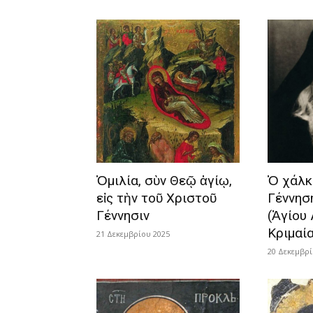
Ὁμιλία, σὺν Θεῷ ἁγίῳ,
Ὁ χάλκι
εἰς τὴν τοῦ Χριστοῦ
Γέννησ
Γέννησιν
(Ἁγίου 
Κριμαί
21 Δεκεμβρίου 2025
20 Δεκεμβρί