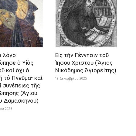
ό λόγο
Εἰς τὴν Γέννησιν τοῦ
ώπησε ὁ Υἱός
Ἰησοῦ Χριστοῦ (Ἅγιος
ῦ καί ὄχι ὁ
Νικόδημος Ἁγιορείτης)
ἤ τό Πνεῦμα• καί
19 Δεκεμβρίου 2025
ἱ συνέπειες τῆς
ώπησης (Ἁγίου
υ Δαμασκηνοῦ)
ου 2025