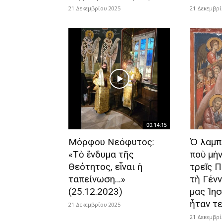
21 Δεκεμβρίου 2025
21 Δεκεμβρί
00:14:15
Μόρφου Νεόφυτος:
Ὁ λαμπ
«Τὸ ἔνδυμα τῆς
ποὺ μή
Θεότητος, εἶναι ἡ
τρεῖς 
ταπείνωση…»
τὴ Γέν
(25.12.2023)
μας Ἰησ
ἦταν τε
21 Δεκεμβρίου 2025
21 Δεκεμβρί