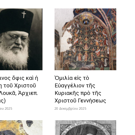
νος ὄφις καὶ ἡ
Ὁμιλία εἰς τὸ
η τοῦ Χριστοῦ
Εὐαγγέλιον τῆς
Λουκᾶ, Ἀρχιεπ.
Κυριακῆς πρὸ τῆς
ας)
Χριστοῦ Γεννήσεως
ου 2025
20 Δεκεμβρίου 2025