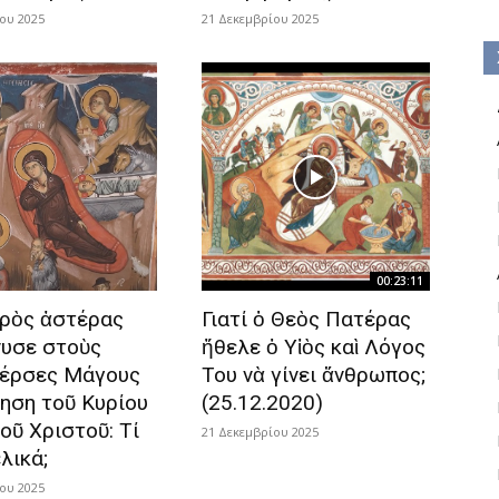
ου 2025
21 Δεκεμβρίου 2025
00:23:11
ρὸς ἀστέρας
Γιατί ὁ Θεὸς Πατέρας
νυσε στοὺς
ἤθελε ὁ Υἱὸς καὶ Λόγος
Πέρσες Μάγους
Του νὰ γίνει ἄνθρωπος;
νηση τοῦ Κυρίου
(25.12.2020)
οῦ Χριστοῦ: Τί
21 Δεκεμβρίου 2025
λικά;
ου 2025