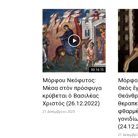
00:16:15
Μόρφου Νεόφυτος:
Μόρφου
Μέσα στὸν πρόσφυγα
Θεὸς ἔγ
κρύβεται ὁ Βασιλέας
Θεάνθρ
Χριστός (26.12.2022)
θεραπε
φθαρμέ
21 Δεκεμβρίου 2025
γονιδί
(24.12.
21 Δεκεμβρί