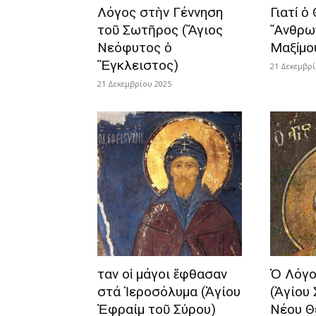
Λόγος στὴν Γέννηση
Γιατί ὁ
τοῦ Σωτῆρος (Ἅγιος
῎Ανθρω
Νεόφυτος ὁ
Μαξίμο
Ἔγκλειστος)
21 Δεκεμβρί
21 Δεκεμβρίου 2025
Ὅταν οἱ μάγοι ἔφθασαν
Ὁ Λόγο
στά Ἱεροσόλυμα (Ἁγίου
(Ἁγίου
Ἐφραίμ τοῦ Σύρου)
Νέου Θ