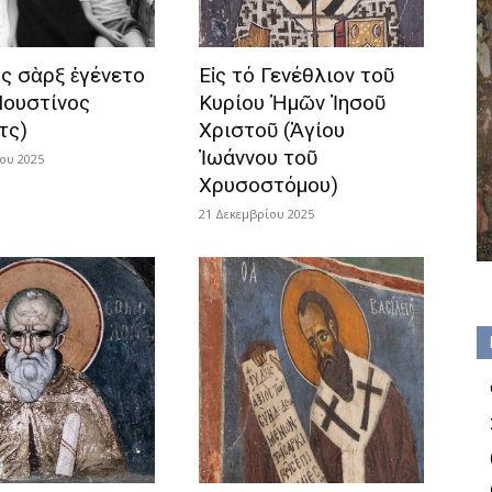
ς σὰρξ ἐγένετο
Εἰς τό Γενέθλιον τοῦ
Ιουστίνος
Κυρίου Ἡμῶν Ἰησοῦ
τς)
Χριστοῦ (Ἁγίου
Ἰωάννου τοῦ
ου 2025
Χρυσοστόμου)
21 Δεκεμβρίου 2025