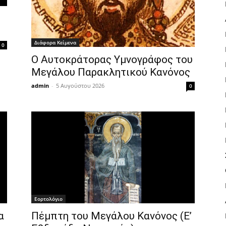
Διάφορα Κείμενα
0
Ο Αυτοκράτορας Υμνογράφος του
Μεγάλου Παρακλητικού Κανόνος
admin
-
5 Αυγούστου 2026
0
Εορτολόγιο
α
Πέμπτη του Μεγάλου Κανόνος (Ε’