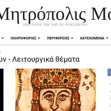
 Μητρόπολις Μ
DISCOVER THE ART OF PUBLISHING
ΠΛΗΡΟΦΟΡΙΕΣ
ΠΕΡΙΦΕΡΕΙΕΣ
ΚΑΤΕΧΟΜΕΝΑ
α
ν - Λειτουργικά θέματα