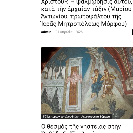
Χριστοῦ»: Ἡ ψαλμῴδησις αὐτοῦ,
κατὰ τὴν ἀρχαίαν τάξιν (Μαρίου
Ἀντωνίου, πρωτοψάλτου τῆς
Ἱερᾶς Μητροπόλεως Μόρφου)
admin
-
21 Απριλίου 2026
Τάξις ιερών ακολουθιών - Λειτουργικά θέματα
Ὁ θεσμὸς τῆς νηστείας στὴν