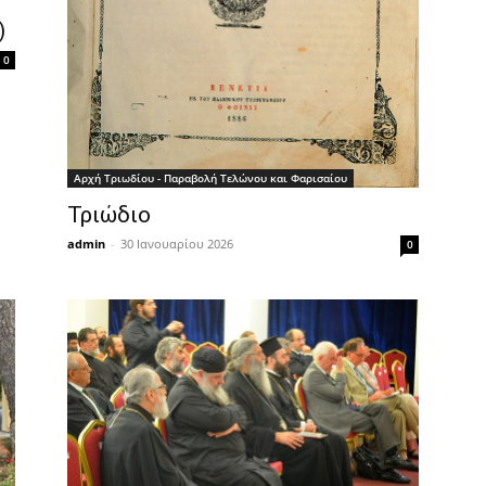
)
0
Αρχή Τριωδίου - Παραβολή Τελώνου και Φαρισαίου
Τριώδιο
admin
-
30 Ιανουαρίου 2026
0