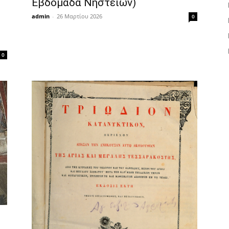
Εβδομάδα Νηστειών)
admin
-
26 Μαρτίου 2026
0
0