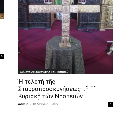
0
Θέματα Λειτουργικής και Τυπικού
Ἡ τελετὴ τῆς
Σταυροπροσκυνήσεως τῇ Γ΄
Κυριακῇ τῶν Νηστειῶν
admin
-
18 Μαρτίου 2022
0