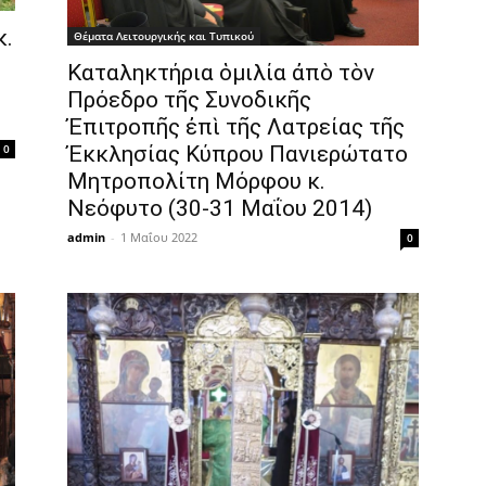
κ.
Θέματα Λειτουργικής και Τυπικού
Καταληκτήρια ὁμιλία ἀπὸ τὸν
Πρόεδρο τῆς Συνοδικῆς
Ἐπιτροπῆς ἐπὶ τῆς Λατρείας τῆς
0
Ἐκκλησίας Κύπρου Πανιερώτατο
Μητροπολίτη Μόρφου κ.
Νεόφυτο (30-31 Μαΐου 2014)
admin
-
1 Μαΐου 2022
0