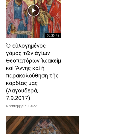
00:25:42
Ὁ εὐλογημένος
γάμος τῶν ἁγίων
Θεοπατόρων Ἰωακεὶμ
καὶ Ἄννης καὶ ἡ
παρακολούθηση τῆς
καρδίας μας
(Λαγουδερά,
7.9.2017)
6 Σεπτεμβρίου 2022