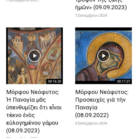
ἡμῶν» (09.09.2023)
7 Σεπτεμβρίου 2024
00:16:20
00:17:27
Μόρφου Νεόφυτος:
Μόρφου Νεόφυτος:
Ἡ Παναγία μᾶς
Προσευχὲς γιὰ τὴν
ὑπενθυμίζει ὅτι εἶναι
Παναγία
τέκνο ἑνὸς
(08.09.2022)
εὐλογημένου γάμου
6 Σεπτεμβρίου 2024
(08.09.2023)