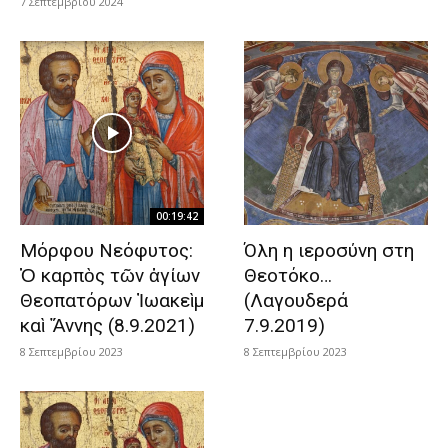
7 Σεπτεμβρίου 2024
00:19:42
Μόρφου Νεόφυτος:
Όλη η ιεροσύνη στη
Ὁ καρπὸς τῶν ἁγίων
Θεοτόκο…
Θεοπατόρων Ἰωακεὶμ
(Λαγουδερά
καὶ Ἄννης (8.9.2021)
7.9.2019)
8 Σεπτεμβρίου 2023
8 Σεπτεμβρίου 2023