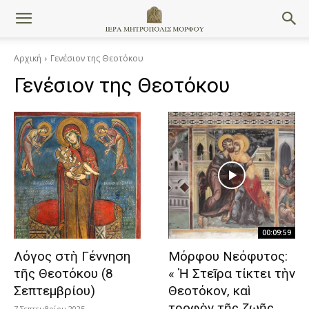
Αρχική
Γενέσιον της Θεοτόκου
Γενέσιον της Θεοτόκου
00:09:59
Λόγος στὴ Γέννηση
Μόρφου Νεόφυτος:
τῆς Θεοτόκου (8
« Ἡ Στεῖρα τίκτει τὴν
Σεπτεμβρίου)
Θεοτόκον, καὶ
τροφὸν τῆς ζωῆς
7 Σεπτεμβρίου 2025