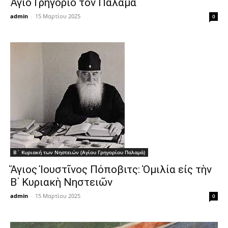
Ἅγιο Γρηγόριο τόν Παλαμᾶ
admin
-
15 Μαρτίου 2025
0
Β΄ Κυριακή των Νηστειών (Αγίου Γρηγορίου Παλαμά)
Ἅγιος Ἰουστῖνος Πόποβιτς: Ὁμιλία εἰς τὴν
Β΄ Κυριακὴ Νηστειῶν
admin
-
15 Μαρτίου 2025
0