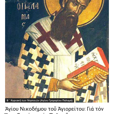
Β΄ Κυριακή των Νηστειών (Αγίου Γρηγορίου Παλαμά)
Ἁγίου Νικοδήμου τοῦ Ἁγιορείτου: Γιά τόν