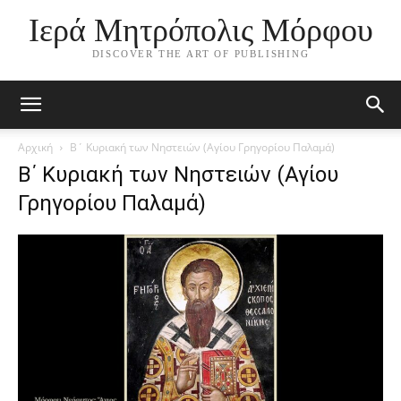
Ιερά Μητρόπολις Μόρφου
DISCOVER THE ART OF PUBLISHING
Αρχική
Β΄ Κυριακή των Νηστειών (Αγίου Γρηγορίου Παλαμά)
Β΄ Κυριακή των Νηστειών (Αγίου
Γρηγορίου Παλαμά)