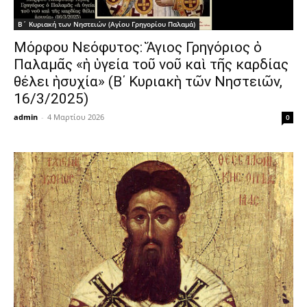
Β΄ Κυριακή των Νηστειών (Αγίου Γρηγορίου Παλαμά)
Μόρφου Νεόφυτος: Ἅγιος Γρηγόριος ὁ
Παλαμᾶς «ἡ ὑγεία τοῦ νοῦ καὶ τῆς καρδίας
θέλει ἡσυχία» (Β΄ Κυριακὴ τῶν Νηστειῶν,
16/3/2025)
admin
-
4 Μαρτίου 2026
0