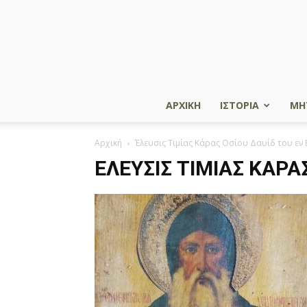
ΑΡΧΙΚΗ
ΙΣΤΟΡΙΑ
ΜΗ
Αρχική
Έλευσις Τιμίας Κάρας Οσίου Δαυίδ του εν
ΈΛΕΥΣΙΣ ΤΙΜΊΑΣ ΚΆΡΑ