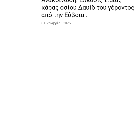
Ανακοίνωση: Έλευσις τίμιας
κάρας οσίου Δαυίδ του γέροντο
από την Εύβοια...
6 Οκτωβρίου 2025