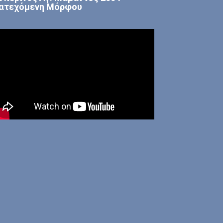
ατεχόμενη Μόρφου