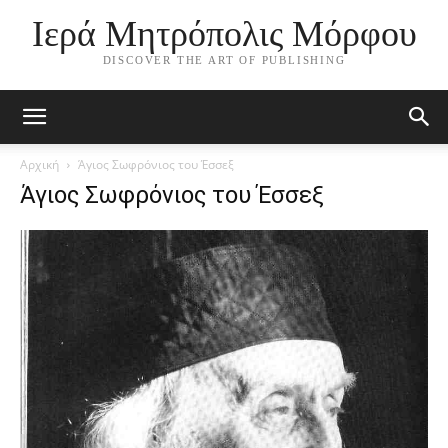
Ιερά Μητρόπολις Μόρφου
DISCOVER THE ART OF PUBLISHING
Αρχική
Άγιος Σωφρόνιος του Έσσεξ
Άγιος Σωφρόνιος του Έσσεξ