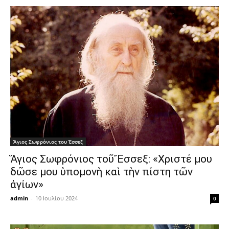
Άγιος Σωφρόνιος του Έσσεξ
Ἅγιος Σωφρόνιος τοῦ Ἔσσεξ: «Χριστέ μου
δῶσε μου ὑπομονὴ καὶ τὴν πίστη τῶν
ἁγίων»
admin
-
10 Ιουλίου 2024
0