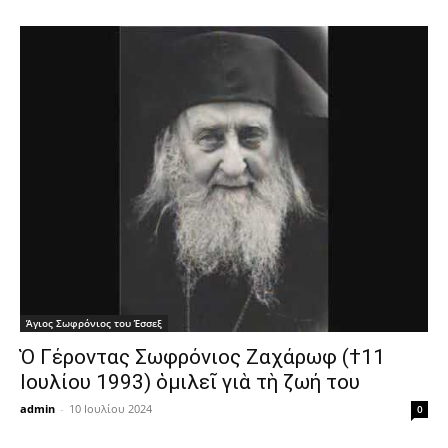
Άγιος Σωφρόνιος του Έσσεξ
Ὁ Γέροντας Σωφρόνιος Ζαχάρωφ (†11
Ιουλίου 1993) ὁμιλεῖ γιὰ τὴ ζωή του
admin
-
10 Ιουλίου 2024
0