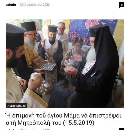
admin
-
30 Αυγούστου 2022
0
Άγιος Μάμας
Ἡ ἐπιμονὴ τοῦ ἁγίου Μάμα νὰ ἐπιστρέψει
στὴ Μητρόπολή του (15.5.2019)