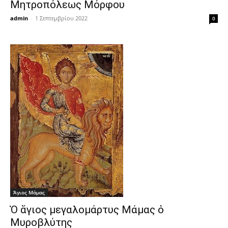
Μητροπόλεως Μόρφου
admin
-
1 Σεπτεμβρίου 2022
0
Άγιος Μάμας
Ὁ ἅγιος μεγαλομάρτυς Μάμας ὁ
Μυροβλύτης