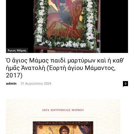
Άγιος Μάμας
Ὁ ἅγιος Μάμας παιδὶ μαρτύρων καὶ ἡ καθ’
ἡμᾶς Ἀνατολὴ (Ἑορτὴ ἁγίου Μάμαντος,
2017)
admin
-
31 Αυγούστου 2024
0