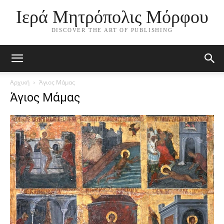
Ιερά Μητρόπολις Μόρφου
DISCOVER THE ART OF PUBLISHING
Αρχική
Άγιος Μάμας
Άγιος Μάμας