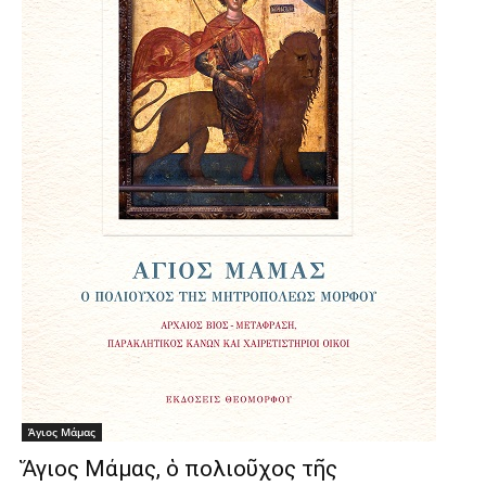
Άγιος Μάμας
Ἅγιος Μάμας, ὁ πολιοῦχος τῆς