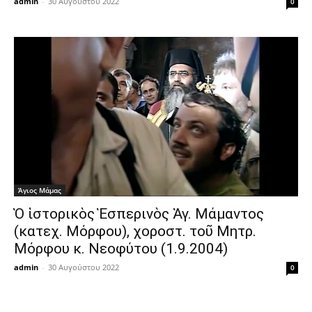
admin
-
30 Αυγούστου 2022
0
Άγιος Μάμας
Ὁ ἱστορικὸς Ἑσπερινὸς Ἁγ. Μάμαντος
(κατεχ. Μόρφου), χοροστ. τοῦ Μητρ.
Μόρφου κ. Νεοφύτου (1.9.2004)
admin
-
30 Αυγούστου 2022
0