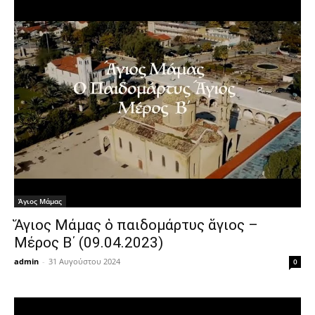
Άγιος Μάμας
Ἅγιος Μάμας ὁ παιδομάρτυς ἅγιος –
Μέρος Β΄ (09.04.2023)
admin
-
31 Αυγούστου 2024
0