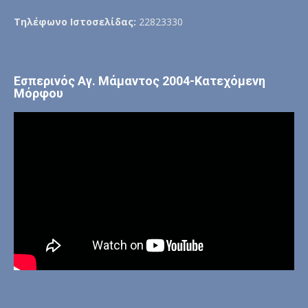
Τηλέφωνο Ιστοσελίδας:
22823330
Εσπερινός Αγ. Μάμαντος 2004-Κατεχόμενη
Μόρφου