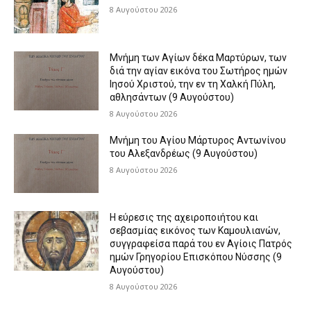
8 Αυγούστου 2026
Μνήμη των Aγίων δέκα Mαρτύρων, των
διά την αγίαν εικόνα του Σωτήρος ημών
Iησού Xριστού, την εν τη Xαλκή Πύλη,
αθλησάντων (9 Αυγούστου)
8 Αυγούστου 2026
Μνήμη του Αγίου Μάρτυρος Αντωνίνου
του Αλεξανδρέως (9 Αυγούστου)
8 Αυγούστου 2026
H εύρεσις της αχειροποιήτου και
σεβασμίας εικόνος των Kαμουλιανών,
συγγραφείσα παρά του εν Aγίοις Πατρός
ημών Γρηγορίου Eπισκόπου Nύσσης (9
Αυγούστου)
8 Αυγούστου 2026