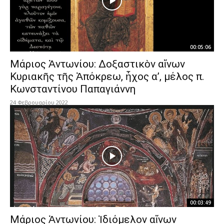
00:05:06
Μάριος Ἀντωνίου: Δοξαστικὸν αἴνων
Κυριακῆς τῆς Ἀπόκρεω, ἦχος α’, μέλος π.
Κωνσταντίνου Παπαγιάννη
24 Φεβρουαρίου 2022
00:03:49
Μάριος Ἀντωνίου: Ἰδιόμελον αἴνων