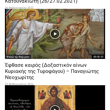
Κατουνακιώτη (26/27.02.2021)
26 Φεβρουαρίου 2022
Ψαλῶ τῷ Θεῷ μου
00:05:01
Έφθασε καιρός (Δοξαστικόν αίνων
Κυριακής της Τυροφάγου) – Παναγιώτης
Νεοχωρίτης
25 Φεβρουαρίου 2022