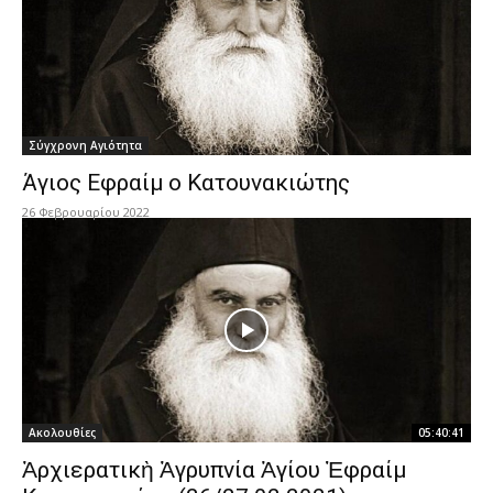
Σύγχρονη Αγιότητα
Άγιος Εφραίμ ο Κατουνακιώτης
26 Φεβρουαρίου 2022
Ακολουθίες
05:40:41
Ἀρχιερατικὴ Ἀγρυπνία Ἁγίου Ἐφραίμ