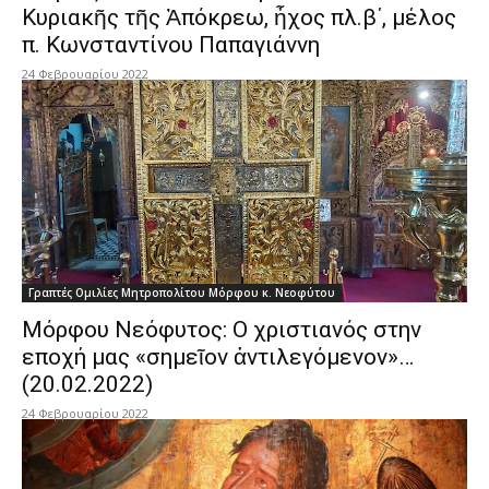
Κυριακῆς τῆς Ἀπόκρεω, ἦχος πλ.β΄, μέλος
π. Κωνσταντίνου Παπαγιάννη
24 Φεβρουαρίου 2022
Γραπτές Ομιλίες Μητροπολίτου Μόρφου κ. Νεοφύτου
Μόρφου Νεόφυτος: Ο χριστιανός στην
εποχή μας «σημεῖον ἀντιλεγόμενον»…
(20.02.2022)
24 Φεβρουαρίου 2022