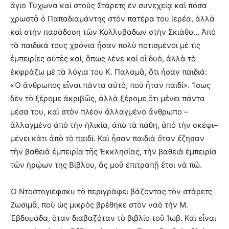
ἅγιο Τύχωνα καὶ στοὺς Στάρετς ἐν συνεχείᾳ καὶ πόσα
χρωστᾶ ὁ Παπαδιαμάντης στὸν πατέρα του ἱερέα, ἀλλὰ
καὶ στὴν παράδοση τῶν Κολλυβάδων στὴν Σκιάθο… Ἀπὸ
τὰ παιδικά τους χρόνια ἦσαν πολὺ ποτισμένοι μὲ τὶς
ἐμπειρίες αὐτὲς καί, ὅπως λένε καὶ οἱ δυό, ἀλλὰ τὸ
ἐκφράζω μὲ τὰ λόγια του Κ. Παλαμᾶ, ὅτι ἦσαν παιδιά:
«Ὁ ἄνθρωπος εἶναι πάντα αὐτό, ποὺ ἦταν παιδί». Ἴσως
δὲν τὸ ξέρομε ἀκριβῶς, ἀλλὰ ξέρομε ὅτι μένει πάντα
μέσα του, καὶ στὸν πλέον ἀλλαγμένο ἄνθρωπο –
ἀλλαγμένο ἀπὸ τὴν ἡλικία, ἀπὸ τὰ πάθη, ἀπὸ τὴν σκέψι–
μένει κάτι ἀπὸ τὸ παιδί. Καὶ ἦσαν παιδιὰ ὅταν ἔζησαν
τὴν βαθειὰ ἐμπειρία τῆς Ἐκκλησίας, τὴν βαθειὰ ἐμπειρία
τῶν ἡρῴων της Βίβλου, ἂς μοῦ ἐπιτραπῇ ἔτσι νὰ πῶ.
Ὁ Ντοστογιέφσκυ τὸ περιγράφει βάζοντας τὸν στάρετς
Ζωσιμᾶ, ποὺ ὡς μικρὸς βρέθηκε στὸν ναὸ τὴν Μ.
Ἑβδομάδα, ὅταν διαβαζόταν τὸ βιβλίο τοῦ Ἰώβ. Καὶ εἶναι