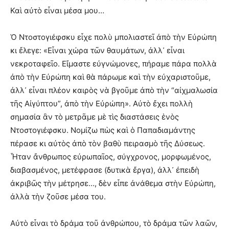
Καὶ αὐτὸ εἶναι μέσα μου…
Ὁ Ντοστογιέφσκυ εἶχε πολὺ μπολιαστεῖ ἀπὸ τὴν Εὐρώπη
κι ἔλεγε: «Εἶναι χώρα τῶν θαυμάτων, ἀλλ᾿ εἶναι
νεκροταφεῖο. Εἴμαστε εὐγνώμονες, πήραμε πάρα πολλὰ
ἀπὸ τὴν Εὐρώπη καὶ θὰ πάρωμε καὶ τὴν εὐχαριστοῦμε,
ἀλλ᾿ εἶναι πλέον καιρὸς νὰ βγοῦμε ἀπὸ τὴν “αἰχμαλωσία
τῆς Αἰγύπτου”, ἀπὸ τὴν Εὐρώπη». Αὐτὸ ἔχει πολλὴ
σημασία ἂν τὸ μετρᾶμε μὲ τὶς διαστάσεις ἑνὸς
Ντοστογιέφσκυ. Νομίζω πὼς καὶ ὁ Παπαδιαμάντης
πέρασε κι αὐτὸς ἀπὸ τὸν βαθὺ πειρασμὸ τῆς Δύσεως.
Ἦταν ἄνθρωπος εὐρωπαῖος, σύγχρονος, μορφωμένος,
διαβασμένος, μετέφρασε (δυτικὰ ἔργα), ἀλλ᾿ ἐπειδὴ
ἀκριβῶς τὴν μέτρησε…, δὲν εἶπε ἀνάθεμα στὴν Εὐρώπη,
ἀλλὰ τὴν ζοῦσε μέσα του.
Αὐτὸ εἶναι τὸ δράμα τοῦ ἀνθρώπου, τὸ δράμα τῶν λαῶν,