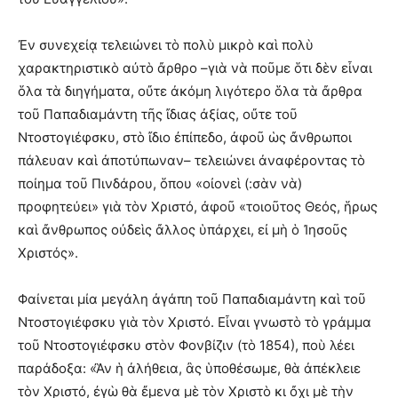
Ἐν συνεχείᾳ τελειώνει τὸ πολὺ μικρὸ καὶ πολὺ
χαρακτηριστικὸ αὐτὸ ἄρθρο –γιὰ νὰ ποῦμε ὅτι δὲν εἶναι
ὅλα τὰ διηγήματα, οὔτε ἀκόμη λιγότερο ὅλα τὰ ἄρθρα
τοῦ Παπαδιαμάντη τῆς ἴδιας ἀξίας, οὔτε τοῦ
Ντοστογιέφσκυ, στὸ ἴδιο ἐπίπεδο, ἀφοῦ ὡς ἄνθρωποι
πάλευαν καὶ ἀποτύπωναν– τελειώνει ἀναφέροντας τὸ
ποίημα τοῦ Πινδάρου, ὅπου «οἰονεὶ (:σὰν νὰ)
προφητεύει» γιὰ τὸν Χριστό, ἀφοῦ «τοιοῦτος Θεός, ἥρως
καὶ ἄνθρωπος οὐδεὶς ἄλλος ὑπάρχει, εἰ μὴ ὁ Ἰησοῦς
Χριστός».
Φαίνεται μία μεγάλη ἀγάπη τοῦ Παπαδιαμάντη καὶ τοῦ
Ντοστογιέφσκυ γιὰ τὸν Χριστό. Εἶναι γνωστὸ τὸ γράμμα
τοῦ Ντοστογιέφσκυ στὸν Φονβίζιν (τὸ 1854), ποὺ λέει
παράδοξα: «Ἂν ἡ ἀλήθεια, ἂς ὑποθέσωμε, θὰ ἀπέκλειε
τὸν Χριστό, ἐγὼ θὰ ἔμενα μὲ τὸν Χριστὸ κι ὄχι μὲ τὴν