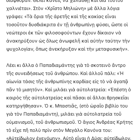
διαφθοράν. Θέλει κανεὶς νὰ χαλασθῇ καὶ διὰ τούτου
χαλνιέται». Στὸν «Χρῖστο Μηλιώνη» μὲ ἄλλα λόγια
γράφει: «Τὰ ὅρια τῆς ἀρετῆς καὶ τῆς κακίας εἶναι
τοσοῦτον δυσδιάκριτα ἐν τῇ ἀνθρωπίνῃ φύσει, ὥστε οἱ
νεώτεροι ἐκ τῶν φιλοσοφούντων ἔχουν δίκαιον νὰ
ἀνακηρύξουν ὡς ὅλως ἀνωφελῆ καὶ αὐτὴν ταύτην τὴν
ψυχολογίαν, ὅπως ἀνεκήρυξαν καὶ τὴν μεταφυσικήν».
Λέει κι ἄλλα ὁ Παπαδιαμάντης γιὰ τὸ σκοτεινὸ ἄντρο
τῆς συνειδήσεως τοῦ ἀνθρώπου. Καὶ ἀλλοῦ πάλι: «Ἡ
αἰωνία τάσις τῆς ἀνθρωπίνης καρδίας εἰς τὸ νὰ ἀγαπᾷ
πᾶν τὸ μισητόν». Καὶ μιλάει γιὰ αὐτολατρεία: «Ἐπέστη ὁ
καιρὸς τῆς αὐτολατρείας καὶ πᾶσαι αἱ ἄλλαι θρησκεῖαι
κατηργήθησαν». Ὁ κ. Μπαστιᾶς, (στὸ ὡραῖο βιβλίο του
γιὰ τὸν Παπαδιαμάντη), μιλάει γιὰ αὐτολατρεία τοῦ
οὐμανισμοῦ, τοῦ ἀνθρωπισμοῦ. Ὁ ἅγιος Ἀνδρέας Κρήτης
τὸ εἶχε πῆ πολὺ πρὶν στὸν Μεγάλο Κανόνα του:
«Αὐτείδωλον ἐγενόμην». Αὐτὸ εἶναι ἡ Δύσι: αὐτείδωλον.