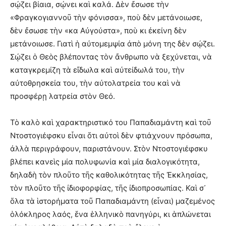
σῴζει βίαια, σῴνει καὶ καλά. Δὲν ἔσωσε τὴν
«Φραγκογιαννοῦ τὴν φόνισσα», ποὺ δὲν μετάνοιωσε,
δὲν ἔσωσε τὴν «κα Αὐγούστα», ποὺ κι ἐκείνη δὲν
μετάνοιωσε. Γιατὶ ἡ αὐτομεμψία ἀπὸ μόνη της δὲν σῴζει.
Σῴζει ὁ Θεὸς βλέποντας τὸν ἄνθρωπο νὰ ξεχύνεται, νὰ
καταγκρεμίζη τὰ εἴδωλα καὶ αὐτείδωλά του, τὴν
αὐτοθρησκεία του, τὴν αὐτολατρεία του καὶ νὰ
προσφέρῃ λατρεία στὸν Θεό.
Τὸ καλὸ καὶ χαρακτηριστικό του Παπαδιαμάντη καὶ τοῦ
Ντοστογιέφσκυ εἶναι ὅτι αὐτοὶ δὲν φτιάχνουν πρόσωπα,
ἀλλὰ περιγράφουν, παριστάνουν. Στὸν Ντοστογιέφσκυ
βλέπει κανεὶς μία πολυφωνία καὶ μία διαλογικότητα,
δηλαδὴ τὸν πλοῦτο τῆς καθολικότητας τῆς Ἐκκλησίας,
τὸν πλοῦτο τῆς ἰδιοφορφίας, τῆς ἰδιοπροσωπίας. Καὶ σ᾿
ὅλα τὰ ἱστορήματα τοῦ Παπαδιαμάντη (εἶναι) μαζεμένος
ὁλόκληρος λαός, ἕνα ἑλληνικὸ πανηγύρι, κι ἁπλώνεται