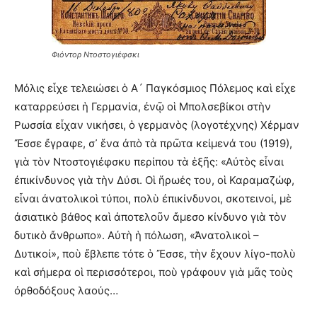
Φιόντορ Ντοστογιέφσκι
Μόλις εἶχε τελειώσει ὁ Α´ Παγκόσμιος Πόλεμος καὶ εἶχε
καταρρεύσει ἡ Γερμανία, ἐνῷ οἱ Μπολσεβίκοι στὴν
Ρωσσία εἶχαν νικήσει, ὁ γερμανὸς (λογοτέχνης) Χέρμαν
Ἔσσε ἔγραφε, σ᾿ ἕνα ἀπὸ τὰ πρῶτα κείμενά του (1919),
γιὰ τὸν Ντοστογιέφσκυ περίπου τὰ ἑξῆς: «Αὐτὸς εἶναι
ἐπικίνδυνος γιὰ τὴν Δύσι. Οἱ ἥρωές του, οἱ Καραμαζώφ,
εἶναι ἀνατολικοὶ τύποι, πολὺ ἐπικίνδυνοι, σκοτεινοί, μὲ
ἀσιατικὸ βάθος καὶ ἀποτελοῦν ἄμεσο κίνδυνο γιὰ τὸν
δυτικὸ ἄνθρωπο». Αὐτὴ ἡ πόλωση, «Ἀνατολικοὶ –
Δυτικοί», ποὺ ἔβλεπε τότε ὁ Ἔσσε, τὴν ἔχουν λίγο-πολὺ
καὶ σήμερα οἱ περισσότεροι, ποὺ γράφουν γιὰ μᾶς τοὺς
ὀρθοδόξους λαούς…