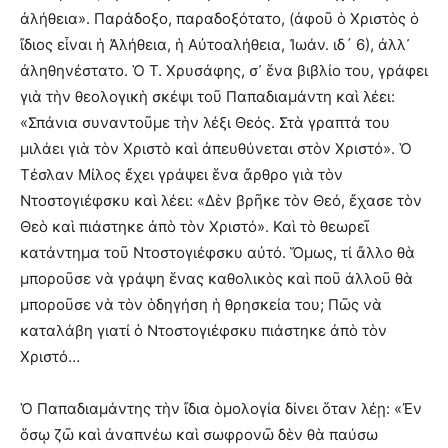
ἀλήθεια». Παράδοξο, παραδοξότατο, (ἀφοῦ ὁ Χριστὸς ὁ
ἴδιος εἶναι ἡ Ἀλήθεια, ἡ Αὐτοαλήθεια, Ἰωάν. ιδ´ 6), ἀλλ᾿
ἀληθηνέστατο. Ὁ Τ. Χρυσάφης, σ᾿ ἕνα βιβλίο του, γράφει
γιὰ τὴν θεολογικὴ σκέψι τοῦ Παπαδιαμάντη καὶ λέει:
«Σπάνια συναντοῦμε τὴν λέξι Θεός. Στὰ γραπτά του
μιλάει γιὰ τὸν Χριστὸ καὶ ἀπευθύνεται στὸν Χριστό». Ὁ
Τέσλαν Μίλος ἔχει γράψει ἕνα ἄρθρο γιὰ τὸν
Ντοστογιέφσκυ καὶ λέει: «Δὲν βρῆκε τὸν Θεό, ἔχασε τὸν
Θεὸ καὶ πιάστηκε ἀπὸ τὸν Χριστό». Καὶ τὸ θεωρεῖ
κατάντημα τοῦ Ντοστογιέφσκυ αὐτό. Ὅμως, τί ἄλλο θὰ
μποροῦσε νὰ γράψη ἕνας καθολικὸς καὶ ποῦ ἀλλοῦ θὰ
μποροῦσε νὰ τὸν ὁδηγήση ἡ θρησκεία του; Πῶς νὰ
καταλάβη γιατί ὁ Ντοστογιέφσκυ πιάστηκε ἀπὸ τὸν
Χριστό…
Ὁ Παπαδιαμάντης τὴν ἴδια ὁμολογία δίνει ὅταν λέῃ: «Ἐν
ὅσῳ ζῶ καὶ ἀναπνέω καὶ σωφρονῶ δὲν θὰ παύσω