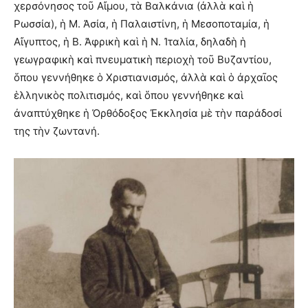
χερσόνησος τοῦ Αἴμου, τὰ Βαλκάνια (ἀλλὰ καὶ ἡ
Ρωσσία), ἡ Μ. Ἀσία, ἡ Παλαιστίνη, ἡ Μεσοποταμία, ἡ
Αἴγυπτος, ἡ Β. Ἀφρικὴ καὶ ἡ Ν. Ἰταλία, δηλαδὴ ἡ
γεωγραφικὴ καὶ πνευματικὴ περιοχὴ τοῦ Βυζαντίου,
ὅπου γεννήθηκε ὁ Χριστιανισμός, ἀλλὰ καὶ ὁ ἀρχαῖος
ἑλληνικὸς πολιτισμός, καὶ ὅπου γεννήθηκε καὶ
ἀναπτύχθηκε ἡ Ὀρθόδοξος Ἐκκλησία μὲ τὴν παράδοσί
της τὴν ζωντανή.