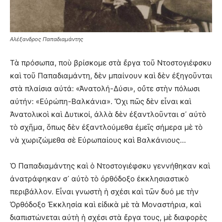
Αλέξανδρος Παπαδιαμάντης
Τὰ πρόσωπα, ποὺ βρίσκομε στὰ ἔργα τοῦ Ντοστογιέφσκυ
καὶ τοῦ Παπαδιαμάντη, δὲν μπαίνουν καὶ δὲν ἐξηγοῦνται
στὰ πλαίσια αὐτά: «Ἀνατολή-Δύσι», οὔτε στὴν πόλωσι
αὐτήν: «Εὐρώπη-Βαλκάνια». Ὄχι πῶς δὲν εἶναι καὶ
Ἀνατολικοὶ καὶ Δυτικοί, ἀλλὰ δὲν ἐξαντλοῦνται σ᾿ αὐτὸ
τὸ σχῆμα, ὅπως δὲν ἐξαντλούμεθα ἐμεῖς σήμερα μὲ τὸ
νὰ χωριζώμεθα σὲ Εὐρωπαίους καὶ Βαλκάνιους…
Ὁ Παπαδιαμάντης καὶ ὁ Ντοστογιέφσκυ γεννήθηκαν καὶ
ἀνατράφηκαν σ᾿ αὐτὸ τὸ ὀρθόδοξο ἐκκλησιαστικὸ
περιβάλλον. Εἶναι γνωστὴ ἡ σχέσι καὶ τῶν δυό με τὴν
Ὀρθόδοξο Ἐκκλησία καὶ εἰδικὰ μὲ τὰ Μοναστήρια, καὶ
διαπιστώνεται αὐτὴ ἡ σχέσι στὰ ἔργα τους, μὲ διαφορὲς