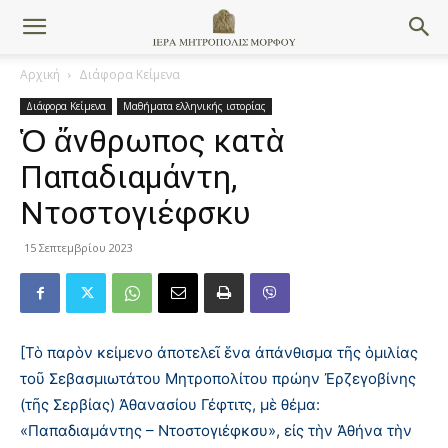
Αρχική
Διάφορα Κείμενα
Διάφορα Κείμενα
Μαθήματα ελληνικής ιστορίας
Ὁ ἄνθρωπος κατὰ
Παπαδιαμάντη,
Ντοστογιέφσκυ
15 Σεπτεμβρίου 2023
[Τὸ παρὸν κείμενο ἀποτελεῖ ἕνα ἀπάνθισμα τῆς ὁμιλίας
τοῦ Σεβασμιωτάτου Μητροπολίτου πρώην Ἐρζεγοβίνης
(τῆς Σερβίας) Ἀθανασίου Γέφτιτς, μὲ θέμα:
«Παπαδιαμάντης – Ντοστογιέφκσυ», εἰς τὴν Ἀθήνα τὴν