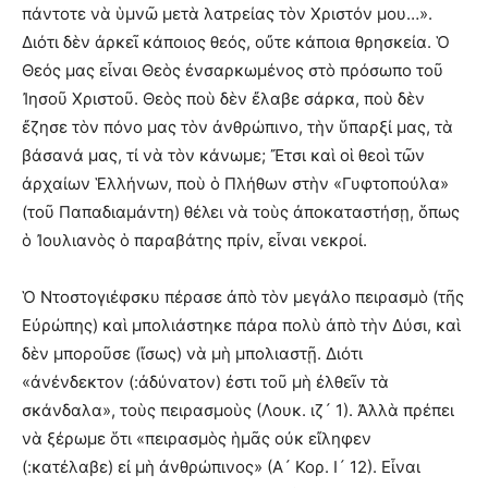
πάντοτε νὰ ὑμνῶ μετὰ λατρείας τὸν Χριστόν μου…».
Διότι δὲν ἀρκεῖ κάποιος θεός, οὔτε κάποια θρησκεία. Ὁ
Θεός μας εἶναι Θεὸς ἐνσαρκωμένος στὸ πρόσωπο τοῦ
Ἰησοῦ Χριστοῦ. Θεὸς ποὺ δὲν ἔλαβε σάρκα, ποὺ δὲν
ἔζησε τὸν πόνο μας τὸν ἀνθρώπινο, τὴν ὕπαρξί μας, τὰ
βάσανά μας, τί νὰ τὸν κάνωμε; Ἔτσι καὶ οἱ θεοὶ τῶν
ἀρχαίων Ἑλλήνων, ποὺ ὁ Πλήθων στὴν «Γυφτοπούλα»
(τοῦ Παπαδιαμάντη) θέλει νὰ τοὺς ἀποκαταστήσῃ, ὅπως
ὁ Ἰουλιανὸς ὁ παραβάτης πρίν, εἶναι νεκροί.
Ὁ Ντοστογιέφσκυ πέρασε ἀπὸ τὸν μεγάλο πειρασμὸ (τῆς
Εὐρώπης) καὶ μπολιάστηκε πάρα πολὺ ἀπὸ τὴν Δύσι, καὶ
δὲν μποροῦσε (ἴσως) νὰ μὴ μπολιαστῇ. Διότι
«ἀνένδεκτον (:ἀδύνατον) ἐστι τοῦ μὴ ἐλθεῖν τὰ
σκάνδαλα», τοὺς πειρασμοὺς (Λουκ. ιζ´ 1). Ἀλλὰ πρέπει
νὰ ξέρωμε ὅτι «πειρασμὸς ἡμᾶς οὐκ εἴληφεν
(:κατέλαβε) εἰ μὴ ἀνθρώπινος» (Α´ Κορ. Ι´ 12). Εἶναι