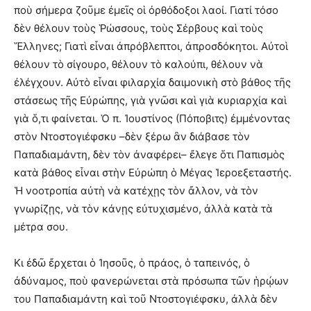
ποὺ σήμερα ζοῦμε ἐμεῖς οἱ ὀρθόδοξοι λαοί. Γιατί τόσο
δὲν θέλουν τοὺς Ῥώσσους, τοὺς Σέρβους καὶ τοὺς
Ἕλληνες; Γιατὶ εἶναι ἀπρόβλεπτοι, ἀπροσδόκητοι. Αὐτοὶ
θέλουν τὸ σίγουρο, θέλουν τὸ καλούπι, θέλουν νὰ
ἐλέγχουν. Αὐτὸ εἶναι φιλαρχία δαιμονικὴ στὸ βάθος τῆς
στάσεως τῆς Εὐρώπης, γιὰ γνῶσι καὶ γιὰ κυριαρχία καὶ
γιὰ ὅ,τι φαίνεται. Ὁ π. Ἰουστίνος (Πόποβιτς) ἐμμένοντας
στὸν Ντοστογιέφσκυ –δὲν ξέρω ἂν διάβασε τὸν
Παπαδιαμάντη, δὲν τὸν ἀναφέρει– ἔλεγε ὅτι Παπισμὸς
κατὰ βάθος εἶναι στὴν Εὐρώπη ὁ Μέγας Ἱεροεξεταστής.
Ἡ νοοτροπία αὐτὴ νὰ κατέχῃς τὸν ἄλλον, νὰ τὸν
γνωρίζῃς, νὰ τὸν κάνῃς εὐτυχισμένο, ἀλλὰ κατὰ τὰ
μέτρα σου.
Κι ἐδῶ ἔρχεται ὁ Ἰησοῦς, ὁ πράος, ὁ ταπεινός, ὁ
ἀδύναμος, ποὺ φανερώνεται στὰ πρόσωπα τῶν ἡρῴων
του Παπαδιαμάντη καὶ τοῦ Ντοστογιέφσκυ, ἀλλὰ δὲν