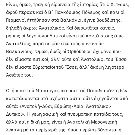
Εἶναι, ὅμως, τραγικὴ εἰρωνεία τῆς ἱστορίας ὅτι ὁ Χ. Ἔσσε,
ἀφοῦ πέρασε καὶ ὁ Β´ Παγκόσμιος Πόλεμος καὶ πάλι οἱ
Γερμανοὶ ἠττήθησαν στὰ Βαλκάνια, ἔγινε βουδδιστής,
δηλαδὴ ἄκρως Ἀνατολικός. Καὶ διερωτᾶται κανείς,
μήπως οἱ λεγόμενοι Δυτικοὶ εἶναι πιὸ κοντὰ στοὺς ἄπω
Ἀνατολίτες, παρὰ σὲ μᾶς ἐδῶ τοὺς κοντινοὺς
Βαλκάνιους. Ὅμως, ἐμεῖς οἱ Ὀρθόδοξοι, ὄχι μόνο ποὺ
δὲν εἴμαστε Δυτικοί, ἀλλ᾿ οὔτε καὶ Ἀνατολικοί του Ἔσσε·
δὲν εἴμαστε Εὐρωπαῖοι τοῦ Ἔσσε, ἀλλ᾿ ἀκόμη λιγότερο
Ἀσιάτες του.
Οἱ ἥρωες τοῦ Ντοστογιέφσκυ καὶ τοῦ Παπαδιαμάντη δὲν
κατατάσσονται στὰ σχήματα αὐτά, οὔτε ἐξηγοῦνται ἀπὸ
αὐτά: «Ἀνατολὴ-Δύσι, Εὐρώπη-Ἀσία, Ἀνατολικοί-
Δυτικοί». Ἡ γεωγραφικὴ καὶ πνευματικὴ πατρίδα τους,
ἀλλὰ καὶ ἡ δική μας, εἶναι ἡ Ἀνατολικὴ Μεσογειακὴ
λεκάνη μὲ τὰ περίχωρά της, ὅπου περιλαμβάνονται ἡ