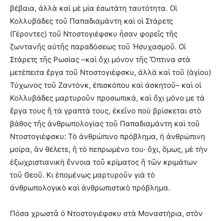
βέβαια, ἀλλὰ καὶ μὲ μία ἐσωτάτη ταυτότητα. Οἱ
Κολλυβάδες τοῦ Παπαδιαμάντη καὶ οἱ Στάρετς
(Γέροντες) τοῦ Ντοστογιέφσκυ ἦσαν φορεῖς τῆς
ζωντανῆς αὐτῆς παραδόσεως τοῦ Ἡσυχασμοῦ. Οἱ
Στάρετς τῆς Ρωσίας –καὶ ὄχι μόνον τῆς Ὄπτινα στὰ
μετέπειτα ἔργα τοῦ Ντοστογιέφσκυ, ἀλλὰ καὶ τοῦ (ἁγίου)
Τύχωνος τοῦ Ζαντόνκ, ἐπισκόπου καὶ ἀσκητοῦ– καὶ οἱ
Κολλυβάδες μαρτυροῦν προσωπικά, καὶ ὄχι μόνο με τὰ
ἔργα τους ἣ τὰ γραπτά τους, ἐκεῖνο ποὺ βρίσκεται στὸ
βάθος τῆς ἀνθρωπολογίας τοῦ Παπαδιαμάντη καὶ τοῦ
Ντοστογιέφσκυ: Τὸ ἀνθρώπινο πρόβλημα, ἡ ἀνθρώπινη
μοίρα, ἂν θέλετε, ἢ τὸ πεπρωμένο του· ὄχι, ὅμως, μὲ τὴν
ἐξωχριστιανικὴ ἔννοια τοῦ κρίματος ἢ τῶν κριμάτων
τοῦ Θεοῦ. Κι ἑπομένως μαρτυροῦν γιὰ τὸ
ἀνθρωπολογικὸ καὶ ἀνθρωπιστικὸ πρόβλημα.
Πόσα χρωστᾶ ὁ Ντοστογιέφσκυ στὰ Μοναστήρια, στὸν