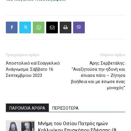
Προηγούμενο άρθρο
Επόμενο άρθρο
Ἀποστολικὸ καὶ Εὐαγγελικὸ
Άρης Σερβετάλης:
Ἀνάγνωσμα: Σάββατο 16
“Αναζητούσα την ηδονή και
Σεπτεμβρίου 2023
έπιασα πάτο – Ζήτησα
βοήθεια και με έσωσε ένας
μοναχός”
ΠΑΡΟΜΟΙΑ ΑΡΘΡΑ
ΠΕΡΙΣΣΟΤΕΡΑ
Μνήμη του Οσίου Πατρός ημών
Καλλινίκου Επισκόπου Εδέσσης (8