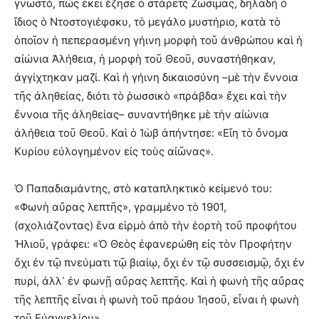
γνωστό, πὼς ἐκεῖ ἔζησε ὁ στάρετς Ζωσιμᾶς, δηλαδὴ ὁ
ἴδιος ὁ Ντοστογιέφσκυ, τὸ μεγάλο μυστήριο, κατὰ τὸ
ὁποῖον ἡ πεπερασμένη γήινη μορφὴ τοῦ ἀνθρώπου καὶ ἡ
αἰώνια Ἀλήθεια, ἡ μορφὴ τοῦ Θεοῦ, συναστήθηκαν,
ἀγγίχτηκαν μαζί. Καὶ ἡ γήινη δικαιοσύνη –μὲ τὴν ἔννοια
τῆς ἀληθείας, διότι τὸ ῥωσσικὸ «πράβδα» ἔχει καὶ τὴν
ἔννοια τῆς ἀληθείας– συναντήθηκε μὲ τὴν αἰώνια
ἀλήθεια τοῦ Θεοῦ. Καὶ ὁ Ἰὼβ ἀπήντησε: «Εἴη τὸ ὄνομα
Κυρίου εὐλογημένον εἰς τοὺς αἰῶνας».
Ὁ Παπαδιαμάντης, στὸ καταπληκτικὸ κείμενό του:
«Φωνὴ αὔρας λεπτῆς», γραμμένο τὸ 1901,
(σχολιάζοντας) ἕνα εἱρμὸ ἀπὸ τὴν ἑορτὴ τοῦ προφήτου
Ἠλιοῦ, γράφει: «Ὁ Θεὸς ἐφανερώθη εἰς τὸν Προφήτην
ὄχι ἐν τῷ πνεύματι τῷ βιαίῳ, ὄχι ἐν τῷ συσσεισμῷ, ὄχι ἐν
πυρί, ἀλλ᾿ ἐν φωνῇ αὔρας λεπτῆς. Καὶ ἡ φωνὴ τῆς αὔρας
τῆς λεπτῆς εἶναι ἡ φωνὴ τοῦ πράου Ἰησοῦ, εἶναι ἡ φωνὴ
τοῦ Εὐαγγελίου».