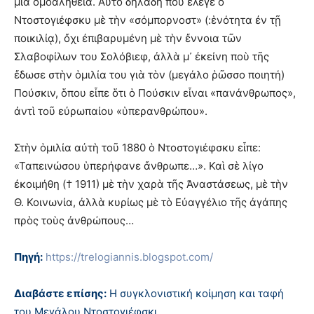
μία ὁμοαλήθεια. Αὐτὸ δηλαδὴ ποὺ ἔλεγε ὁ
Ντοστογιέφσκυ μὲ τὴν «σόμπορνοστ» (:ἑνότητα ἐν τῇ
ποικιλίᾳ), ὄχι ἐπιβαρυμένη μὲ τὴν ἔννοια τῶν
Σλαβοφίλων του Σολόβιεφ, ἀλλὰ μ᾿ ἐκείνη ποὺ τῆς
ἔδωσε στὴν ὁμιλία του γιὰ τὸν (μεγάλο ῥῶσσο ποιητή)
Πούσκιν, ὅπου εἶπε ὅτι ὁ Πούσκιν εἶναι «πανάνθρωπος»,
ἀντὶ τοῦ εὐρωπαίου «ὑπερανθρώπου».
Στὴν ὁμιλία αὐτὴ τοῦ 1880 ὁ Ντοστογιέφσκυ εἶπε:
«Ταπεινώσου ὑπερήφανε ἄνθρωπε…». Καὶ σὲ λίγο
ἐκοιμήθη († 1911) μὲ τὴν χαρὰ τῆς Ἀναστάσεως, μὲ τὴν
Θ. Κοινωνία, ἀλλὰ κυρίως μὲ τὸ Εὐαγγέλιο τῆς ἀγάπης
πρὸς τοὺς ἀνθρώπους…
Πηγή:
https://trelogiannis.blogspot.com/
Διαβάστε επίσης:
Η συγκλονιστική κοίμηση και ταφή
του Μεγάλου Ντοστογιέφσκι