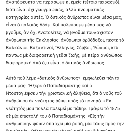
ἀναπόφευκτο νὰ περάσωμε κι ἐμεῖς (τέτοιο πειρασμό),
διότι εἶναι ὄχι γεωγραφικές, ἀλλὰ πνευματικὲς
κατηγορίες αὐτές. Ὁ δυτικὸς ἄνθρωπος εἶναι μέσα μας,
εἶναι ὁ παλαιὸς Ἀδάμ. Καὶ παλεύουμε μέσα μας νὰ
βγοῦμε, ἂν ὄχι Ἀνατολίτες, νὰ βγοῦμε τουλάχιστον
ἄνθρωποι τῆς Ἐκκλησίας, ἄνθρωποι ὀρθόδοξοι, πέστε τὸ
Βαλκάνιοι, Βυζαντινοί, Ἕλληνες, Σέρβοι, Ῥῶσσοι, κτλ,
πάντως μὲ διαφορετικὴ γεῦσι ζωῆς, μὲ πείρα ἀνθρώπου
διαφορετικὴ ἀπὸ ὅ,τι εἶναι ὁ δυτικὸς ἄνθρωπος.
Αὐτὸ ποὺ λέμε «δυτικὸς ἄνθρωπος», ἐμφωλεύει πάντα
μέσα μας. Ἤξερε ὁ Παπαδιαμάντης καὶ ὁ
Ντοστογιέφσκυ τὴν χριστιανικὴ ἀλήθεια, ὅτι ὁ νοῦς τοῦ
ἀνθρώπου ἐκ νεότητος ῥέπει πρὸς τὸ πονηρό. «Ἐκ
νεότητός μου πολλὰ πολεμεῖ με πάθη». Γράφει τὸ 1875
σὲ μία ἐπιστολή του ὁ Παπαδιαμάντης: «Εἰς τὴν
ἀνθρωπίνην φύσιν ὑπάρχει μία ῥοπή, μία τάσις πρὸς τὴν