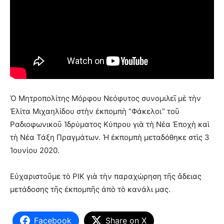
Ὁ Μητροπολίτης Μόρφου Νεόφυτος συνομιλεῖ μὲ τὴν
Ἐλίτα Μιχαηλίδου στὴν ἐκπομπὴ “Φάκελοι” τοῦ
Ραδιοφωνικοῦ Ἱδρύματος Κύπρου γιὰ τὴ Νέα Ἐποχὴ καὶ
τὴ Νέα Τάξη Πραγμάτων. Ἡ ἐκπομπὴ μεταδόθηκε στὶς 3
Ἰουνίου 2020.
Εὐχαριστοῦμε τὸ ΡΙΚ γιὰ τὴν παραχώρηση τῆς ἄδειας
μετάδοσης τῆς ἐκπομπῆς ἀπὸ τὸ κανάλι μας.
Facebook
Share on X