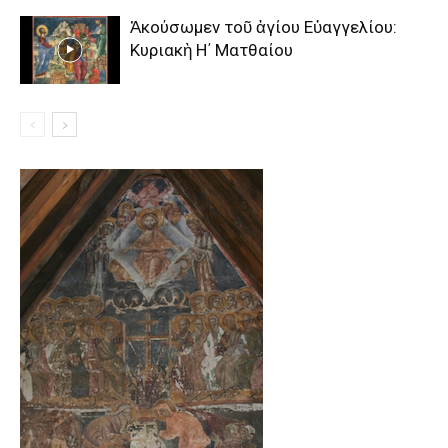
Ἀκούσωμεν τοῦ ἁγίου Εὐαγγελίου:
Κυριακὴ Η΄ Ματθαίου