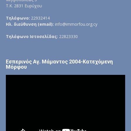
Τ.Κ. 2831 Ευρύχου
Τηλέφωνο:
22932414
Ηλ. διεύθυνση (email):
info@immorfou.org.cy
Τηλέφωνο Ιστοσελίδας:
22823330
Εσπερινός Αγ. Μάμαντος 2004-Κατεχόμενη
Μόρφου