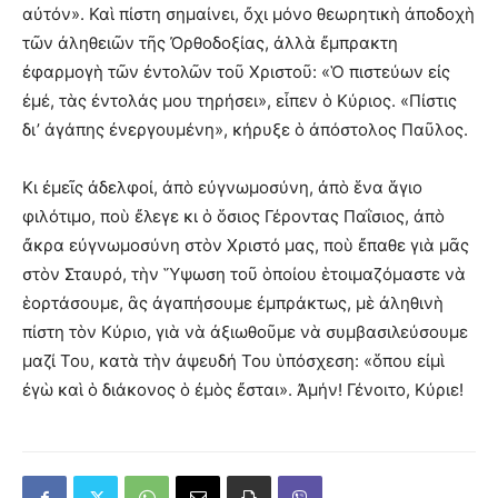
αὐτόν». Καὶ πίστη σημαίνει, ὄχι μόνο θεωρητικὴ ἀποδοχὴ
τῶν ἀληθειῶν τῆς Ὀρθοδοξίας, ἀλλὰ ἔμπρακτη
ἐφαρμογὴ τῶν ἐντολῶν τοῦ Χριστοῦ: «Ὁ πιστεύων εἰς
ἐμέ, τὰς ἐντολάς μου τηρήσει», εἶπεν ὁ Κύριος. «Πίστις
δι’ ἀγάπης ἐνεργουμένη», κήρυξε ὁ ἀπόστολος Παῦλος.
Κι ἐμεῖς ἀδελφοί, ἀπὸ εὐγνωμοσύνη, ἀπὸ ἕνα ἅγιο
φιλότιμο, ποὺ ἔλεγε κι ὁ ὅσιος Γέροντας Παΐσιος, ἀπὸ
ἄκρα εὐγνωμοσύνη στὸν Χριστό μας, ποὺ ἔπαθε γιὰ μᾶς
στὸν Σταυρό, τὴν Ὕψωση τοῦ ὁποίου ἑτοιμαζόμαστε νὰ
ἑορτάσουμε, ἂς ἀγαπήσουμε ἐμπράκτως, μὲ ἀληθινὴ
πίστη τὸν Κύριο, γιὰ νὰ ἀξιωθοῦμε νὰ συμβασιλεύσουμε
μαζί Του, κατὰ τὴν ἀψευδή Του ὑπόσχεση: «ὅπου εἰμὶ
ἐγὼ καὶ ὁ διάκονος ὁ ἐμὸς ἔσται». Ἀμήν! Γένοιτο, Κύριε!