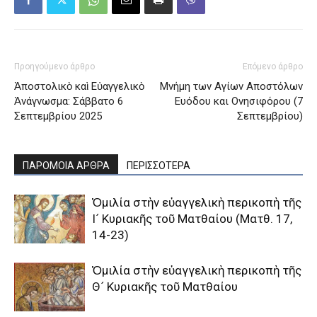
Προηγούμενο άρθρο
Επόμενο άρθρο
Ἀποστολικὸ καὶ Εὐαγγελικὸ
Mνήμη των Aγίων Aποστόλων
Ἀνάγνωσμα: Σάββατο 6
Eυόδου και Oνησιφόρου (7
Σεπτεμβρίου 2025
Σεπτεμβρίου)
ΠΑΡΟΜΟΙΑ ΑΡΘΡΑ
ΠΕΡΙΣΣΟΤΕΡΑ
Ὁμιλία στὴν εὐαγγελικὴ περικοπὴ τῆς
Ι´ Κυριακῆς τοῦ Ματθαίου (Ματθ. 17,
14-23)
Ὁμιλία στὴν εὐαγγελικὴ περικοπὴ τῆς
Θ´ Κυριακῆς τοῦ Ματθαίου