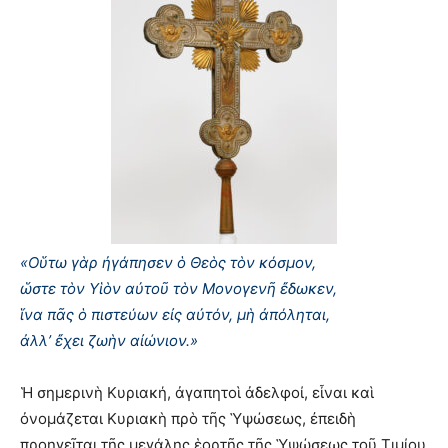
«Οὕτω γὰρ ἠγάπησεν ὁ Θεὸς τὸν κόσμον,
ὥστε τὸν Υἱὸν αὐτοῦ τὸν Μονογενῆ ἔδωκεν,
ἵνα πᾶς ὁ πιστεύων εἰς αὐτόν, μὴ ἀπόληται,
ἀλλ’ ἔχει ζωὴν αἰώνιον.»
Ἡ σημερινὴ Κυριακή, ἀγαπητοὶ ἀδελφοί, εἶναι καὶ
ὀνομάζεται Κυριακὴ πρὸ τῆς Ὑψώσεως, ἐπειδὴ
προηγεῖται τῆς μεγάλης ἑορτῆς τῆς Ὑψώσεως τοῦ Τιμίου