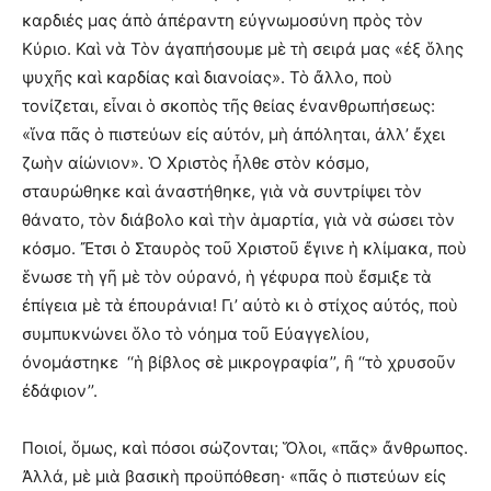
καρδιές μας ἀπὸ ἀπέραντη εὐγνωμοσύνη πρὸς τὸν
Κύριο. Καὶ νὰ Τὸν ἀγαπήσουμε μὲ τὴ σειρά μας «ἐξ ὅλης
ψυχῆς καὶ καρδίας καὶ διανοίας». Τὸ ἄλλο, ποὺ
τονίζεται, εἶναι ὁ σκοπὸς τῆς θείας ἐνανθρωπήσεως:
«ἵνα πᾶς ὁ πιστεύων εἰς αὐτόν, μὴ ἀπόληται, ἀλλ’ ἔχει
ζωὴν αἰώνιον». Ὁ Χριστὸς ἦλθε στὸν κόσμο,
σταυρώθηκε καὶ ἀναστήθηκε, γιὰ νὰ συντρίψει τὸν
θάνατο, τὸν διάβολο καὶ τὴν ἁμαρτία, γιὰ νὰ σώσει τὸν
κόσμο. Ἔτσι ὁ Σταυρὸς τοῦ Χριστοῦ ἔγινε ἡ κλίμακα, ποὺ
ἕνωσε τὴ γῆ μὲ τὸν οὐρανό, ἡ γέφυρα ποὺ ἔσμιξε τὰ
ἐπίγεια μὲ τὰ ἐπουράνια! Γι’ αὐτὸ κι ὁ στίχος αὐτός, ποὺ
συμπυκνώνει ὅλο τὸ νόημα τοῦ Εὐαγγελίου,
ὀνομάστηκε ‘‘ἡ βίβλος σὲ μικρογραφία’’, ἢ ‘‘τὸ χρυσοῦν
ἐδάφιον’’.
Ποιοί, ὅμως, καὶ πόσοι σώζονται; Ὅλοι, «πᾶς» ἄνθρωπος.
Ἀλλά, μὲ μιὰ βασικὴ προϋπόθεση· «πᾶς ὁ πιστεύων εἰς