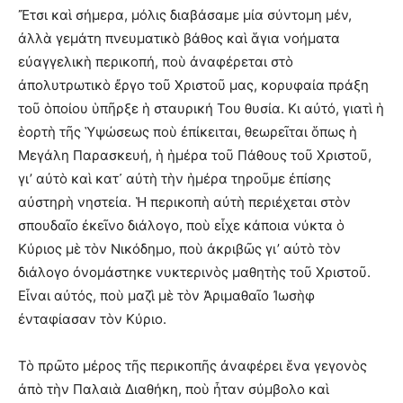
Ἔτσι καὶ σήμερα, μόλις διαβάσαμε μία σύντομη μέν,
ἀλλὰ γεμάτη πνευματικὸ βάθος καὶ ἅγια νοήματα
εὐαγγελικὴ περικοπή, ποὺ ἀναφέρεται στὸ
ἀπολυτρωτικὸ ἔργο τοῦ Χριστοῦ μας, κορυφαία πράξη
τοῦ ὁποίου ὑπῆρξε ἡ σταυρική Του θυσία. Κι αὐτό, γιατὶ ἡ
ἑορτὴ τῆς Ὑψώσεως ποὺ ἐπίκειται, θεωρεῖται ὅπως ἡ
Μεγάλη Παρασκευή, ἡ ἡμέρα τοῦ Πάθους τοῦ Χριστοῦ,
γι’ αὐτὸ καὶ κατ᾽ αὐτὴ τὴν ἡμέρα τηροῦμε ἐπίσης
αὐστηρὴ νηστεία. Ἡ περικοπὴ αὐτὴ περιέχεται στὸν
σπουδαῖο ἐκεῖνο διάλογο, ποὺ εἶχε κάποια νύκτα ὁ
Κύριος μὲ τὸν Νικόδημο, ποὺ ἀκριβῶς γι’ αὐτὸ τὸν
διάλογο ὀνομάστηκε νυκτερινὸς μαθητὴς τοῦ Χριστοῦ.
Εἶναι αὐτός, ποὺ μαζὶ μὲ τὸν Ἀριμαθαῖο Ἰωσὴφ
ἐνταφίασαν τὸν Κύριο.
Τὸ πρῶτο μέρος τῆς περικοπῆς ἀναφέρει ἕνα γεγονὸς
ἀπὸ τὴν Παλαιὰ Διαθήκη, ποὺ ἦταν σύμβολο καὶ