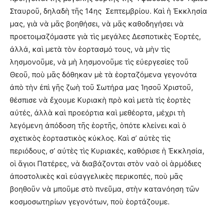
Σταυροῦ, δηλαδὴ τῆς 14ης Σεπτεμβρίου. Καὶ ἡ Ἐκκλησία
μας, γιὰ νὰ μᾶς βοηθήσει, νὰ μᾶς καθοδηγήσει νὰ
προετοιμαζόμαστε γιὰ τὶς μεγάλες Δεσποτικὲς Ἑορτές,
ἀλλά, καὶ μετὰ τὸν ἑορτασμό τους, νὰ μὴν τὶς
λησμονοῦμε, νὰ μὴ λησμονοῦμε τὶς εὐεργεσίες τοῦ
Θεοῦ, ποὺ μᾶς δόθηκαν μὲ τὰ ἑορταζόμενα γεγονότα
ἀπὸ τὴν ἐπὶ γῆς ζωὴ τοῦ Σωτήρα μας Ἰησοῦ Χριστοῦ,
θέσπισε νὰ ἔχουμε Κυριακὴ πρὸ καὶ μετὰ τὶς ἑορτὲς
αὐτές, ἀλλὰ καὶ προεόρτια καὶ μεθέορτα, μέχρι τὴ
λεγόμενη ἀπόδοση τῆς ἑορτῆς, ὁπότε κλείνει καὶ ὁ
σχετικὸς ἑορταστικὸς κύκλος. Καὶ σ’ αὐτὲς τὶς
περιόδους, σ’ αὐτὲς τὶς Κυριακές, καθόρισε ἡ Ἐκκλησία,
οἱ ἅγιοι Πατέρες, νὰ διαβάζονται στὸν ναὸ οἱ ἁρμόδιες
ἀποστολικὲς καὶ εὐαγγελικὲς περικοπές, ποὺ μᾶς
βοηθοῦν νὰ μποῦμε στὸ πνεῦμα, στὴν κατανόηση τῶν
κοσμοσωτηρίων γεγονότων, ποὺ ἑορτάζουμε.