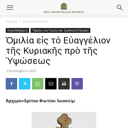
Αρχική
Κυριακοδρόμιο
Κυριακοδρόμιο
Ύψωσις του Τιμίου και Ζωοποιού Σταυρού
Ὁμιλία εἰς τὸ Εὐαγγέλιον
τῆς Κυριακῆς πρὸ τῆς
Ὑψώσεως
6 Σεπτεμβρίου 2025
Ἀρχιμανδρίτου Φωτίου Ἰωακεὶμ