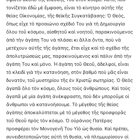
τονίζεται ἐδῶ μὲ ἔμφαση, εἶναι τὸ κίνητρο αὐτῆς τῆς
θείας Οἰκονομίας, τῆς θεϊκῆς Συγκατάβασης: Ὁ Θεός,
ὅπως εἶχε τὸ προαιώνιο σχέδιό Του γιὰ τὴ Δημιουργία
ὅλου τοῦ κόσμου, αἰσθητοῦ καὶ νοητοῦ, παρακινούμενος
ἀπὸ τὴν ἀγάπη Του νὰ πλάσει κι ἄλλα ὄντα, ποὺ νὰ
μετέχουν αὐτῆς τῆς ἀγάπης, ἔτσι εἶχε καὶ τὸ σχέδιο τῆς
ἀπολυτρώσεώς μας, παρακινούμενος καὶ πάλιν ἀπὸ τὴν
ἀγάπη Του καὶ μόνο. Ἠ ἀγάπη τοῦ Θεοῦ, ἀδελφοί, εἶναι
τὸ κλειδὶ γιὰ τὴν κατανόηση, στὸν βαθμὸ ποὺ μᾶς εἶναι
δυνατόν, τοῦ μυστηρίου τῆς ἐν Χριστῷ σωτηρίας. Ὁ Θεὸς
ἀγαπᾶ ὅλο τὸν κόσμο, ὅλους τοὺς ἀνθρώπους. Καὶ τοὺς
ἀγαπᾶ μὲ μία ἀγάπη ἀνέκφραστη, ποὺ δὲν μποροῦμε οἱ
ἄνθρωποι νὰ κατανοήσουμε. Τὸ μέγεθος τῆς θείας
ἀγάπης ἀποκαλύπτεται μὲ τὸ μέγεθος τῆς προσφορᾶς
τοῦ Θεοῦ πρὸς τὸν κόσμο. Ὁ οὐράνιος Πατέρας
προσφέρει τὸν Μονογενῆ Του Υἱὸ ὡς θυσία. Καὶ πρέπει,
συνειδητοποιῶντας αὐτὴ τὴ θυσία, νὰ πλημμυρίσουν οἱ