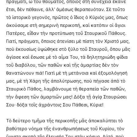
πράγματι, ὢ τοῦ θαύματος, ὅποιος στὴ συνέχεια ἔκανε
ἔτσι, δὲν πέθαινε, ἀλλ’ ἀμέσως θεραπευόταν. Σὲ τοῦτο
τὸ ἱστορικὸ γεγονός, πρῶτος ὁ ἴδιος ὁ Κύριός μας, ὅπως
ἀκούσαμε στὴ σημερινὴ περικοπή, καὶ κατόπιν οἱ ἅγιοι
Πατέρες, εἶδαν τὴν προτύπωση τοῦ Σταυρικοῦ Πάθους.
Γιατί, πράγματι, ὅποιος ἀτενίσει μὲ πίστη τὸν Χριστό μας,
ποὺ ἑκουσίως ὑψώθηκε στὸ ξύλο τοῦ Σταυροῦ, ὅπου μᾶς
ἁγίασε καὶ ἔσωσε μὲ τὸ αἷμα Του, τὰ δηλητηριώδη φίδια
τοῦ διαβόλου, τῶν παθῶν καὶ τῆς ἁμαρτίας δὲν τὸν
θανατώνουν πιά! Γιατὶ μὲ τὴ μετάνοια καὶ ἐξομολόγησή
μας, μὲ τὴ Χάρη τῆς ἀπολύτρωσης, ποὺ πήγασε ἀπὸ τὸ
Σταυρικὸ Πάθος, λαμβάνουμε τὴ θεραπεία τῶν παθῶν,
τὴν ἄφεση τῶν ἁμαρτιῶν μας! Δόξα τῇ ἁγίᾳ Σταυρώσει
Σου· δόξα τοῖς ἀχράντοις Σου Πάθεσι, Κύριε!
Τὸ δεύτερο τμῆμα τῆς περικοπῆς μᾶς ἀποκαλύπτει τὸ
βαθύτερο νόημα τῆς ἐνανθρωπήσεως τοῦ Κυρίου, τὸν
ὕψιστο σκοπὸ τῆς ἔλευσής Του στὸν κόσμο. Αὐτό, ποὺ