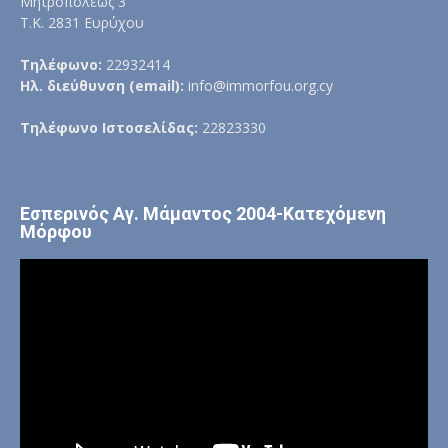
Μητροπόλεως 3
Τ.Κ. 2831 Ευρύχου
Τηλέφωνο:
22932414
Ηλ. διεύθυνση (email):
info@immorfou.org.cy
Τηλέφωνο Ιστοσελίδας:
22823330
Εσπερινός Αγ. Μάμαντος 2004-Κατεχόμενη
Μόρφου