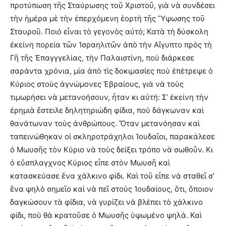
προτύπωση τῆς Σταύρωσης τοῦ Χριστοῦ, γιὰ νὰ συνδέσει
τὴν ἡμέρα μὲ τὴν ἐπερχόμενη ἑορτὴ τῆς Ὕψωσης τοῦ
Σταυροῦ. Ποιό εἶναι τὸ γεγονὸς αὐτό; Κατὰ τὴ δύσκολη
ἐκείνη πορεία τῶν Ἰσραηλιτῶν ἀπὸ τὴν Αἴγυπτο πρὸς τὴ
Γῆ τῆς Ἐπαγγγελίας, τὴν Παλαιστίνη, ποὺ διάρκεσε
σαράντα χρόνια, μία ἀπὸ τὶς δοκιμασίες ποὺ ἐπέτρεψε ὁ
Κύριος στοὺς ἀγνώμονες Ἑβραίους, γιὰ νὰ τοὺς
τιμωρήσει νὰ μετανοήσουν, ἦταν κι αὐτή: Σ’ ἐκείνη τὴν
ἐρημιὰ ἔστειλε δηλητηριώδη φίδια, ποὺ δάγκωναν καὶ
θανάτωναν τοὺς ἀνθρώπους. Ὅταν μετανόησαν καὶ
ταπεινώθηκαν οἱ σκληροτράχηλοι Ἰουδαῖοι, παρακάλεσε
ὁ Μωυσῆς τὸν Κύριο νὰ τοὺς δείξει τρόπο νὰ σωθοῦν. Κι
ὁ εὔσπλαγχνος Κύριος εἶπε στὸν Μωυσῆ καὶ
κατασκεύασε ἕνα χάλκινο φίδι. Καὶ τοῦ εἶπε νὰ σταθεῖ σ’
ἕνα ψηλὸ σημεῖο καὶ νὰ πεῖ στοὺς Ἰουδαίους, ὅτι, ὅποιον
δαγκώσουν τὰ φίδια, νὰ γυρίζει νὰ βλέπει τὸ χάλκινο
φίδι, ποὺ θὰ κρατοῦσε ὁ Μωυσῆς ὑψωμένο ψηλά. Καὶ