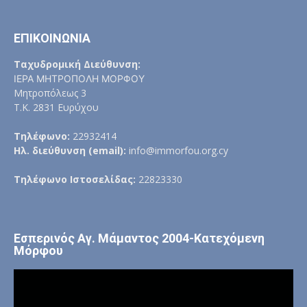
ΕΠΙΚΟΙΝΩΝΙΑ
Ταχυδρομική Διεύθυνση:
ΙΕΡΑ ΜΗΤΡΟΠΟΛΗ ΜΟΡΦΟΥ
Μητροπόλεως 3
Τ.Κ. 2831 Ευρύχου
Τηλέφωνο:
22932414
Ηλ. διεύθυνση (email):
info@immorfou.org.cy
Τηλέφωνο Ιστοσελίδας:
22823330
Εσπερινός Αγ. Μάμαντος 2004-Κατεχόμενη
Μόρφου