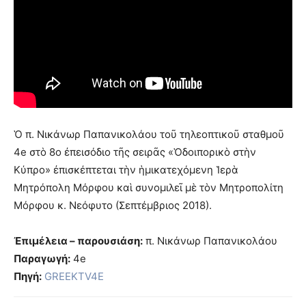
Ὁ π. Νικάνωρ Παπανικολάου τοῦ τηλεοπτικοῦ σταθμοῦ
4e στὸ 8ο ἐπεισόδιο τῆς σειρᾶς «Ὁδοιπορικὸ στὴν
Κύπρο» ἐπισκέπτεται τὴν ἡμικατεχόμενη Ἱερὰ
Μητρόπολη Μόρφου καὶ συνομιλεῖ μὲ τὸν Μητροπολίτη
Μόρφου κ. Νεόφυτο (Σεπτέμβριος 2018).
Ἐπιμέλεια – παρουσιάση:
π. Νικάνωρ Παπανικολάου
Παραγωγή:
4e
Πηγή:
GREEKTV4E