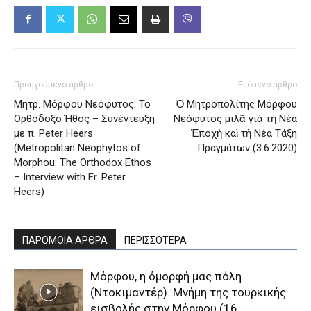
Προηγούμενο άρθρο
Επόμενο άρθρο
Μητρ. Μόρφου Νεόφυτος: Το
Ὁ Μητροπολίτης Μόρφου
Ορθόδοξο Ήθος – Συνέντευξη
Νεόφυτος μιλᾶ γιὰ τὴ Νέα
με π. Peter Heers
Ἐποχὴ καὶ τὴ Νέα Τάξη
(Metropolitan Neophytos of
Πραγμάτων (3.6.2020)
Morphou: The Orthodox Ethos
– Interview with Fr. Peter
Heers)
ΠΑΡΟΜΟΙΑ ΑΡΘΡΑ
ΠΕΡΙΣΣΟΤΕΡΑ
Μόρφου, η όμορφή μας πόλη
(Ντοκιμαντέρ). Μνήμη της τουρκικής
εισβολής στην Μόρφου (16