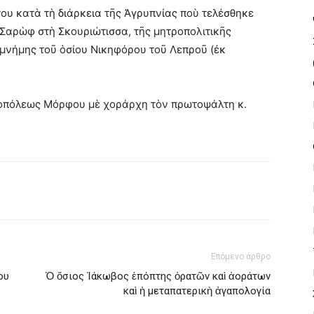
υ κατὰ τὴ διάρκεια τῆς Ἀγρυπνίας ποὺ τελέσθηκε
 Σαρὼφ στὴ Σκουριώτισσα, τῆς μητροπολιτικῆς
 μνήμης τοῦ ὁσίου Νικηφόρου τοῦ Λεπροῦ (ἐκ
ροπόλεως Μόρφου μὲ χοράρχη τὸν πρωτοψάλτη κ.
Επόμενο άρθρο
ου
Ὁ ὅσιος Ἰάκωβος ἐπόπτης ὀρατῶν καὶ ἀοράτων
καὶ ἡ μεταπατερικὴ ἀγαπολογία