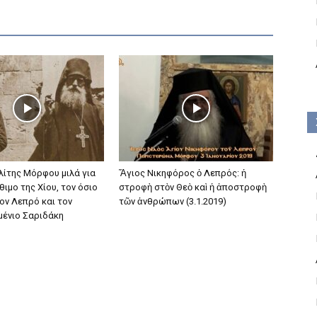
ίτης Μόρφου μιλά για
Ἅγιος Νικηφόρος ὁ Λεπρός: ἡ
θιμο της Χίου, τον όσιο
στροφὴ στὸν Θεὸ καὶ ἡ ἀποστροφὴ
ον Λεπρό και τον
τῶν ἀνθρώπων (3.1.2019)
μένιο Σαριδάκη