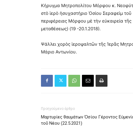
Κήρυγμα Μητροπολίτου Μόρφου κ. Νεοφύτο
στὸ ἱερὸ ἡσυχαστήριο Ὁσίου Σεραφεὶμ τοῦ
περιφέρειας Μόρφου μὲ τὴν εὐκαιρεία τῆς
μεταθέσεως) (19 -20.1.2018).
Ψάλλει χορὸς ἱεροψαλτῶν τῆς Ἱερᾶς Μητ
Μάριο Αντωνίου.
Προηγούμενο άρθρο
Μαρτυρίες θαυμάτων Ὁσίου Γέροντος Εὐμενί
τοῦ Νέου (22.5.2021)