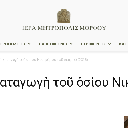
ΤΡΟΠΟΛΙΤΗΣ
ΠΛΗΡΟΦΟΡΙΕΣ
ΠΕΡΙΦΕΡΕΙΕΣ
ΚΑΤ
Ιερά
ὴ καταγωγὴ τοῦ ὁσίου Νικηφόρου τοῦ Λεπροῦ (2018)
καταγωγὴ τοῦ ὁσίου Ν
Μητρόπολις
Μόρφου