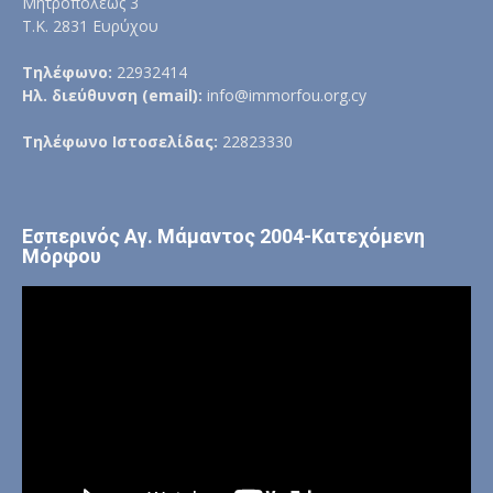
Μητροπόλεως 3
Τ.Κ. 2831 Ευρύχου
Τηλέφωνο:
22932414
Ηλ. διεύθυνση (email):
info@immorfou.org.cy
Τηλέφωνο Ιστοσελίδας:
22823330
Εσπερινός Αγ. Μάμαντος 2004-Κατεχόμενη
Μόρφου