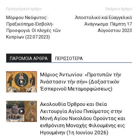
Προηγούμενο άρθρο
Επόμενο άρθρο
Μόρφου Νεόφυτος:
Ἀποστολικὸ καὶ Εὐαγγελικὸ
Πραξικόπημα-Εἰσβολὴ-
Ἀνάγνωσμα: Πέμπτη 17
Προσφυγιά. Οἱ πληγὲς τῶν
Αὐγούστου 2023
Κυπρίων (22.07.2023)
ΠΑΡΟΜΟΙΑ ΑΡΘΡΑ
ΠΕΡΙΣΣΟΤΕΡΑ
Μάριος Ἀντωνίου: «Προτυπῶν τὴν
Ἀνάστασιν τὴν σήν» (Δοξαστικὸν
Ἑσπερινοῦ Μεταμορφώσεως)
Aκολουθία Όρθρου και Θεία
Λειτουργία Αγίου Πνεύματος στην
Μονή Αγίου Νικολάου Ορούντας και
ενθρόνιση Μοναχής Φιλουμένης εις
Ηγουμένην (1η Ιουνίου 2026)