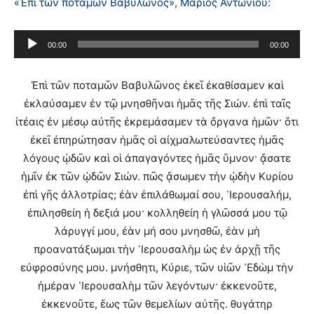
«Ἐπὶ τῶν ποταμῶν Βαβυλῶνος», Μάριος Αντωνίου:
Πρόγραμμα
00:00
00:00
Αναπαραγωγής
Ήχου
Ἐπὶ τῶν ποταμῶν Βαβυλῶνος ἐκεῖ ἐκαθίσαμεν καὶ
ἐκλαύσαμεν ἐν τῷ μνησθῆναι ἡμᾶς τῆς Σιών. ἐπὶ ταῖς
ἰτέαις ἐν μέσῳ αὐτῆς ἐκρεμάσαμεν τὰ ὄργανα ἡμῶν· ὅτι
ἐκεῖ ἐπηρώτησαν ἡμᾶς οἱ αἰχμαλωτεύσαντες ἡμᾶς
λόγους ᾠδῶν καὶ οἱ ἀπαγαγόντες ἡμᾶς ὕμνον· ᾄσατε
ἡμῖν ἐκ τῶν ᾠδῶν Σιών. πῶς ᾄσωμεν τὴν ᾠδὴν Κυρίου
ἐπὶ γῆς ἀλλοτρίας; ἐὰν ἐπιλάθωμαί σου, ῾Ιερουσαλήμ,
ἐπιλησθείη ἡ δεξιά μου· κολληθείη ἡ γλῶσσά μου τῷ
λάρυγγί μου, ἐὰν μή σου μνησθῶ, ἐὰν μὴ
προανατάξωμαι τὴν ῾Ιερουσαλὴμ ὡς ἐν ἀρχῇ τῆς
εὐφροσύνης μου. μνήσθητι, Κύριε, τῶν υἱῶν ᾿Εδὼμ τὴν
ἡμέραν ῾Ιερουσαλὴμ τῶν λεγόντων· ἐκκενοῦτε,
ἐκκενοῦτε, ἕως τῶν θεμελίων αὐτῆς. θυγάτηρ