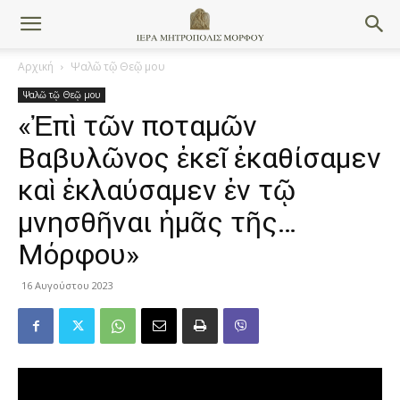
Αρχική
Ψαλῶ τῷ Θεῷ μου
Ψαλῶ τῷ Θεῷ μου
«Ἐπὶ τῶν ποταμῶν
Βαβυλῶνος ἐκεῖ ἐκαθίσαμεν
καὶ ἐκλαύσαμεν ἐν τῷ
μνησθῆναι ἡμᾶς τῆς…
Μόρφου»
16 Αυγούστου 2023