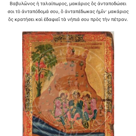
Βαβυλῶνος ἡ ταλαίπωρος, μακάριος ὃς ἀνταποδώσει
σοι τὸ ἀνταπόδομά σου, ὃ ἀνταπέδωκας ἡμῖν· μακάριος
ὃς κρατήσει καὶ ἐδαφιεῖ τὰ νήπιά σου πρὸς τὴν πέτραν.