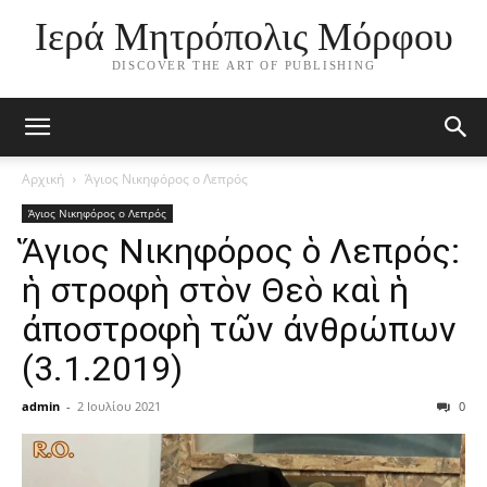
Ιερά Μητρόπολις Μόρφου
DISCOVER THE ART OF PUBLISHING
Αρχική
Άγιος Νικηφόρος ο Λεπρός
Άγιος Νικηφόρος ο Λεπρός
Ἅγιος Νικηφόρος ὁ Λεπρός:
ἡ στροφὴ στὸν Θεὸ καὶ ἡ
ἀποστροφὴ τῶν ἀνθρώπων
(3.1.2019)
admin
-
2 Ιουλίου 2021
0