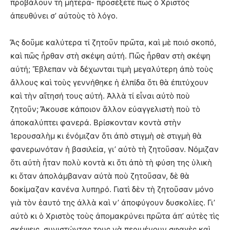
προβάλουν τὴ μήτερα- προσέξετε πῶς ὁ Χριστὸς
ἀπευθύνει σ’ αὐτοὺς τὸ λόγο.
Ἄς δοῦμε καλύτερα τί ζητοῦν πρῶτα, καὶ μὲ ποιό σκοπό,
καὶ πῶς ἦρθαν στὴ σκέψη αὐτή. Πῶς ἦρθαν στὴ σκέψη
αὐτή; Ἔβλεπαν νὰ δέχωνται τιμὴ μεγαλύτερη ἀπὸ τοὺς
ἄλλους καὶ τοὺς γεννήθηκε ἡ ἐλπίδα ὅτι θὰ ἐπιτύχουν
καὶ τὴν αἴτησή τους αὐτή. Ἀλλὰ τί εἶναι αὐτὸ ποὺ
ζητοῦν; Ἄκουσε κάποιον ἅλλον εὐαγγελιστὴ ποὺ τὸ
ἀποκαλύπτει φανερά. Βρίσκονταν κοντὰ στὴν
Ἱερουσαλὴμ κι ἐνόμιζαν ὅτι ἀπὸ στιγμὴ σὲ στιγμὴ θὰ
φανερωνόταν ἡ βασιλεία, γι’ αὐτὸ τὴ ζητοῦσαν. Νόμιζαν
ὅτι αὐτὴ ἦταν πολὺ κοντὰ κι ὅτι ἀπὸ τὴ φύση της ὑλικὴ
κι ὅταν ἀπολάμβαναν αὐτὰ ποὺ ζητοῦσαν, δὲ θὰ
δοκίμαζαν κανένα λυπηρό. Γιατὶ δὲν τὴ ζητοῦσαν μόνο
γιὰ τὸν ἑαυτό της ἀλλὰ καὶ ν’ ἀποφύγουν δυσκολίες. Γι’
αὐτὸ κι ὁ Χριστὸς τοὺς ἀπομακρύνει πρῶτα ἀπ’ αὐτὲς τὶς
σκέψεις, συνιστώντας τους νὰ περιμένουν σφαγὲς καὶ