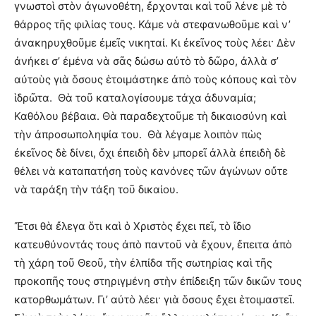
γνωστοὶ στὸν ἀγωνοθέτη, ἔρχονται καὶ τοῦ λένε μὲ τὸ
θάρρος τῆς φιλίας τους. Κάμε νὰ στεφανωθοῦμε καὶ ν’
ἀνακηρυχθοῦμε ἐμεῖς νικηταί. Κι ἐκεῖνος τοὺς λέει· Δὲν
ἀνήκει σ’ ἐμένα νὰ σᾶς δώσω αὐτὸ τὸ δῶρο, ἀλλὰ σ’
αὐτοὺς γιὰ ὅσους ἑτοιμάστηκε ἀπὸ τοὺς κόπους καὶ τὸν
ἱδρῶτα. Θὰ τοῦ καταλογίσουμε τάχα ἀδυναμία;
Καθόλου βέβαια. Θὰ παραδεχτοῦμε τὴ δικαιοσύνη καὶ
τὴν ἀπροσωποληψία του. Θὰ λέγαμε λοιπὸν πὼς
ἐκεῖνος δὲ δίνει, ὄχι ἐπειδὴ δὲν μπορεῖ ἀλλὰ ἐπειδὴ δὲ
θέλει νὰ καταπατήση τοὺς κανόνες τῶν ἀγώνων οὔτε
νὰ ταράξη τὴν τάξη τοῦ δικαίου.
Ἔτσι θὰ ἔλεγα ὅτι καὶ ὁ Χριστὸς ἔχει πεῖ, τὸ ἴδιο
κατευθύνοντάς τους ἀπὸ παντοῦ νὰ ἔχουν, ἔπειτα ἀπὸ
τὴ χάρη τοῦ Θεοῦ, τὴν ἐλπίδα τῆς σωτηρίας καὶ τῆς
προκοπῆς τους στηριγμένη στὴν ἐπίδειξη τῶν δικῶν τους
κατορθωμάτων. Γι’ αὐτὸ λέει· γιὰ ὅσους ἔχει ἑτοιμαστεῖ.