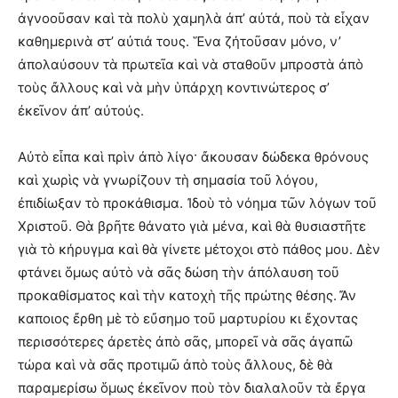
ἀγνοοῦσαν καὶ τὰ πολὺ χαμηλὰ ἀπ’ αὐτά, ποὺ τὰ εἶχαν
καθημερινὰ στ’ αὐτιά τους. Ἕνα ζήτοῦσαν μόνο, ν’
ἀπολαύσουν τὰ πρωτεῖα καὶ νὰ σταθοῦν μπροστὰ ἀπὸ
τοὺς ἄλλους καὶ νὰ μὴν ὑπάρχη κοντινώτερος σ’
ἐκεῖνον ἀπ’ αὐτούς.
Αὐτὸ εἶπα καὶ πρὶν ἀπὸ λίγο· ἄκουσαν δώδεκα θρόνους
καὶ χωρὶς νὰ γνωρίζουν τὴ σημασία τοῦ λόγου,
ἐπιδίωξαν τὸ προκάθισμα. Ἰδοὺ τὸ νόημα τῶν λόγων τοῦ
Χριστοῦ. Θὰ βρῆτε θάνατο γιὰ μένα, καὶ θὰ θυσιαστῆτε
γιὰ τὸ κήρυγμα καὶ θὰ γίνετε μέτοχοι στὸ πάθος μου. Δὲν
φτάνει ὅμως αὐτὸ νὰ σᾶς δώση τὴν ἀπόλαυση τοῦ
προκαθίσματος καὶ τὴν κατοχὴ τῆς πρώτης θέσης. Ἄν
καποιος ἔρθη μὲ τὸ εὔσημο τοῦ μαρτυρίου κι ἔχοντας
περισσότερες ἀρετὲς ἀπὸ σᾶς, μπορεῖ νὰ σᾶς ἀγαπῶ
τώρα καὶ νὰ σᾶς προτιμῶ ἀπὸ τοὺς ἄλλους, δὲ θὰ
παραμερίσω ὅμως ἐκεῖνον ποὺ τὸν διαλαλοῦν τὰ ἔργα