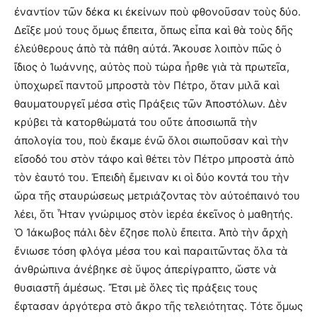
ἐναντίον τῶν δέκα κι ἐκείνων ποὺ φθονοῦσαν τοὺς δύο.
Δεῖξε μού τους ὅμως ἔπειτα, ὅπως εἶπα καὶ θὰ τοὺς δῆς
ἐλεύθερους ἀπὸ τὰ πάθη αὐτά. Ἄκουσε λοιπὸν πῶς ὁ
ἴδιος ὁ Ἰωάννης, αὐτὸς ποὺ τώρα ἦρθε γιὰ τὰ πρωτεῖα,
ὑποχωρεῖ παντοῦ μπροστὰ τὸν Πέτρο, ὅταν μιλᾶ καὶ
θαυματουργεῖ μέσα στὶς Πράξεις τῶν Ἀποστόλων. Δὲν
κρύβει τὰ κατορθώματά του οὔτε ἀποσιωπᾶ τὴν
ἀπολογία του, ποὺ ἔκαμε ἐνῶ ὅλοι σιωποῦσαν καὶ τὴν
εἴσοδό του στὸν τάφο καὶ θέτει τὸν Πέτρο μπροστὰ ἀπὸ
τὸν ἑαυτό του. Ἐπειδὴ ἔμειναν κι οἱ δύο κοντά του τὴν
ὥρα τῆς σταυρώσεως μετριάζοντας τὸν αὐτοέπαινό του
λέει, ὅτι Ἦταν γνώριμος στὸν ἱερέα ἐκεῖνος ὁ μαθητής.
Ὁ Ἰάκωβος πάλι δὲν ἔζησε πολὺ ἔπειτα. Ἀπὸ τὴν ἄρχὴ
ἔνιωσε τόση φλόγα μέσα του καὶ παραιτῶντας ὅλα τὰ
ἀνθρώπινα ἀνέβηκε σὲ ὕψος ἀπερίγραπτο, ὥστε νὰ
θυσιαστῆ ἀμέσως. Ἔτσι μὲ ὅλες τὶς πράξεις τους
ἔφτασαν ἀργότερα στὸ ἄκρο τῆς τελειότητας. Τότε ὅμως