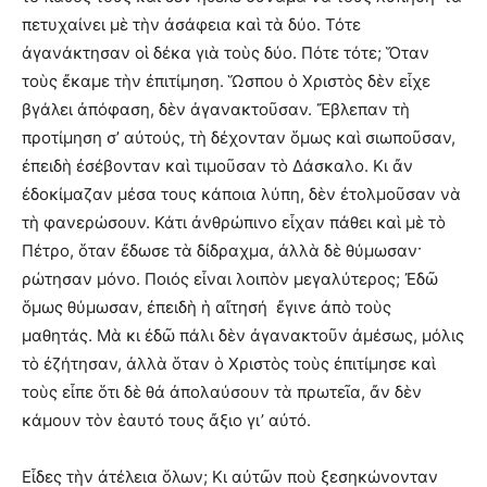
πετυχαίνει μὲ τὴν ἀσάφεια καὶ τὰ δύο. Τότε
ἀγανάκτησαν οἱ δέκα γιὰ τοὺς δύο. Πότε τότε; Ὅταν
τοὺς ἔκαμε τὴν ἐπιτίμηση. Ὥσπου ὁ Χριστὸς δὲν εἶχε
βγάλει ἀπόφαση, δὲν ἀγανακτοῦσαν. Ἔβλεπαν τὴ
προτίμηση σ’ αὐτούς, τὴ δέχονταν ὅμως καὶ σιωποῦσαν,
ἐπειδὴ ἐσέβονταν καὶ τιμοῦσαν τὸ Δάσκαλο. Κι ἄν
ἐδοκίμαζαν μέσα τους κάποια λύπη, δὲν ἐτολμοῦσαν νὰ
τὴ φανερώσουν. Κάτι ἀνθρώπινο εἶχαν πάθει καὶ μὲ τὸ
Πέτρο, ὅταν ἔδωσε τὰ δίδραχμα, ἀλλὰ δὲ θύμωσαν·
ρώτησαν μόνο. Ποιός εἶναι λοιπὸν μεγαλύτερος; Ἐδῶ
ὅμως θύμωσαν, ἐπειδὴ ἡ αἴτησή ἔγινε ἀπὸ τοὺς
μαθητάς. Μὰ κι ἐδῶ πάλι δὲν ἀγανακτοῦν ἀμέσως, μόλις
τὸ ἐζήτησαν, ἀλλὰ ὅταν ὁ Χριστὸς τοὺς ἐπιτίμησε καὶ
τοὺς εἶπε ὅτι δὲ θἀ ἀπολαύσουν τὰ πρωτεῖα, ἄν δὲν
κάμουν τὸν ἑαυτό τους ἄξιο γι’ αὐτό.
Εἶδες τὴν ἀτέλεια ὅλων; Κι αὐτῶν ποὺ ξεσηκώνονταν