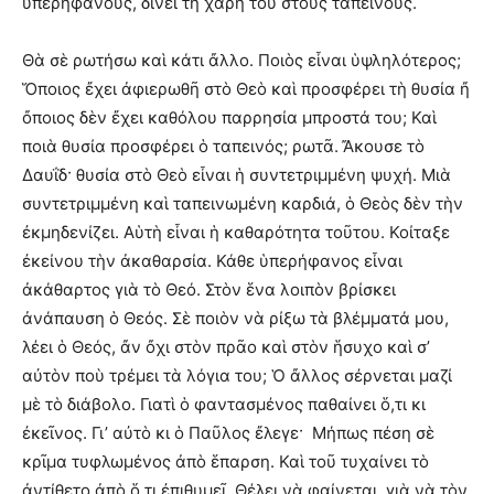
ὑπερηφάνους, δίνει τὴ χάρη του στοὺς ταπεινούς.
Θὰ σὲ ρωτήσω καὶ κάτι ἄλλο. Ποιὸς εἶναι ὑψληλότερος;
Ὅποιος ἔχει ἀφιερωθῆ στὸ Θεὸ καὶ προσφέρει τὴ θυσία ἤ
ὄποιος δὲν ἔχει καθόλου παρρησία μπροστά του; Καὶ
ποιὰ θυσία προσφέρει ὁ ταπεινός; ρωτᾶ. Ἄκουσε τὸ
Δαυΐδ· θυσία στὸ Θεὸ εἶναι ἡ συντετριμμένη ψυχή. Μιὰ
συντετριμμένη καὶ ταπεινωμένη καρδιά, ὁ Θεὸς δὲν τὴν
ἐκμηδενίζει. Αὑτὴ εἶναι ἡ καθαρότητα τοῦτου. Κοίταξε
ἐκείνου τὴν ἀκαθαρσία. Κάθε ὑπερήφανος εἶναι
ἀκάθαρτος γιὰ τὸ Θεό. Στὸν ἕνα λοιπὸν βρίσκει
ἀνάπαυση ὁ Θεός. Σὲ ποιὸν νὰ ρίξω τὰ βλέμματά μου,
λέει ὁ Θεός, ἄν ὄχι στὸν πρᾶο καὶ στὸν ἥσυχο καὶ σ’
αὐτὸν ποὺ τρέμει τὰ λόγια του; Ὁ ἄλλος σέρνεται μαζί
μὲ τὸ διάβολο. Γιατὶ ὁ φαντασμένος παθαίνει ὅ,τι κι
ἐκεῖνος. Γι’ αὐτὸ κι ὁ Παῦλος ἔλεγε· Μήπως πέση σὲ
κρῖμα τυφλωμένος ἀπὸ ἕπαρση. Καὶ τοῦ τυχαίνει τὸ
ἀντίθετο ἀπὸ ὅ,τι ἐπιθυμεῖ. Θέλει νὰ φαίνεται, γιὰ νὰ τὸν