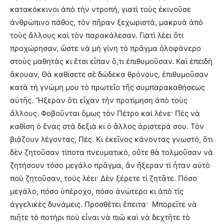
κατακόκκινοι ἀπὸ τὴν ντροπή, γιατὶ τοὺς ἐκινοῦσε
ἀνθρώπινο πάθος, τὸν πῆραν ξεχωριστά, μακρυὰ ἀπὸ
τοὺς ἄλλους καὶ τὸν παρακάλεσαν. Γιατὶ λέει ὅτι
προχώρησαν, ὥστε νὰ μὴ γίνη τὸ πρᾶγμα ὁλοφάνερο
στοὺς μαθητὰς κι ἔτσι εἶπαν ὅ,τι ἐπιθυμοῦσαν. Καὶ ἐπειδὴ
ἄκουαν, Θὰ καθίσετε σὲ δώδεκα θρόνους, ἐπιθυμοῦσαν
κατὰ τὴ γνώμη μου τὸ πρωτεῖο τῆς συμπαρακαθήσεως
αὐτῆς. Ἤξεραν ὅτι εἶχαν τὴν προτίμηση ἀπὸ τοὺς
ἄλλους. Φοβοῦνται ὅμως τὸν Πέτρο καὶ λένε· Πὲς νὰ
καθίση ὁ ἕνας στὰ δεξιὰ κι ὁ ἄλλος ἀριστερά σου. Τὸν
βιάζουν λέγοντας, Πές. Κι ἐκεῖνος κάνοντας γνωστό, ὅτι
δὲν ζητοῦσαν τίποτα πνευματικό, οὔτε θὰ τολμοῦσαν νὰ
ζητήσουν τόσο μεγάλο πρᾶγμα, ἄν ἤξεραν τί ἦταν αὐτὸ
ποὺ ζητοῦσαν, τοὺς λέει· Δὲν ξέρετε τί ζητᾶτε. Πόσο
μεγάλο, πόσο ὑπέροχο, πόσο ἀνώτερο κι ἀπὸ τὶς
ἀγγελικὲς δυνάμεις. Προσθέτει ἔπειτα· Μπορεῖτε νὰ
πιῆτε τὸ ποτήρι ποὺ εἶναι νὰ πιῶ καὶ νὰ δεχτῆτε τὸ