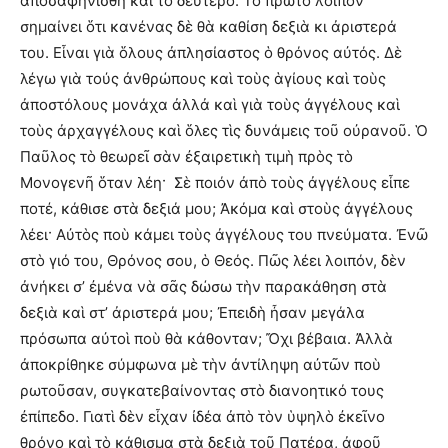
ἀποσαφηνισθῆ καὶ τὸ δεύτερο. Τὸ πρῶτο λοιπὸν
σημαίνει ὅτι κανένας δὲ θὰ καθίση δεξιὰ κι ἀριστερά
του. Εἶναι γιὰ ὅλους ἀπλησίαστος ὁ θρόνος αὐτός. Δὲ
λέγω γιὰ τούς ἀνθρώπους καὶ τοὺς ἁγίους καὶ τοὺς
ἀποστόλους μονάχα ἀλλἀ καὶ γιὰ τοὺς ἀγγέλους καὶ
τοὺς ἀρχαγγέλους καὶ ὅλες τὶς δυνάμεις τοῦ οὐρανοῦ. Ὁ
Παῦλος τὸ θεωρεῖ σὰν ἐξαιρετικὴ τιμὴ πρὸς τὸ
Μονογενῆ ὅταν λέη· Σὲ ποιόν ἀπὸ τοὺς ἀγγέλους εἶπε
ποτέ, κάθισε στὰ δεξιά μου; Ἀκόμα καὶ στοὺς ἀγγέλους
λέει· Αὐτὸς ποὺ κάμει τοὺς ἀγγέλους του πνεύματα. Ἐνῶ
στὸ γιό του, Θρόνος σου, ὁ Θεός. Πῶς λέει λοιπόν, δὲν
ἀνήκει σ’ ἐμένα νὰ σᾶς δώσω τὴν παρακάθηση στὰ
δεξιὰ καὶ στ’ ἀριστερά μου; Ἐπειδὴ ἦσαν μεγάλα
πρόσωπα αὐτοὶ ποὺ θὰ κάθονταν; Ὄχι βέβαια. Ἀλλὰ
ἀποκρίθηκε σύμφωνα μὲ τὴν ἀντίληψη αὐτῶν ποὺ
ρωτοῦσαν, συγκατεβαίνοντας στὸ διανοητικό τους
ἐπίπεδο. Γιατὶ δὲν εἶχαν ἰδέα ἀπὸ τὸν ὑψηλὸ ἐκεῖνο
θρόνο καὶ τὸ κάθισμα στὰ δεξιὰ τοῦ Πατέρα, ἀφοῦ