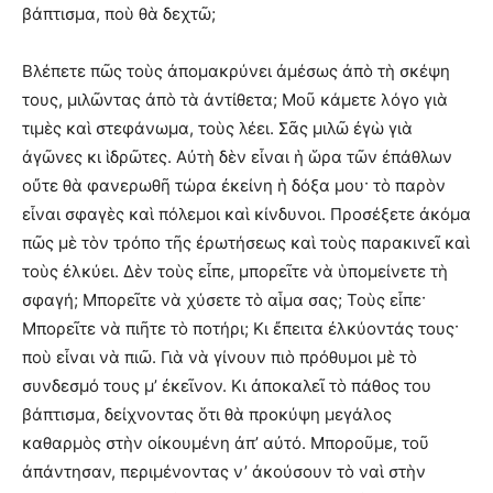
βάπτισμα, ποὺ θὰ δεχτῶ;
Βλέπετε πῶς τοὺς ἀπομακρύνει ἀμέσως ἀπὸ τὴ σκέψη
τους, μιλῶντας ἀπὸ τὰ ἀντίθετα; Μοῦ κάμετε λόγο γιὰ
τιμὲς καὶ στεφάνωμα, τοὺς λέει. Σᾶς μιλῶ ἐγὼ γιὰ
ἀγῶνες κι ἱδρῶτες. Αὐτὴ δὲν εἶναι ἡ ὥρα τῶν ἐπάθλων
οὔτε θὰ φανερωθῆ τώρα ἐκείνη ἡ δόξα μου· τὸ παρὸν
εἶναι σφαγὲς καὶ πόλεμοι καὶ κίνδυνοι. Προσέξετε ἀκόμα
πῶς μὲ τὸν τρόπο τῆς ἐρωτήσεως καὶ τοὺς παρακινεῖ καὶ
τοὺς ἐλκύει. Δὲν τοὺς εἶπε, μπορεῖτε νὰ ὑπομείνετε τὴ
σφαγή; Μπορεῖτε νὰ χύσετε τὸ αἷμα σας; Τοὺς εἶπε·
Μπορεῖτε νὰ πιῆτε τὸ ποτήρι; Κι ἔπειτα ἐλκύοντάς τους·
ποὺ εἶναι νὰ πιῶ. Γιὰ νὰ γίνουν πιὸ πρόθυμοι μὲ τὸ
συνδεσμό τους μ’ ἐκεῖνον. Κι ἀποκαλεῖ τὸ πάθος του
βάπτισμα, δείχνοντας ὅτι θὰ προκύψη μεγάλος
καθαρμὸς στὴν οἰκουμένη ἀπ’ αὐτό. Μποροῦμε, τοῦ
ἀπάντησαν, περιμένοντας ν’ ἀκούσουν τὸ ναὶ στὴν