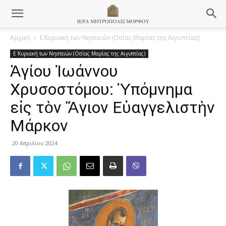
Αρχική
Ε΄ Κυριακή των Νηστειών (Οσίας Μαρίας της Αιγυπτίας)
Ε΄ Κυριακή των Νηστειών (Οσίας Μαρίας της Αιγυπτίας)
Ἁγίου Ἰωάννου
Χρυσοστόμου: Ὑπόμνημα
εἰς τὸν Ἅγιον Εὐαγγελιστὴν
Μάρκον
20 Απριλίου 2024