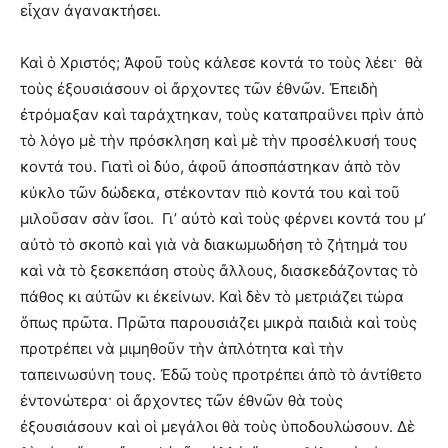
εἶχαν ἀγανακτήσει.
Καὶ ὁ Χριστός; Ἀφοῦ τοὺς κάλεσε κοντά το τοὺς λέει· θὰ
τοὺς ἐξουσιάσουν οἱ ἄρχοντες τῶν ἐθνῶν. Ἐπειδὴ
ἐτρόμαξαν καὶ ταράχτηκαν, τοὺς καταπραΰνει πρὶν ἀπὸ
τὸ λόγο μὲ τὴν πρόσκληση καὶ μὲ τὴν προσέλκυσή τους
κοντά του. Γιατὶ οἱ δύο, ἀφοῦ ἀποσπάστηκαν ἀπὸ τὸν
κύκλο τῶν δώδεκα, στέκονταν πιὸ κοντά του καὶ τοῦ
μιλοῦσαν σὰν ἴσοι. Γι’ αὐτὸ καὶ τοὺς φέρνει κοντά του μ’
αὐτὸ τὸ σκοπὸ καὶ γιὰ νὰ διακωμωδήση τὸ ζήτημά του
καὶ νὰ τὸ ξεσκεπάση στοὺς ἄλλους, διασκεδάζοντας τὸ
πάθος κι αὐτῶν κι ἐκείνων. Καὶ δὲν τὸ μετριάζει τώρα
ὅπως πρῶτα. Πρῶτα παρουσιάζει μικρὰ παιδιὰ καὶ τοὺς
προτρέπει νὰ μιμηθοῦν τὴν ἁπλότητα καὶ τὴν
ταπεινωσύνη τους. Ἐδῶ τοὺς προτρέπει ἀπὸ τὸ ἀντίθετο
ἐντονώτερα· οἱ ἄρχοντες τῶν ἐθνῶν θὰ τοὺς
ἐξουσιάσουν καὶ οἱ μεγάλοι θὰ τοὺς ὑποδουλώσουν. Δὲ