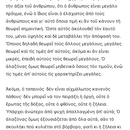
τὴν ἀξία τοῦ ἀνθρώπου, ὅτι ὁ ἄνθρωπος εἶναι μεγάλο
πρᾶγμα, ἐνῶ ὁ ἴδιος εἶναι ὁ ἐλάχιστος ἀπὸ τοὺς
ἀνθρώπους καὶ γι’ αὐτὸ ὅποια τιμὴ κι ἄν τοῦ κάνουν τὴ
θεωρεῖ σημαντική. Ὥστε αὐτὸς ἀκολουθεῖ τὸν ἑαυτὸ
του, μένει ὑψηλὸς καὶ δὲ μεταβάλλει τὴν ἀπόφασή του.
Ὅποιος δηλαδὴ θεωρεῖ τοὺς ἄλλους μεγάλους, μεγάλες
θεωρεῖ καὶ τὶς τιμὲς ἀπ’ αὐτοὺς, ἀκόμα κι ἄν εἶναι
μικρές, ἐπειδὴ αὐτοὺς τοὺς θεωρεῖ μεγάλους. Ὁ
ἀλαζόνας ὅμως θεωρεῖ μηδενικὰ ὅσους τὸν τιμοῦν, ἐνῶ
τὶς τιμὲς ἀπ’ αὐτοὺς τὶς χαρακτηρίζει μεγάλες.
Ἀκόμα, ὁ ταπεινὸς δὲν εἶναι αἰχμάλωτος κανενὸς
πάθους· δὲν μπορεῖ νὰ τον πειράξη ἡ ὀργή, οὔτε ὁ
ἔρωτας τῆς δόξας, οὔτε ὁ φθόνος, οὔτε ἡ ζήλεια.
Ὑπάρχει ἀνώτερο ἀπὸ ψυχὴ ἀπαλλαγμένη ἀπ’ αὐτά; Ὁ
ἀλαζόνας ὅμως ἐξουσιάζεται ἀπὸ ὅλα αὐτά, σὰν τὸ
σκουλήκι ποὺ κυλιέται στὸ βόρβορο, γιατὶ κι ἡ ζήλεια κι