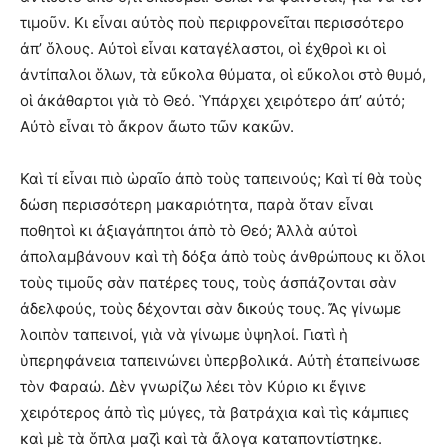
τιμοῦν. Κι εἶναι αὐτὸς ποὺ περιφρονεῖται περισσότερο
ἀπ’ ὅλους. Αὐτοὶ εἶναι καταγέλαστοι, οἱ ἐχθροὶ κι οἱ
ἀντίπαλοι ὅλων, τὰ εὔκολα θύματα, οἱ εὔκολοι στὸ θυμό,
οἱ ἀκάθαρτοι γιὰ τὸ Θεό. Ὑπάρχει χειρότερο ἀπ’ αὐτό;
Αὐτὸ εἶναι τὸ ἄκρον ἄωτο τῶν κακῶν.
Καὶ τί εἶναι πιὸ ὡραῖο ἀπὸ τοὺς ταπεινούς; Καὶ τί θὰ τοὺς
δώση περισσότερη μακαριότητα, παρὰ ὅταν εἶναι
ποθητοὶ κι ἀξιαγάπητοι ἀπὸ τὸ Θεό; Ἀλλὰ αὐτοὶ
ἀπολαμβάνουν καὶ τὴ δόξα ἀπὸ τοὺς ἀνθρώπους κι ὅλοι
τοὺς τιμοῦς σὰν πατέρες τους, τοὺς ἀσπάζονται σὰν
ἀδελφούς, τοὺς δέχονται σὰν δικούς τους. Ἄς γίνωμε
λοιπὸν ταπεινοί, γιὰ νὰ γίνωμε ὑψηλοί. Γιατὶ ἡ
ὑπερηφάνεια ταπεινώνει ὑπερβολικά. Αὐτὴ ἐταπείνωσε
τὸν Φαραώ. Δὲν γνωρίζω λέει τὸν Κύριο κι ἔγινε
χειρότερος ἀπὸ τὶς μύγες, τὰ βατράχια καὶ τὶς κάμπιες
καὶ μὲ τὰ ὅπλα μαζὶ καὶ τὰ ἄλογα καταποντίστηκε.