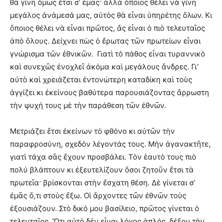
θὰ γίνη ὅμως ἔτσι σ’ ἐμᾶς· ἀλλὰ ὅποιος θέλει νὰ γίνη
μεγάλος ἀνάμεσά μας, αὐτὸς θὰ εἶναι ὑπηρέτης ὅλων. Κι
ὅποιος θέλει νὰ εἶναι πρῶτος, ἄς εἶναι ὁ πιὸ τελευταῖος
ἀπὸ ὅλους. Δείχνει πὼς ὁ ἔρωτας τῶν πρωτείων εἶναι
γνώρισμα τῶν ἐθνικῶν. Γιατὶ τὸ πάθος εἶναι τυραννικὸ
καὶ συνεχῶς ἐνοχλεῖ ἀκόμα καὶ μεγάλους ἄνδρες. Γι’
αὐτὸ καὶ χρειάζεται ἐντονώτερη καταδίκη καὶ τοὺς
ἀγγίζει κι ἐκείνους βαθύτερα παρουσιάζοντας ἄρρωστη
τὴν ψυχή τους μὲ τὴν παράθεση τῶν ἐθνῶν.
Μετριάζει ἔτσι ἐκείνων τὸ φθόνο κι αὐτῶν τὴν
παραφροσύνη, σχεδὸν λέγοντάς τους. Μὴν ἀγανακτῆτε,
γιατὶ τάχα σᾶς ἔχουν προσβάλει. Τὸν ἑαυτὸ τους πιὸ
πολύ βλάπτουν κι ἐξευτελίζουν ὅσοι ζητοῦν ἔτσι τὰ
πρωτεῖα· βρίσκονται στὴν ἔσχατη θέση. Δὲ γίνεται σ’
ἐμᾶς ὅ,τι στοὺς ἔξω. Οἱ ἄρχοντες τῶν ἐθνῶν τοὺς
ἐξουσιάζουν. Στὸ δικό μου βασίλειο, πρῶτος γίνεται ὁ
τελευταῖος. Ὅτι αὐτὸ δὲν εἶναι λόγος ἁπλός, δέξου τὴν