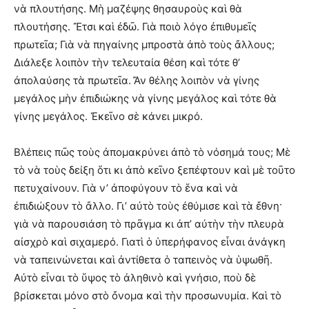
νὰ πλουτήσης. Μὴ μαζέψης θησαυροὺς καὶ θὰ
πλουτήσης. Ἔτσι καὶ ἐδῶ. Γιὰ ποιὸ λόγο ἐπιθυμεῖς
πρωτεῖα; Γιὰ νὰ πηγαίνης μπροστὰ ἀπὸ τοὺς ἄλλους;
Διάλεξε λοιπὸν τὴν τελευταία θέση καὶ τότε θ’
ἀπολαύσης τὰ πρωτεῖα. Ἄν θέλης λοιπὸν νὰ γίνης
μεγάλος μὴν ἐπιδιώκης νὰ γίνης μεγάλος καὶ τότε θὰ
γίνης μεγάλος. Ἐκεῖνο σὲ κάνει μικρό.
Βλέπεις πῶς τοὺς ἀπομακρύνει ἀπὸ τὸ νόσημά τους; Μὲ
τὸ νὰ τοὺς δείξη ὅτι κι ἀπὸ κεῖνο ξεπέφτουν καὶ μὲ τοῦτο
πετυχαίνουν. Γιὰ ν’ ἀποφύγουν τὸ ἕνα καὶ νὰ
ἐπιδιώξουν τὸ ἄλλο. Γι’ αὐτὸ τοὺς ἐθύμισε καὶ τὰ ἔθνη·
γιὰ νὰ παρουσιάση τὸ πρᾶγμα κι ἀπ’ αὐτὴν τὴν πλευρὰ
αἰσχρὸ καὶ σιχαμερό. Γιατὶ ὁ ὑπερήφανος εἶναι ἀνάγκη
νὰ ταπεινώνεται καὶ ἀντίθετα ὁ ταπεινὸς νὰ ὑψωθῆ.
Αὐτὸ εἶναι τὸ ὕψος τὸ ἀληθινὸ καὶ γνήσιο, ποὺ δὲ
βρίσκεται μόνο στὸ ὄνομα καὶ τὴν προσωνυμία. Καὶ τὸ