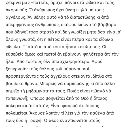
φτέρνα μας –πατεῖτε, ὁρίζει, πάνω στὰ φίδια καὶ τοὺς
σκορπιούς. Ὁ ἄνθρωπος ἔχει θέση ψηλὰ μὲ τοὺς
ἀγγέλους. Ἄν θέλης αὐτὸ νὰ τὸ διαπιστώσης κι ἀπὸ
ὑπερήφανους ἀνθρώπους, σκέψου ἐκεῖνο τὸ βάρβαρο
ποὺ ὁδηγεῖ τόσο στρατὸ καὶ δὲ γνωρίζει μήτε ὅσα εἶναι σ’
ὅλους γνωστά, ὅτι ἡ πέτρα εἶναι πέτρα καὶ τὰ εἴδωλα
εἴδωλα. Γι’ αὐτὸ κι ἀπὸ τοῦτα ἦσαν κατώτερος. Οἱ
εὐσεβεῖς ὅμως καὶ πιστοὶ ἀνεβαίνουν ψηλότερα ἀπ’ τὸν
ἥλιο. Ἀπὸ τούτους δὲν ὑπάρχει ψηλότερο. Ἀφού
ξεπερνοῦν τοὺς θόλους τοῦ οὐρανου καὶ
προσπερνῶντας τοὺς ἀγγέλους στέκονται δίπλα στὸ
βασιλικὸ θρόνο. Μπορεῖς νὰ συμπεράνης κι ἀπὸ ἄλλο
σημεῖο τὴ μηδαμινότητά τους. Ποιός εἶναι πιθανὸ νὰ
ταπεινωθῆ; Ὅποιος βοηθεῖται ἀπὸ τὸ Θεὸ ἤ ὅποιος
πολεμεῖται ἀπ’ αὐτόν; Εἶναι φανερὸ ὅτι ὅποιος
πολεμεῖται. Ἄκουσε λοιπὸν τί λέει γιὰ τὸν καθένα ἀπὸ
τοὺς δύο ἡ Γραφή. Ὁ Θεὸς ἐναντιώνεται στοὺς