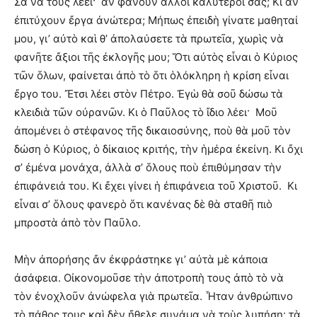
Σὰ νὰ τοὺς λέει· ἄν φανοῦν ἄλλοι καλύτεροί σας; Κι ἄν
ἐπιτύχουν ἔργα ἀνώτερα; Μήπως ἐπειδὴ γίνατε μαθηταί
μου, γι’ αὐτὸ καὶ θ’ ἀπολαύσετε τὰ πρωτεῖα, χωρὶς νὰ
φανῆτε ἄξιοι τῆς ἐκλογῆς μου; Ὅτι αὐτὸς εἶναι ὁ Κύριος
τῶν ὅλων, φαίνεται ἀπὸ τὸ ὅτι ὁλόκληρη ἡ κρίση εἶναι
ἔργο του. Ἔτσι λέει στὸν Πέτρο. Ἐγὼ θὰ σοῦ δώσω τὰ
κλειδιὰ τῶν οὐρανῶν. Κι ὁ Παῦλος τὸ ἴδιο λέει· Μοῦ
ἀπομένει ὁ στέφανος τῆς δικαιοσύνης, ποὺ θὰ μοῦ τὸν
δώση ὁ Κύριος, ὁ δίκαιος κριτής, τὴν ἡμέρα ἐκείνη. Κι ὄχι
σ’ ἐμένα μονάχα, ἀλλὰ σ’ ὅλους ποὺ ἐπιθύμησαν τὴν
ἐπιφάνειά του. Κι ἔχει γίνει ἡ ἐπιφάνεια τοῦ Χριστοῦ. Κι
εἶναι σ’ ὅλους φανερὸ ὅτι κανένας δὲ θὰ σταθῆ πιὸ
μπροστὰ ἀπὸ τὸν Παῦλο.
Μὴν ἀπορήσης ἄν ἐκφράστηκε γι’ αὐτὰ μὲ κάποια
ἀσάφεια. Οἰκονομοῦσε τὴν ἀποτροπὴ τους ἀπὸ τὸ νὰ
τὸν ἐνοχλοῦν ἀνώφελα γιὰ πρωτεῖα. Ἦταν ἀνθρώπινο
τὸ πάθος τους καὶ δὲν ἤθελε συνάμα νὰ τοὺς λυπήση· τὰ