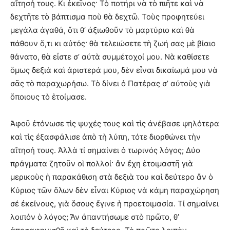
αἴτησή τους. Κι ἐκεῖνος· Τὸ ποτήρι νὰ τὸ πιῆτε καὶ νὰ
δεχτῆτε τὸ βάπτισμα ποὺ θὰ δεχτῶ. Τοὺς προφητεύει
μεγάλα ἀγαθά, ὅτι θ’ ἀξιωθοῦν τὸ μαρτύριο καὶ θὰ
πάθουν ὅ,τι κι αὐτός· θὰ τελειώσετε τὴ ζωή σας μὲ βίαιο
θάνατο, θὰ εἶστε σ’ αὐτὰ συμμέτοχοί μου. Νὰ καθίσετε
ὅμως δεξιὰ καὶ ἀριστερά μου, δὲν εἶναι δικαίωμά μου νὰ
σᾶς τὸ παραχωρήσω. Τὸ δίνει ὁ Πατέρας σ’ αὐτοὺς γιὰ
ὅποιους τὸ ἑτοίμασε.
Ἀφοῦ ἐτόνωσε τὶς ψυχές τους καὶ τὶς ἀνέβασε ψηλότερα
καὶ τὶς ἐξασφάλισε ἀπὸ τὴ λύπη, τότε διορθώνει τὴν
αἴτησή τους. Ἀλλὰ τί σημαίνει ὁ τωρινός λόγος; Δύο
πράγματα ζητοῦν οἱ πολλοί· ἄν ἔχη ἑτοιμαστῆ γιὰ
μερικοὺς ἡ παρακάθιση στὰ δεξιὰ του καὶ δεύτερο ἄν ὁ
Κύριος τῶν ὅλων δὲν εἶναι Κύριος νὰ κάμη παραχώρηση
σέ ἐκείνους, γιὰ ὅσους ἔγινε ἡ προετοιμασία. Τί σημαίνει
λοιπόν ὁ λόγος; Ἄν ἀπαντήσωμε στὸ πρῶτο, θ’