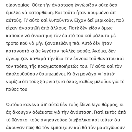
οἰκονομίας. Οὔτε τὴν ἀνάσταση ἐγνώριζαν οὔτε ὅσα
ἔμελλε νὰ κατορθώση. Καὶ τοῦτο ἦταν κρυμμένο ἀπ’
αὐτούς. Γι’ αὐτὸ καὶ λυποῦνταν. Εἶχαν δεῖ μερικοὺς, ποὺ
εἶχαν ἀναστηθῆ ἀπὸ ἄλλους. Ποτὲ δὲν εἶδαν ὅμως
κάποιον νὰ ἀναστήση τὸν ἑαυτὸ του καὶ μάλιστα μὲ
τρόπο ποὺ νὰ μὴν ξαναπεθάνη πιά. Αὐτὸ δὲν ἦταν
κατανοητὸ κι ἄς λεγόταν πολλὲς φορές. Ἀκόμα, δὲν
ἐγνώριζαν καθαρὰ τὴν ἴδια τὴν ἔννοια τοῦ θανάτου καὶ
τὸν τρόπο, τῆς πραγματοποιήσεώς του. Γι’ αὐτὸ καὶ τὸν
ἀκολουθοῦσαν θαμπωμένοι. Κι ὄχι μονάχα γι’ αὐτό·
νομίζω ὅτι τοὺς ξάφνιαζε κι ὅλας, καθὼς μιλοῦσε γιὰ τὸ
πάθος του.
Ὡστόσο κανένα ἀπ’ αὐτὰ δὲν τοὺς ἔδινε λίγο θάρρος, κι
ἄς ἄκουγαν ἀδιάκοπα γιὰ τὴν ἀνάσταση. Γιατὶ ἐκτὸς ἀπὸ
τὸ θάνατο, τοὺς ἀνησυχοῦσε ὑπεβολικὰ καὶ τοῦτο· ὅτι
ἄκουγαν πὼς θὰ τὸν ἐμπαίξουν καὶ θὰ τὸν μαστιγώσουν