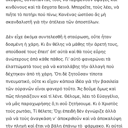
κινδύνους καὶ τὰ ἔσχατα δεινά. Μπορεῖτε, τοὺς λέει, νὰ
πιῆτε τὸ ποτήρι πού πίνω; Κανένας ὡστόσο ἄς μὴ
σκανδαλιστῆ γιὰ τὴν ἀτέλεια τῶν ἀποστόλων.
Δὲν εἶχε ἀκόμα συντελεσθῆ ἡ σταύρωση, οὔτε ἦταν
δοσμένη ἡ χάρη. Κι ἄν θέλης νὰ μάθης τὴν ἀρετή τους,
σπούδασέ τους ἔπειτ’ ἀπ’ αὐτὰ καὶ θὰ τοὺς εὔρης
ἀνώτερους ἀπὸ κάθε πάθος. Γι’ αὐτὸ φανερώνει τὰ
ἐλαττώματά τους γιὰ νὰ καταλάβης τὴν ἀλλαγὴ ποὺ
δέχτηκαν ἀπὸ τὴ χάρη. Ὅτι δὲ ζητοῦσαν τίποτα
πνευματικό, οὔτε κι εἶχαν κάποια ἰδέα γιὰ τὴν βασιλεία
τῶν οὐρανῶν εἶναι φανερό τοῦτο. Ἄς δοῦμε ὅμως καὶ
πῶς πλησιάζουν καὶ τί λένε. Θέλομε, λέει τὸ Εὐαγγέλιο,
νὰ μᾶς παραχωρήσης ὅ,τι σοῦ ζητήσουμε. Κι ὁ Χριστὸς
τούς ρωτάει, Τί θέλετε; Ὄχι ἐπειδὴ δὲν ἐγνώριζε ἀλλὰ
γιὰ νὰ τοὺς ἀναγκάση ν’ ἀποκριθοῦν καὶ νὰ ἀποκαλύψη
τὴν πληγὴ καὶ ἔτσι νὰ βάλη ἐπάνω τὸ φάρμακο. Κι αὐτοὶ