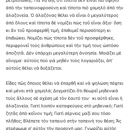
μετριοπαθής. Γιὰ νὰ δῆς ὅτι τίποτα δὲν εἶναι πιὸ ὑψηλὸ
ἀπὸ τὴν ταπεινοφροσύνη καὶ τίποτα πιὸ χαμηλὸ ἀπὸ τὴν
ἀλαζονεία. Ὁ ἀλαζόνας θέλει νὰ εἶναι ὁ μεγαλύτερος
ἀπὸ ὅλους καὶ τίποτα δὲ νομίζει πὼς τοῦ εἶναι ἄξιο· ὅση
κι ἄν τοῦ προσφερθῆ τιμή, ἐπιθυμεῖ περισσότερη κι
ἐπιδιώκει. Νομίζει πὼς τίποτα δὲν τοῦ προσφέρθηκε,
περιφρονεῖ τοὺς ἀνθρώπους καὶ τὴν τιμή τους ὡστόσο
ἀποζητᾶ. Δὲν ὑπάρχει μεγαλύτερη ἀνοησία. Μοιάζει μὲ
αἴνιγμα· αὐτοὺς ποὺ γιὰ μηδὲν τοὺς λογαριάζει, ἀπ’
αὐτοὺς θέλει νὰ δοξάζεται.
Εἶδες πῶς ὅποιος θέλει νὰ ἐπαρθῆ καὶ νὰ ψηλώση πέφτει
καὶ μένει στὰ χαμηλά; Δογματίζει ὅτι θεωρεῖ μηδενικὰ
τοὺς ἄλλους σὲ σχέση μὲ τὸν ἑαυτό του· κι αὐτὸ εἶναι ἡ
ἀλαζονεία. Γιατί λοιπὸν καταφεύγεις στὸ μηδενικό; Γιατὶ
ζητᾶς ἀπὸ κεῖνον τιμή; Γιατὶ σέρνεις μαζί σου τόσο
πλῆθος; Βλέπετε τὸν ταπεινὸ στὴν ταπεινὴ του θέση; Ἄς
στρέψωμε σ’ αὐτὸν τὴν προσοχή μας. Γνωρίζει αὐτὸς