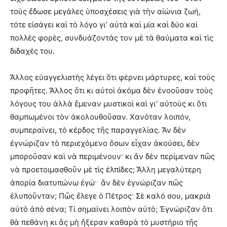
τοὺς ἔδωσε μεγάλες ὑποσχέσεις γιὰ τὴν αἰώνια ζωή,
τότε εἰσάγει καὶ τὸ λόγο γι’ αὐτὰ καὶ μία καὶ δύο καὶ
πολλὲς φορὲς, συνδυάζοντάς τον μὲ τὰ θαύματα καὶ τὶς
διδαχές του.
Ἄλλος εὐαγγελιστὴς λέγει ὅτι φέρνει μάρτυρες, καὶ τοὺς
προφῆτες. Ἄλλος ὅτι κι αὐτοὶ ἀκόμα δὲν ἐνοοῦσαν τοὺς
λόγους του ἀλλὰ ἔμεναν μυστικοὶ καὶ γι’ αὐτοὺς κι ὅτι
θαμπωμένοι τὸν ἀκολουθοῦσαν. Χανόταν λοιπόν,
συμπεραίνει, τὸ κέρδος τῆς παραγγελίας. Ἄν δὲν
ἐγνώριζαν τὸ περιεχόμενο ὅσων εἶχαν ἀκούσει, δὲν
μποροῦσαν καὶ νὰ περιμένουν· κι ἄν δὲν περίμεναν πῶς
νὰ προετοιμασθοῦν μὲ τὶς ἐλπίδες; Ἄλλη μεγαλύτερη
ἀπορία διατυπώνω ἐγώ· ἄν δὲν ἐγνώριζαν πῶς
ἐλυποῦνταν; Πῶς ἔλεγε ὁ Πέτρος· Σὲ καλό σου, μακριὰ
αὐτὸ ἀπὸ σένα; Τί σημαίνει λοιπὸν αὐτὸ; Ἐγνώριζαν ὅτι
θὰ πεθάνη κι ἄς μὴ ἤξεραν καθαρὰ τὸ μυστήριο τῆς