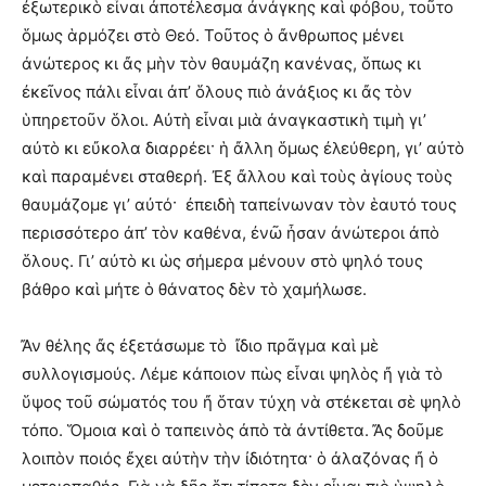
ἐξωτερικὸ εἶναι ἀποτέλεσμα ἀνάγκης καὶ φόβου, τοῦτο
ὅμως ἁρμόζει στὸ Θεό. Τοῦτος ὁ ἄνθρωπος μένει
ἀνώτερος κι ἄς μὴν τὸν θαυμάζη κανένας, ὅπως κι
ἐκεῖνος πάλι εἶναι ἀπ’ ὅλους πιὸ ἀνάξιος κι ἄς τὸν
ὑπηρετοῦν ὅλοι. Αὐτὴ εἶναι μιὰ ἀναγκαστικὴ τιμὴ γι’
αὐτὸ κι εὔκολα διαρρέει· ἡ ἄλλη ὅμως ἐλεύθερη, γι’ αὐτὸ
καὶ παραμένει σταθερή. Ἐξ ἄλλου καὶ τοὺς ἁγίους τοὺς
θαυμάζομε γι’ αὐτό· ἐπειδὴ ταπείνωναν τὸν ἑαυτό τους
περισσότερο ἀπ’ τὸν καθένα, ἐνῶ ἦσαν ἀνώτεροι ἀπὸ
ὅλους. Γι’ αὐτὸ κι ὡς σήμερα μένουν στὸ ψηλό τους
βάθρο καὶ μήτε ὁ θάνατος δὲν τὸ χαμήλωσε.
Ἄν θέλης ἄς ἐξετάσωμε τὸ ἴδιο πρᾶγμα καὶ μὲ
συλλογισμούς. Λέμε κάποιον πὼς εἶναι ψηλὸς ἤ γιὰ τὸ
ὕψος τοῦ σώματός του ἤ ὅταν τύχη νὰ στέκεται σὲ ψηλὸ
τόπο. Ὅμοια καὶ ὁ ταπεινὸς ἀπὸ τὰ ἀντίθετα. Ἄς δοῦμε
λοιπὸν ποιός ἔχει αὐτὴν τὴν ἰδιότητα· ὁ ἀλαζόνας ἤ ὁ