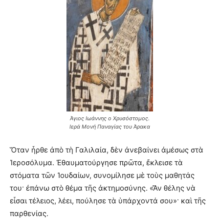
Άγιος Ιωάννης ο Χρυσόστομος.
Ιερά Μονή Παναγίας του Άρακα
Ὅταν ἦρθε ἀπὸ τὴ Γαλιλαία, δὲν ἀνεβαίνει ἀμέσως στὰ
Ἱεροσόλυμα. Ἐθαυματούργησε πρῶτα, ἔκλεισε τὰ
στόματα τῶν Ἰουδαίων, συνομίλησε μὲ τοὺς μαθητάς
του· ἐπάνω στὸ θέμα τῆς ἀκτημοσύνης. «Ἄν θέλης νὰ
εἶσαι τέλειος, λέει, πούλησε τὰ ὑπάρχοντά σου»· καὶ τῆς
παρθενίας.