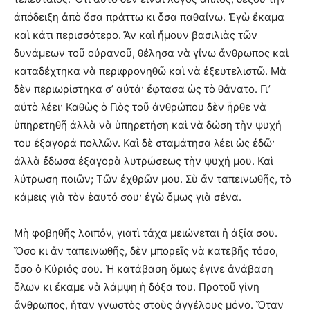
ἀπόδειξη ἀπὸ ὅσα πράττω κι ὅσα παθαίνω. Ἐγὼ ἔκαμα
καὶ κάτι περισσότερο. Ἄν καὶ ἤμουν βασιλιὰς τῶν
δυνάμεων τοῦ οὐρανοῦ, θέλησα νὰ γίνω ἄνθρωπος καὶ
καταδέχτηκα νὰ περιφρονηθῶ καὶ νὰ ἐξευτελιστῶ. Μὰ
δὲν περιωρίστηκα σ’ αὐτά· ἔφτασα ὡς τὸ θάνατο. Γι’
αὐτὸ λέει· Καθὼς ὁ Γιὸς τοῦ ἀνθρώπου δὲν ἦρθε νὰ
ὑπηρετηθῆ ἀλλὰ νὰ ὑπηρετήση καὶ νὰ δώση τὴν ψυχή
του ἐξαγορά πολλῶν. Καὶ δὲ σταμάτησα λέει ὡς ἐδῶ·
ἀλλὰ ἔδωσα ἐξαγορὰ λυτρώσεως τὴν ψυχή μου. Καὶ
λύτρωση ποιῶν; Τῶν ἐχθρῶν μου. Σὺ ἄν ταπεινωθῆς, τὸ
κάμεις γιὰ τὸν ἑαυτό σου· ἐγὼ ὅμως γιὰ σένα.
Μὴ φοβηθῆς λοιπόν, γιατὶ τάχα μειώνεται ἡ ἀξία σου.
Ὅσο κι ἄν ταπεινωθῆς, δὲν μπορεῖς νὰ κατεβῆς τόσο,
ὅσο ὁ Κύριός σου. Ἡ κατάβαση ὅμως ἐγινε ἀνάβαση
ὅλων κι ἔκαμε νὰ λάμψη ἡ δόξα του. Προτοῦ γίνη
ἄνθρωπος, ἦταν γνωστὸς στοὺς ἀγγέλους μόνο. Ὅταν