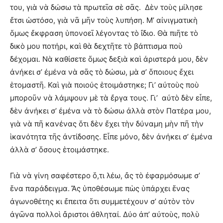
του, γιὰ νὰ δώσω τὰ πρωτεῖα σὲ σᾶς. Δὲν τοὺς μίλησε
ἔτσι ὡστόσο, γιὰ νᾶ μῆν τοὺς λυπήση. Μ’ αἰνιγματικὴ
ὅμως ἔκφραση ὑπονοεῖ λέγοντας τὸ ἴδιο. Θὰ πιῆτε τὸ
δικὸ μου ποτήρι, καὶ θὰ δεχτῆτε τὸ βάπτισμα ποὺ
δέχομαι. Νὰ καθίσετε ὅμως δεξιὰ καὶ ἀριστερά μου, δὲν
ἀνήκει σ’ ἐμένα νὰ σᾶς τὸ δώσω, μὰ σ’ ὅποιους ἔχει
ἑτομαστῆ. Καὶ γιὰ ποιούς ἑτοιμάστηκε; Γι’ αὐτοὺς ποὺ
μποροῦν νὰ λάμψουν μὲ τὰ ἔργα τους. Γι’ αὐτὸ δὲν εἶπε,
δὲν ἀνήκει σ’ ἐμένα νὰ τὸ δώσω ἀλλὰ στὸν Πατέρα μου,
γιὰ νὰ πῆ κανένας ὅτι δὲν ἔχει τὴν δύναμη μὴν πῆ τὴν
ἱκανότητα τῆς ἀντίδοσης. Εἶπε μόνο, δὲν ἀνήκει σ’ ἐμένα
ἀλλὰ σ’ ὅσους ἑτοιμάστηκε.
Γιὰ νὰ γίνη σαφέστερο ὅ,τι λέω, ἄς τὸ ἐφαρμόσωμε σ’
ἕνα παράδειγμα. Ἄς ὑποθέσωμε πὼς ὑπάρχει ἕνας
ἀγωνοθέτης κι ἔπειτα ὅτι συμμετέχουν σ’ αὐτὸν τὸν
ἀγῶνα πολλοὶ ἄριστοι ἀθληταί. Δύο ἀπ’ αὐτοὺς, πολὺ