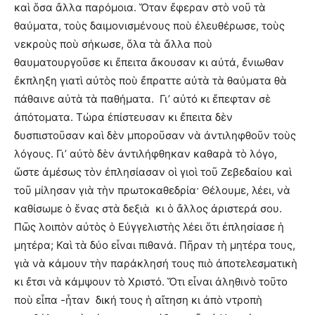
καὶ ὅσα ἄλλα παρόμοια. Ὅταν ἔφεραν στὸ νοῦ τὰ
θαύματα, τοὺς δαιμονισμένους ποὺ ἐλευθέρωσε, τοὺς
νεκροὺς ποὺ σήκωσε, ὅλα τὰ ἄλλα ποὺ
θαυματουργοῦσε κι ἔπειτα ἄκουσαν κι αὐτά, ἔνιωθαν
ἔκπληξη γιατὶ αὐτὸς ποὺ ἔπραττε αὐτὰ τὰ θαύματα θὰ
πάθαινε αὐτὰ τὰ παθήματα. Γι’ αὐτό κι ἔπεφταν σὲ
ἀπότοματα. Τώρα ἐπίστευσαν κι ἔπειτα δὲν
δυσπιστοῦσαν καὶ δὲν μποροῦσαν νὰ ἀντιληφθοῦν τοὺς
λόγους. Γι’ αὐτὸ δὲν ἀντιλήφθηκαν καθαρὰ τὸ λόγο,
ὥστε ἀμέσως τὸν ἐπλησίασαν οἱ γιοὶ τοῦ Ζεβεδαίου καὶ
τοῦ μίλησαν γιὰ τὴν πρωτοκαθεδρία· Θέλουμε, λέει, νὰ
καθίσωμε ὁ ἕνας στὰ δεξιὰ κι ὁ ἄλλος ἀριστερά σου.
Πῶς λοιπὸν αὐτὸς ὁ Εὐγγελιστὴς λέει ὅτι ἐπλησίασε ἡ
μητέρα; Καὶ τὰ δύο εἶναι πιθανά. Πῆραν τὴ μητέρα τους,
γιὰ νὰ κάμουν τὴν παράκλησή τους πιὸ ἀποτελεσματικὴ
κι ἔτσι νὰ κάμψουν τὸ Χριστό. Ὅτι εἶναι ἀληθινὸ τοῦτο
ποὺ εἶπα -ἦταν δική τους ἡ αἴτηση κι ἀπὸ ντροπὴ