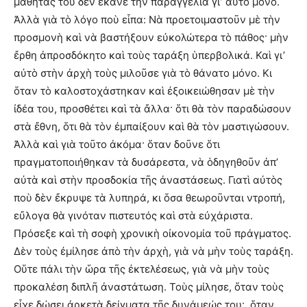
μαθητάς του δὲν ἔκανε τὴν παραγγελία γι’ αὐτὸ μόνο.
Ἀλλὰ γιὰ τὸ λόγο ποὺ εἶπα: Νὰ προετοιμαστοῦν μὲ τὴν
προσμονὴ καὶ νὰ βαστήξουν εὐκολώτερα τὸ πάθος· μὴν
ἔρθη ἀπροσδόκητο καὶ τοὺς ταράξη ὑπερβολικά. Καὶ γι’
αὐτὸ στὴν ἀρχὴ τοὺς μιλοῦσε γιὰ τὸ θάνατο μόνο. Κι
ὅταν τὸ καλοστοχάστηκαν καὶ ἐξοικειώθησαν μὲ τὴν
ἰδέα του, προσθέτει καὶ τὰ ἄλλα· ὅτι θὰ τὸν παραδώσουν
στὰ ἔθνη, ὅτι θὰ τὸν ἐμπαίξουν καὶ θὰ τὸν μαστιγώσουν.
Ἀλλὰ καὶ γιὰ τοῦτο ἀκόμα· ὅταν δοῦνε ὅτι
πραγματοποιήθηκαν τὰ δυσάρεστα, νὰ ὁδηγηθοῦν ἀπ’
αὐτὰ καὶ στὴν προσδοκία τῆς ἀναστάσεως. Γιατὶ αὐτὸς
ποὺ δὲν ἔκρυψε τὰ λυπηρά, κι ὅσα θεωροῦνται ντροπή,
εὔλογα θὰ γινόταν πιστευτός καὶ στὰ εὐχάριστα.
Πρόσεξε καὶ τὴ σοφὴ χρονικὴ οἰκονομία τοῦ πράγματος.
Δὲν τοὺς ἐμίλησε ἀπὸ τὴν ἀρχὴ, γιὰ νὰ μὴν τοὺς ταράξη.
Οὕτε πάλι τὴν ὥρα τῆς ἐκτελέσεως, γιὰ νὰ μὴν τοὺς
προκαλέση διπλῆ ἀναστάτωση. Τοὺς μίλησε, ὅταν τοὺς
εἶχε δώσει ἀρκετὰ δείγματα τῆς δυνάμεώς του· ὅταν