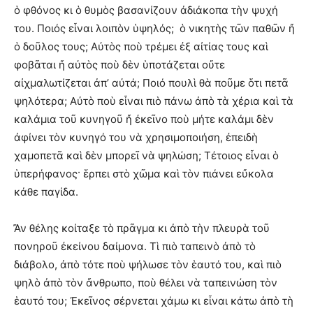
ὁ φθόνος κι ὁ θυμὸς βασανίζουν ἀδιάκοπα τὴν ψυχή
του. Ποιός εἶναι λοιπὸν ὑψηλός; ὁ νικητὴς τῶν παθῶν ἤ
ὁ δοῦλος τους; Αὐτὸς ποὺ τρέμει ἐξ αἰτίας τους καὶ
φοβᾶται ἤ αὐτὸς ποὺ δὲν ὑποτάζεται οὔτε
αἰχμαλωτίζεται ἀπ’ αὐτά; Ποιό πουλὶ θὰ ποῦμε ὅτι πετᾶ
ψηλότερα; Αὐτὸ ποὺ εἶναι πιὸ πάνω ἀπὸ τὰ χέρια καὶ τὰ
καλάμια τοῦ κυνηγοῦ ἤ ἐκεῖνο ποὺ μήτε καλάμι δὲν
ἀφίνει τὸν κυνηγό του νὰ χρησιμοποιήση, ἐπειδὴ
χαμοπετᾶ καὶ δὲν μπορεῖ νὰ ψηλώση; Τέτοιος εἶναι ὁ
ὑπερήφανος· ἕρπει στὸ χῶμα καὶ τὸν πιάνει εὔκολα
κάθε παγίδα.
Ἄν θέλης κοίταξε τὸ πρᾶγμα κι ἀπὸ τὴν πλευρὰ τοῦ
πονηροῦ ἐκείνου δαίμονα. Τὶ πιὸ ταπεινὸ ἀπὸ τὸ
διάβολο, ἀπὸ τότε ποὺ ψήλωσε τὸν ἑαυτό του, καὶ πιὸ
ψηλὸ ἀπὸ τὸν ἄνθρωπο, ποὺ θέλει νὰ ταπεινώση τὸν
ἑαυτό του; Ἐκεῖνος σέρνεται χάμω κι εἶναι κάτω ἀπὸ τὴ