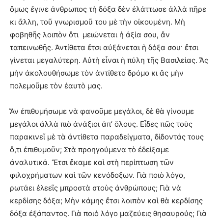
ὅμως ἔγινε ἀνθρωπος τὴ δόξα δὲν ἐλάττωσε ἀλλὰ πῆρε
κι ἄλλη, τοῦ γνωρισμοῦ του μὲ τὴν οἰκουμένη. Μὴ
φοβηθῆς λοιπὸν ὅτι μειώνεται ἡ ἀξία σου, ἄν
ταπεινωθῆς. Ἀντίθετα ἔτσι αὐξάνεται ἡ δόξα σου· ἔτσι
γίνεται μεγαλύτερη. Αὐτὴ εἶναι ἡ πύλη τῆς Βασιλείας. Ἄς
μὴν ἀκολουθήσωμε τὸν ἀντίθετο δρόμο κι ἄς μὴν
πολεμοῦμε τὸν ἑαυτὸ μας.
Ἅν ἐπιθυμήσωμε νὰ φανοῦμε μεγάλοι, δὲ θὰ γίνουμε
μεγάλοι ἀλλὰ πιὸ ἀνάξιοι ἀπ’ ὅλους. Εἶδες πῶς τοὺς
παρακινεῖ μὲ τὰ ἀντίθετα παραδείγματα, δίδοντάς τους
ὅ,τι ἐπιθυμοῦν; Στὰ προηγούμενα τὸ ἐδείξαμε
ἀναλυτικά. Ἔτσι ἔκαμε καὶ στὴ περίπτωση τῶν
φιλοχρήματων καὶ τῶν κενόδοξων. Γιὰ ποιὸ λόγο,
ρωτάει ἐλεεῖς μπροστὰ στοὺς ἀνθρώπους; Γιὰ νὰ
κερδίσης δόξα; Μὴν κάμης ἔτσι λοιπὸν καὶ θὰ κερδίσης
δόξα ἐξάπαντος. Γιὰ ποιό λόγο μαζεύεις θησαυρούς; Γιὰ