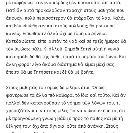
μὲ σαφήνεια· κανένα κέρδος δὲν προέκυπτε ἀπ’ αὐτό.
Γιατὶ ἄν αὐτὰ προκαλοῦσαν ταραχὴ στοὺς μαθητὰς ποὺ
ἄκουαν, πολὺ περισσότερον θὰ ἐτάραζαν τὸ λαό. Καλά,
καὶ δὲν εἰπώθηκαν καὶ στοὺς πολλούς; θὰ ρωτοῦσε
κανείς. Εἰπώθηκαν ἀλλὰ ὄχι μὲ τὸση σαφήνεια.
Κατεδαφίσετε, εἶπε, αὐτὸν τὸ ναὸ καὶ σὲ τρεῖς ἡμέρες θὰ
τὸν ὑψώσω πάλι. Κι ἀλλοῦ· Σημάδι ζητεῖ αὐτὴ ἡ γενιὰ
καὶ σημάδι δὲ θὰ τῆς δοθῆ, παρὰ τὸ σημάδι τοῦ Ἰωνᾶ. Καὶ
ἄλλη φορά· λίγο ἀκόμα διάστημα θὰ εἶμαι μαζί σας·
ἔπειτα θὰ μὲ ζητήσετε καὶ δὲ θὰ μὲ βρῆτε.
Στοὺς μαθητάς του ὅμως δὲ μίλησε ἔτσι. Ὅπως
φανέρωσε τὰ ἄλλα πιὸ καθαρὰ, τὸ ἴδιο καὶ τοῦτο. Καὶ ἄν
πολλοὶ δὲν κατανοοῦσαν τὸ νόημα τῶν λόγων του, τί
χρειαζόταν καὶ νὰ τοὺς μιλᾶ; Γιὰ νὰ νιώσουν ἔπειτα, ὅτι
μὲ προηγούμενη γνώση βάδιζε πρὸς τὸ πάθος καὶ μὲ τὴ
θέλησή του· ὄχι ἀπὸ ἄγνοια, οὔτε ἀπὸ ἀνάγκη. Στοὺς