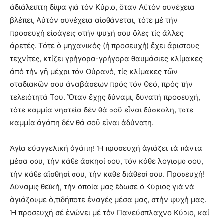
ἀδιάλειπτη δίψα γιά τόν Κύριο, ὅταν Αὐτόν συνέχεια
βλέπει, Αὐτόν συνέχεια αἰσθάνεται, τότε μέ τήν
προσευχή εἰσάγεις στήν ψυχή σου ὅλες τίς ἄλλες
ἀρετές. Τότε ὁ μηχανικός (ἡ προσευχή) ἔχει ἄριστους
τεχνίτες, κτίζει γρήγορα-γρήγορα θαυμάσιες κλίμακες
ἀπό τήν γῆ μέχρι τόν Οὐρανό, τίς κλίμακες τῶν
σταδιακῶν σου ἀναβάσεων πρός τόν Θεό, πρός τήν
τελειότητά Του. Ὅταν ἔχῃς δύναμι, δυνατή προσευχή,
τότε καμμία νηστεία δέν θά σοῦ εἶναι δύσκολη, τότε
καμμία ἀγάπη δέν θά σοῦ εἶναι ἀδύνατη.
Ἁγία εὐαγγελική ἀγάπη! Ἡ προσευχή ἁγιάζει τά πάντα
μέσα σου, τήν κάθε ἄσκησί σου, τόν κάθε λογισμό σου,
τήν κάθε αἴσθησί σου, τήν κάθε διάθεσί σου. Προσευχή!
Δύναμις θεϊκή, τήν ὁποία μᾶς ἔδωσε ὁ Κύριος γιά νά
ἁγιάζουμε ὁ,τιδήποτε ἐναγές μέσα μας, στήν ψυχή μας.
Ἡ προσευχή σέ ἑνώνει μέ τόν Πανεύσπλαχνο Κύριο, καί