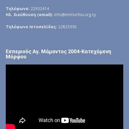
Τηλέφωνο:
22932414
Ηλ. διεύθυνση (email):
info@immorfou.org.cy
Τηλέφωνο Ιστοσελίδας:
22823330
Εσπερινός Αγ. Μάμαντος 2004-Κατεχόμενη
Μόρφου