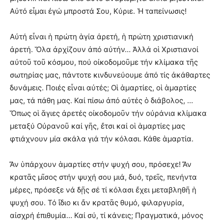
Αὐτό εἶμαι ἐγώ μπροστά Σου, Κύριε. Ἡ ταπείνωσις!
Αὐτή εἶναι ἡ πρώτη ἁγία ἀρετή, ἡ πρώτη χριστιανική
ἀρετή. Ὅλα ἀρχίζουν ἀπό αὐτήν… Ἀλλά οἱ Χριστιανοί
αὐτοῦ τοῦ κόσμου, πού οἰκοδομοῦμε τήν κλίμακα τῆς
σωτηρίας μας, πάντοτε κινδυνεύουμε ἀπό τίς ἀκάθαρτες
δυνάμεις. Ποιές εἶναι αὐτές; Οἱ ἁμαρτίες, οἱ ἁμαρτίες
μας, τά πάθη μας. Καί πίσω ἀπό αὐτές ὁ διάβολος, …
Ὅπως οἱ ἅγιες ἀρετές οἰκοδομοῦν τήν οὐράνια κλίμακα
μεταξύ Οὐρανοῦ καί γῆς, ἔτσι καί οἱ ἁμαρτίες μας
φτιάχνουν μία σκάλα γιά τήν κόλασι. Κάθε ἁμαρτία.
Ἄν ὑπάρχουν ἁμαρτίες στήν ψυχή σου, πρόσεχε! Ἄν
κρατᾶς μῖσος στήν ψυχή σου μιά, δυό, τρεῖς, πενήντα
μέρες, πρόσεξε νά δῇς σέ τί κόλασι ἔχει μεταβληθῆ ἡ
ψυχή σου. Τό ἴδιο κι ἄν κρατᾶς θυμό, φιλαργυρία,
αἰσχρή ἐπιθυμία… Καί σύ, τί κάνεις; Πραγματικά, μόνος