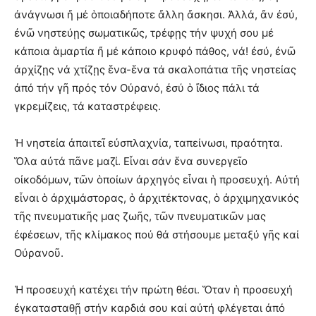
ἀνάγνωσι ἤ μέ ὁποιαδήποτε ἄλλη ἄσκησι. Ἀλλά, ἄν ἐσύ,
ἐνῶ νηστεύῃς σωματικῶς, τρέφῃς τήν ψυχή σου μέ
κάποια ἁμαρτία ἤ μέ κάποιο κρυφό πάθος, νά! ἐσύ, ἐνῶ
ἀρχίζῃς νά χτίζῃς ἕνα-ἕνα τά σκαλοπάτια τῆς νηστείας
ἀπό τήν γῆ πρός τόν Οὐρανό, ἐσύ ὁ ἴδιος πάλι τά
γκρεμίζεις, τά καταστρέφεις.
Ἡ νηστεία ἀπαιτεῖ εὐσπλαχνία, ταπείνωσι, πραότητα.
Ὅλα αὐτά πᾶνε μαζί. Εἶναι σάν ἕνα συνεργεῖο
οἰκοδόμων, τῶν ὁποίων ἀρχηγός εἶναι ἡ προσευχή. Αὐτή
εἶναι ὁ ἀρχιμάστορας, ὁ ἀρχιτέκτονας, ὁ ἀρχιμηχανικός
τῆς πνευματικῆς μας ζωῆς, τῶν πνευματικῶν μας
ἐφέσεων, τῆς κλίμακος πού θά στήσουμε μεταξύ γῆς καί
Οὐρανοῦ.
Ἡ προσευχή κατέχει τήν πρώτη θέσι. Ὅταν ἡ προσευχή
ἐγκατασταθῇ στήν καρδιά σου καί αὐτή φλέγεται ἀπό