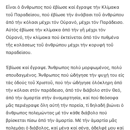
Εἶναι ὁ ἄνθρωπος πού ἐβίωσε καί ἔγραψε τήν Κλίμακα
τοῦ Παραδείσου, πού ἐβίωσε τήν ἀνάβασι τοῦ ἀνθρώπου
ἀπό τήν κόλασι μέχρι τόν Οὐρανό, μέχρι τόν Παράδεισο.
Αὐτός ἐβίωσε τήν κλίμακα ἀπό τήν γῆ μέχρι τόν
Οὐρανό, τήν κλίμακα πού ἐκτείνεται ἀπό τόν πυθμένα
τῆς κολάσεως τοῦ ἀνθρώπου μέχρι τήν κορυφή τοῦ
παραδείσου.
Ἐβίωσε καί ἔγραψε. Ἄνθρωπος πολύ μορφωμένος, πολύ
σπουδαγμένος. Ἄνθρωπος πού ὡδήγησε τήν ψυχή του εἰς
τάς ὁδούς τοῦ Χριστοῦ, πού τήν ὡδήγησε ὁλόκληρη ἀπό
τήν κόλασι στόν παράδεισο, ἀπό τόν διάβολο στόν Θεό,
ἀπό τήν ἁμαρτία στήν ἀναμαρτησία, καί πού θεόσοφα
μᾶς περιέγραψε ὅλη αὐτή τήν πορεία, τί δηλαδή βιώνει ὁ
ἄνθρωπος πολεμώντας μέ τόν κάθε διάβολο πού
βρίσκεται πίσω ἀπό τήν ἁμαρτία. Μέ τήν ἁμαρτία μᾶς
πολεμάει ὁ διάβολος, καί μένα καί σένα, ἀδελφέ μου καί