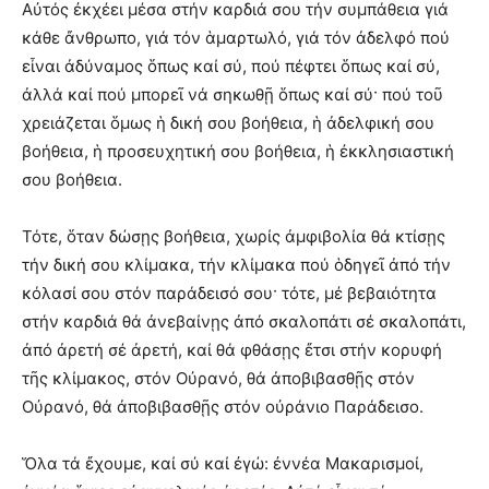
Αὐτός ἐκχέει μέσα στήν καρδιά σου τήν συμπάθεια γιά
κάθε ἄνθρωπο, γιά τόν ἁμαρτωλό, γιά τόν ἀδελφό πού
εἶναι ἀδύναμος ὅπως καί σύ, πού πέφτει ὅπως καί σύ,
ἀλλά καί πού μπορεῖ νά σηκωθῇ ὅπως καί σύ· πού τοῦ
χρειάζεται ὅμως ἡ δική σου βοήθεια, ἡ ἀδελφική σου
βοήθεια, ἡ προσευχητική σου βοήθεια, ἡ ἐκκλησιαστική
σου βοήθεια.
Τότε, ὅταν δώσῃς βοήθεια, χωρίς ἀμφιβολία θά κτίσῃς
τήν δική σου κλίμακα, τήν κλίμακα πού ὁδηγεῖ ἀπό τήν
κόλασί σου στόν παράδεισό σου· τότε, μέ βεβαιότητα
στήν καρδιά θά ἀνεβαίνῃς ἀπό σκαλοπάτι σέ σκαλοπάτι,
ἀπό ἀρετή σέ ἀρετή, καί θά φθάσῃς ἔτσι στήν κορυφή
τῆς κλίμακος, στόν Οὐρανό, θά ἀποβιβασθῇς στόν
Οὐρανό, θά ἀποβιβασθῇς στόν οὐράνιο Παράδεισο.
Ὅλα τά ἔχουμε, καί σύ καί ἐγώ: ἐννέα Μακαρισμοί,