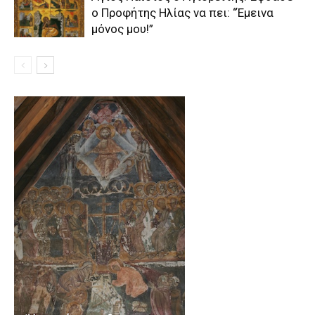
ο Προφήτης Ηλίας να πει: “Έμεινα
μόνος μου!”