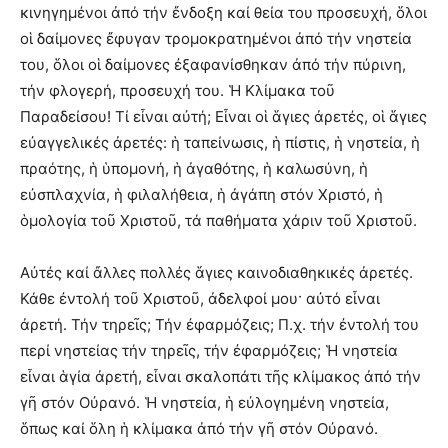
κινηγημένοι ἀπό τήν ἔνδοξη καί θεία του προσευχή, ὅλοι
οἱ δαίμονες ἔφυγαν τρομοκρατημένοι ἀπό τήν νηστεία
του, ὅλοι οἱ δαίμονες ἐξαφανίσθηκαν ἀπό τήν πύρινη,
τήν φλογερή, προσευχή του. Ἡ Κλίμακα τοῦ
Παραδείσου! Τί εἶναι αὐτή; Εἶναι οἱ ἅγιες ἀρετές, οἱ ἅγιες
εὐαγγελικές ἀρετές: ἡ ταπείνωσις, ἡ πίστις, ἡ νηστεία, ἡ
πραότης, ἡ ὑπομονή, ἡ ἀγαθότης, ἡ καλωσύνη, ἡ
εὐσπλαχνία, ἡ φιλαλήθεια, ἡ ἀγάπη στόν Χριστό, ἡ
ὁμολογία τοῦ Χριστοῦ, τά παθήματα χάριν τοῦ Χριστοῦ.
Αὐτές καί ἄλλες πολλές ἅγιες καινοδιαθηκικές ἀρετές.
Κάθε ἐντολή τοῦ Χριστοῦ, ἀδελφοί μου· αὐτό εἶναι
ἀρετή. Τήν τηρεῖς; Τήν ἐφαρμόζεις; Π.χ. τήν ἐντολή του
περί νηστείας τήν τηρεῖς, τήν ἐφαρμόζεις; Ἡ νηστεία
εἶναι ἁγία ἀρετή, εἶναι σκαλοπάτι τῆς κλίμακος ἀπό τήν
γῆ στόν Οὐρανό. Ἡ νηστεία, ἡ εὐλογημένη νηστεία,
ὅπως καί ὅλη ἡ κλίμακα ἀπό τήν γῆ στόν Οὐρανό.