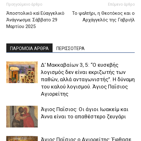
Προηγούμενο άρθρο
Επόμενο άρθρο
Ἀποστολικὸ καὶ Εὐαγγελικὸ
Το ψαλτήρι, η Θεοτόκος και ο
Ἀνάγνωσμα: Σάββατο 29
Αρχάγγελός της Γαβριήλ
Μαρτίου 2025
ΠΑΡΟΜΟΙΑ ΑΡΘΡΑ
ΠΕΡΙΣΣΟΤΕΡΑ
Δ’ Μακκαβαίων 3, 5: “Ο ευσεβής
λογισμός δεν είναι εκριζωτής των
παθών, αλλά ανταγωνιστής”. Η δύναμη
του καλού λογισμού. Άγιος Παΐσιος
Αγιορείτης
Άγιος Παΐσιος: Οι άγιοι Ιωακείμ και
Άννα είναι το απαθέστερο ζευγάρι
Άγιος Παΐσιος ο Αγιορείτης: Έφθασε