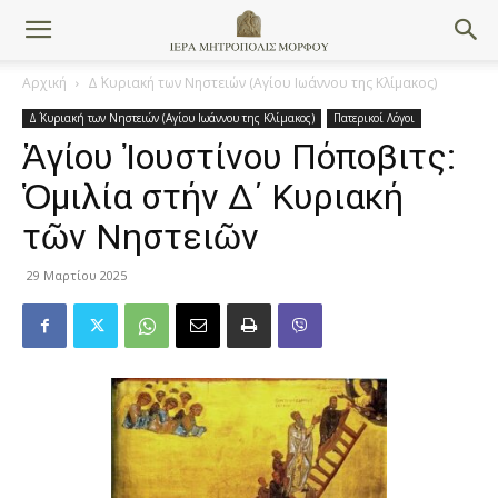
Αρχική
Δ΄ Κυριακή των Νηστειών (Αγίου Ιωάννου της Κλίμακος)
Δ΄ Κυριακή των Νηστειών (Αγίου Ιωάννου της Κλίμακος)
Πατερικοί Λόγοι
Ἁγίου Ἰουστίνου Πόποβιτς:
Ὁμιλία στήν Δ΄ Κυριακή
τῶν Νηστειῶν
29 Μαρτίου 2025