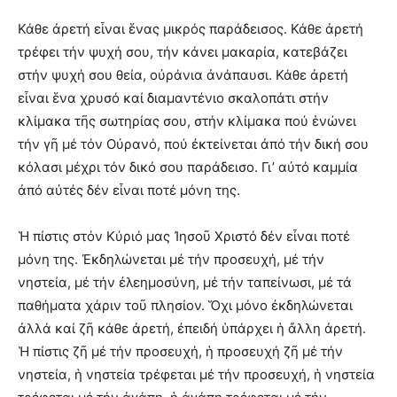
Κάθε ἀρετή εἶναι ἕνας μικρός παράδεισος. Κάθε ἀρετή
τρέφει τήν ψυχή σου, τήν κάνει μακαρία, κατεβάζει
στήν ψυχή σου θεία, οὐράνια ἀνάπαυσι. Κάθε ἀρετή
εἶναι ἕνα χρυσό καί διαμαντένιο σκαλοπάτι στήν
κλίμακα τῆς σωτηρίας σου, στήν κλίμακα πού ἑνώνει
τήν γῆ μέ τόν Οὐρανό, πού ἐκτείνεται ἀπό τήν δική σου
κόλασι μέχρι τόν δικό σου παράδεισο. Γι’ αὐτό καμμία
ἀπό αὐτές δέν εἶναι ποτέ μόνη της.
Ἡ πίστις στόν Κύριό μας Ἰησοῦ Χριστό δέν εἶναι ποτέ
μόνη της. Ἐκδηλώνεται μέ τήν προσευχή, μέ τήν
νηστεία, μέ τήν ἐλεημοσύνη, μέ τήν ταπείνωσι, μέ τά
παθήματα χάριν τοῦ πλησίον. Ὅχι μόνο ἐκδηλώνεται
ἀλλά καί ζῆ κάθε ἀρετή, ἐπειδή ὑπάρχει ἡ ἄλλη ἀρετή.
Ἡ πίστις ζῆ μέ τήν προσευχή, ἡ προσευχή ζῆ μέ τήν
νηστεία, ἡ νηστεία τρέφεται μέ τήν προσευχή, ἡ νηστεία