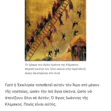
Το όραμα του Αγίου Ιωάννη της Κλίμακος.
Φορητή εικόνα του 12ου αιώνα στην Ιερά Μονή
Αγίας Αικατερίνης στο Σινά
Γιατί ἡ Ἐκκλησία τοποθετεῖ αὐτόν τόν Ἅγιο στό μέσον
τῆς νηστείας, ὡσάν τήν πιό ἅγια εἰκόνα, ὥστε νά
ἀτενίζουν ὅλοι σέ Αὐτόν; Ὁ ἅγιος Ἰωάννης τῆς
Κλίμακος. Ποιός εἶναι αὐτός;