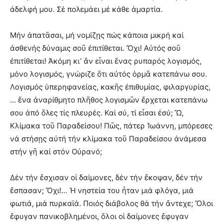
ἀδελφή μου. Σέ πολεμάει μέ κάθε ἁμαρτία.
Μήν ἀπατᾶσαι, μή νομίζῃς πώς κάποια μικρή καί
ἀσθενής δύναμις σοῦ ἐπιτίθεται. Ὄχι! Αὐτός σοῦ
ἐπιτίθεται! Ἀκόμη κι’ ἄν εἶναι ἕνας ρυπαρός λογισμός,
μόνο λογισμός, γνώριζε ὅτι αὐτός ὁρμᾶ κατεπάνω σου.
Λογισμός ὑπερηφανείας, κακῆς ἐπιθυμίας, φιλαργυρίας,
… ἕνα ἀναρίθμητο πλῆθος λογισμῶν ἔρχεται κατεπάνω
σου ἀπό ὅλες τίς πλευρές. Καί σύ, τί εἶσαι ἐσύ; Ὤ,
Κλίμακα τοῦ Παραδείσου! Πῶς, πάτερ Ἰωάννη, μπόρεσες
νά στήσῃς αὐτή τήν κλίμακα τοῦ Παραδείσου ἀνάμεσα
στήν γῆ καί στόν Οὐρανό;
Δέν τήν ἔσχισαν οἱ δαίμονες, δέν τήν ἔκοψαν, δέν τήν
ἔσπασαν; Ὄχι!… Ἡ νηστεία του ἦταν μιά φλόγα, μιά
φωτιά, μιά πυρκαϊά. Ποιός διάβολος θά τήν ἄντεχε; Ὅλοι
ἔφυγαν πανικοβλημένοι, ὅλοι οἱ δαίμονες ἔφυγαν