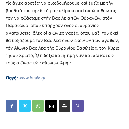
τίς ἅγιες ἀρετές· νά οἰκοδομήσουμε καί ἐμεῖς μέ τήν
βοήθειά του τήν δική μας κλίμακα καί ἀκολουθώντας
τον νά φθάσωμε στήν Βασιλεία τῶν Οὐρανῶν, στόν
Παράδεισο, ὅπου ὑπάρχουν ὅλες οἱ οὐράνιες
ἀναπαύσεις, ὅλες οἱ αἰώνιες χαρές, ὅπου μαζί του ἐκεῖ
θά δοξάζουμε τόν Βασιλέα ὅλων ἐκείνων τῶν ἀγαθῶν,
τόν Αἰώνιο Βασιλέα τῆς Οὐρανίου Βασιλείας, τόν Κύριο
Ἰησοῦ Χριστό, ᾯ ἡ δόξα καί ἡ τιμή νῦν καί ἀεί καί εἰς
τούς αἰῶνας τῶν αἰώνων. Ἀμήν.
Πηγή:
www.imaik.gr