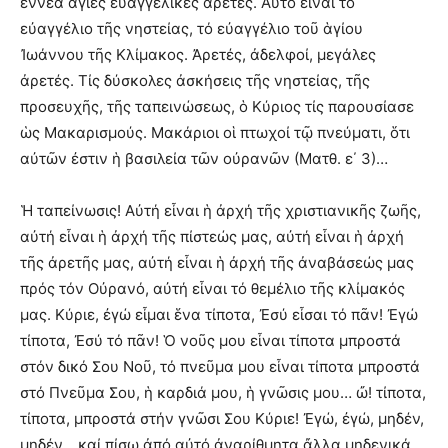
ἐννέα ἅγιες εὐαγγελικές ἀρετές. Αὐτό εἶναι τό
εὐαγγέλιο τῆς νηστείας, τό εὐαγγέλιο τοῦ ἁγίου
Ἰωάννου τῆς Κλίμακος. Ἀρετές, ἀδελφοί, μεγάλες
ἀρετές. Τίς δύσκολες ἀσκήσεις τῆς νηστείας, τῆς
προσευχῆς, τῆς ταπεινώσεως, ὁ Κύριος τίς παρουσίασε
ὡς Μακαρισμούς. Μακάριοι οἱ πτωχοί τῷ πνεύματι, ὅτι
αὐτῶν ἐστιν ἡ βασιλεία τῶν οὐρανῶν (Ματθ. ε΄ 3)…
Ἡ ταπείνωσις! Αὐτή εἶναι ἡ ἀρχή τῆς χριστιανικῆς ζωῆς,
αὐτή εἶναι ἡ ἀρχή τῆς πίστεώς μας, αὐτή εἶναι ἡ ἀρχή
τῆς ἀρετῆς μας, αὐτή εἶναι ἡ ἀρχή τῆς ἀναβάσεώς μας
πρός τόν Οὐρανό, αὐτή εἶναι τό θεμέλιο τῆς κλίμακός
μας. Κύριε, ἐγώ εἶμαι ἕνα τίποτα, Ἐσύ εἶσαι τό πᾶν! Ἐγώ
τίποτα, Ἐσύ τό πᾶν! Ὁ νοῦς μου εἶναι τίποτα μπροστά
στόν δικό Σου Νοῦ, τό πνεῦμα μου εἶναι τίποτα μπροστά
στό Πνεῦμα Σου, ἡ καρδιά μου, ἡ γνῶσις μου… ὤ! τίποτα,
τίποτα, μπροστά στήν γνῶσι Σου Κύριε! Ἐγώ, ἐγώ, μηδέν,
μηδέν… καί πίσω ἀπό αὐτό ἀναρίθμητα ἄλλα μηδενικά.