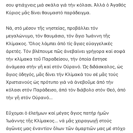
σου φτιάχνεις μιά σκάλα γιά τήν κόλασι. Ἀλλά ὁ Ἀγαθός
Κύριος μᾶς δίνει θαυμαστό παράδειγμα.
Νά, στό μέσον τῆς νηστείας, προβάλλει τόν
μεγαλώνυμο, τόν θαυμάσιο, τόν ἅγιο Ἰωάννη τῆς
Κλίμακος. Ὅλος λάμπει ἀπό τίς ἅγιες εὐαγγελικές
ἀρετές. Τόν βλέπουμε πῶς ἀνεβαίνει γρήγορα καί σοφά
τήν κλίμακα τοῦ Παραδείσου, τήν ὁποία ἔστησε
ἀνάμεσα στήν γῆ καί στόν Οὐρανό. Ὡς διδάσκαλος, ὡς
ἅγιος ὁδηγός, μᾶς δίνει τήν Κλίμακά του σέ μᾶς τούς
Χριστιανούς ὡς πρότυπο γιά νά ἀνεβοῦμε ἀπό τήν
κόλασι στόν Παράδεισο, ἀπό τόν διάβολο στόν Θεό, ἀπό
τήν γῆ στόν Οὐρανό…
Εὔχομαι ὁ ἐλεήμων καί μέγας ἅγιος πατήρ ἡμῶν
Ἰωάννης τῆς Κλίμακος… νά μᾶς χειραγωγῇ στούς
ἀγῶνες μας ἐναντίον ὅλων τῶν ἁμαρτιῶν μας μέ στόχο