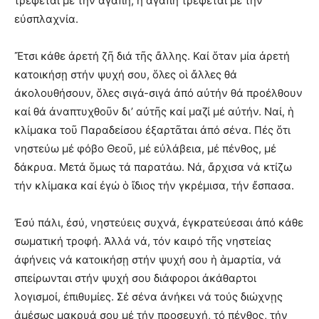
τρέφεται μέ τήν ἀγάπη, ἡ ἀγάπη τρέφεται μέ τήν
εὐσπλαχνία.
Ἔτσι κάθε ἀρετή ζῆ διά τῆς ἄλλης. Καί ὅταν μία ἀρετή
κατοικήσῃ στήν ψυχή σου, ὅλες οἱ ἄλλες θά
ἀκολουθήσουν, ὅλες σιγά-σιγά ἀπό αὐτήν θά προέλθουν
καί θά ἀναπτυχθοῦν δι’ αὐτῆς καί μαζί μέ αὐτήν. Ναί, ἡ
κλίμακα τοῦ Παραδείσου ἐξαρτᾶται ἀπό σένα. Πές ὅτι
νηστεύω μέ φόβο Θεοῦ, μέ εὐλάβεια, μέ πένθος, μέ
δάκρυα. Μετά ὅμως τά παρατάω. Νά, ἄρχισα νά κτίζω
τήν κλίμακα καί ἐγώ ὁ ἴδιος τήν γκρέμισα, τήν ἔσπασα.
Ἐσύ πάλι, ἐσύ, νηστεύεις συχνά, ἐγκρατεύεσαι ἀπό κάθε
σωματική τροφή. Ἀλλά νά, τόν καιρό τῆς νηστείας
ἀφήνεις νά κατοικήσῃ στήν ψυχή σου ἡ ἁμαρτία, νά
σπείρωνται στήν ψυχή σου διάφοροι ἀκάθαρτοι
λογισμοί, ἐπιθυμίες. Σέ σένα ἀνήκει νά τούς διώχνῃς
ἀμέσως μακρυά σου μέ τήν προσευχή, τό πένθος, τήν