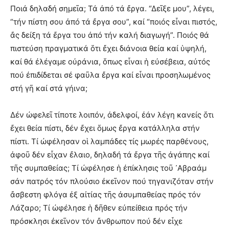
Ποιά δηλαδή σημεῖα; Τά ἀπό τά ἔργα. “Δεῖξε μου”, λέγει,
“τήν πίστη σου ἀπό τά ἔργα σου”, καί “ποιός εἶναι πιστός,
ἄς δείξη τά ἔργα του ἀπό τήν καλή διαγωγή”. Ποιός θά
πιστεύση πραγματικά ὅτι ἔχει διάνοια θεία καί ὑψηλή,
καί θά ἐλέγαμε οὐράνια, ὅπως εἶναι ἡ εὐσέβεια, αὐτός
πού ἐπιδίδεται σέ φαῦλα ἔργα καί εἶναι προσηλωμένος
στή γῆ καί στά γήινα;
Δέν ὠφελεῖ τίποτε λοιπόν, ἀδελφοί, ἐάν λέγη κανείς ὅτι
ἔχει θεία πίστι, δέν ἔχει ὅμως ἔργα κατάλληλα στήν
πίστι. Τί ὠφέλησαν οἱ λαμπάδες τίς μωρές παρθένους,
ἀφοῦ δέν εἶχαν ἔλαιο, δηλαδή τά ἔργα τῆς ἀγάπης καί
τῆς συμπαθείας; Τί ὠφέλησε ἡ ἐπίκλησις τοῦ ᾿Αβραάμ
σάν πατρός τόν πλούσιο ἐκεῖνον πού τηγανιζόταν στήν
ἄσβεστη φλόγα ἐξ αἰτίας τῆς ἀσυμπαθείας πρός τόν
Λάζαρο; Τί ὠφέλησε ἡ δῆθεν εὐπείθεια πρός τήν
πρόσκλησι ἐκεῖνον τόν ἄνθρωπον πού δέν εἶχε