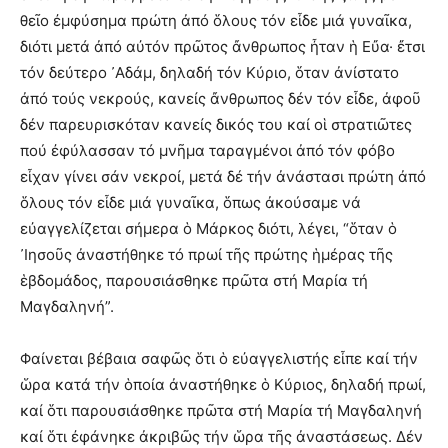
θεῖο ἐμφύσημα πρώτη ἀπό ὅλους τόν εἶδε μιά γυναῖκα,
διότι μετά ἀπό αὐτόν πρῶτος ἄνθρωπος ἦταν ἡ Εὔα· ἔτσι
τόν δεύτερο ᾿Αδάμ, δηλαδή τόν Κύριο, ὅταν ἀνίστατο
ἀπό τούς νεκρούς, κανείς ἄνθρωπος δέν τόν εἶδε, ἀφοῦ
δέν παρευρισκόταν κανείς δικός του καί οἱ στρατιῶτες
πού ἐφύλασσαν τό μνῆμα ταραγμένοι ἀπό τόν φόβο
εἶχαν γίνει σάν νεκροί, μετά δέ τήν ἀνάστασι πρώτη ἀπό
ὅλους τόν εἶδε μιά γυναῖκα, ὅπως ἀκούσαμε νά
εὐαγγελίζεται σήμερα ὁ Μάρκος διότι, λέγει, “ὅταν ὁ
᾿Ιησοῦς ἀναστήθηκε τό πρωί τῆς πρώτης ἡμέρας τῆς
ἑβδομάδος, παρουσιάσθηκε πρῶτα στή Μαρία τή
Μαγδαληνή”.
Φαίνεται βέβαια σαφῶς ὅτι ὁ εὐαγγελιστής εἶπε καί τήν
ὥρα κατά τήν ὁποία ἀναστήθηκε ὁ Κύριος, δηλαδή πρωί,
καί ὅτι παρουσιάσθηκε πρῶτα στή Μαρία τή Μαγδαληνή
καί ὅτι ἐφάνηκε ἀκριβῶς τήν ὥρα τῆς ἀναστάσεως. Δέν