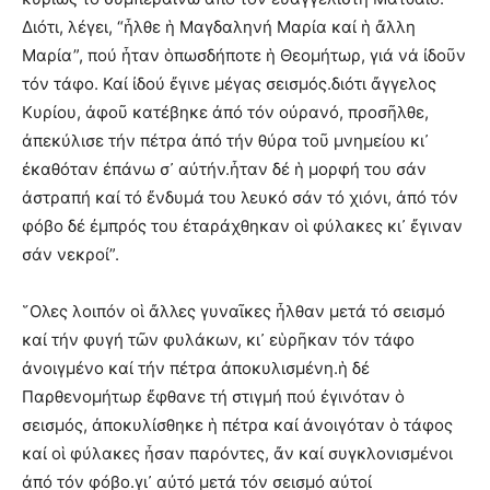
Διότι, λέγει, “ἦλθε ἡ Μαγδαληνή Μαρία καί ἡ ἄλλη
Μαρία”, πού ἦταν ὁπωσδήποτε ἡ Θεομήτωρ, γιά νά ἰδοῦν
τόν τάφο. Καί ἰδού ἔγινε μέγας σεισμός.διότι ἄγγελος
Κυρίου, ἀφοῦ κατέβηκε ἀπό τόν οὐρανό, προσῆλθε,
ἀπεκύλισε τήν πέτρα ἀπό τήν θύρα τοῦ μνημείου κι᾿
ἐκαθόταν ἐπάνω σ᾿ αὐτήν.ἦταν δέ ἡ μορφή του σάν
ἀστραπή καί τό ἔνδυμά του λευκό σάν τό χιόνι, ἀπό τόν
φόβο δέ ἐμπρός του ἐταράχθηκαν οἱ φύλακες κι᾿ ἔγιναν
σάν νεκροί”.
῞Ολες λοιπόν οἱ ἄλλες γυναῖκες ἦλθαν μετά τό σεισμό
καί τήν φυγή τῶν φυλάκων, κι᾿ εὑρῆκαν τόν τάφο
ἀνοιγμένο καί τήν πέτρα ἀποκυλισμένη.ἡ δέ
Παρθενομήτωρ ἔφθανε τή στιγμή πού ἐγινόταν ὁ
σεισμός, ἀποκυλίσθηκε ἡ πέτρα καί ἀνοιγόταν ὁ τάφος
καί οἱ φύλακες ἦσαν παρόντες, ἄν καί συγκλονισμένοι
ἀπό τόν φόβο.γι᾿ αὐτό μετά τόν σεισμό αὐτοί