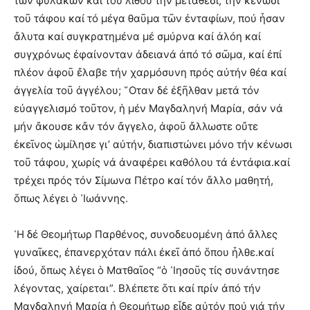
τῶν φυλάκων καί τοῦ λίθου τήν μετάθεσι, τήν κένωσι
τοῦ τάφου καί τό μέγα θαῦμα τῶν ἐνταφίων, πού ἦσαν
ἄλυτα καί συγκρατημένα μέ σμύρνα καί ἀλόη καί
συγχρόνως ἐφαίνονταν ἀδειανά ἀπό τό σῶμα, καί ἐπί
πλέον ἀφοῦ ἔλαβε τήν χαρμόσυνη πρός αὐτήν θέα καί
ἀγγελία τοῦ ἀγγέλου; ῞Οταν δέ ἐξῆλθαν μετά τόν
εὐαγγελισμό τοῦτον, ἡ μέν Μαγδαληνή Μαρία, σάν νά
μήν ἄκουσε κἄν τόν ἄγγελο, ἀφοῦ ἄλλωστε οὔτε
ἐκεῖνος ὡμίλησε γι’ αὐτήν, διαπιστώνει μόνο τήν κένωσι
τοῦ τάφου, χωρίς νά ἀναφέρει καθόλου τά ἐντάφια.καί
τρέχει πρός τόν Σίμωνα Πέτρο καί τόν ἄλλο μαθητή,
ὅπως λέγει ὁ ᾿Ιωάννης.
῾Η δέ Θεομήτωρ Παρθένος, συνοδευομένη ἀπό ἄλλες
γυναῖκες, ἐπανερχόταν πάλι ἐκεῖ ἀπό ὅπου ἦλθε.καί
ἰδού, ὅπως λέγει ὁ Ματθαῖος “ὁ ᾿Ιησοῦς τίς συνάντησε
λέγοντας, χαίρεται”. Βλέπετε ὅτι καί πρίν ἀπό τήν
Μαγδαληνή Μαρία ἡ Θεομήτωρ εἶδε αὐτόν πού γιά τήν