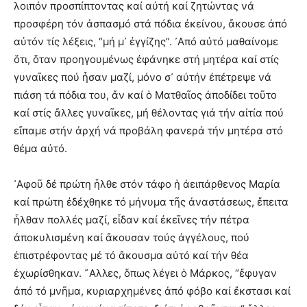
λοιπόν προσπίπτοντας καί αὐτή καί ζητώντας νά
προσφέρη τόν ἀσπασμό στά πόδια ἐκείνου, ἄκουσε ἀπό
αὐτόν τίς λέξεις, “μή μ᾿ ἐγγίζης”. ᾿Από αὐτό μαθαίνομε
ὅτι, ὅταν προηγουμένως ἐφάνηκε στή μητέρα καί στίς
γυναῖκες πού ἦσαν μαζί, μόνο σ᾿ αὐτήν ἐπέτρεψε νά
πιάση τά πόδια του, ἄν καί ὁ Ματθαῖος ἀποδίδει τοῦτο
καί στίς ἄλλες γυναῖκες, μή θέλοντας γιά τήν αἰτία πού
εἴπαμε στήν ἀρχή νά προβάλη φανερά τήν μητέρα στό
θέμα αὐτό.
᾿Αφοῦ δέ πρώτη ἦλθε στόν τάφο ἡ ἀειπάρθενος Μαρία
καί πρώτη ἐδέχθηκε τό μήνυμα τῆς ἀναστάσεως, ἔπειτα
ἦλθαν πολλές μαζί, εἶδαν καί ἐκεῖνες τήν πέτρα
ἀποκυλισμένη καί ἄκουσαν τούς ἀγγέλους, πού
ἐπιστρέφοντας μέ τό ἄκουσμα αὐτό καί τήν θέα
ἐχωρίσθηκαν. ῎Αλλες, ὅπως λέγει ὁ Μάρκος, “ἔφυγαν
ἀπό τό μνῆμα, κυριαρχημένες ἀπό φόβο καί ἔκστασι καί