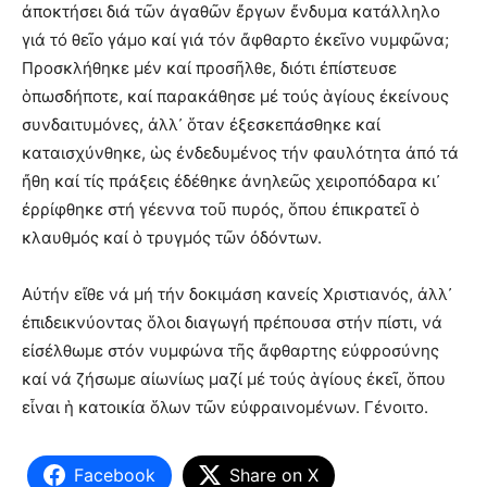
ἀποκτήσει διά τῶν ἀγαθῶν ἔργων ἔνδυμα κατάλληλο
γιά τό θεῖο γάμο καί γιά τόν ἄφθαρτο ἐκεῖνο νυμφῶνα;
Προσκλήθηκε μέν καί προσῆλθε, διότι ἐπίστευσε
ὁπωσδήποτε, καί παρακάθησε μέ τούς ἁγίους ἐκείνους
συνδαιτυμόνες, ἀλλ᾿ ὅταν ἐξεσκεπάσθηκε καί
καταισχύνθηκε, ὡς ἐνδεδυμένος τήν φαυλότητα ἀπό τά
ἤθη καί τίς πράξεις ἐδέθηκε ἀνηλεῶς χειροπόδαρα κι᾿
ἐρρίφθηκε στή γέεννα τοῦ πυρός, ὅπου ἐπικρατεῖ ὁ
κλαυθμός καί ὁ τρυγμός τῶν ὀδόντων.
Αὐτήν εἴθε νά μή τήν δοκιμάση κανείς Χριστιανός, ἀλλ᾿
ἐπιδεικνύοντας ὅλοι διαγωγή πρέπουσα στήν πίστι, νά
εἰσέλθωμε στόν νυμφώνα τῆς ἄφθαρτης εὐφροσύνης
καί νά ζήσωμε αἰωνίως μαζί μέ τούς ἁγίους ἐκεῖ, ὅπου
εἶναι ἡ κατοικία ὅλων τῶν εὐφραινομένων. Γένοιτο.
Facebook
Share on X