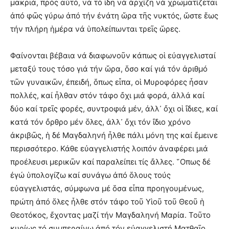
μακριά, πρός αὐτό, νά τό ἰδῆ νά ἀρχίζη νά χρωματίζεται
ἀπό φῶς γύρω ἀπό τήν ἐνάτη ὥρα τῆς νυκτός, ὥστε ἕως
τήν πλήρη ἡμέρα νά ὑπολείπωνται τρεῖς ὥρες.
Φαίνονται βέβαια νά διαφωνοῦν κάπως οἱ εὐαγγελισταί
μεταξύ τους τόσο γιά τήν ὥρα, ὅσο καί γιά τόν ἀριθμό
τῶν γυναικῶν, ἐπειδή, ὅπως εἶπα, οἱ Μυροφόρες ἦσαν
πολλές, καί ἦλθαν στόν τάφο ὄχι μιά φορά, ἀλλά καί
δύο καί τρεῖς φορές, συντροφιά μέν, ἀλλ᾿ ὄχι οἱ ἴδιες, καί
κατά τόν ὄρθρο μέν ὅλες, ἀλλ᾿ ὄχι τόν ἴδιο χρόνο
ἀκριβῶς, ἡ δέ Μαγδαληνή ἦλθε πάλι μόνη της καί ἔμεινε
περισσότερο. Κάθε εὐαγγελιστής λοιπόν ἀναφέρει μιά
προέλευσι μερικῶν καί παραλείπει τίς ἄλλες. ῞Οπως δέ
ἐγώ ὑπολογίζω καί συνάγω ἀπό ὅλους τούς
εὐαγγελιστάς, σύμφωνα μέ ὅσα εἶπα προηγουμένως,
πρώτη ἀπό ὅλες ἦλθε στόν τάφο τοῦ Υἱοῦ τοῦ Θεοῦ ἡ
Θεοτόκος, ἔχοντας μαζί τήν Μαγδαληνή Μαρία. Τοῦτο
κυρίως τό συμπεραίνω ἀπό τόν εὐαγγελιστή Ματθαῖο.