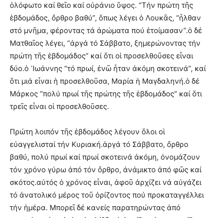
ὁλόφωτο καί θεῖο καί οὐράνιο ὕψος. “Τήν πρώτη τῆς
ἑβδομάδος, ὄρθρο βαθύ”, ὅπως λέγει ὁ Λουκᾶς, “ἦλθαν
στό μνῆμα, φέροντας τά ἀρώματα πού ἑτοίμασαν”.ὁ δέ
Ματθαῖος λέγει, “ἀργά τό Σάββατο, ξημερώνοντας τήν
πρώτη τῆς ἑβδομάδος” καί ὅτι οἱ προσελθοῦσες εἶναι
δύο.ὁ ᾿Ιωάννης “τό πρωί, ἐνῶ ἦταν ἀκόμη σκοτεινά”, καί
ὅτι μιά εἶναι ἡ προσελθοῦσα, Μαρία ἡ Μαγδαληνή.ὁ δέ
Μάρκος “πολύ πρωί τῆς πρώτης τῆς ἑβδομάδος” καί ὅτι
τρεῖς εἶναι οἱ προσελθοῦσες.
Πρώτη λοιπόν τῆς ἑβδομάδος λέγουν ὅλοι οἱ
εὐαγγελισταί τήν Κυριακή.ἀργά τό Σάββατο, ὄρθρο
βαθύ, πολύ πρωί καί πρωί σκοτεινά ἀκόμη, ὀνομάζουν
τόν χρόνο γύρω ἀπό τόν ὄρθρο, ἀνάμικτο ἀπό φῶς καί
σκότος.αὐτός ὁ χρόνος εἶναι, ἀφοῦ ἀρχίζει νά αὐγάζει
τό ἀνατολικό μέρος τοῦ ὁρίζοντος πού προκαταγγέλλει
τήν ἡμέρα. Μπορεῖ δέ κανείς παρατηρώντας ἀπό