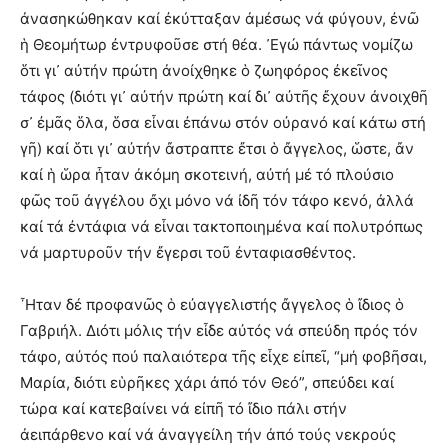
ἀνασηκώθηκαν καί ἐκύτταξαν ἀμέσως νά φύγουν, ἐνῶ
ἡ Θεομήτωρ ἐντρυφοῦσε στή θέα. ᾿Εγώ πάντως νομίζω
ὅτι γι᾿ αὐτήν πρώτη ἀνοίχθηκε ὁ ζωηφόρος ἐκεῖνος
τάφος (διότι γι᾿ αὐτήν πρώτη καί δι᾿ αὐτῆς ἔχουν ἀνοιχθῆ
σ᾿ ἐμᾶς ὅλα, ὅσα εἶναι ἐπάνω στόν οὐρανό καί κάτω στή
γῆ) καί ὅτι γι᾿ αὐτήν ἄστραπτε ἔτσι ὁ ἄγγελος, ὥστε, ἄν
καί ἡ ὥρα ἦταν ἀκόμη σκοτεινή, αὐτή μέ τό πλούσιο
φῶς τοῦ ἀγγέλου ὄχι μόνο νά ἰδῆ τόν τάφο κενό, ἀλλά
καί τά ἐντάφια νά εἶναι τακτοποιημένα καί πολυτρόπως
νά μαρτυροῦν τήν ἔγερσι τοῦ ἐνταφιασθέντος.
῏Ηταν δέ προφανῶς ὁ εὐαγγελιστής ἄγγελος ὁ ἴδιος ὁ
Γαβριήλ. Διότι μόλις τήν εἶδε αὐτός νά σπεύδη πρός τόν
τάφο, αὐτός πού παλαιότερα τῆς εἶχε εἰπεῖ, “μή φοβῆσαι,
Μαρία, διότι εὑρῆκες χάρι ἀπό τόν Θεό”, σπεύδει καί
τώρα καί κατεβαίνει νά εἰπῆ τό ἴδιο πάλι στήν
ἀειπάρθενο καί νά ἀναγγείλη τήν ἀπό τούς νεκρούς