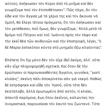
αὐτούς, ἐσήκωσαν τόν Κύριο ἀπό τό μνῆμα καί δέν
γνωρίζομε πού τόν ἐτοποθέτησαν”. Πῶς τάχα, ἄν τόν
εἶδε καί τόν ἄγγισε μέ τά χέρια της καί τόν ἄκουσε νά
ὁμιλῆ, θά ἔλεγε τέτοια πράγματα, ὅτι τόν ἐσήκωσαν καί
τόν μετέθεσαν, ποῦ ὅμως, δέν γνωρίζομε; ᾿Αλλά μετά τό
δρόμο τοῦ Πέτρου καί τοῦ ᾿Ιωάννη πρός τόν τάφο καί
τήν ἐκεῖ θέα τῶν σινδονιῶν καί τήν ἐπιστροφή, λέγει, “ἡ
δέ Μαρία ἐστεκόταν κόντα στό μνημεῖο ἔξω κλαίοντας”.
Βλέπετε ὅτι ὄχι μόνο δέν τόν εἶχε ἰδεῖ ἀκόμη, ἀλλ᾿ οὔτε
κἄν εἶχε πληροφορηθῆ σχετικά; Καί ὅταν δέ τήν
ἐρώτησαν οἱ παρουσιασθέντες ἄγγελοι, γυναῖκα, “γιατί
κλαίεις”, ἐκείνη πάλι ἀποκρίνεται σάν γιά νεκρό. Καθώς
δέ ἐστράφηκε καί εἶδε τόν ᾿Ιησοῦ, οὔτε τότε δέν
ἐκατάλαβε, ἀλλά ἐρωτωμένη ἀπό αὐτόν, τί κλαίει,
ἀπαντᾶ παρόμοια, ἕως ὅτου ἐκεῖνος, καλώντας την
ὀνομαστικά, παρουσίασε τόν ἑαυτό του ζωντανό. Τότε