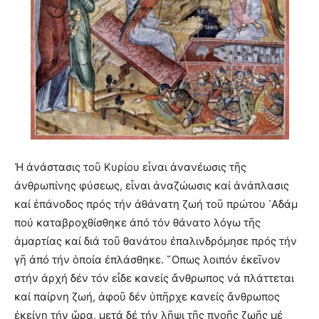
Ἡ ἀνάστασις τοῦ Κυρίου εἶναι ἀνανέωσις τῆς
ἀνθρωπίνης φύσεως, εἶναι ἀναζώωσις καί ἀνάπλασις
καί ἐπάνοδος πρός τήν ἀθάνατη ζωή τοῦ πρώτου ᾿Αδάμ
πού καταβροχθίσθηκε ἀπό τόν θάνατο λόγω τῆς
ἁμαρτίας καί διά τοῦ θανάτου ἐπαλινδρόμησε πρός τήν
γῆ ἀπό τήν ὁποία ἐπλάσθηκε. ῞Οπως λοιπόν ἐκεῖνον
στήν ἀρχή δέν τόν εἶδε κανείς ἄνθρωπος νά πλάττεται
καί παίρνη ζωή, ἀφοῦ δέν ὑπῆρχε κανείς ἄνθρωπος
ἐκείνη τήν ὥρα, μετά δέ τήν λῆψι τῆς πνοῆς ζωῆς μέ