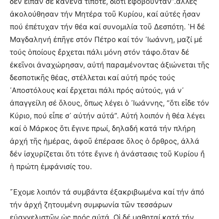
δέν εἶπαν σέ κανένα τίποτε, διότι ἐφοβοῦνταν“.ἄλλες
ἀκολούθησαν τήν Μητέρα τοῦ Κυρίου, καί αὐτές ἦσαν
πού ἐπέτυχαν τήν θέα καί συνομιλία τοῦ Δεσπότη. ῾Η δέ
Μαγδαληνή ἐπῆγε στόν Πέτρο καί τόν ᾿Ιωάννη, μαζί μέ
τούς ὁποίους ἔρχεται πάλι μόνη στόν τάφο.ὅταν δέ
ἐκεῖνοι ἀναχώρησαν, αὐτή παραμένοντας ἀξιώνεται τῆς
δεσποτικῆς θέας, στέλλεται καί αὐτή πρός τούς
᾿Αποστόλους καί ἔρχεται πάλι πρός αὐτούς, γιά ν᾿
ἀπαγγείλη σέ ὅλους, ὅπως λέγει ὁ ᾿Ιωάννης, “ὅτι εἶδε τόν
Κύριο, πού εἶπε σ᾿ αὐτήν αὐτά”. Αὐτή λοιπόν ἡ θέα λέγει
καί ὁ Μάρκος ὅτι ἔγινε πρωί, δηλαδή κατά τήν πλήρη
ἀρχή τῆς ἡμέρας, ἀφοῦ ἐπέρασε ὅλος ὁ ὄρθρος, ἀλλά
δέν ἰσχυρίζεται ὅτι τότε ἔγινε ἡ ἀνάστασις τοῦ Κυρίου ἤ
ἡ πρώτη ἐμφάνισίς του.
῎Εχομε λοιπόν τά συμβάντα ἐξακριβωμένα καί τήν ἀπό
τήν ἀρχή ζητουμένη συμφωνία τῶν τεσσάρων
εὐαγγελιστῶν ὡς πρός αὐτά. Οἱ δέ μαθηταί κατά τήν