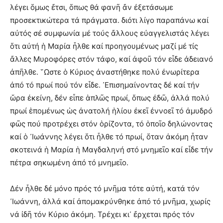
λέγει ὅμως ἔτσι, ὅπως θά φανῆ ἄν ἐξετάσωμε
προσεκτικώτερα τά πράγματα. διότι λίγο παραπάνω καί
αὐτός σέ συμφωνία μέ τούς ἄλλους εὐαγγελιστάς λέγει
ὅτι αὐτή ἡ Μαρία ἦλθε καί προηγουμένως μαζί μέ τίς
ἄλλες Μυροφόρες στόν τάφο, καί ἀφοῦ τόν εἶδε ἀδειανό
ἀπῆλθε. ῞Ωστε ὁ Κύριος ἀναστήθηκε πολύ ἐνωρίτερα
ἀπό τό πρωί πού τόν εἶδε. ᾿Επισημαίνοντας δέ καί τήν
ὥρα ἐκείνη, δέν εἶπε ἁπλῶς πρωί, ὅπως ἐδῶ, ἀλλά πολύ
πρωί ἑπομένως ὡς ἀνατολή ἡλίου ἐκεῖ ἐννοεῖ τό ἀμυδρό
φῶς πού προτρέχει στόν ὁρίζοντα, τό ὁποῖο δηλώνοντας
καί ὁ ᾿Ιωάννης λέγει ὅτι ἦλθε τό πρωί, ὅταν ἀκόμη ἦταν
σκοτεινά ἡ Μαρία ἡ Μαγδαληνή στό μνημεῖο καί εἶδε τήν
πέτρα σηκωμένη ἀπό τό μνημεῖο.
Δέν ἦλθε δέ μόνο πρός τό μνῆμα τότε αὐτή, κατά τόν
᾿Ιωάννη, ἀλλά καί ἀπομακρύνθηκε ἀπό τό μνῆμα, χωρίς
νά ἰδῆ τόν Κύριο ἀκόμη. Τρέχει κι᾿ ἔρχεται πρός τόν