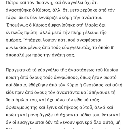
Πέτρο καί τόν ᾿Ιωάννη, καί ἀναγγέλει ὄχι ὅτι
ἀναστήθηκε ὁ Κύριος, ἀλλ᾿ ὅτι μεταφέρθηκε ἀπό τόν
τάφο, ὥστε δέν ἐγνώριζε ἀκόμη τήν ἀνάστασι.
῾Επομένως ὁ Κύριος ἐμφανίσθηκε στή Μαρία ὄχι
ἐντελῶς πρώτη, ἀλλά μετά τήν πλήρη ἔλευσι τῆς
ἡμέρας. ῾Υπάρχει λοιπόν κάτι πού ἀναφέρεται
συνεσκιασμένως ἀπό τούς εὐαγγελιστάς, τό ὁποῖο θ᾿
ἀποκαλύψω πρός τήν ἀγάπη σας.
Πραγματικά τό εὐαγγέλιο τῆς ἀναστάσεως τοῦ Κυρίου
πρώτη ἀπό ὅλους τούς ἀνθρώπους, ὅπως ἦταν σωστό
καί δίκαιο, ἐδέχθηκε ἀπό τόν Κύριο ἡ Θεοτόκος καί αὐτή
εἶδε πρίν ἀπό ὅλους τόν ἀναστάντα καί ἀπήλαυσε τή
θεία ὁμιλία του, καί ὄχι μόνο τόν εἶδε μέ τούς
ὀφθαλμούς της καί ἔγινε αὐτήκοος αὐτοῦ, ἀλλά καί
πρώτη καί μόνη ἄγγιξε τά ἄχραντα πόδια του, ἔστω καί
ἄν οἱ εὐαγγελισταί δέν τά λέγουν φανερά ὅλα αὐτά, μή