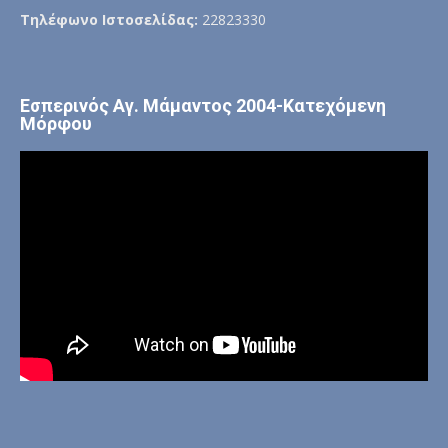
Τηλέφωνο Ιστοσελίδας:
22823330
Εσπερινός Αγ. Μάμαντος 2004-Κατεχόμενη
Μόρφου