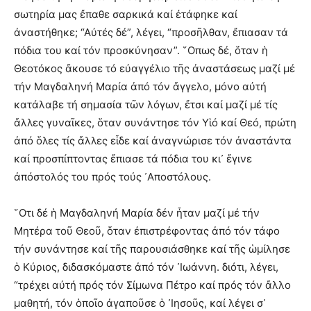
σωτηρία μας ἔπαθε σαρκικά καί ἐτάφηκε καί
ἀναστήθηκε; “Αὐτές δέ”, λέγει, “προσῆλθαν, ἔπιασαν τά
πόδια του καί τόν προσκύνησαν”. ῞Οπως δέ, ὅταν ἡ
Θεοτόκος ἄκουσε τό εὐαγγέλιο τῆς ἀναστάσεως μαζί μέ
τήν Μαγδαληνή Μαρία ἀπό τόν ἄγγελο, μόνο αὐτή
κατάλαβε τή σημασία τῶν λόγων, ἔτσι καί μαζί μέ τίς
ἄλλες γυναῖκες, ὅταν συνάντησε τόν Υἱό καί Θεό, πρώτη
ἀπό ὅλες τίς ἄλλες εἶδε καί ἀναγνώρισε τόν ἀναστάντα
καί προσπίπτοντας ἔπιασε τά πόδια του κι᾿ ἔγινε
ἀπόστολός του πρός τούς ᾿Αποστόλους.
῞Οτι δέ ἡ Μαγδαληνή Μαρία δέν ἦταν μαζί μέ τήν
Μητέρα τοῦ Θεοῦ, ὅταν ἐπιστρέφοντας ἀπό τόν τάφο
τήν συνάντησε καί τῆς παρουσιάσθηκε καί τῆς ὡμίλησε
ὁ Κύριος, διδασκόμαστε ἀπό τόν ᾿Ιωάννη. διότι, λέγει,
“τρέχει αὐτή πρός τόν Σίμωνα Πέτρο καί πρός τόν ἄλλο
μαθητή, τόν ὁποῖο ἀγαποῦσε ὁ ᾿Ιησοῦς, καί λέγει σ᾿