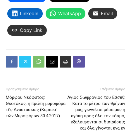
LinkedIn
WhatsApp
Email
Copy Link
Προηγούμενο άρθρο
Επόμενο άρθρο
Μόρφου Νεόφυτος:
Άγιος Σωφρόνιος του Έσσεξ:
Θεοτόκος, ἡ πρώτη μυροφόρα
Κατά το μέτρο των θρήνων
τῆς Ἀναστάσεως (Κυριακὴ
μας, γεννιέται μέσα μας η
τῶν Μυροφόρων 30.4.2017)
αγάπη προς όλο τον κόσμο,
εξαλείφονται οι διαιρέσεις
και όλα γίνονται ένα εν