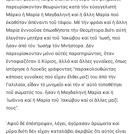
παρευρίσκονταν θεωρώντας κατά τόν εὐαγγελιστή
Μάρκο ἡ Μαρία ἡ Μαγδαληνή καί ἡ ἄλλη Μαρία πού
ἐκαθόταν ἀπέναντι τοῦ τάφου. Μέ τήν φράσι καί ἡ ἄλλη
Μαρία ἐννοοῦσε ὁπωσδήποτε τήν Θεομήτορα.διότι αὐτή
ἐλεγόταν μητέρα καί τοῦ ᾿Ιακώβου καί τοῦ ᾿Ιωσῆ, πού
ἦσαν ἀπό τόν ᾿Ιωσήφ τόν Μνήστορα. Δέν
παρευρίσκονταν μόνο αὐτές παρατηρώντας, ὅταν
ἐνταφιαζόταν ὁ Κύριος, ἀλλά καί ἄλλες γυναῖκες, ὅπως
ἱστόρησε ὁ Λουκᾶς γράφοντας.“παρακολουθώντας
κάποιες γυναῖκες πού εἶχαν ἔλθει μαζί του ἀπό τήν
Γαλιλαία, εἶδαν τό μνημεῖο καί τήν σ᾿ αὐτό τοποθέτησι
τοῦ σώματός του. ἦσαν ἡ Μαγδαληνή Μαρία καί ἡ
᾿Ιωάννα καί ἡ Μαρία τοῦ ᾿Ιακώβου καί οἱ ἄλλες μαζί
τους”.
᾿Αφοῦ δέ ἐπέστρεψαν, λέγει, ἀγόρασαν ἀρώματα καί
μῦρα.διότι δέν εἶχαν καταλάβει ἀκριβῶς ὅτι αὐτός εἶναι