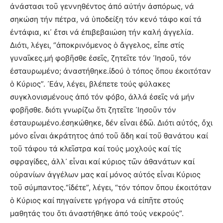
ἀνάστασι τοῦ γεννηθέντος ἀπό αὐτήν ἀσπόρως, νά
σηκώση τήν πέτρα, νά ὑποδείξη τόν κενό τάφο καί τά
ἐντάφια, κι᾿ ἔτσι νά ἐπιβεβαιώση τήν καλή ἀγγελία.
Διότι, λέγει, “ἀποκρινόμενος ὁ ἄγγελος, εἶπε στίς
γυναῖκες.μή φοβῆσθε ἐσεῖς, ζητεῖτε τόν ᾿Ιησοῦ, τόν
ἐσταυρωμένο; ἀναστήθηκε.ἰδού ὁ τόπος ὅπου ἐκοιτόταν
ὁ Κύριος”. ᾿Εάν, λέγει, βλέπετε τούς φύλακες
συγκλονισμένους ἀπό τόν φόβο, ἀλλά ἐσεῖς νά μήν
φοβῆσθε. διότι γνωρίζω ὅτι ζητεῖτε ᾿Ιησοῦν τόν
ἐσταυρωμένο.ἐσηκώθηκε, δέν εἶναι ἐδῶ. Διότι αὐτός, ὄχι
μόνο εἶναι ἀκράτητος ἀπό τοῦ ἅδη καί τοῦ θανάτου καί
τοῦ τάφου τά κλεῖστρα καί τούς μοχλούς καί τίς
σφραγίδες, ἀλλ᾿ εἶναι καί κύριος τῶν ἀθανάτων καί
οὐρανίων ἀγγέλων μας καί μόνος αὐτός εἶναι Κύριος
τοῦ σύμπαντος.“ἰδέτε”, λέγει, “τόν τόπον ὅπου ἐκοιτόταν
ὁ Κύριος καί πηγαίνετε γρήγορα νά εἰπῆτε στούς
μαθητάς του ὅτι ἀναστήθηκε ἀπό τούς νεκρούς”.