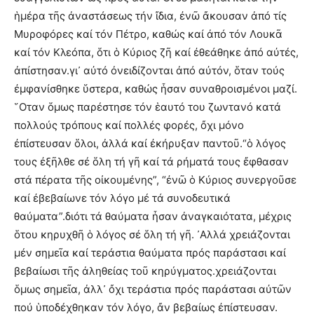
ἡμέρα τῆς ἀναστάσεως τήν ἴδια, ἐνῶ ἄκουσαν ἀπό τίς
Μυροφόρες καί τόν Πέτρο, καθώς καί ἀπό τόν Λουκᾶ
καί τόν Κλεόπα, ὅτι ὁ Κύριος ζῆ καί ἐθεάθηκε ἀπό αὐτές,
ἀπίστησαν.γι᾿ αὐτό ὀνειδίζονται ἀπό αὐτόν, ὅταν τούς
ἐμφανίσθηκε ὕστερα, καθώς ἦσαν συναθροισμένοι μαζί.
῞Οταν ὅμως παρέστησε τόν ἑαυτό του ζωντανό κατά
πολλούς τρόπους καί πολλές φορές, ὄχι μόνο
ἐπίστευσαν ὅλοι, ἀλλά καί ἐκήρυξαν παντοῦ.“ὁ λόγος
τους ἐξῆλθε σέ ὅλη τή γῆ καί τά ρήματά τους ἔφθασαν
στά πέρατα τῆς οἰκουμένης”, “ἐνῶ ὁ Κύριος συνεργοῦσε
καί ἐβεβαίωνε τόν λόγο μέ τά συνοδευτικά
θαύματα”.διότι τά θαύματα ἦσαν ἀναγκαιότατα, μέχρις
ὅτου κηρυχθῆ ὁ λόγος σέ ὅλη τή γῆ. ᾿Αλλά χρειάζονται
μέν σημεῖα καί τεράστια θαύματα πρός παράστασι καί
βεβαίωσι τῆς ἀληθείας τοῦ κηρύγματος.χρειάζονται
ὅμως σημεῖα, ἀλλ᾿ ὄχι τεράστια πρός παράστασι αὐτῶν
πού ὑποδέχθηκαν τόν λόγο, ἄν βεβαίως ἐπίστευσαν.