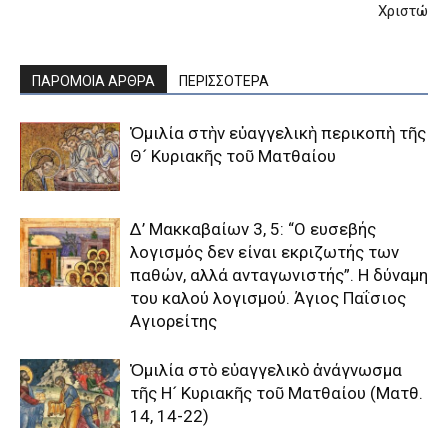
Χριστώ
ΠΑΡΟΜΟΙΑ ΑΡΘΡΑ
ΠΕΡΙΣΣΟΤΕΡΑ
Ὁμιλία στὴν εὐαγγελικὴ περικοπὴ τῆς
Θ´ Κυριακῆς τοῦ Ματθαίου
Δ’ Μακκαβαίων 3, 5: “Ο ευσεβής
λογισμός δεν είναι εκριζωτής των
παθών, αλλά ανταγωνιστής”. Η δύναμη
του καλού λογισμού. Άγιος Παΐσιος
Αγιορείτης
Ὁμιλία στὸ εὐαγγελικὸ ἀνάγνωσμα
τῆς Η´ Κυριακῆς τοῦ Ματθαίου (Ματθ.
14, 14-22)