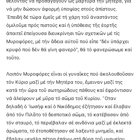
θέλοντας νά προσαγάγουν ὡς μάρτυρα τήν μητέρα, γιά
νά μήν δώσουν ἀφορμή ὑποψίας στούς ἀπίστους.
᾿Επειδή δέ τώρα ἐμεῖς μέ τή χάρη τοῦ ἀναστάντος
ὁμιλοῦμε πρός πιστούς καί ἡ ὑπόθεσις τῆς ἑορτῆς
ἀπαιτεῖ ἐπείγουσα διευκρίνησι τῶν σχετικῶν μέ τίς
Μυροφόρες, μέ τήν ἄδεια αὐτοῦ πού εἶπε “δέν ὑπάρχει
κρυφό πού δέν θά γίνη φανερό”, θά τό φανερώσωμε καί
τοῦτο.
Λοιπόν Μυροφόρες εἶναι οἱ γυναῖκες πού ἀκολουθοῦσαν
τόν Κύριο μαζί μέ τήν Μητέρα του, ἔμειναν μαζί της
κατά τήν ὥρα τοῦ σωτηριώδους πάθους καί ἐφρόντισαν
νά ἀλείψουν μέ μῦρα τό σῶμα τοῦ Κυρίου. ῞Οταν
δηλαδή ὁ ᾿Ιωσήφ καί ὁ Νικόδημος ἐζήτησαν καί ἔλαβαν
ἀπό τόν Πιλᾶτο τό δεσποτικό σῶμα, τό κατέβασαν ἀπό
τόν σταυρό, τό περιέβαλαν σέ σινδόνια μαζί μέ ἐκλεκτά
ἀρώματα, τό ἐτοποθέτησαν σέ λαξευτό μνημεῖο, καί
ἔβαλαν μεγάλη πέτρα ἐπάνω στή θύρα τοῦ μνημείου,