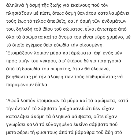
ἀληθινά ἡ ὀσμή τῆς ζωῆς γιά ἐκείνους πού τόν
πλησιάζουν μέ πίστι, ὅπως ὀσμή θανάτου καταλαμβάνει
τούς ἕως τό τέλος ἀπειθεῖς, καί ἡ ὀσμή τῶν ἐνδυμάτων
του, δηλαδή τοῦ ἰδίου τοῦ σώματος, εἶναι ἀνωτέρα ἀπό
ὅλα τά ἀρώματα καί τό ὄνομά του εἶναι μῦρο χυμένο, μέ
τό ὀποῖο ἐγέμισε θεία εὐωδία τήν οἰκουμένη.
῾Ετοιμάζουν λοιπόν μῦρα καί ἀρώματα, ἀφ᾿ ἑνός μέν
πρός τιμήν τοῦ νεκροῦ, ἀφ᾿ ἑτέρου δέ γιά παρηγοριά
ἀπό τή δυσωδία τοῦ σώματος, ὅταν θά ἔλειωνε,
βοηθώντας μέ τήν ἀλοιφή των τούς ἐπιθυμοῦντας νά
παραμένουν δίπλα.
᾿Αφοῦ λοιπόν ἑτοίμασαν τά μῦρα καί τά ἀρώματα, κατά
τήν ἐντολή τό Σάββατο ἡσύχασαν.διότι δέν εἶχαν
καταλάβει ἀκόμη τά ἀληθινά σάββατα, οὔτε εἶχαν
γνωρίσει καλά τό εὐλογημένο ἐκεῖνο σάββατο πού
μεταφέρει τή φύσι τους ἀπό τά βάραθρα τοῦ ἅδη στό