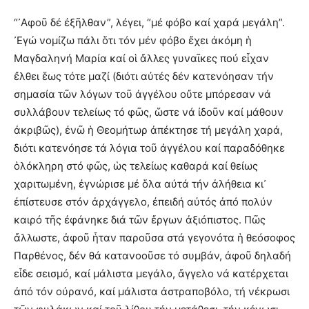
“᾿Αφοῦ δέ ἐξῆλθαν”, λέγει, “μέ φόβο καί χαρά μεγάλη”.
᾿Εγώ νομίζω πάλι ὅτι τόν μέν φόβο ἔχει ἀκόμη ἡ
Μαγδαληνή Μαρία καί οἱ ἄλλες γυναῖκες πού εἶχαν
ἔλθει ἕως τότε μαζί (διότι αὐτές δέν κατενόησαν τήν
σημασία τῶν λόγων τοῦ ἀγγέλου οὔτε μπόρεσαν νά
συλλάβουν τελείως τό φῶς, ὥστε νά ἰδοῦν καί μάθουν
ἀκριβῶς), ἐνῶ ἡ Θεομήτωρ ἀπέκτησε τή μεγάλη χαρά,
διότι κατενόησε τά λόγια τοῦ ἀγγέλου καί παραδόθηκε
ὁλόκληρη στό φῶς, ὡς τελείως καθαρά καί θείως
χαριτωμένη, ἐγνώρισε μέ ὅλα αὐτά τήν ἀλήθεια κι᾿
ἐπίστευσε στόν ἀρχάγγελο, ἐπειδή αὐτός ἀπό πολύν
καιρό τῆς ἐφάνηκε διά τῶν ἔργων ἀξιόπιστος. Πῶς
ἄλλωστε, ἀφοῦ ἦταν παροῦσα στά γεγονότα ἡ θεόσοφος
Παρθένος, δέν θά κατανοοῦσε τό συμβάν, ἀφοῦ δηλαδή
εἶδε σεισμό, καί μάλιστα μεγάλο, ἄγγελο νά κατέρχεται
ἀπό τόν οὐρανό, καί μάλιστα ἀστραποβόλο, τή νέκρωσι