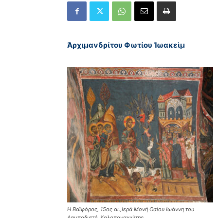
Ἀρχιμανδρίτου Φωτίου Ἰωακεὶμ
Η Βαϊφόρος, 15ος αι.,Ιερά Μονή Οσίου Ιωάννη του
Λαμπαδιστή, Καλοπαναγιώτης