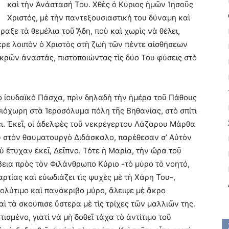
καὶ τὴν Ἀνάστασή Του. Χθὲς ὁ Κύριος ἡμῶν Ἰησοῦς
Χριστός, μὲ τὴν παντεξουσιαστική του δύναμη καὶ
αξε τὰ θεμέλια τοῦ ᾍδη, ποὺ καὶ χωρὶς νὰ θέλει,
ρε λοιπὸν ὁ Χριστὸς στὴ ζωὴ τῶν πέντε αἰσθήσεων
κρῶν ἀναστάς, πιστοποιώντας τὶς δύο Του φύσεις στὸ
 τὸ ἰουδαϊκὸ Πάσχα, πρὶν δηλαδὴ τὴν ἡμέρα τοῦ Πάθους
σιόχωρη στὰ Ἱεροσόλυμα πόλη τῆς Βηθανίας, στὸ σπίτι
ει. Ἐκεῖ, οἱ ἀδελφὲς τοῦ νεκρέγερτου Λάζαρου Μάρθα
οῦ στὸν θαυματουργὸ Διδάσκαλο, παρέθεσαν σ’ Αὐτὸν
ὺ ἔτυχαν ἐκεῖ, Δεῖπνο. Τότε ἡ Μαρία, τὴν ὥρα τοῦ
εια πρὸς τὸν Φιλάνθρωπο Κύριο -τὸ μύρο τὸ νοητό,
ρτίας καὶ εὐωδιάζει τὶς ψυχὲς μὲ τὴ Χάρη Του-,
ολύτιμο καὶ πανάκριβο μύρο, ἄλειψε μὲ ἄκρο
ὶ τὰ σκούπισε ὕστερα μὲ τὶς τρίχες τῶν μαλλιῶν της.
σμένο, γιατί νὰ μὴ δοθεῖ τάχα τὸ ἀντίτιμο τοῦ