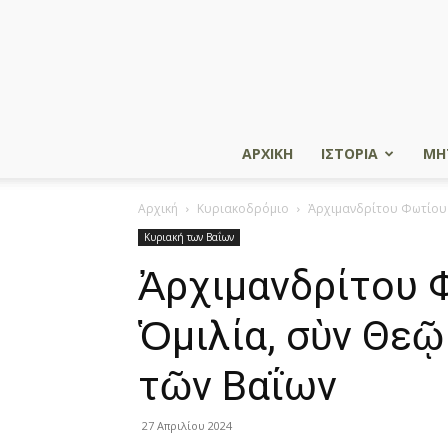
ΑΡΧΙΚΗ
ΙΣΤΟΡΙΑ
ΜΗ
Αρχική
Κυριακοδρόμιο
Ἀρχιμανδρίτου Φωτίου Ἰ
Κυριακή των Βαΐων
Ἀρχιμανδρίτου 
Ὁμιλία, σὺν Θεῷ
τῶν Βαΐων
27 Απριλίου 2024