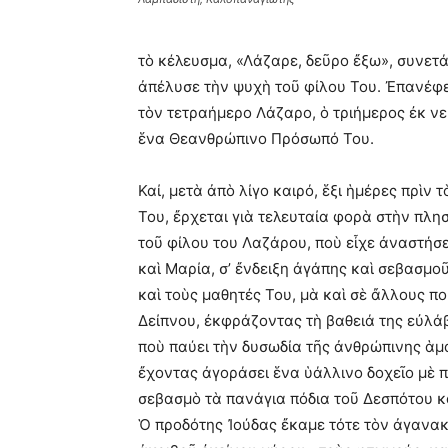
τὸ κέλευσμα, «Λάζαρε, δεῦρο ἔξω», συνετάρ
ἀπέλυσε τὴν ψυχὴ τοῦ φίλου Του. Ἐπανέφε
τὸν τετραήμερο Λάζαρο, ὁ τριήμερος ἐκ νε
ἕνα Θεανθρώπινο Πρόσωπό Του.
Καί, μετὰ ἀπὸ λίγο καιρό, ἕξι ἡμέρες πρὶν
Του, ἔρχεται γιὰ τελευταία φορὰ στὴν πλη
τοῦ φίλου του Λαζάρου, ποὺ εἶχε ἀναστήσ
καὶ Μαρία, σ’ ἔνδειξη ἀγάπης καὶ σεβασμ
καὶ τοὺς μαθητές Του, μὰ καὶ σὲ ἄλλους πο
Δείπνου, ἐκφράζοντας τὴ βαθειά της εὐλάβ
ποὺ παύει τὴν δυσωδία τῆς ἀνθρώπινης ἁμα
ἔχοντας ἀγοράσει ἕνα ὑάλλινο δοχεῖο μὲ π
σεβασμὸ τὰ πανάγια πόδια τοῦ Δεσπότου κα
Ὁ προδότης Ἰούδας ἔκαμε τότε τὸν ἀγανακτι