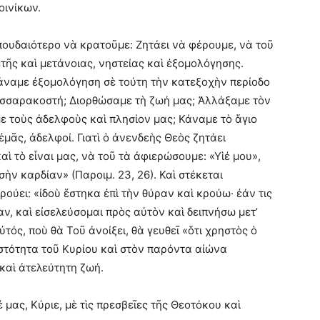
οινίκων.
σπουδαιότερο νὰ κρατοῦμε: Ζητάει νὰ φέρουμε, νὰ τοῦ
ῆς καὶ μετάνοιας, νηστείας καὶ ἐξομολόγησης.
κάναμε ἐξομολόγηση σὲ τούτη τὴν κατεξοχὴν περίοδο
εσσαρακοστή; Διορθώσαμε τὴ ζωή μας; Ἀλλάξαμε τὸν
 τοὺς ἀδελφοὺς καὶ πλησίον μας; Κάναμε τὸ ἅγιο
μᾶς, ἀδελφοί. Γιατὶ ὁ ἀνενδεὴς Θεὸς ζητάει
αὶ τὸ εἶναι μας, νὰ τοῦ τὰ ἀφιερώσουμε: «Υἱέ μου»,
σὴν καρδίαν» (Παροιμ. 23, 26). Καὶ στέκεται
ούει: «ἰδοὺ ἕστηκα ἐπὶ τὴν θύραν καὶ κρούω· ἐάν τις
ν, καὶ εἰσελεύσομαι πρὸς αὐτὸν καὶ δειπνήσω μετ’
ὐτός, ποὺ θὰ Τοῦ ἀνοίξει, θὰ γευθεῖ «ὅτι χρηστὸς ὁ
στότητα τοῦ Κυρίου καὶ στὸν παρόντα αἰώνα
καὶ ἀτελεύτητη ζωή.
μας, Κύριε, μὲ τὶς πρεσβεῖες τῆς Θεοτόκου καὶ