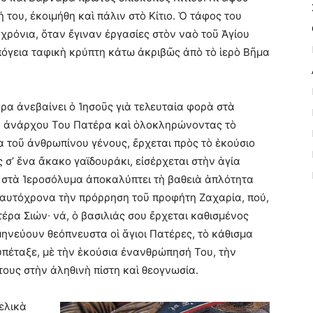
του, ἐκοιμήθη καὶ πάλιν στὸ Κίτιο. Ὁ τάφος του
ρόνια, ὅταν ἔγιναν ἐργασίες στὸν ναὸ τοῦ Ἁγίου
πόγεια ταφικὴ κρύπτη κάτω ἀκριβῶς ἀπὸ τὸ ἱερὸ Βῆμα
ρα ἀνεβαίνει ὁ Ἰησοῦς γιὰ τελευταία φορὰ στὰ
ῦ ἀνάρχου Του Πατέρα καὶ ὁλοκληρώνοντας τὸ
ία τοῦ ἀνθρωπίνου γένους, ἔρχεται πρὸς τὸ ἑκούσιο
 σ’ ἕνα ἄκακο γαϊδουράκι, εἰσέρχεται στὴν ἁγία
υ στὰ Ἱεροσόλυμα ἀποκαλύπτει τὴ βαθειὰ ἁπλότητα
ταυτόχρονα τὴν πρόρρηση τοῦ προφήτη Ζαχαρία, πού,
ατέρα Σιών∙ νά, ὁ βασιλιάς σου ἔρχεται καθισμένος
μηνεύουν θεόπνευστα οἱ ἅγιοι Πατέρες, τὸ κάθισμα
 ὑπέταξε, μὲ τὴν ἑκούσια ἐνανθρώπησή Του, τὴν
υς στὴν ἀληθινὴ πίστη καὶ θεογνωσία.
τελικὰ