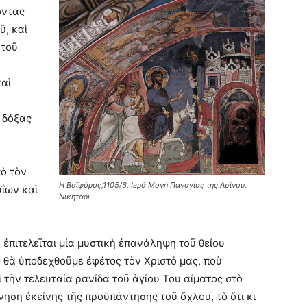
οντας
ῦ, καὶ
 τοῦ
ὸ
καὶ
 δόξας
πὸ τὸν
Η Βαϊφόρος,1105/6, Ιερά Μονή Παναγίας της Ασίνου,
αΐων καὶ
Νικητάρι
ἐπιτελεῖται μία μυστικὴ ἐπανάληψη τοῦ θείου
ς θὰ ὑποδεχθοῦμε ἐφέτος τὸν Χριστό μας, ποὺ
 τὴν τελευταία ρανίδα τοῦ ἁγίου Του αἵματος στὸ
νηση ἐκείνης τῆς προϋπάντησης τοῦ ὄχλου, τὸ ὅτι κι