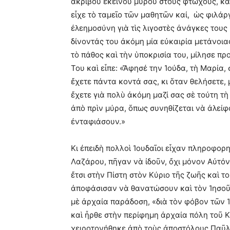
ἀκριβοῦ ἐκείνου μύρου στοὺς φτωχούς, καὶ ν
εἶχε τὸ ταμεῖο τῶν μαθητῶν καί, ὡς φιλάρ
ἐλεημοσύνη γιὰ τὶς λιγοστὲς ἀνάγκες τους ἢ
δίνοντάς του ἀκόμη μία εὐκαιρία μετάνοιας
τὸ πάθος καὶ τὴν ὑποκρισία του, μίλησε π
Του καὶ εἶπε: «Ἄφησέ την Ἰούδα, τὴ Μαρία,
ἔχετε πάντα κοντά σας, κι ὅταν θελήσετε, 
ἔχετε γιὰ πολὺ ἀκόμη μαζί σας σὲ τούτη τὴ
ἀπὸ πρὶν μύρα, ὅπως συνηθίζεται νὰ ἀλείφ
ἐνταφιάσουν.»
Κι ἐπειδὴ πολλοὶ Ἰουδαῖοι εἶχαν πληροφορ
Λαζάρου, πῆγαν νὰ ἰδοῦν, ὄχι μόνον Αὐτό
ἔτσι στὴν Πίστη στὸν Κύριο τῆς ζωῆς καὶ το
ἀποφάσισαν νὰ θανατώσουν καὶ τὸν Ἰησοῦ 
μὲ ἀρχαία παράδοση, «διὰ τὸν φόβον τῶν 
καὶ ἦρθε στὴν περίφημη ἀρχαία πόλη τοῦ Κ
χειροτονήθηκε ἀπὸ τοὺς ἀποστόλους Παῦλο