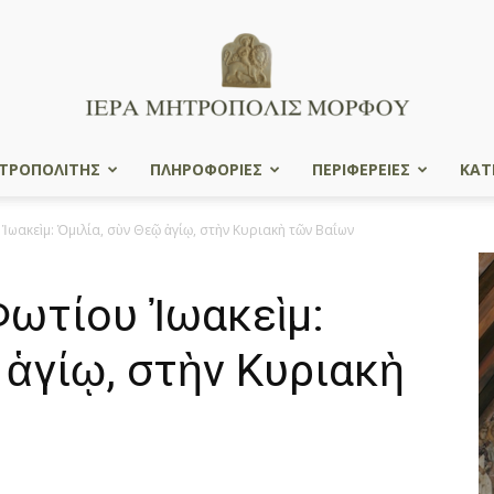
ΤΡΟΠΟΛΙΤΗΣ
ΠΛΗΡΟΦΟΡΙΕΣ
ΠΕΡΙΦΕΡΕΙΕΣ
ΚΑΤ
Ιερά
ωακεὶμ: Ὁμιλία, σὺν Θεῷ ἁγίῳ, στὴν Κυριακὴ τῶν Βαΐων
Φωτίου Ἰωακεὶμ:
Μητρόπολις
 ἁγίῳ, στὴν Κυριακὴ
Μόρφου