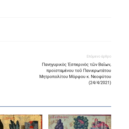
Επόμενο άρθρο
Πανηγυρικὸς Ἑσπερινὸς τῶν Βαΐων,
προϊσταμένου τοῦ Πανιερωτάτου
Μητροπολίτου Μόρφου κ. Νεοφύτου
(24/4/2021)