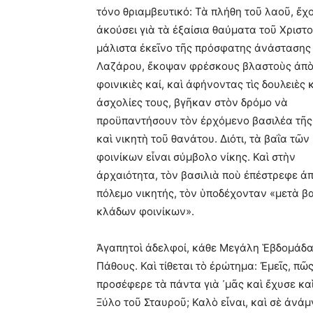
τόνο θριαμβευτικό: Τὰ πλήθη τοῦ λαοῦ, ἔχ
ἀκούσει γιὰ τὰ ἐξαίσια θαύματα τοῦ Χριστο
μάλιστα ἐκεῖνο τῆς πρόσφατης ἀνάστασης
Λαζάρου, ἔκοψαν φρέσκους βλαστοὺς ἀπ
φοινικιὲς καί, καὶ ἀφήνοντας τὶς δουλειὲς 
ἀσχολίες τους, βγῆκαν στὸν δρόμο νὰ
προϋπαντήσουν τὸν ἐρχόμενο βασιλέα τῆς
καὶ νικητὴ τοῦ θανάτου. Διότι, τὰ βαΐα τῶν
φοινίκων εἶναι σύμβολο νίκης. Καὶ στὴν
ἀρχαιότητα, τὸν βασιλιὰ ποὺ ἐπέστρεφε ἀ
πόλεμο νικητής, τὸν ὑποδέχονταν «μετὰ β
κλάδων φοινίκων».
Ἀγαπητοὶ ἀδελφοί, κάθε Μεγάλη Ἑβδομάδα 
Πάθους. Καὶ τίθεται τὸ ἐρώτημα: Ἐμεῖς, πῶ
προσέφερε τὰ πάντα γιὰ ᾽μᾶς καὶ ἔχυσε καὶ
Ξύλο τοῦ Σταυροῦ; Καλὸ εἶναι, καὶ σὲ ἀνάμ