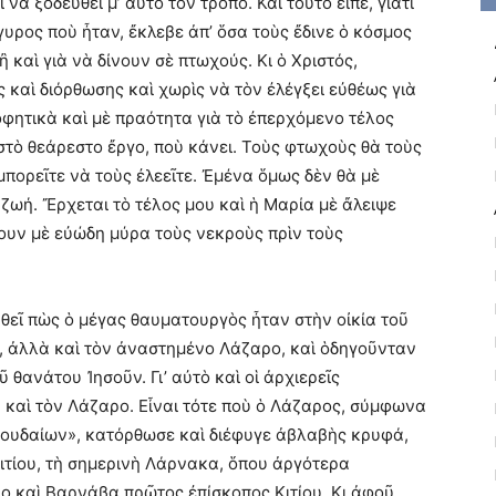
ὰ ξοδευθεῖ μ’ αὐτὸ τὸν τρόπο. Καὶ τοῦτο εἶπε, γιατὶ
γυρος ποὺ ἦταν, ἔκλεβε ἀπ’ ὅσα τοὺς ἔδινε ὁ κόσμος
 καὶ γιὰ νὰ δίνουν σὲ πτωχούς. Κι ὁ Χριστός,
 καὶ διόρθωσης καὶ χωρὶς νὰ τὸν ἐλέγξει εὐθέως γιὰ
ροφητικὰ καὶ μὲ πραότητα γιὰ τὸ ἐπερχόμενο τέλος
 στὸ θεάρεστο ἔργο, ποὺ κάνει. Τοὺς φτωχοὺς θὰ τοὺς
μπορεῖτε νὰ τοὺς ἐλεεῖτε. Ἐμένα ὅμως δὲν θὰ μὲ
 ζωή. Ἔρχεται τὸ τέλος μου καὶ ἡ Μαρία μὲ ἄλειψε
ουν μὲ εὐώδη μύρα τοὺς νεκροὺς πρὶν τοὺς
ηθεῖ πὼς ὁ μέγας θαυματουργὸς ἦταν στὴν οἰκία τοῦ
ν, ἀλλὰ καὶ τὸν ἀναστημένο Λάζαρο, καὶ ὁδηγοῦνταν
ῦ θανάτου Ἰησοῦν. Γι’ αὐτὸ καὶ οἱ ἀρχιερεῖς
καὶ τὸν Λάζαρο. Εἶναι τότε ποὺ ὁ Λάζαρος, σύμφωνα
Ἰουδαίων», κατόρθωσε καὶ διέφυγε ἀβλαβὴς κρυφά,
ιτίου, τὴ σημερινὴ Λάρνακα, ὅπου ἀργότερα
 καὶ Βαρνάβα πρῶτος ἐπίσκοπος Κιτίου. Κι ἀφοῦ