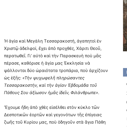
Ἡ ἁγία καὶ Μεγάλη Τεσσαρακοστή, ἀγαπητοὶ ἐν
Χριστῷ ἀδελφοί, ἔχει ἀπὸ προχθές, Χάριτι Θεοῦ,
περατωθεῖ. Γι’ αὐτὸ καὶ τὴν Παρασκευὴ ποὺ μᾶς
πέρασε, καθόρισε ἡ ἁγία μας Ἐκκλησία νὰ
ψάλλονται δύο ὡραιότατα τροπάρια, ποὺ ἀρχίζουν
ὡς ἑξῆς:
«Τὴν ψυχωφελῆ πληρώσαντες
Τεσσαρακοστήν, καὶ τὴν ἁγίαν Ἑβδομάδα τοῦ
Πάθους Σου ἀξίωσον ἡμᾶς ἰδεῖν, Φιλάνθρωπε»
.
Ἔχουμε ἤδη ἀπὸ χθὲς εἰσέλθει στὸν κύκλο τῶν
Δεσποτικῶν ἑορτῶν καὶ γεγονότων τῆς ἐπίγειας
ζωῆς τοῦ Κυρίου μας, ποὺ ὁδηγοῦν στὰ ἅγια Πάθη