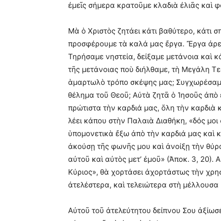
ἐμεῖς σήμερα κρατοῦμε κλαδιὰ ἐλιᾶς καὶ φ
Μὰ ὁ Χριστὸς ζητάει κάτι βαθύτερο, κάτι 
προσφέρουμε τὰ καλά μας ἔργα. Ἔργα ἀρετ
Τηρήσαμε νηστεία, δείξαμε μετάνοια καὶ 
τῆς μετάνοιας ποὺ διήλθαμε, τὴ Μεγάλη Τ
ἁμαρτωλὸ τρόπο σκέψης μας; Συγχωρέσαμε
θέλημα τοῦ Θεοῦ; Αὐτὰ ζητᾶ ὁ Ἰησοῦς ἀπὸ ἐ
πρώτιστα τὴν καρδιά μας, ὅλη τὴν καρδιὰ κ
λέει κάπου στὴν Παλαιὰ Διαθήκη, «δός μοι 
ὑπομονετικὰ ἔξω ἀπὸ τὴν καρδιά μας καὶ κρ
ἀκούσῃ τῆς φωνῆς μου καὶ ἀνοίξῃ τὴν θύρα
αὐτοῦ καὶ αὐτὸς μετ’ ἐμοῦ» (Ἀποκ. 3, 20). Α
Κύριος», θὰ χορτάσει ἀχορτάστως τὴν χρη
ἀτελέστερα, καὶ τελειώτερα στὴ μέλλουσα 
Αὐτοῦ τοῦ ἀτελεύτητου δείπνου Σου ἀξίωσέ 