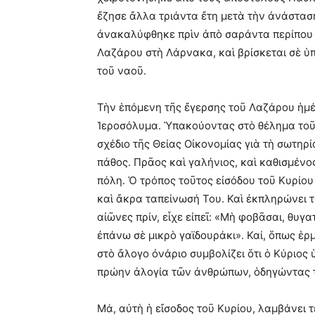
ἔζησε ἄλλα τριάντα ἔτη μετὰ τὴν ἀνάστασή 
ἀνακαλύφθηκε πρὶν ἀπὸ σαράντα περίπου χ
Λαζάρου στὴ Λάρνακα, καὶ βρίσκεται σὲ ὑ
τοῦ ναοῦ.
Τὴν ἑπόμενη τῆς ἔγερσης τοῦ Λαζάρου ἡμέ
Ἱεροσόλυμα. Ὑπακούοντας στὸ θέλημα το
σχέδιο τῆς Θείας Οἰκονομίας γιὰ τὴ σωτηρ
πάθος. Πρᾶος καὶ γαλήνιος, καὶ καθισμένος
πόλη. Ὁ τρόπος τοῦτος εἰσόδου τοῦ Κυρίο
καὶ ἄκρα ταπείνωσή Του. Καὶ ἐκπληρώνει 
αἰῶνες πρίν, εἶχε εἰπεῖ: «Μὴ φοβᾶσαι, θυγ
ἐπάνω σὲ μικρὸ γαϊδουράκι». Καί, ὅπως ἑρ
στὸ ἄλογο ὀνάριο συμβολίζει ὅτι ὁ Κύριος
πρώην ἀλογία τῶν ἀνθρώπων, ὁδηγώντας το
Μά, αὐτὴ ἡ εἴσοδος τοῦ Κυρίου, λαμβάνει 