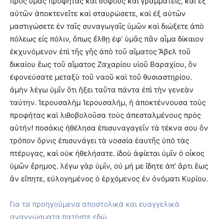
πρὸς ὑμᾶς προφήτας καὶ σοφοὺς καὶ γραμματεῖς, καὶ ἐξ
αὐτῶν ἀποκτενεῖτε καὶ σταυρώσετε, καὶ ἐξ αὐτῶν
μαστιγώσετε ἐν ταῖς συναγωγαῖς ὑμῶν καὶ διώξετε ἀπὸ
πόλεως εἰς πόλιν, ὅπως ἔλθῃ ἐφ’ ὑμᾶς πᾶν αἷμα δίκαιον
ἐκχυνόμενον ἐπὶ τῆς γῆς ἀπὸ τοῦ αἵματος Ἄβελ τοῦ
δικαίου ἕως τοῦ αἵματος Ζαχαρίου υἱοῦ Βαραχίου, ὃν
ἐφονεύσατε μεταξὺ τοῦ ναοῦ καὶ τοῦ θυσιαστηρίου.
ἀμὴν λέγω ὑμῖν ὅτι ἥξει ταῦτα πάντα ἐπὶ τὴν γενεὰν
ταύτην. Ἱερουσαλὴμ Ἱερουσαλήμ, ἡ ἀποκτέννουσα τοὺς
προφήτας καὶ λιθοβολοῦσα τοὺς ἀπεσταλμένους πρὸς
αὐτήν! ποσάκις ἠθέλησα ἐπισυναγαγεῖν τὰ τέκνα σου ὃν
τρόπον ὄρνις ἐπισυνάγει τὰ νοσσία ἑαυτῆς ὑπὸ τὰς
πτέρυγας, καὶ οὐκ ἠθελήσατε. ἰδοὺ ἀφίεται ὑμῖν ὁ οἶκος
ὑμῶν ἔρημος. λέγω γὰρ ὑμῖν, οὐ μή με ἴδητε ἀπ’ ἄρτι ἕως
ἂν εἴπητε, εὐλογημένος ὁ ἐρχόμενος ἐν ὀνόματι Κυρίου.
Για τα προηγούμενα αποστολικά και ευαγγελικά
αναγνώσματα πατήστε εδώ