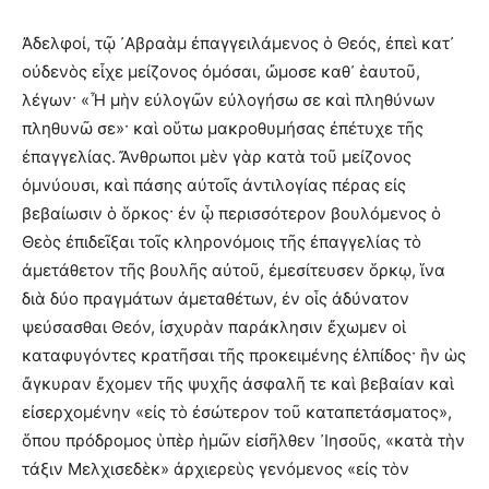
Ἀδελφοί, τῷ ᾿Αβραὰμ ἐπαγγειλάμενος ὁ Θεός, ἐπεὶ κατ᾿
οὐδενὸς εἶχε μείζονος ὀμόσαι, ὤμοσε καθ᾿ ἑαυτοῦ,
λέγων· «Ἦ μὴν εὐλογῶν εὐλογήσω σε καὶ πληθύνων
πληθυνῶ σε»· καὶ οὕτω μακροθυμήσας ἐπέτυχε τῆς
ἐπαγγελίας. Ἄνθρωποι μὲν γὰρ κατὰ τοῦ μείζονος
ὀμνύουσι, καὶ πάσης αὐτοῖς ἀντιλογίας πέρας εἰς
βεβαίωσιν ὁ ὅρκος· ἐν ᾧ περισσότερον βουλόμενος ὁ
Θεὸς ἐπιδεῖξαι τοῖς κληρονόμοις τῆς ἐπαγγελίας τὸ
ἀμετάθετον τῆς βουλῆς αὐτοῦ, ἐμεσίτευσεν ὅρκῳ, ἵνα
διὰ δύο πραγμάτων ἀμεταθέτων, ἐν οἷς ἀδύνατον
ψεύσασθαι Θεόν, ἰσχυρὰν παράκλησιν ἔχωμεν οἱ
καταφυγόντες κρατῆσαι τῆς προκειμένης ἐλπίδος· ἣν ὡς
ἄγκυραν ἔχομεν τῆς ψυχῆς ἀσφαλῆ τε καὶ βεβαίαν καὶ
εἰσερχομένην «εἰς τὸ ἐσώτερον τοῦ καταπετάσματος»,
ὅπου πρόδρομος ὑπὲρ ἡμῶν εἰσῆλθεν ᾿Ιησοῦς, «κατὰ τὴν
τάξιν Μελχισεδὲκ» ἀρχιερεὺς γενόμενος «εἰς τὸν