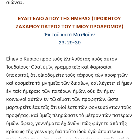
αἰῶνα».
ΕΥΑΓΓΕΛΙΟ ΑΓΙΟΥ ΤΗΣ ΗΜΕΡΑΣ (ΠΡΟΦΗΤΟΥ
ΖΑΧΑΡΙΟΥ ΠΑΤΡΟΣ ΤΟΥ ΤΙΜΙΟΥ ΠΡΟΔΡΟΜΟΥ)
Ἐκ τοῦ κατὰ Ματθαῖον
23: 29-39
Εἶπεν ὁ Κύριος πρὸς τοὺς ἐληλυθότας πρὸς αὐτὸν
Ἰουδαίους· Οὐαὶ ὑμῖν, γραμματεῖς καὶ Φαρισαῖοι
ὑποκριταί, ὅτι οἰκοδομεῖτε τοὺς τάφους τῶν προφητῶν
καὶ κοσμεῖτε τὰ μνημεῖα τῶν δικαίων, καὶ λέγετε· εἰ ἦμεν
ἐν ταῖς ἡμέραις τῶν πατέρων ἡμῶν, οὐκ ἂν ἦμεν
κοινωνοὶ αὐτῶν ἐν τῷ αἵματι τῶν προφητῶν. ὥστε
μαρτυρεῖτε ἑαυτοῖς ὅτι υἱοί ἐστε τῶν φονευσάντων τοὺς
προφήτας. καὶ ὑμεῖς πληρώσατε τὸ μέτρον τῶν πατέρων
ὑμῶν. ὄφεις, γεννήματα ἐχιδνῶν! πῶς φύγητε ἀπὸ τῆς
κρίσεως τῆς γεέννης; διὰ τοῦτο ἰδοὺ ἐγὼ ἀποστέλλω