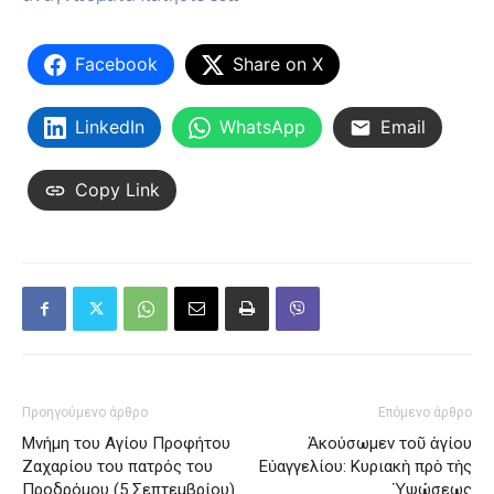
Facebook
Share on X
LinkedIn
WhatsApp
Email
Copy Link
Προηγούμενο άρθρο
Επόμενο άρθρο
Mνήμη του Aγίου Προφήτου
Ἀκούσωμεν τοῦ ἁγίου
Ζαχαρίου του πατρός του
Εὐαγγελίου: Κυριακὴ πρὸ τὴς
Προδρόμου (5 Σεπτεμβρίου)
Ὑψώσεως