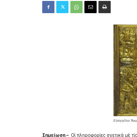
Εὐαγγέλιο Ἄνω
Σημείωση –
Οἱ πληροφορίες σχετικὰ μὲ τί