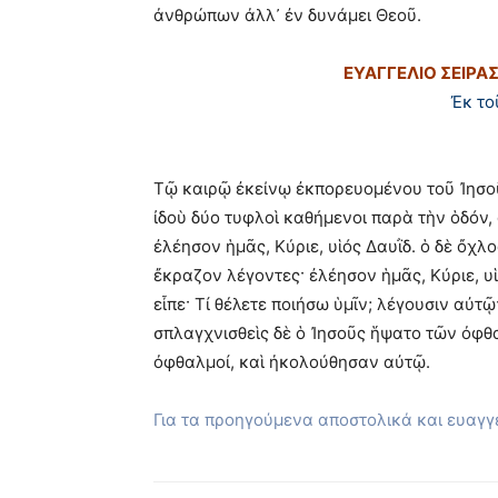
ἀνθρώπων ἀλλ᾽ ἐν δυνάμει Θεοῦ.
ΕΥΑΓΓΕΛΙΟ ΣΕΙΡΑ
Ἐκ το
Τῷ καιρῷ ἐκείνῳ ἐκπορευομένου τοῦ Ἰησο
ἰδοὺ δύο τυφλοὶ καθήμενοι παρὰ τὴν ὁδόν,
ἐλέησον ἡμᾶς, Κύριε, υἱός Δαυῒδ. ὁ δὲ ὄχλο
ἔκραζον λέγοντες· ἐλέησον ἡμᾶς, Κύριε, υ
εἶπε· Τί θέλετε ποιήσω ὑμῖν; λέγουσιν αὐτῷ
σπλαγχνισθεὶς δὲ ὁ Ἰησοῦς ἥψατο τῶν ὀφ
ὀφθαλμοί, καὶ ἠκολούθησαν αὐτῷ.
Για τα προηγούμενα αποστολικά και ευαγ