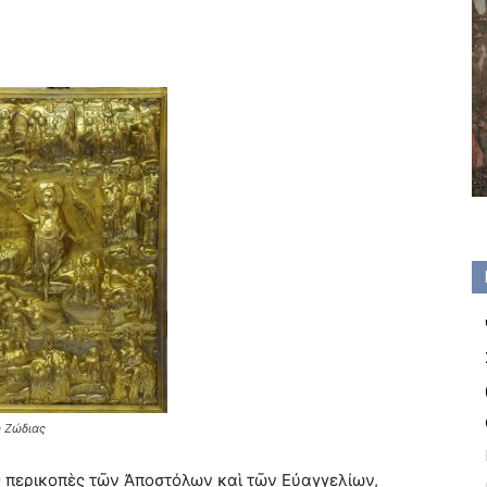
 Ζώδιας
ς περικοπὲς τῶν Ἀποστόλων καὶ τῶν Εὐαγγελίων,