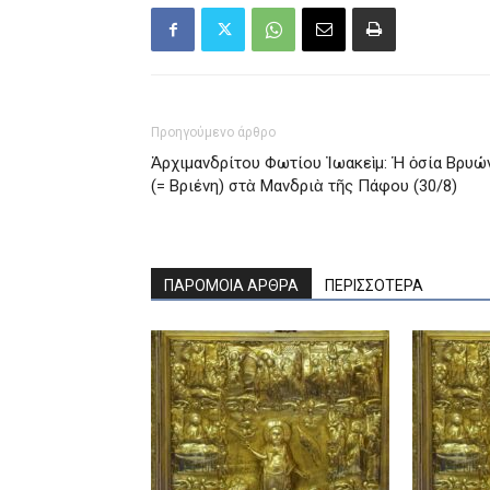
Προηγούμενο άρθρο
Ἀρχιμανδρίτου Φωτίου Ἰωακεὶμ: Ἡ ὁσία Βρυώ
(= Βριένη) στὰ Μανδριὰ τῆς Πάφου (30/8)
ΠΑΡΟΜΟΙΑ ΑΡΘΡΑ
ΠΕΡΙΣΣΟΤΕΡΑ