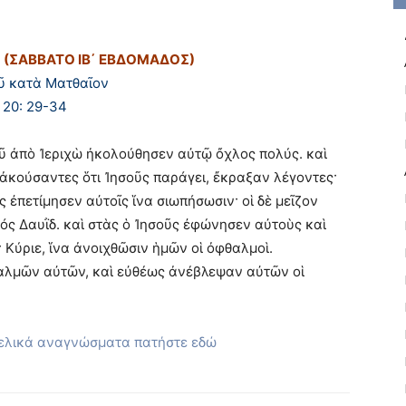
Σ (ΣΑΒΒΑΤΟ ΙΒ΄ ΕΒΔΟΜΑΔΟΣ)
ῦ κατὰ Ματθαῖον
20: 29-34
ῦ ἀπὸ Ἰεριχὼ ἠκολούθησεν αὐτῷ ὄχλος πολύς. καὶ
 ἀκούσαντες ὅτι Ἰησοῦς παράγει, ἔκραξαν λέγοντες·
ς ἐπετίμησεν αὐτοῖς ἵνα σιωπήσωσιν· οἱ δὲ μεῖζον
ἱός Δαυῒδ. καὶ στὰς ὁ Ἰησοῦς ἐφώνησεν αὐτοὺς καὶ
· Κύριε, ἵνα ἀνοιχθῶσιν ἡμῶν οἱ ὀφθαλμοὶ.
θαλμῶν αὐτῶν, καὶ εὐθέως ἀνέβλεψαν αὐτῶν οἱ
γελικά αναγνώσματα πατήστε εδώ