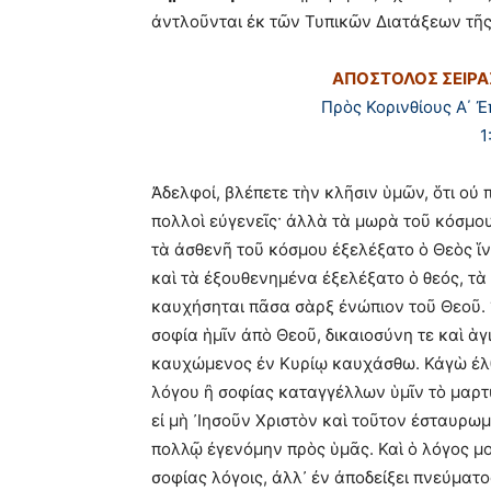
ἀντλοῦνται ἐκ τῶν Τυπικῶν Διατάξεων τῆ
ΑΠΟΣΤΟΛΟΣ ΣΕΙΡΑ
Πρὸς Κορινθίους Α΄ 
1
Ἀδελφοί, βλέπετε τὴν κλῆσιν ὑμῶν, ὅτι οὐ 
πολλοὶ εὐγενεῖς· ἀλλὰ τὰ μωρὰ τοῦ κόσμου
τὰ ἀσθενῆ τοῦ κόσμου ἐξελέξατο ὁ Θεὸς ἵν
καὶ τὰ ἐξουθενημένα ἐξελέξατο ὁ θεός, τὰ
καυχήσηται πᾶσα σὰρξ ἐνώπιον τοῦ Θεοῦ. Ἐ
σοφία ἡμῖν ἀπὸ Θεοῦ, δικαιοσύνη τε καὶ ἁ
καυχώμενος ἐν Κυρίῳ καυχάσθω. Κἀγὼ ἐλθ
λόγου ἢ σοφίας καταγγέλλων ὑμῖν τὸ μαρτύρ
εἰ μὴ ᾽Ιησοῦν Χριστὸν καὶ τοῦτον ἐσταυρω
πολλῷ ἐγενόμην πρὸς ὑμᾶς. Καὶ ὁ λόγος μο
σοφίας λόγοις, ἀλλ᾽ ἐν ἀποδείξει πνεύματο