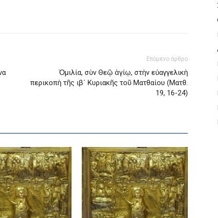
Επόμενο άρθρο
να
Ὁμιλία, σὺν Θεῷ ἁγίῳ, στὴν εὐαγγελικὴ
περικοπὴ τῆς ιβ´ Κυριακῆς τοῦ Ματθαίου (Ματθ.
19, 16-24)