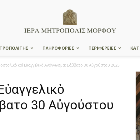
ΤΡΟΠΟΛΙΤΗΣ
ΠΛΗΡΟΦΟΡΙΕΣ
ΠΕΡΙΦΕΡΕΙΕΣ
ΚΑΤ
Ιερά
οστολικὸ καὶ Εὐαγγελικὸ Ἀνάγνωσμα: Σάββατο 30 Αὐγούστου 2025
Εὐαγγελικὸ
Μητρόπολις
βατο 30 Αὐγούστου
Μόρφου