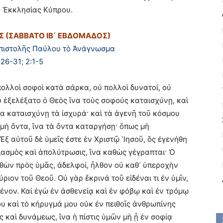
ς Ἐκκλησίας Κύπρου.
Σ (ΣΑΒΒΑΤΟ ΙΒ΄ ΕΒΔΟΜΑΔΟΣ)
Ἐπιστολῆς Παύλου τὸ Ἀνάγνωσμα
:26-31; 2:1-5
πολλοὶ σοφοὶ κατὰ σάρκα, οὐ πολλοὶ δυνατοί, οὐ
 ἐξελέξατο ὁ Θεὸς ἵνα τοὺς σοφούς καταισχύνῃ, καὶ
α καταισχύνῃ τὰ ἰσχυρά· καὶ τὰ ἀγενῆ τοῦ κόσμου
 μὴ ὄντα, ἵνα τὰ ὄντα καταργήσῃ· ὅπως μὴ
ξ αὐτοῦ δὲ ὑμεῖς ἐστε ἐν Χριστῷ ᾽Ιησοῦ, ὃς ἐγενήθη
γιασμὸς καὶ ἀπολύτρωσις, ἵνα καθὼς γέγραπται· Ὁ
ὼν πρὸς ὑμᾶς, ἀδελφοί, ἦλθον οὐ καθ᾽ ὑπεροχὴν
ιον τοῦ Θεοῦ. Οὐ γὰρ ἔκρινά τοῦ εἰδέναι τι ἐν ὑμῖν,
μένον. Καἰ ἐγὼ ἐν ἀσθενείᾳ καὶ ἐν φόβῳ καὶ ἐν τρόμῳ
υ καὶ τὸ κήρυγμά μου οὐκ ἐν πειθοῖς ἀνθρωπίνης
ς καὶ δυνάμεως, ἵνα ἡ πίστις ὑμῶν μὴ ᾖ ἐν σοφίᾳ