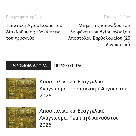
Προηγούμενο άρθρο
Επόμενο άρθρο
Ἐπιστολή Ἁγίου Κοσμᾶ τοῦ
Mνήμη της επανόδου του
Αἰτωλοῦ πρός τόν ἀδελφό
λειψάνου του Aγίου ενδόξου
του Χρύσανθο
Aποστόλου Bαρθολομαίου (25
Αυγούστου)
ΠΑΡΟΜΟΙΑ ΑΡΘΡΑ
ΠΕΡΙΣΣΟΤΕΡΑ
Ἀποστολικὸ καὶ Εὐαγγελικὸ
Ἀνάγνωσμα: Παρασκευὴ 7 Αὐγούστου
2026
Ἀποστολικὸ καὶ Εὐαγγελικὸ
Ἀνάγνωσμα: Πέμπτη 6 Αὐγούστου
2026