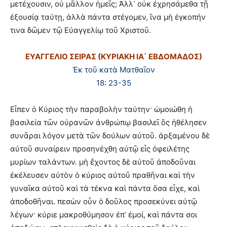
μετέχουσιν, οὐ μᾶλλον ἡμεῖς; Ἀλλ᾿ οὐκ ἐχρησάμεθα τῇ
ἐξουσίᾳ ταύτῃ, ἀλλὰ πάντα στέγομεν, ἵνα μὴ ἐγκοπήν
τινα δῶμεν τῷ Εὐαγγελίῳ τοῦ Χριστοῦ.
ΕΥΑΓΓΕΛΙΟ ΣΕΙΡΑΣ (ΚΥΡΙΑΚΗ ΙΑ΄ ΕΒΔΟΜΑΔΟΣ)
Ἐκ τοῦ κατὰ Ματθαῖον
18: 23-35
Εἶπεν ὁ Κύριος τὴν παραβολὴν ταύτην· ὡμοιώθη ἡ
βασιλεία τῶν οὐρανῶν ἀνθρώπῳ βασιλεῖ ὃς ἠθέλησεν
συνᾶραι λόγον μετὰ τῶν δούλων αὐτοῦ. ἀρξαμένου δὲ
αὐτοῦ συναίρειν προσηνέχθη αὐτῷ εἷς ὀφειλέτης
μυρίων ταλάντων. μὴ ἔχοντος δὲ αὐτοῦ ἀποδοῦναι
ἐκέλευσεν αὐτὸν ὁ κύριος αὐτοῦ πραθῆναι καὶ τὴν
γυναῖκα αὐτοῦ καὶ τὰ τέκνα καὶ πάντα ὅσα εἶχε, καὶ
ἀποδοθῆναι. πεσὼν οὖν ὁ δοῦλος προσεκύνει αὐτῷ
λέγων· κύριε μακροθύμησον ἐπ’ ἐμοί, καὶ πάντα σοι