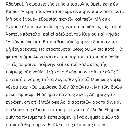
Ἀδελφοί, ἡ σφραγὶς τῆς ἐμῆς ἀποστολῆς ὑμεῖς ἐστε ἐν
Κυρίῳ. Ἡ ἐμὴ ἀπολογία τοῖς ἐμὲ ἀνακρίνουσιν αὕτη ἐστί.
Μὴ οὐκ ἔχομεν ἐξουσίαν φαγεῖν καὶ πιεῖν; Μὴ οὐκ
ἔχομεν ἐξουσίαν ἀδελφὴν γυναῖκα περιάγειν, ὡς καὶ οἱ
λοιποὶ ἀπόστολοι καὶ οἱ ἀδελφοὶ τοῦ Κυρίου καὶ Κηφᾶς;
Ἤ μόνος ἐγὼ καὶ Βαρνάβας οὐκ ἔχομεν ἐξουσίαν τοῦ
μὴ ἐργάζεσθαι; Τίς στρατεύεται ἰδίοις ὀψωνίοις ποτέ; Τίς
φυτεύει ἀμπελῶνα καὶ ἐκ τοῦ καρποῦ αὐτοῦ οὐκ ἐσθίει;
Ἤ τίς ποιμαίνει ποίμνην καὶ ἐκ τοῦ γάλακτος τῆς
ποίμνης οὐκ ἐσθίει; Μὴ κατὰ ἄνθρωπον ταῦτα λαλῶ; Ἤ
οὐχὶ καὶ ὁ νόμος ταῦτα λέγει; Ἐν γὰρ τῷ Μωσέως νόμῳ
γέγραπται· «Οὐ φιμώσεις βοῦν ἀλοῶντα». Μὴ τῶν βοῶν
μέλει τῷ Θεῷ; Ἤ δι᾿ ἡμᾶς πάντως λέγει; Δι᾿ ἡμᾶς γὰρ
ἐγράφη, ὅτι ἐπ᾿ ἐλπίδι ὀφείλει ὁ ἀροτριῶν ἀροτριᾶν, καὶ
ὁ ἀλοῶν τῆς ἐλπίδος αὐτοῦ μετέχειν ἐπ᾿ ἐλπίδι. Εἰ ἡμεῖς
ὑμῖν τὰ πνευματικὰ ἐσπείραμεν, μέγα εἰ ἡμεῖς ὑμῶν τὰ
σαρκικὰ θερίσομεν; Εἰ ἄλλοι τῆς ἐξουσίας ὑμῶν