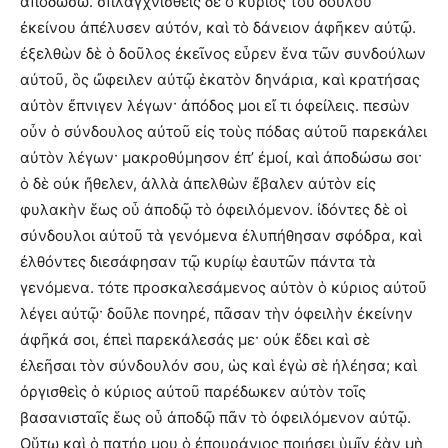
ἀποδώσω. σπλαγχνισθεὶς δὲ ὁ κύριος τοῦ δούλου
ἐκείνου ἀπέλυσεν αὐτόν, καὶ τὸ δάνειον ἀφῆκεν αὐτῷ.
ἐξελθὼν δὲ ὁ δοῦλος ἐκεῖνος εὗρεν ἕνα τῶν συνδούλων
αὐτοῦ, ὃς ὤφειλεν αὐτῷ ἑκατὸν δηνάρια, καὶ κρατήσας
αὐτὸν ἔπνιγεν λέγων· ἀπόδος μοι εἴ τι ὀφείλεις. πεσὼν
οὖν ὁ σύνδουλος αὐτοῦ εἰς τοὺς πόδας αὐτοῦ παρεκάλει
αὐτὸν λέγων· μακροθύμησον ἐπ’ ἐμοί, καὶ ἀποδώσω σοι·
ὁ δὲ οὐκ ἤθελεν, ἀλλὰ ἀπελθὼν ἔβαλεν αὐτὸν εἰς
φυλακὴν ἕως οὗ ἀποδῷ τὸ ὀφειλόμενον. ἰδόντες δὲ οἱ
σύνδουλοι αὐτοῦ τὰ γενόμενα ἐλυπήθησαν σφόδρα, καὶ
ἐλθόντες διεσάφησαν τῷ κυρίῳ ἑαυτῶν πάντα τὰ
γενόμενα. τότε προσκαλεσάμενος αὐτὸν ὁ κύριος αὐτοῦ
λέγει αὐτῷ· δοῦλε πονηρέ, πᾶσαν τὴν ὀφειλὴν ἐκείνην
ἀφῆκά σοι, ἐπεὶ παρεκάλεσάς με· οὐκ ἔδει καὶ σὲ
ἐλεῆσαι τὸν σύνδουλόν σου, ὡς καὶ ἐγὼ σὲ ἠλέησα; καὶ
ὀργισθεὶς ὁ κύριος αὐτοῦ παρέδωκεν αὐτὸν τοῖς
βασανισταῖς ἕως οὗ ἀποδῷ πᾶν τὸ ὀφειλόμενον αὐτῷ.
Οὕτω καὶ ὁ πατήρ μου ὁ ἐπουράνιος ποιήσει ὑμῖν ἐὰν μὴ