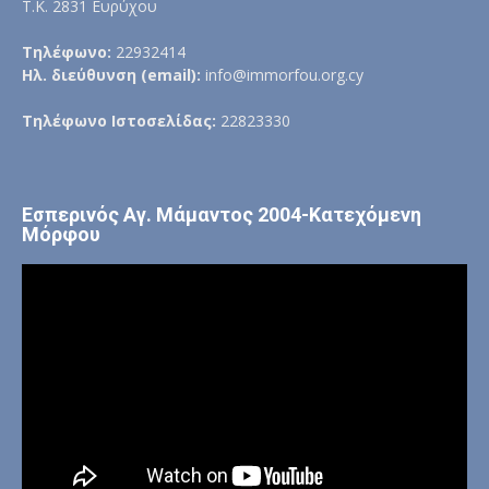
Τ.Κ. 2831 Ευρύχου
Τηλέφωνο:
22932414
Ηλ. διεύθυνση (email):
info@immorfou.org.cy
Τηλέφωνο Ιστοσελίδας:
22823330
Εσπερινός Αγ. Μάμαντος 2004-Κατεχόμενη
Μόρφου