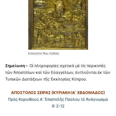
Εὐαγγέλιο Ἄνω Ζώδιας
Σημείωση –
Οἱ πληροφορίες σχετικὰ μὲ τίς περικοπὲς
τῶν Ἀποστόλων καὶ τῶν Εὐαγγελίων, ἀντλοῦνται ἐκ τῶν
Τυπικῶν Διατάξεων τῆς Ἐκκλησίας Κύπρου.
ΑΠΟΣΤΟΛΟΣ ΣΕΙΡΑΣ (ΚΥΡΙΑΚΗ ΙΑ΄ ΕΒΔΟΜΑΔΟΣ)
Πρὸς Κορινθίους Α΄ Ἐπιστολῆς Παύλου τὸ Ἀνάγνωσμα
9: 2-12