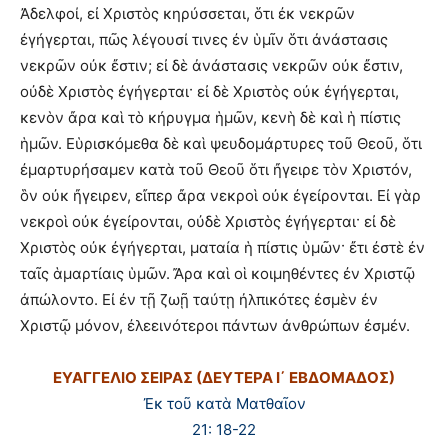
Ἀδελφοί, εἰ Χριστὸς κηρύσσεται, ὅτι ἐκ νεκρῶν
ἐγήγερται, πῶς λέγουσί τινες ἐν ὑμῖν ὅτι ἀνάστασις
νεκρῶν οὐκ ἔστιν; εἰ δὲ ἀνάστασις νεκρῶν οὐκ ἔστιν,
οὐδὲ Χριστὸς ἐγήγερται· εἰ δὲ Χριστὸς οὐκ ἐγήγερται,
κενὸν ἄρα καὶ τὸ κήρυγμα ἡμῶν, κενὴ δὲ καὶ ἡ πίστις
ἡμῶν. Εὑρισκόμεθα δὲ καὶ ψευδομάρτυρες τοῦ Θεοῦ, ὅτι
ἐμαρτυρήσαμεν κατὰ τοῦ Θεοῦ ὅτι ἤγειρε τὸν Χριστόν,
ὃν οὐκ ἤγειρεν, εἴπερ ἄρα νεκροὶ οὐκ ἐγείρονται. Εἰ γὰρ
νεκροὶ οὐκ ἐγείρονται, οὐδὲ Χριστὸς ἐγήγερται· εἰ δὲ
Χριστὸς οὐκ ἐγήγερται, ματαία ἡ πίστις ὑμῶν· ἔτι ἐστὲ ἐν
ταῖς ἁμαρτίαις ὑμῶν. Ἄρα καὶ οἱ κοιμηθέντες ἐν Χριστῷ
ἀπώλοντο. Εἰ ἐν τῇ ζωῇ ταύτῃ ἠλπικότες ἐσμὲν ἐν
Χριστῷ μόνον, ἐλεεινότεροι πάντων ἀνθρώπων ἐσμέν.
ΕΥΑΓΓΕΛΙΟ ΣΕΙΡΑΣ (ΔΕΥΤΕΡΑ Ι΄ ΕΒΔΟΜΑΔΟΣ)
Ἐκ τοῦ κατὰ Ματθαῖον
21: 18-22