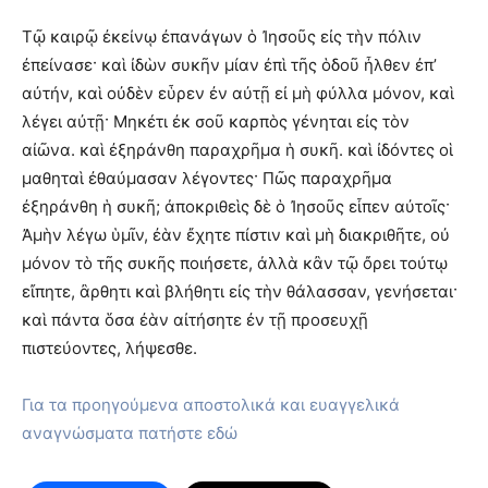
Τῷ καιρῷ ἐκείνῳ ἐπανάγων ὁ Ἰησοῦς εἰς τὴν πόλιν
ἐπείνασε· καὶ ἰδὼν συκῆν μίαν ἐπὶ τῆς ὁδοῦ ἦλθεν ἐπ’
αὐτήν, καὶ οὐδὲν εὗρεν ἐν αὐτῇ εἰ μὴ φύλλα μόνον, καὶ
λέγει αὐτῇ· Μηκέτι ἐκ σοῦ καρπὸς γένηται εἰς τὸν
αἰῶνα. καὶ ἐξηράνθη παραχρῆμα ἡ συκῆ. καὶ ἰδόντες οἱ
μαθηταὶ ἐθαύμασαν λέγοντες· Πῶς παραχρῆμα
ἐξηράνθη ἡ συκῆ; ἀποκριθεὶς δὲ ὁ Ἰησοῦς εἶπεν αὐτοῖς·
Ἀμὴν λέγω ὑμῖν, ἐὰν ἔχητε πίστιν καὶ μὴ διακριθῆτε, οὐ
μόνον τὸ τῆς συκῆς ποιήσετε, ἀλλὰ κἂν τῷ ὄρει τούτῳ
εἴπητε, ἂρθητι καὶ βλήθητι εἰς τὴν θάλασσαν, γενήσεται·
καὶ πάντα ὅσα ἐὰν αἰτήσητε ἐν τῇ προσευχῇ
πιστεύοντες, λήψεσθε.
Για τα προηγούμενα αποστολικά και ευαγγελικά
αναγνώσματα πατήστε εδώ