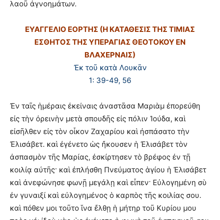
λαοῦ ἀγνοημάτων.
ΕΥΑΓΓΕΛΙΟ ΕΟΡΤΗΣ (Η ΚΑΤΑΘΕΣΙΣ ΤΗΣ ΤΙΜΙΑΣ
ΕΣΘΗΤΟΣ ΤΗΣ ΥΠΕΡΑΓΙΑΣ ΘΕΟΤΟΚΟΥ ΕΝ
ΒΛΑΧΕΡΝΑΙΣ)
Ἐκ τοῦ κατὰ Λουκᾶν
1: 39-49, 56
Ἐν ταῖς ἡμέραις ἐκείναις ἀναστᾶσα Μαριὰμ ἐπορεύθη
εἰς τὴν ὀρεινὴν μετὰ σπουδῆς εἰς πόλιν Ἰούδα, καὶ
εἰσῆλθεν εἰς τὸν οἶκον Ζαχαρίου καὶ ἠσπάσατο τὴν
Ἐλισάβετ. καὶ ἐγένετο ὡς ἤκουσεν ἡ Ἐλισάβετ τὸν
ἀσπασμὸν τῆς Μαρίας, ἐσκίρτησεν τὸ βρέφος ἐν τῇ
κοιλίᾳ αὐτῆς· καὶ ἐπλήσθη Πνεύματος ἁγίου ἡ Ἐλισάβετ
καὶ ἀνεφώνησε φωνῇ μεγάλῃ καὶ εἶπεν· Εὐλογημένη σὺ
ἐν γυναιξί καὶ εὐλογημένος ὁ καρπὸς τῆς κοιλίας σου.
καὶ πόθεν μοι τοῦτο ἵνα ἔλθῃ ἡ μήτηρ τοῦ Κυρίου μου