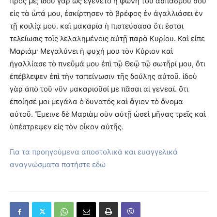
πρὸς μέ; ἰδοὺ γὰρ ὡς ἐγένετο ἡ φωνὴ τοῦ ἀσπασμοῦ σου
εἰς τὰ ὦτά μου, ἐσκίρτησεν τὸ βρέφος ἐν ἀγαλλιάσει ἐν
τῇ κοιλίᾳ μου. καὶ μακαρία ἡ πιστεύσασα ὅτι ἔσται
τελείωσις τοῖς λελαλημένοις αὐτῇ παρὰ Κυρίου. Καὶ εἶπε
Μαριάμ· Μεγαλύνει ἡ ψυχή μου τὸν Κύριον καὶ
ἠγαλλίασε τὸ πνεῦμά μου ἐπὶ τῷ Θεῷ τῷ σωτῆρί μου, ὅτι
ἐπέβλεψεν ἐπὶ τὴν ταπείνωσιν τῆς δούλης αὐτοῦ. ἰδοὺ
γὰρ ἀπὸ τοῦ νῦν μακαριοῦσί με πᾶσαι αἱ γενεαί. ὅτι
ἐποίησέ μοι μεγάλα ὁ δυνατός καὶ ἅγιον τὸ ὄνομα
αὐτοῦ. Ἔμεινε δὲ Μαριὰμ σὺν αὐτῇ ὡσεὶ μῆνας τρεῖς καὶ
ὑπέστρεψεν εἰς τὸν οἶκον αὐτῆς.
Για τα προηγούμενα αποστολικά και ευαγγελικά
αναγνώσματα πατήστε εδώ