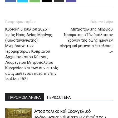
Προηγούμενο άρθρο
Επόμενο άρθρο
Κυριακή 6 Ιουλίου 2025 –
Μητροπολίτης Μόρφου
Ιερός Ναός Αγίας Μαρίνης
Νεόφυτος: «Τὸν ὑπόλοιπον
(Καλοπαναγιώτης):
χρόνον τῆς ζωῆς ἡμῶν ἐν
Μνημόσυνο των
εἰρήνῃ καὶ μετανοία ἐκτελέσαι
Ιερομαρτύρων Κυπριανού
…»
Αρχιεπισκόπου Κύπρου,
Λαυρεντίου Μητροπολίτου
Κυρηνείας και των συν αυτοίς
σφαγιασθέντων κατά την 9ην
Ιουλίου 1821
ΠΑΡΟΜΟΙΑ ΑΡΘΡΑ
ΠΕΡΙΣΣΟΤΕΡΑ
Ἀποστολικὸ καὶ Εὐαγγελικὸ
Ἀνάγνωσμα: Σάββατο 8 Αὐγούστου