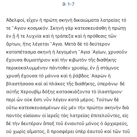
9: 1-7
Ἀδελφοί, εἶχεν ἡ πρώτη σκηνὴ δικαιώματα λατρείας τό
τε ῞Αγιον κοσμικόν. Σκηνὴ γὰρ κατεσκευάσθη ἡ πρώτῃ
ἐν ᾗ ἥ τε λυχνία καὶ ἡ τράπεζα καὶ ἡ πρόθεσις τῶν
ἄρτων, ἥτις λέγεται ῞Αγια. Μετὰ δὲ τὸ δεύτερον
καταπέτασμα σκηνὴ ἡ λεγομένη ῞Αγια ῾Αγίων, χρυσοῦν
ἔχουσα θυμιατήριον καὶ τὴν κιβωτὸν τῆς διαθήκης
περικεκαλυμμένην πάντοθεν χρυσίῳ, ἐν ᾗ στάμνος
χρυσῆ ἔχουσα τὸ μάννα καὶ ἡ ῥάβδος ᾿Ααρὼν ἡ
βλαστήσασα καὶ αἱ πλάκες τῆς διαθήκης, ὑπεράνω· δὲ
αὐτῆς Χερουβὶμ δόξης κατασκιάζοντα τὸ ἱλαστήριον·
περὶ ὧν οὐκ ἔστι νῦν λέγειν κατὰ μέρος. Τούτων δὲ
οὕτω κατεσκευασμένων εἰς μὲν τὴν πρώτην σκηνὴν διὰ
παντὸς εἰσίασιν οἱ ἱερεῖς τὰς λατρείας ἐπιτελοῦντες, εἰς
δὲ τὴν δευτέραν ἅπαξ τοῦ ἐνιαυτοῦ μόνος ὁ ἀρχιερεύς,
οὐ χωρὶς αἵματος, ὃ προσφέρει ὑπὲρ ἑαυτοῦ καὶ τῶν τοῦ