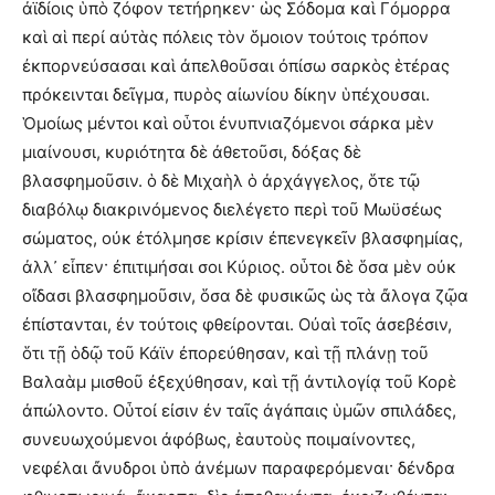
ἀϊδίοις ὑπὸ ζόφον τετήρηκεν· ὡς Σόδομα καὶ Γόμορρα
καὶ αἱ περί αὐτὰς πόλεις τὸν ὅμοιον τούτοις τρόπον
ἐκπορνεύσασαι καὶ ἀπελθοῦσαι ὀπίσω σαρκὸς ἑτέρας
πρόκεινται δεῖγμα, πυρὸς αἰωνίου δίκην ὑπέχουσαι.
Ὁμοίως μέντοι καὶ οὗτοι ἐνυπνιαζόμενοι σάρκα μὲν
μιαίνουσι, κυριότητα δὲ ἀθετοῦσι, δόξας δὲ
βλασφημοῦσιν. ὁ δὲ Μιχαὴλ ὁ ἀρχάγγελος, ὅτε τῷ
διαβόλῳ διακρινόμενος διελέγετο περὶ τοῦ Μωϋσέως
σώματος, οὐκ ἐτόλμησε κρίσιν ἐπενεγκεῖν βλασφημίας,
ἀλλ᾽ εἶπεν· ἐπιτιμήσαι σοι Κύριος. οὗτοι δὲ ὅσα μὲν οὐκ
οἴδασι βλασφημοῦσιν, ὅσα δὲ φυσικῶς ὡς τὰ ἄλογα ζῷα
ἐπίστανται, ἐν τούτοις φθείρονται. Οὐαὶ τοῖς ἀσεβἐσιν,
ὅτι τῇ ὁδῷ τοῦ Κάϊν ἐπορεύθησαν, καὶ τῇ πλάνῃ τοῦ
Βαλαὰμ μισθοῦ ἐξεχύθησαν, καὶ τῇ ἀντιλογίᾳ τοῦ Κορὲ
ἀπώλοντο. Οὗτοί εἰσιν ἐν ταῖς ἀγάπαις ὑμῶν σπιλάδες,
συνευωχούμενοι ἀφόβως, ἑαυτοὺς ποιμαίνοντες,
νεφέλαι ἄνυδροι ὑπὸ ἀνέμων παραφερόμεναι· δένδρα