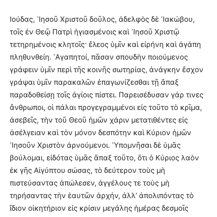
Ιούδας, ᾽Ιησοῦ Χριστοῦ δοῦλος, ἀδελφὸς δὲ ᾽Ιακώβου,
τοῖς ἐν Θεῷ Πατρὶ ἡγιασμένοις καὶ ᾽Ιησοῦ Χριστῷ
τετηρημένοις κλητοῖς· ἔλεος ὑμῖν καὶ εἰρήνη καὶ ἀγάπη
πληθυνθείη. ᾽Αγαπητοί, πᾶσαν σπουδὴν ποιούμενος
γράφειν ὑμῖν περὶ τῆς κοινῆς σωτηρίας, ἀνάγκην ἔσχον
γράψαι ὑμῖν παρακαλῶν ἐπαγωνίζεσθαι τῇ ἄπαξ
παραδοθείσῃ τοῖς ἁγίοις πίστει. Παρεισέδυσαν γάρ τινες
ἄνθρωποι, οἱ πάλαι προγεγραμμένοι εἰς τοῦτο τὸ κρῖμα,
ἀσεβεῖς, τὴν τοῦ Θεοῦ ἡμῶν χάριν μετατιθέντες εἰς
ἀσέλγειαν καὶ τὸν μόνον δεσπότην καὶ Κύριον ἡμῶν
᾽Ιησοῦν Χριστὸν ἀρνούμενοι. ῾Υπομνῆσαι δὲ ὑμᾶς
βούλομαι, εἰδότας ὑμᾶς ἅπαξ τοῦτο, ὅτι ὁ Κύριος λαὸν
ἐκ γῆς Αἰγύπτου σώσας, τὸ δεύτερον τοὺς μὴ
πιστεύσαντας ἀπώλεσεν, ἀγγέλους τε τοὺς μὴ
τηρήσαντας τὴν ἑαυτῶν ἀρχήν, ἀλλ’ ἀπολιπόντας τὸ
ἴδιον οἰκητήριον εἰς κρίσιν μεγάλης ἡμέρας δεσμοῖς