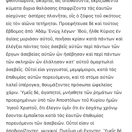
φθινοπωρινά, ἄκαρπα, δὶς ἀποθανόντα, ἐκριζωθέντα·
κύματα ἄγρια θαλάσσης ἐπαφρίζοντα τὰς ἑαυτῶν
αἰσχύνας· ἀστέρες πλανῆται, οἷς ὁ ζόφος τοῦ σκότους
εἰς τὸν αἰῶνα τετήρηται. Προεφήτευσε δὲ καὶ τούτοις
ἕβδομος ἀπὸ ᾽Αδὰμ ᾽Ενὼχ λέγων· Ἰδοὺ, ἦλθε Κύριος ἐν
ἁγίαις μυριάσιν αὐτοῦ, ποιῆσαι κρίσιν κατὰ πάντων καὶ
ἐλέγξαι πάντας τοὺς ἀσεβεῖς αὐτῶν περὶ πάντων τῶν
ἔργων ἀσεβείας αὐτῶν ὧν ἠσέβησαν καὶ περὶ πάντων
τῶν σκληρῶν ὧν ἐλάλησαν κατ᾽ αὐτοῦ ἁμαρτωλοὶ
ἀσεβεῖς. Οὗτοί εἰσι γογγυσταί, μεμψίμοιροι, κατὰ τὰς
ἐπιθυμίας αὐτῶν πορευόμενοι, καὶ τὸ στόμα αὐτῶν
λαλεῖ ὑπέρογκα, θαυμάζοντες πρόσωπα ὠφελείας
χάριν. ῾Υμεῖς δέ, ἀγαπητοί, μνήσθητε τῶν ῥημάτων τῶν
προειρημένων ὑπὸ τῶν Ἀποστόλων τοῦ Κυρίου ἡμῶν
᾽Ιησοῦ Χριστοῦ, ὅτι ἔλεγον ὑμῖν ὅτι ἐν ἐσχάτῳ χρόνῳ
ἔσονται ἐμπαῖκται κατὰ τὰς ἑαυτῶν ἐπιθυμίας
πορευόμενοι τῶν ἀσεβειῶν. Οὗτοί εἰσιν οἱ
ἀποδιορίζοντες, ψυχικοί, Πνεῦμα μὴ ἔχοντες. ῾Υμεῖς δέ,