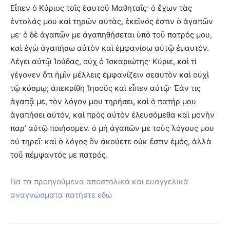
Εἶπεν ὁ Κύριος τοῖς ἑαυτοῦ Μαθηταῖς· ὁ ἔχων τὰς
ἐντολάς μου καὶ τηρῶν αὐτὰς, ἐκεῖνός ἐστιν ὁ ἀγαπῶν
με· ὁ δὲ ἀγαπῶν με ἀγαπηθήσεται ὑπὸ τοῦ πατρός μου,
καὶ ἐγὼ ἀγαπήσω αὐτὸν καὶ ἐμφανίσω αὐτῷ ἐμαυτόν.
Λέγει αὐτῷ Ἰούδας, οὐχ ὁ Ἰσκαριώτης· Κύριε, καὶ τί
γέγονεν ὅτι ἡμῖν μέλλεις ἐμφανίζειν σεαυτὸν καὶ οὐχὶ
τῷ κόσμῳ; ἀπεκρίθη Ἰησοῦς καὶ εἶπεν αὐτῷ· Ἐάν τις
ἀγαπᾷ με, τὸν λόγον μου τηρήσει, καὶ ὁ πατήρ μου
ἀγαπήσει αὐτόν, καὶ πρὸς αὐτὸν ἐλευσόμεθα καὶ μονὴν
παρ’ αὐτῷ ποιήσομεν. ὁ μὴ ἀγαπῶν με τοὺς λόγους μου
οὐ τηρεῖ· καὶ ὁ λόγος ὃν ἀκούετε οὐκ ἔστιν ἐμὸς, ἀλλὰ
τοῦ πέμψαντός με πατρός.
Για τα προηγούμενα αποστολικά και ευαγγελικά
αναγνώσματα πατήστε εδώ