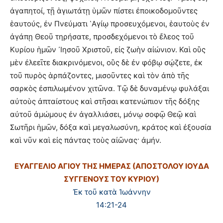
ἀγαπητοί, τῇ ἁγιωτάτῃ ὑμῶν πίστει ἐποικοδομοῦντες
ἑαυτούς, ἐν Πνεύματι ῾Αγίῳ προσευχόμενοι, ἑαυτοὺς ἐν
ἀγάπῃ Θεοῦ τηρήσατε, προσδεχόμενοι τὸ ἔλεος τοῦ
Κυρίου ἡμῶν ᾽Ιησοῦ Χριστοῦ, εἰς ζωὴν αἰώνιον. Καὶ οὓς
μὲν ἐλεεῖτε διακρινόμενοι, οὓς δὲ ἐν φόβῳ σῴζετε, ἐκ
τοῦ πυρὸς ἁρπάζοντες, μισοῦντες καὶ τὸν ἀπὸ τῆς
σαρκὸς ἐσπιλωμένον χιτῶνα. Τῷ δὲ δυναμένῳ φυλάξαι
αὐτοὺς ἀπταίστους καὶ στῆσαι κατενώπιον τῆς δόξης
αὐτοῦ ἀμώμους ἐν ἀγαλλιάσει, μόνῳ σοφῷ Θεῷ καὶ
Σωτῆρι ἡμῶν, δόξα καὶ μεγαλωσύνη, κράτος καὶ ἐξουσία
καὶ νῦν καὶ εἰς πάντας τοὺς αἰῶνας· ἀμήν.
ΕΥΑΓΓΕΛΙΟ ΑΓΙΟΥ ΤΗΣ ΗΜΕΡΑΣ (ΑΠΟΣΤΟΛΟΥ ΙΟΥΔΑ
ΣΥΓΓΕΝΟΥΣ ΤΟΥ ΚΥΡΙΟΥ)
Ἐκ τοῦ κατὰ Ἰωάννην
14:21-24