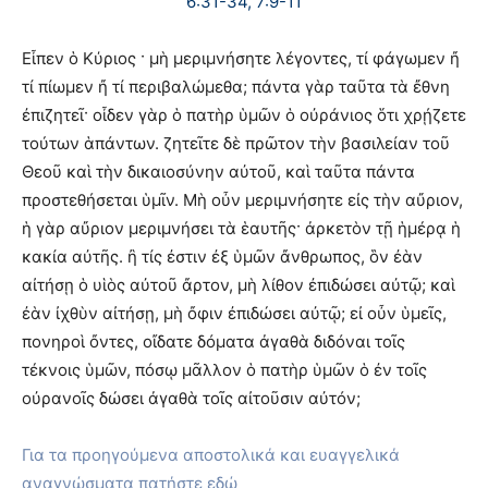
6:31-34, 7:9-11
Εἶπεν ὁ Κύριος · μὴ μεριμνήσητε λέγοντες, τί φάγωμεν ἤ
τί πίωμεν ἤ τί περιβαλώμεθα; πάντα γὰρ ταῦτα τὰ ἔθνη
ἐπιζητεῖ· οἶδεν γὰρ ὁ πατὴρ ὑμῶν ὁ οὐράνιος ὅτι χρῄζετε
τούτων ἁπάντων. ζητεῖτε δὲ πρῶτον τὴν βασιλείαν τοῦ
Θεοῦ καὶ τὴν δικαιοσύνην αὐτοῦ, καὶ ταῦτα πάντα
προστεθήσεται ὑμῖν. Μὴ οὖν μεριμνήσητε εἰς τὴν αὔριον,
ἡ γὰρ αὔριον μεριμνήσει τὰ ἑαυτῆς· ἀρκετὸν τῇ ἡμέρᾳ ἡ
κακία αὐτῆς. ἢ τίς ἐστιν ἐξ ὑμῶν ἄνθρωπος, ὃν ἐὰν
αἰτήσῃ ὁ υἱὸς αὐτοῦ ἄρτον, μὴ λίθον ἐπιδώσει αὐτῷ; καὶ
ἐὰν ἰχθὺν αἰτήσῃ, μὴ ὄφιν ἐπιδώσει αὐτῷ; εἰ οὖν ὑμεῖς,
πονηροὶ ὄντες, οἴδατε δόματα ἀγαθὰ διδόναι τοῖς
τέκνοις ὑμῶν, πόσῳ μᾶλλον ὁ πατὴρ ὑμῶν ὁ ἐν τοῖς
οὐρανοῖς δώσει ἀγαθὰ τοῖς αἰτοῦσιν αὐτόν;
Για τα προηγούμενα αποστολικά και ευαγγελικά
αναγνώσματα πατήστε εδώ