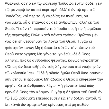
Ἀδελφοί, οὐχ ὁ ἐν τῷ φανερῷ ᾿Ιουδαῖός ἐστιν, οὐδὲ ἡ ἐν
τῷ φανερῷ ἐν σαρκὶ περιτομή, ἀλλ᾿ ὁ ἐν τῷ κρυπτῷ
᾿Ιουδαῖος, καὶ περιτομὴ καρδίας ἐν πνεύματι, οὐ
γράμματι, οὗ ὁ ἔπαινος οὐκ ἐξ ἀνθρώπων, ἀλλ᾿ ἐκ τοῦ
Θεοῦ. Τί οὖν τὸ περισσὸν τοῦ ᾿Ιουδαίου, ἢ τίς ἡ ὠφέλεια
τῆς περιτομῆς; Πολὺ κατὰ πάντα τρόπον. Πρῶτον μὲν
γὰρ ὅτι ἐπιστεύθησαν τὰ λόγια τοῦ Θεοῦ. Τί γὰρ εἰ
ἠπίστησάν τινες; Μὴ ἡ ἀπιστία αὐτῶν τὴν πίστιν τοῦ
Θεοῦ καταργήσει; Μὴ γένοιτο· γινέσθω δὲ ὁ Θεὸς
ἀληθής, πᾶς δὲ ἄνθρωπος ψεύστης, καθὼς γέγραπται·
«Ὅπως ἂν δικαιωθῇς ἐν τοῖς λόγοις σου καὶ νικήσῃς ἐν
τῷ κρίνεσθαί σε». Εἰ δὲ ἡ ἀδικία ἡμῶν Θεοῦ δικαιοσύνην
συνίστησι, τί ἐροῦμεν; Μὴ ἄδικος ὁ Θεὸς ὁ ἐπιφέρων τὴν
ὀργήν; Κατὰ ἄνθρωπον λέγω. Μὴ γένοιτο· ἐπεὶ πῶς
κρινεῖ ὁ Θεὸς τὸν κόσμον; Εἰ γὰρ ἡ ἀλήθεια τοῦ Θεοῦ ἐν
τῷ ἐμῷ ψεύσματι ἐπερίσσευσεν εἰς τὴν δόξαν αὐτοῦ, τί
ἔτι κἀγὼ ὡς ἁμαρτωλὸς κρίνομαι, καὶ μὴ καθὼς