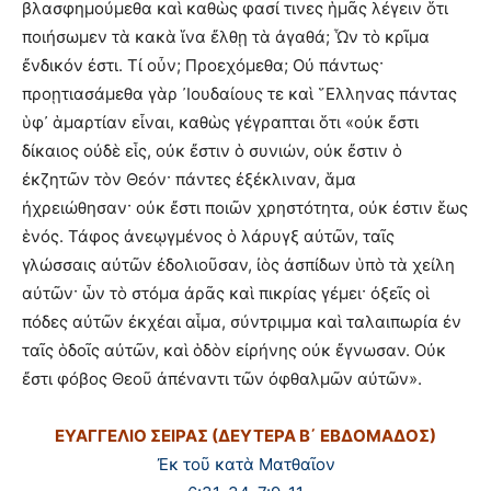
βλασφημούμεθα καὶ καθὼς φασί τινες ἡμᾶς λέγειν ὅτι
ποιήσωμεν τὰ κακὰ ἵνα ἔλθῃ τὰ ἀγαθά; Ὧν τὸ κρῖμα
ἔνδικόν ἐστι. Τί οὖν; Προεχόμεθα; Οὐ πάντως·
προῃτιασάμεθα γὰρ ᾿Ιουδαίους τε καὶ ῞Ελληνας πάντας
ὑφ᾿ ἁμαρτίαν εἶναι, καθὼς γέγραπται ὅτι «οὐκ ἔστι
δίκαιος οὐδὲ εἷς, οὐκ ἔστιν ὁ συνιών, οὐκ ἔστιν ὁ
ἐκζητῶν τὸν Θεόν· πάντες ἐξέκλιναν, ἅμα
ἠχρειώθησαν· οὐκ ἔστι ποιῶν χρηστότητα, οὐκ ἐστιν ἕως
ἑνός. Τάφος ἀνεῳγμένος ὁ λάρυγξ αὐτῶν, ταῖς
γλώσσαις αὐτῶν ἐδολιοῦσαν, ἰὸς ἀσπίδων ὑπὸ τὰ χείλη
αὐτῶν· ὧν τὸ στόμα ἀρᾶς καὶ πικρίας γέμει· ὀξεῖς οἱ
πόδες αὐτῶν ἐκχέαι αἷμα, σύντριμμα καὶ ταλαιπωρία ἐν
ταῖς ὁδοῖς αὐτῶν, καὶ ὁδὸν εἰρήνης οὐκ ἔγνωσαν. Οὐκ
ἔστι φόβος Θεοῦ ἀπέναντι τῶν ὀφθαλμῶν αὐτῶν».
ΕΥΑΓΓΕΛΙΟ ΣΕΙΡΑΣ (ΔΕΥΤΕΡΑ Β΄ ΕΒΔΟΜΑΔΟΣ)
Ἐκ τοῦ κατὰ Ματθαῖον