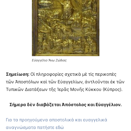
Εὐαγγέλιο Ἄνω Ζώδιας
Σημείωση:
Οἱ πληροφορίες σχετικὰ μὲ τίς περικοπὲς
τῶν Ἀποστόλων καὶ τῶν Εὐαγγελίων, ἀντλοῦνται ἐκ τῶν
Τυπικῶν Διατάξεων τῆς Ἱερᾶς Μονῆς Κύκκου (Κύπρος).
Σήμερα δὲν διαβάζεται Ἀπόστολος και Εὐαγγέλιον.
Για τα προηγούμενα αποστολικά και ευαγγελικά
αναγνώσματα πατήστε εδώ