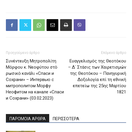
Προηγούμενο άρθρο
Επόμενο άρθρο
Συνέντευξη Μητροπολίτη
Ευαγγελισμός της Θεοτόκου
Μόρφου κ. Νεοφύτου στὸ
– Δ΄ Στάσις των Χαιρετισμών
ρωσικὸ κανάλι «Спаси и
της Θεοτόκου – Πανηγυρική
Сохрани» – Интервью с
Δοξολογία επί τη εθνική
митрополитом Морфу
επετείω της 25ης Μαρτίου
Неофитом на канале «Спаси
1821
и Сохрани» (03.02.2023)
ΠΑΡΟΜΟΙΑ ΑΡΘΡΑ
ΠΕΡΙΣΣΟΤΕΡΑ